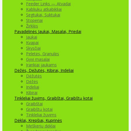
Feeder Links — Atvadai
Kabliukų atkabikliai
Segtukai, Suktukai
Stoperiai
Žirklės
Pavadėlinės
Jaukai, Masalai, Priedai
Jaukai
Kvapai
Skysčiai
Peletės, Granulės
Gyvi masalai
Įrankiai jaukams
Dėžės, Dėžutės, Kibirai, Indeliai
Dėžutės
Dėžės
Indeliai
Kibirai
Tinkleliai žuvims, Graibštai, Graibštų kotai
Graibštai
Graibštų kotai
Tinkleliai žuvims
Dėklai, Krepšiai, Kuprinės
Meškerių dėklai