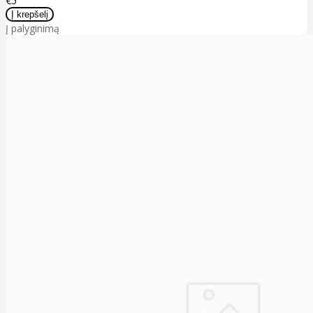
€5
Į palyginimą