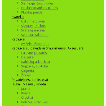
Slankiojančios plūdės
Neslankiojančios plūdės
Plūdžių priedai
Svareliai
Gylio matuokliai
Slyvutės, Kulkos
Svarelių rinkiniai
Svareliai kalibruoti
Kabliukai
Avižėlės žiobriams
Kabliukai su pavadėliu
Smulkmenos, Aksesuarai
Laidynė jaukams
Dalgeliai
Kabliukų atkabikliai
Segtukai, suktukai
Stoperiai
Žirklės
Pavadėlinės, Lanksteliai
Jaukai, Masalai, Priedai
Jaukai
Kvapai
Skysčiai
Peletės, Granulės