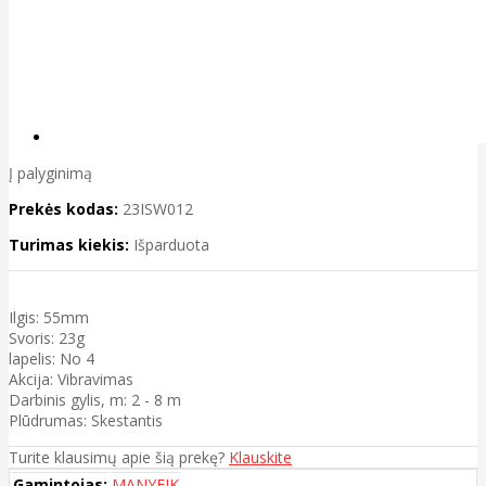
Į palyginimą
Prekės kodas:
23ISW012
Turimas kiekis:
Išparduota
Ilgis: 55mm
Svoris: 23g
lapelis: No 4
Akcija: Vibravimas
Darbinis gylis, m: 2 - 8 m
Plūdrumas: Skestantis
Turite klausimų apie šią prekę?
Klauskite
Gamintojas:
MANYFIK