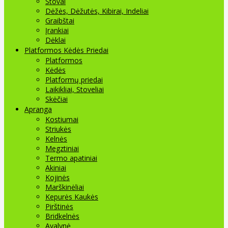
Stovai
Dėžės, Dėžutės, Kibirai, Indeliai
Graibštai
Įrankiai
Dėklai
Platformos Kėdės Priedai
Platformos
Kėdės
Platformų priedai
Laikikliai, Stoveliai
Skėčiai
Apranga
Kostiumai
Striukės
Kelnės
Megztiniai
Termo apatiniai
Akiniai
Kojinės
Marškinėliai
Kepurės Kaukės
Pirštinės
Bridkelnės
Avalynė