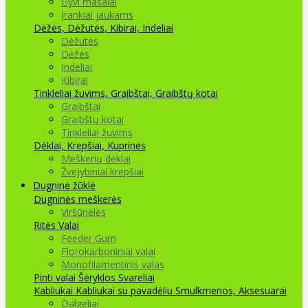
Gyvi masalai
Įrankiai jaukams
Dėžės, Dėžutės, Kibirai, Indeliai
Dėžutės
Dėžės
Indeliai
Kibirai
Tinkleliai žuvims, Graibštai, Graibštų kotai
Graibštai
Graibštų kotai
Tinkleliai žuvims
Dėklai, Krepšiai, Kuprinės
Meškerių dėklai
Žvejybiniai krepšiai
Dugninė žūklė
Dugninės meškerės
Viršūnėlės
Ritės
Valai
Feeder Gum
Florokarboniniai valai
Monofilamentinis valas
Pinti valai
Šėryklos
Svareliai
Kabliukai
Kabliukai su pavadėliu
Smulkmenos, Aksesuarai
Dalgeliai