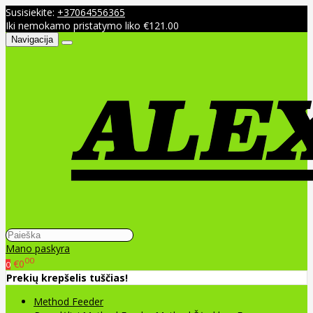
Susisiekite:
+37064556365
Iki nemokamo pristatymo liko €121.00
Navigacija
Mano paskyra
00
€0
0
Prekių krepšelis tuščias!
Method Feeder