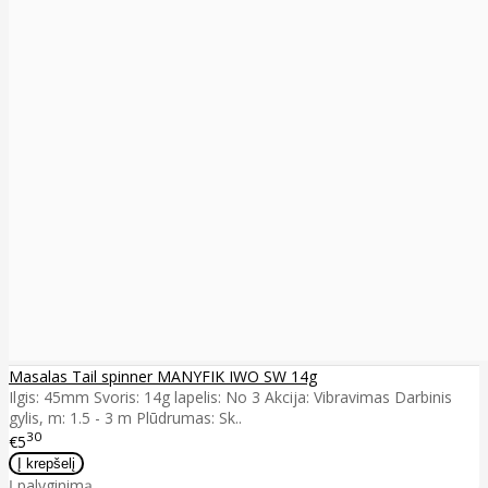
Masalas Tail spinner MANYFIK IWO SW 14g
Ilgis: 45mm Svoris: 14g lapelis: No 3 Akcija: Vibravimas Darbinis
gylis, m: 1.5 - 3 m Plūdrumas: Sk..
30
€5
Į palyginimą