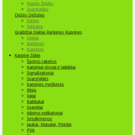
Replės Žirklės
Svarstyklės
Dėžės Dėžutės
Dėžės
Dėžutės
Graibštai
Dėklai Rankinės Kuprinės
Dėklai
Rankinės
Kuprinės
Karpinė žūklė
Šėrimo raketos
Karpiniai stovai ir laikikliai
Signalizatoriai
Svarstyklės
Karpinės meškerės
Ritės
Valai
Kabliukai
Svareliai
Kibimo indikatoriai
Smulkmenos
Jaukai, Masalai, Priedai
PVA