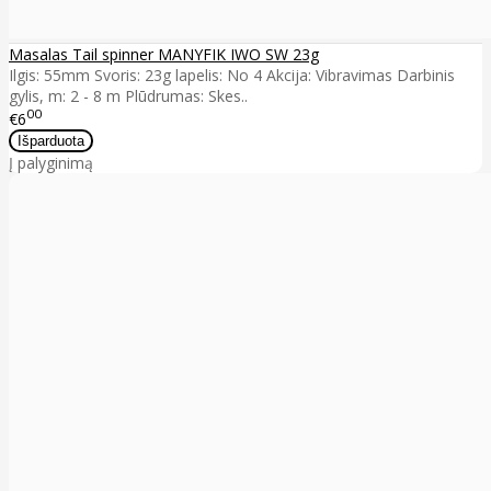
Masalas Tail spinner MANYFIK IWO SW 23g
Ilgis: 55mm Svoris: 23g lapelis: No 4 Akcija: Vibravimas Darbinis
gylis, m: 2 - 8 m Plūdrumas: Skes..
00
€6
Į palyginimą