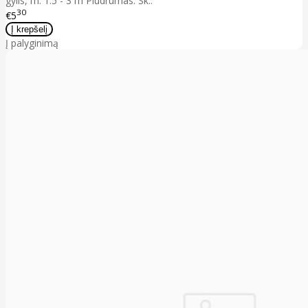
gylis, m: 1.5 - 3 m Plūdrumas: Sk..
30
€5
Į palyginimą