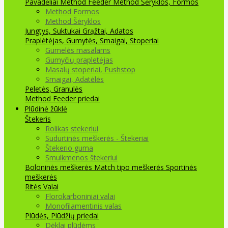
Pavadėliai Method Feeder
Method Šėryklos, Formos
Method Formos
Method Šėryklos
Jungtys, Suktukai
Grąžtai, Adatos
Praplėtėjas, Gumytės, Smaigai, Stoperiai
Gumelės masalams
Gumyčių prapletėjas
Masalų stoperiai, Pushstop
Smaigai, Adatėlės
Peletės, Granulės
Method Feeder priedai
Plūdinė žūklė
Štekeris
Rolikas stekeriui
Sudurtinės meškerės - Štekeriai
Štekerio guma
Smulkmenos štekeriui
Boloninės meškerės
Match tipo meškerės
Sportinės
meškerės
Ritės
Valai
Florokarboniniai valai
Monofilamentinis valas
Plūdės, Plūdžių priedai
Dėklai plūdėms