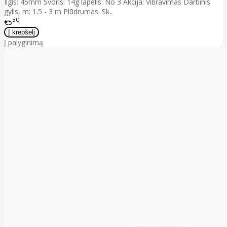
Ilgis: 45mm Svoris: 14g lapelis: No 3 Akcija: Vibravimas Darbinis
gylis, m: 1.5 - 3 m Plūdrumas: Sk..
30
€5
Į palyginimą