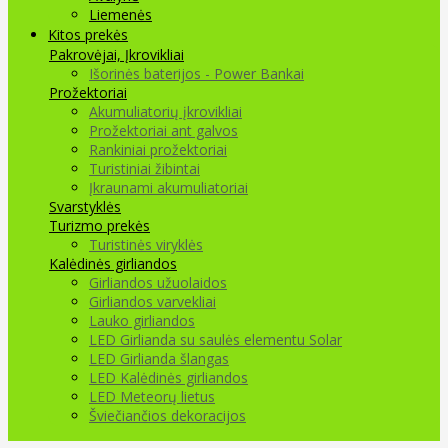
Liemenės
Kitos prekės
Pakrovėjai, Įkrovikliai
Išorinės baterijos - Power Bankai
Prožektoriai
Akumuliatorių įkrovikliai
Prožektoriai ant galvos
Rankiniai prožektoriai
Turistiniai žibintai
Įkraunami akumuliatoriai
Svarstyklės
Turizmo prekės
Turistinės viryklės
Kalėdinės girliandos
Girliandos užuolaidos
Girliandos varvekliai
Lauko girliandos
LED Girlianda su saulės elementu Solar
LED Girlianda šlangas
LED Kalėdinės girliandos
LED Meteorų lietus
Šviečiančios dekoracijos