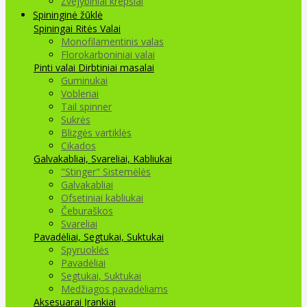
Žvejybiniai krepšiai
Spininginė žūklė
Spiningai
Ritės
Valai
Monofilamentinis valas
Florokarboniniai valai
Pinti valai
Dirbtiniai masalai
Guminukai
Vobleriai
Tail spinner
Sukrės
Blizgės vartiklės
Cikados
Galvakabliai, Svareliai, Kabliukai
"Stinger" Sistemėlės
Galvakabliai
Ofsetiniai kabliukai
Čeburaškos
Svareliai
Pavadėliai, Segtukai, Suktukai
Spyruoklės
Pavadėliai
Segtukai, Suktukai
Medžiagos pavadėliams
Aksesuarai Įrankiai