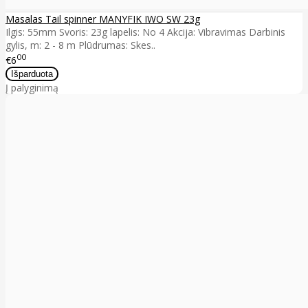
Masalas Tail spinner MANYFIK IWO SW 23g
Ilgis: 55mm Svoris: 23g lapelis: No 4 Akcija: Vibravimas Darbinis
gylis, m: 2 - 8 m Plūdrumas: Skes..
00
€6
Į palyginimą