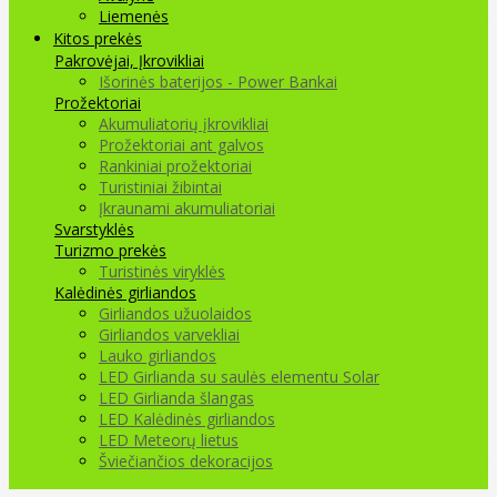
Liemenės
Kitos prekės
Pakrovėjai, Įkrovikliai
Išorinės baterijos - Power Bankai
Prožektoriai
Akumuliatorių įkrovikliai
Prožektoriai ant galvos
Rankiniai prožektoriai
Turistiniai žibintai
Įkraunami akumuliatoriai
Svarstyklės
Turizmo prekės
Turistinės viryklės
Kalėdinės girliandos
Girliandos užuolaidos
Girliandos varvekliai
Lauko girliandos
LED Girlianda su saulės elementu Solar
LED Girlianda šlangas
LED Kalėdinės girliandos
LED Meteorų lietus
Šviečiančios dekoracijos