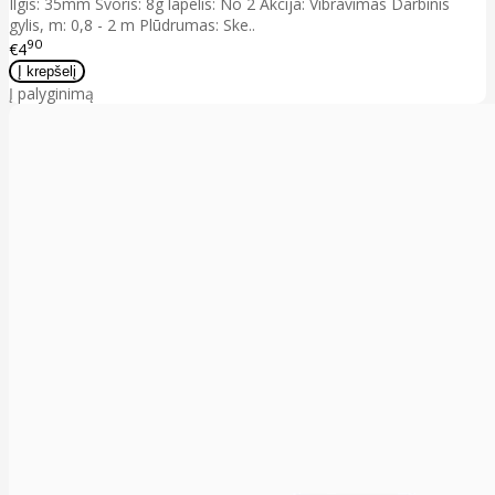
Ilgis: 35mm Svoris: 8g lapelis: No 2 Akcija: Vibravimas Darbinis
gylis, m: 0,8 - 2 m Plūdrumas: Ske..
90
€4
Į palyginimą