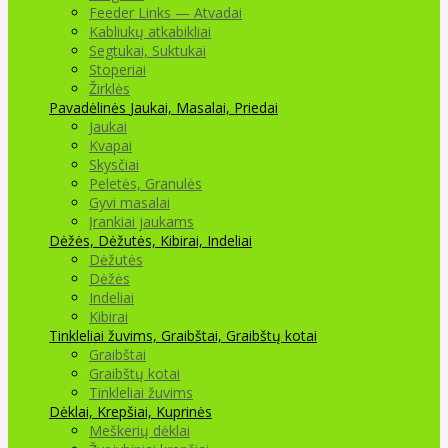
Feeder Links — Atvadai
Kabliukų atkabikliai
Segtukai, Suktukai
Stoperiai
Žirklės
Pavadėlinės
Jaukai, Masalai, Priedai
Jaukai
Kvapai
Skysčiai
Peletės, Granulės
Gyvi masalai
Įrankiai jaukams
Dėžės, Dėžutės, Kibirai, Indeliai
Dėžutės
Dėžės
Indeliai
Kibirai
Tinkleliai žuvims, Graibštai, Graibštų kotai
Graibštai
Graibštų kotai
Tinkleliai žuvims
Dėklai, Krepšiai, Kuprinės
Meškerių dėklai