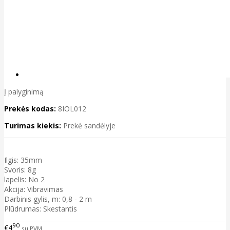
Į palyginimą
Prekės kodas:
8IOL012
Turimas kiekis:
Prekė sandėlyje
Ilgis: 35mm
Svoris: 8g
lapelis: No 2
Akcija: Vibravimas
Darbinis gylis, m: 0,8 - 2 m
Plūdrumas: Skestantis
90
€4
su PVM