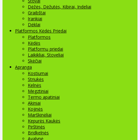
Stovai
Dėžės, Dėžutės, Kibirai, Indeliai
Graibštai
Įrankiai
Dėklai
Platformos Kėdės Priedai
Platformos
Kėdės
Platformų priedai
Laikikliai, Stoveliai
Skėčiai
Apranga
Kostiumai
Striukės
Kelnės
Megztiniai
Termo apatiniai
Akiniai
Kojinės
Marškinėliai
Kepurės Kaukės
Pirštinės
Bridkelnės
Avalynė