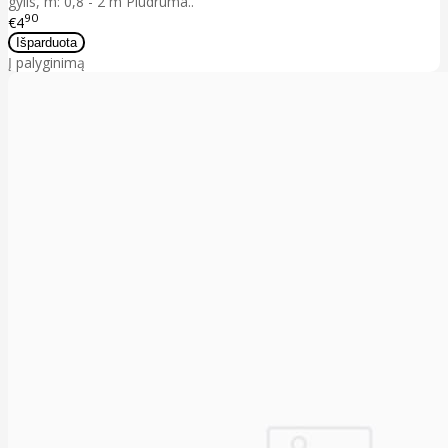
gylis, m: 0,8 - 2 m Plūdruma..
90
€4
Į palyginimą