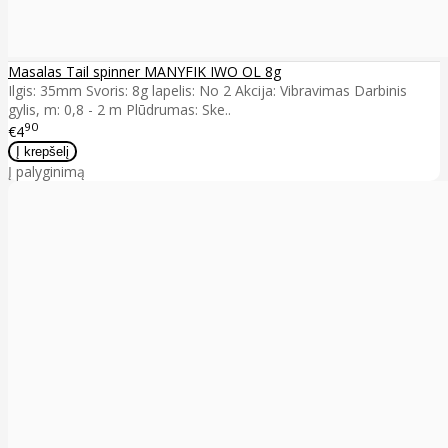
Masalas Tail spinner MANYFIK IWO OL 8g
Ilgis: 35mm Svoris: 8g lapelis: No 2 Akcija: Vibravimas Darbinis
gylis, m: 0,8 - 2 m Plūdrumas: Ske..
90
€4
Į palyginimą