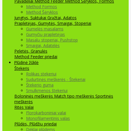
Pavadėliai Method Feeder
Method Šėryklos, Formos
Method Formos
Method Šėryklos
Jungtys, Suktukai
Grąžtai, Adatos
Praplėtėjas, Gumytės, Smaigai, Stoperiai
Gumelės masalams
Gumyčių prapletėjas
Masalų stoperiai, Pushstop
Smaigai, Adatėlės
Peletės, Granulės
Method Feeder priedai
Plūdinė žūklė
Štekeris
Rolikas stekeriui
Sudurtinės meškerės - Štekeriai
Štekerio guma
Smulkmenos štekeriui
Boloninės meškerės
Match tipo meškerės
Sportinės
meškerės
Ritės
Valai
Florokarboniniai valai
Monofilamentinis valas
Plūdės, Plūdžių priedai
Dėklai plūdėms