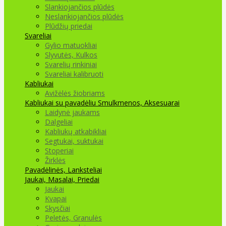
Slankiojančios plūdės
Neslankiojančios plūdės
Plūdžių priedai
Svareliai
Gylio matuokliai
Slyvutės, Kulkos
Svarelių rinkiniai
Svareliai kalibruoti
Kabliukai
Avižėlės žiobriams
Kabliukai su pavadėliu
Smulkmenos, Aksesuarai
Laidynė jaukams
Dalgeliai
Kabliukų atkabikliai
Segtukai, suktukai
Stoperiai
Žirklės
Pavadėlinės, Lanksteliai
Jaukai, Masalai, Priedai
Jaukai
Kvapai
Skysčiai
Peletės, Granulės