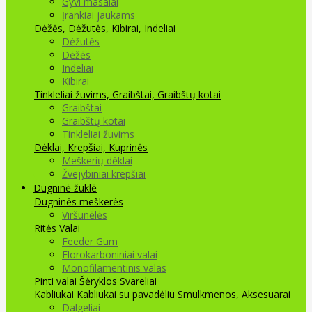
Gyvi masalai
Įrankiai jaukams
Dėžės, Dėžutės, Kibirai, Indeliai
Dėžutės
Dėžės
Indeliai
Kibirai
Tinkleliai žuvims, Graibštai, Graibštų kotai
Graibštai
Graibštų kotai
Tinkleliai žuvims
Dėklai, Krepšiai, Kuprinės
Meškerių dėklai
Žvejybiniai krepšiai
Dugninė žūklė
Dugninės meškerės
Viršūnėlės
Ritės
Valai
Feeder Gum
Florokarboniniai valai
Monofilamentinis valas
Pinti valai
Šėryklos
Svareliai
Kabliukai
Kabliukai su pavadėliu
Smulkmenos, Aksesuarai
Dalgeliai