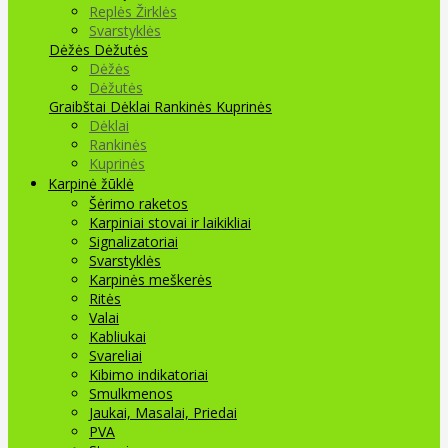
Replės Žirklės
Svarstyklės
Dėžės Dėžutės
Dėžės
Dėžutės
Graibštai
Dėklai Rankinės Kuprinės
Dėklai
Rankinės
Kuprinės
Karpinė žūklė
Šėrimo raketos
Karpiniai stovai ir laikikliai
Signalizatoriai
Svarstyklės
Karpinės meškerės
Ritės
Valai
Kabliukai
Svareliai
Kibimo indikatoriai
Smulkmenos
Jaukai, Masalai, Priedai
PVA