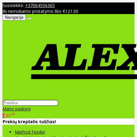
Susisiekite:
+37064556365
Iki nemokamo pristatymo liko €121.00
Navigacija
Mano paskyra
00
€0
0
Prekių krepšelis tuščias!
Method Feeder