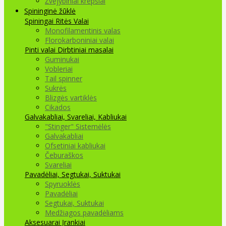
Žvejybiniai krepšiai
Spininginė žūklė
Spiningai
Ritės
Valai
Monofilamentinis valas
Florokarboniniai valai
Pinti valai
Dirbtiniai masalai
Guminukai
Vobleriai
Tail spinner
Sukrės
Blizgės vartiklės
Cikados
Galvakabliai, Svareliai, Kabliukai
"Stinger" Sistemėlės
Galvakabliai
Ofsetiniai kabliukai
Čeburaškos
Svareliai
Pavadėliai, Segtukai, Suktukai
Spyruoklės
Pavadėliai
Segtukai, Suktukai
Medžiagos pavadėliams
Aksesuarai Įrankiai