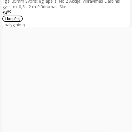
Ilgis: 35mm Svoris: 8g lapelis: No 2 Akcija: Vibravimas Darbinis
gylis, m: 0,8 - 2 m Plūdrumas: Ske..
90
€4
Į palyginimą