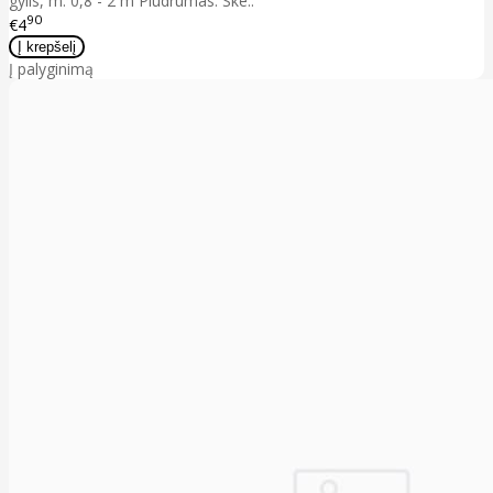
gylis, m: 0,8 - 2 m Plūdrumas: Ske..
90
€4
Į palyginimą