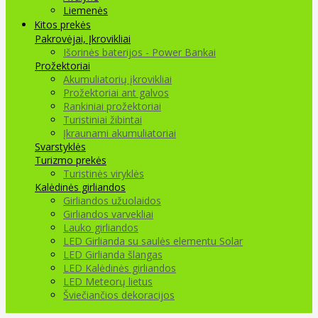
Liemenės
Kitos prekės
Pakrovėjai, Įkrovikliai
Išorinės baterijos - Power Bankai
Prožektoriai
Akumuliatorių įkrovikliai
Prožektoriai ant galvos
Rankiniai prožektoriai
Turistiniai žibintai
Įkraunami akumuliatoriai
Svarstyklės
Turizmo prekės
Turistinės viryklės
Kalėdinės girliandos
Girliandos užuolaidos
Girliandos varvekliai
Lauko girliandos
LED Girlianda su saulės elementu Solar
LED Girlianda šlangas
LED Kalėdinės girliandos
LED Meteorų lietus
Šviečiančios dekoracijos