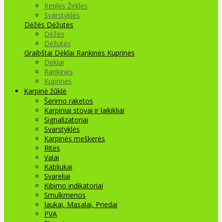
Replės Žirklės
Svarstyklės
Dėžės Dėžutės
Dėžės
Dėžutės
Graibštai
Dėklai Rankinės Kuprinės
Dėklai
Rankinės
Kuprinės
Karpinė žūklė
Šėrimo raketos
Karpiniai stovai ir laikikliai
Signalizatoriai
Svarstyklės
Karpinės meškerės
Ritės
Valai
Kabliukai
Svareliai
Kibimo indikatoriai
Smulkmenos
Jaukai, Masalai, Priedai
PVA