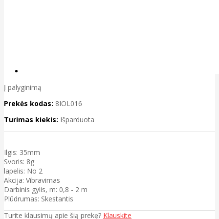
Į palyginimą
Prekės kodas:
8IOL016
Turimas kiekis:
Išparduota
Ilgis: 35mm
Svoris: 8g
lapelis: No 2
Akcija: Vibravimas
Darbinis gylis, m: 0,8 - 2 m
Plūdrumas: Skestantis
Turite klausimų apie šią prekę?
Klauskite