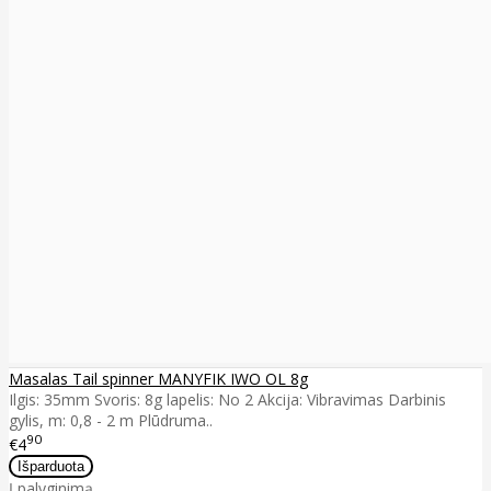
Masalas Tail spinner MANYFIK IWO OL 8g
Ilgis: 35mm Svoris: 8g lapelis: No 2 Akcija: Vibravimas Darbinis
gylis, m: 0,8 - 2 m Plūdruma..
90
€4
Į palyginimą