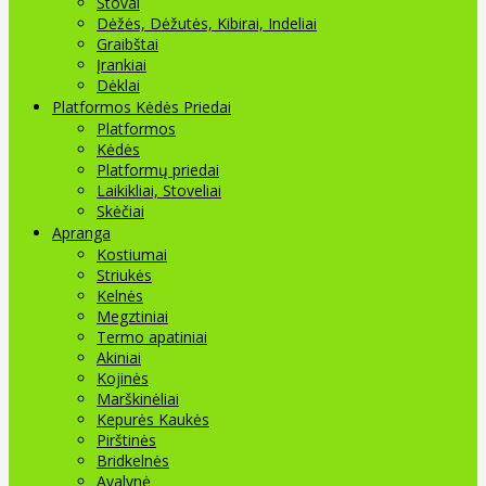
Stovai
Dėžės, Dėžutės, Kibirai, Indeliai
Graibštai
Įrankiai
Dėklai
Platformos Kėdės Priedai
Platformos
Kėdės
Platformų priedai
Laikikliai, Stoveliai
Skėčiai
Apranga
Kostiumai
Striukės
Kelnės
Megztiniai
Termo apatiniai
Akiniai
Kojinės
Marškinėliai
Kepurės Kaukės
Pirštinės
Bridkelnės
Avalynė