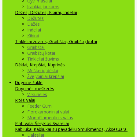
Gyvi masalai
Įrankiai jaukams
Dėžės, Dėžutės, Kibirai, Indeliai
Dėžutės
Dėžės
Indeliai
Kibirai
Tinkleliai žuvims, Graibštai, Graibštų kotai
Graibštai
Graibštų kotai
Tinkleliai žuvims
Dėklai, Krepšiai, Kuprinės
Meškerių dėklai
Žvejybiniai krepšiai
Dugninė žūklė
Dugninės meškerės
Viršūnėlės
Ritės
Valai
Feeder Gum
Florokarboniniai valai
Monofilamentinis valas
Pinti valai
Šėryklos
Svareliai
Kabliukai
Kabliukai su pavadėliu
Smulkmenos, Aksesuarai
Dalgeliai