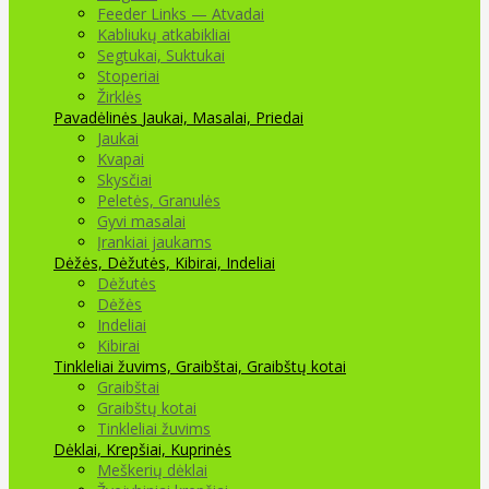
Feeder Links — Atvadai
Kabliukų atkabikliai
Segtukai, Suktukai
Stoperiai
Žirklės
Pavadėlinės
Jaukai, Masalai, Priedai
Jaukai
Kvapai
Skysčiai
Peletės, Granulės
Gyvi masalai
Įrankiai jaukams
Dėžės, Dėžutės, Kibirai, Indeliai
Dėžutės
Dėžės
Indeliai
Kibirai
Tinkleliai žuvims, Graibštai, Graibštų kotai
Graibštai
Graibštų kotai
Tinkleliai žuvims
Dėklai, Krepšiai, Kuprinės
Meškerių dėklai