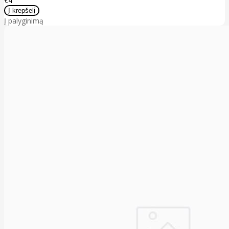
€4
Į palyginimą