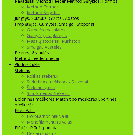
Pavadėliai Method Feeder
Method Šėryklos, Formos
Method Formos
Method Šėryklos
Jungtys, Suktukai
Grąžtai, Adatos
Praplėtėjas, Gumytės, Smaigai, Stoperiai
Gumelės masalams
Gumyčių prapletėjas
Masalų stoperiai, Pushstop
Smaigai, Adatėlės
Peletės, Granulės
Method Feeder priedai
Plūdinė žūklė
Štekeris
Rolikas stekeriui
Sudurtinės meškerės - Štekeriai
Štekerio guma
Smulkmenos štekeriui
Boloninės meškerės
Match tipo meškerės
Sportinės
meškerės
Ritės
Valai
Florokarboniniai valai
Monofilamentinis valas
Plūdės, Plūdžių priedai
Dėklai plūdėms