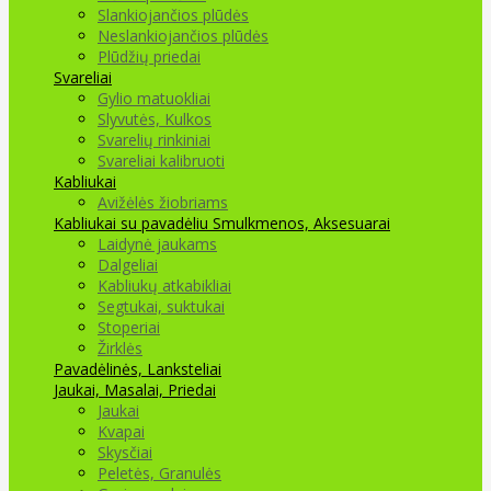
Slankiojančios plūdės
Neslankiojančios plūdės
Plūdžių priedai
Svareliai
Gylio matuokliai
Slyvutės, Kulkos
Svarelių rinkiniai
Svareliai kalibruoti
Kabliukai
Avižėlės žiobriams
Kabliukai su pavadėliu
Smulkmenos, Aksesuarai
Laidynė jaukams
Dalgeliai
Kabliukų atkabikliai
Segtukai, suktukai
Stoperiai
Žirklės
Pavadėlinės, Lanksteliai
Jaukai, Masalai, Priedai
Jaukai
Kvapai
Skysčiai
Peletės, Granulės