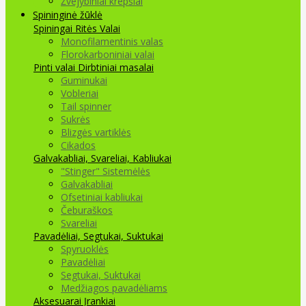
Žvejybiniai krepšiai
Spininginė žūklė
Spiningai
Ritės
Valai
Monofilamentinis valas
Florokarboniniai valai
Pinti valai
Dirbtiniai masalai
Guminukai
Vobleriai
Tail spinner
Sukrės
Blizgės vartiklės
Cikados
Galvakabliai, Svareliai, Kabliukai
"Stinger" Sistemėlės
Galvakabliai
Ofsetiniai kabliukai
Čeburaškos
Svareliai
Pavadėliai, Segtukai, Suktukai
Spyruoklės
Pavadėliai
Segtukai, Suktukai
Medžiagos pavadėliams
Aksesuarai Įrankiai