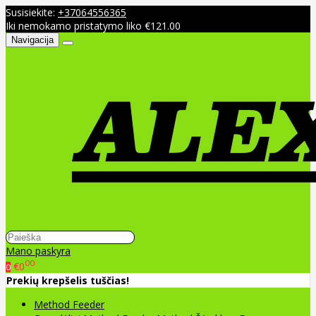
Susisiekite:
+37064556365
Iki nemokamo pristatymo liko €121.00
Navigacija
Mano paskyra
00
€0
0
Prekių krepšelis tuščias!
Method Feeder