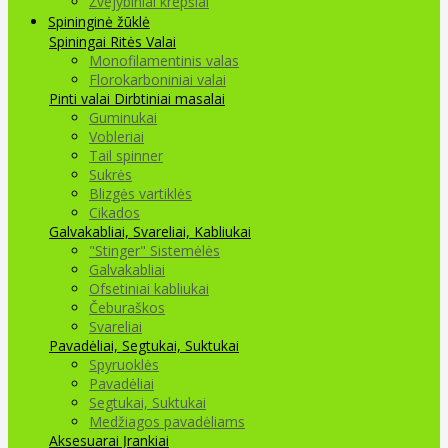
Žvejybiniai krepšiai
Spininginė žūklė
Spiningai
Ritės
Valai
Monofilamentinis valas
Florokarboniniai valai
Pinti valai
Dirbtiniai masalai
Guminukai
Vobleriai
Tail spinner
Sukrės
Blizgės vartiklės
Cikados
Galvakabliai, Svareliai, Kabliukai
"Stinger" Sistemėlės
Galvakabliai
Ofsetiniai kabliukai
Čeburaškos
Svareliai
Pavadėliai, Segtukai, Suktukai
Spyruoklės
Pavadėliai
Segtukai, Suktukai
Medžiagos pavadėliams
Aksesuarai Įrankiai