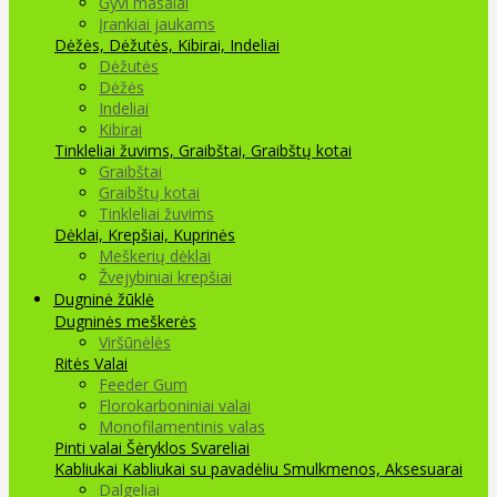
Gyvi masalai
Įrankiai jaukams
Dėžės, Dėžutės, Kibirai, Indeliai
Dėžutės
Dėžės
Indeliai
Kibirai
Tinkleliai žuvims, Graibštai, Graibštų kotai
Graibštai
Graibštų kotai
Tinkleliai žuvims
Dėklai, Krepšiai, Kuprinės
Meškerių dėklai
Žvejybiniai krepšiai
Dugninė žūklė
Dugninės meškerės
Viršūnėlės
Ritės
Valai
Feeder Gum
Florokarboniniai valai
Monofilamentinis valas
Pinti valai
Šėryklos
Svareliai
Kabliukai
Kabliukai su pavadėliu
Smulkmenos, Aksesuarai
Dalgeliai