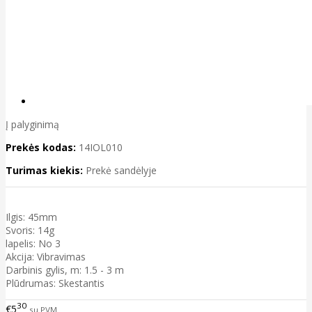
Į palyginimą
Prekės kodas:
14IOL010
Turimas kiekis:
Prekė sandėlyje
Ilgis: 45mm
Svoris: 14g
lapelis: No 3
Akcija: Vibravimas
Darbinis gylis, m: 1.5 - 3 m
Plūdrumas: Skestantis
30
€5
su PVM