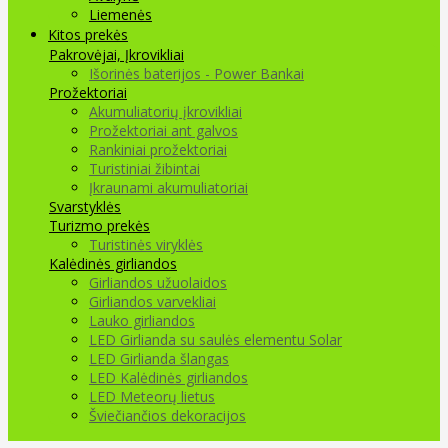
Liemenės
Kitos prekės
Pakrovėjai, Įkrovikliai
Išorinės baterijos - Power Bankai
Prožektoriai
Akumuliatorių įkrovikliai
Prožektoriai ant galvos
Rankiniai prožektoriai
Turistiniai žibintai
Įkraunami akumuliatoriai
Svarstyklės
Turizmo prekės
Turistinės viryklės
Kalėdinės girliandos
Girliandos užuolaidos
Girliandos varvekliai
Lauko girliandos
LED Girlianda su saulės elementu Solar
LED Girlianda šlangas
LED Kalėdinės girliandos
LED Meteorų lietus
Šviečiančios dekoracijos