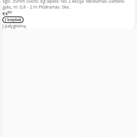
Ilgis: 35mm Svoris: 8g lapelis: No 2 Akcija: Vibravimas Darbinis
gylis, m: 0,8 - 2 m Plūdrumas: Ske..
90
€4
Į palyginimą