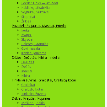
Feeder Links — Atvadai
Kabliukų atkabikliai
Segtukai, Suktukai
Stoperiai
Žirklės
Pavadėlinės
Jaukai, Masalai, Priedai
Jaukai
Kvapai
Skysčiai
Peletės, Granulės
Gyvi masalai
Įrankiai jaukams
Dėžės, Dėžutės, Kibirai, Indeliai
Dėžutės
Dėžės
Indeliai
Kibirai
Tinkleliai žuvims, Graibštai, Graibštų kotai
Graibštai
Graibštų kotai
Tinkleliai žuvims
Dėklai, Krepšiai, Kuprinės
Meškerių dėklai