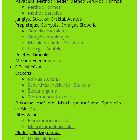
Pavadėliai Method Feeder
Method Šėryklos, Formos
Method Formos
Method Šėryklos
Jungtys, Suktukai
Grąžtai, Adatos
Praplėtėjas, Gumytės, Smaigai, Stoperiai
Gumelės masalams
Gumyčių prapletėjas
Masalų stoperiai, Pushstop
Smaigai, Adatėlės
Peletės, Granulės
Method Feeder priedai
Plūdinė žūklė
Štekeris
Rolikas stekeriui
Sudurtinės meškerės - Štekeriai
Štekerio guma
Smulkmenos štekeriui
Boloninės meškerės
Match tipo meškerės
Sportinės
meškerės
Ritės
Valai
Florokarboniniai valai
Monofilamentinis valas
Plūdės, Plūdžių priedai
Dėklai plūdėms