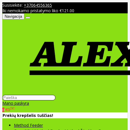
Susisiekite:
+37064556365
Iki nemokamo pristatymo liko €121.00
Navigacija
Mano paskyra
00
€0
0
Prekių krepšelis tuščias!
Method Feeder