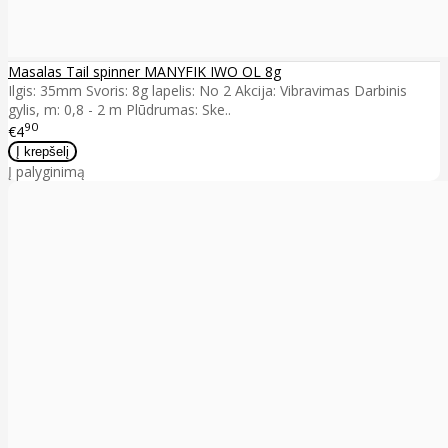
Masalas Tail spinner MANYFIK IWO OL 8g
Ilgis: 35mm Svoris: 8g lapelis: No 2 Akcija: Vibravimas Darbinis
gylis, m: 0,8 - 2 m Plūdrumas: Ske..
90
€4
Į palyginimą