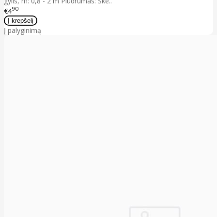
gylis, m: 0,8 - 2 m Plūdrumas: Ske..
90
€4
Į palyginimą