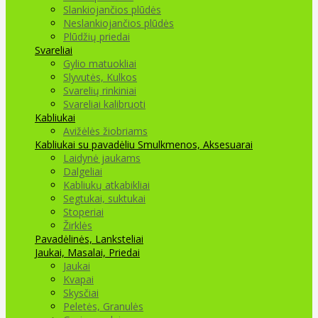
Slankiojančios plūdės
Neslankiojančios plūdės
Plūdžių priedai
Svareliai
Gylio matuokliai
Slyvutės, Kulkos
Svarelių rinkiniai
Svareliai kalibruoti
Kabliukai
Avižėlės žiobriams
Kabliukai su pavadėliu
Smulkmenos, Aksesuarai
Laidynė jaukams
Dalgeliai
Kabliukų atkabikliai
Segtukai, suktukai
Stoperiai
Žirklės
Pavadėlinės, Lanksteliai
Jaukai, Masalai, Priedai
Jaukai
Kvapai
Skysčiai
Peletės, Granulės