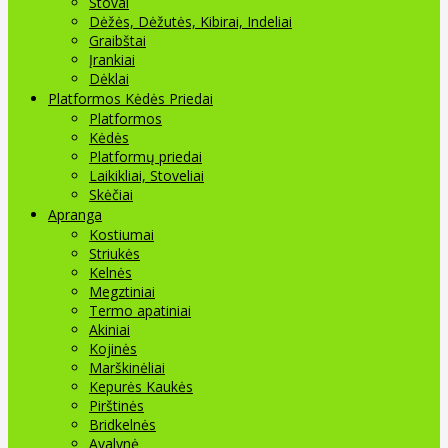
Stovai
Dėžės, Dėžutės, Kibirai, Indeliai
Graibštai
Įrankiai
Dėklai
Platformos Kėdės Priedai
Platformos
Kėdės
Platformų priedai
Laikikliai, Stoveliai
Skėčiai
Apranga
Kostiumai
Striukės
Kelnės
Megztiniai
Termo apatiniai
Akiniai
Kojinės
Marškinėliai
Kepurės Kaukės
Pirštinės
Bridkelnės
Avalynė