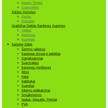
Replės Žirklės
Svarstyklės
Dėžės Dėžutės
Dėžės
Dėžutės
Graibštai
Dėklai Rankinės Kuprinės
Dėklai
Rankinės
Kuprinės
Karpinė žūklė
Šėrimo raketos
Karpiniai stovai ir laikikliai
Signalizatoriai
Svarstyklės
Karpinės meškerės
Ritės
Valai
Kabliukai
Svareliai
Kibimo indikatoriai
Smulkmenos
Jaukai, Masalai, Priedai
PVA