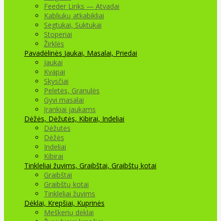
Feeder Links — Atvadai
Kabliukų atkabikliai
Segtukai, Suktukai
Stoperiai
Žirklės
Pavadėlinės
Jaukai, Masalai, Priedai
Jaukai
Kvapai
Skysčiai
Peletės, Granulės
Gyvi masalai
Įrankiai jaukams
Dėžės, Dėžutės, Kibirai, Indeliai
Dėžutės
Dėžės
Indeliai
Kibirai
Tinkleliai žuvims, Graibštai, Graibštų kotai
Graibštai
Graibštų kotai
Tinkleliai žuvims
Dėklai, Krepšiai, Kuprinės
Meškerių dėklai