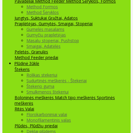
Pavadėliai Method Feeder
Method Šėryklos, Formos
Method Formos
Method Šėryklos
Jungtys, Suktukai
Grąžtai, Adatos
Praplėtėjas, Gumytės, Smaigai, Stoperiai
Gumelės masalams
Gumyčių prapletėjas
Masalų stoperiai, Pushstop
Smaigai, Adatėlės
Peletės, Granulės
Method Feeder priedai
Plūdinė žūklė
Štekeris
Rolikas stekeriui
Sudurtinės meškerės - Štekeriai
Štekerio guma
Smulkmenos štekeriui
Boloninės meškerės
Match tipo meškerės
Sportinės
meškerės
Ritės
Valai
Florokarboniniai valai
Monofilamentinis valas
Plūdės, Plūdžių priedai
Dėklai plūdėms