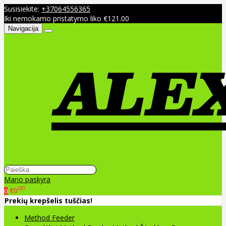
Susisiekite:
+37064556365
Iki nemokamo pristatymo liko €121.00
Navigacija
Mano paskyra
00
€0
0
Prekių krepšelis tuščias!
Method Feeder