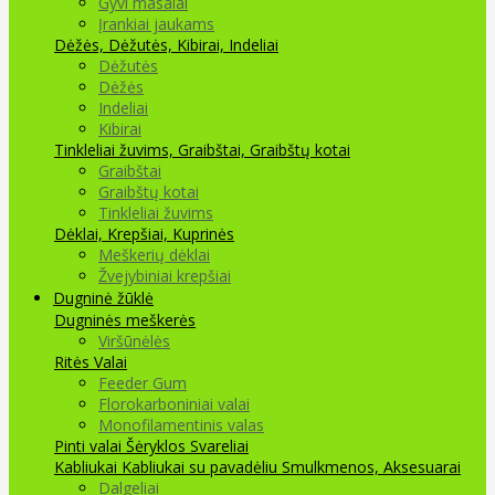
Gyvi masalai
Įrankiai jaukams
Dėžės, Dėžutės, Kibirai, Indeliai
Dėžutės
Dėžės
Indeliai
Kibirai
Tinkleliai žuvims, Graibštai, Graibštų kotai
Graibštai
Graibštų kotai
Tinkleliai žuvims
Dėklai, Krepšiai, Kuprinės
Meškerių dėklai
Žvejybiniai krepšiai
Dugninė žūklė
Dugninės meškerės
Viršūnėlės
Ritės
Valai
Feeder Gum
Florokarboniniai valai
Monofilamentinis valas
Pinti valai
Šėryklos
Svareliai
Kabliukai
Kabliukai su pavadėliu
Smulkmenos, Aksesuarai
Dalgeliai