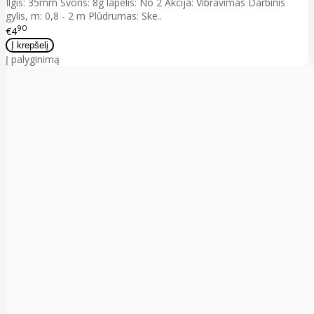
Ilgis: 35mm Svoris: 8g lapelis: No 2 Akcija: Vibravimas Darbinis
gylis, m: 0,8 - 2 m Plūdrumas: Ske..
90
€4
Į palyginimą