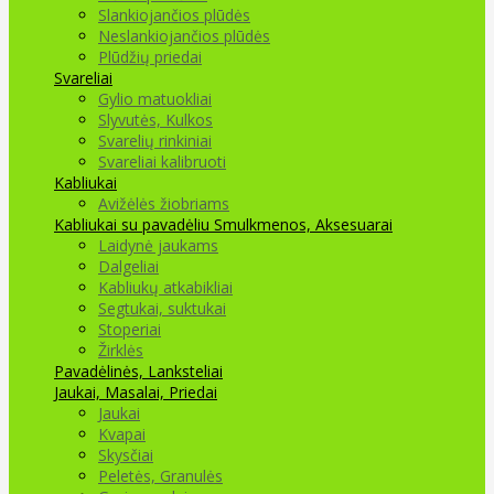
Slankiojančios plūdės
Neslankiojančios plūdės
Plūdžių priedai
Svareliai
Gylio matuokliai
Slyvutės, Kulkos
Svarelių rinkiniai
Svareliai kalibruoti
Kabliukai
Avižėlės žiobriams
Kabliukai su pavadėliu
Smulkmenos, Aksesuarai
Laidynė jaukams
Dalgeliai
Kabliukų atkabikliai
Segtukai, suktukai
Stoperiai
Žirklės
Pavadėlinės, Lanksteliai
Jaukai, Masalai, Priedai
Jaukai
Kvapai
Skysčiai
Peletės, Granulės