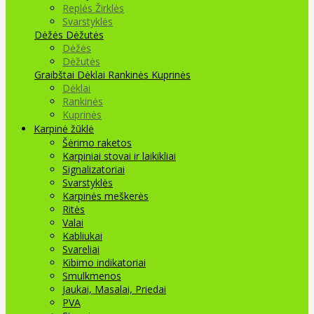
Replės Žirklės
Svarstyklės
Dėžės Dėžutės
Dėžės
Dėžutės
Graibštai
Dėklai Rankinės Kuprinės
Dėklai
Rankinės
Kuprinės
Karpinė žūklė
Šėrimo raketos
Karpiniai stovai ir laikikliai
Signalizatoriai
Svarstyklės
Karpinės meškerės
Ritės
Valai
Kabliukai
Svareliai
Kibimo indikatoriai
Smulkmenos
Jaukai, Masalai, Priedai
PVA