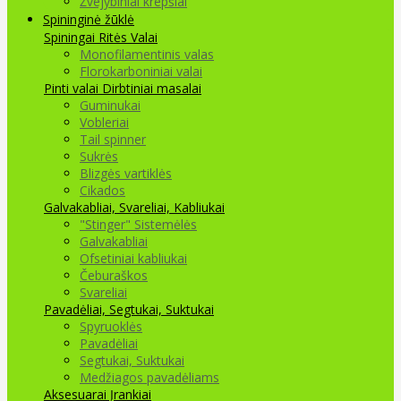
Žvejybiniai krepšiai
Spininginė žūklė
Spiningai
Ritės
Valai
Monofilamentinis valas
Florokarboniniai valai
Pinti valai
Dirbtiniai masalai
Guminukai
Vobleriai
Tail spinner
Sukrės
Blizgės vartiklės
Cikados
Galvakabliai, Svareliai, Kabliukai
"Stinger" Sistemėlės
Galvakabliai
Ofsetiniai kabliukai
Čeburaškos
Svareliai
Pavadėliai, Segtukai, Suktukai
Spyruoklės
Pavadėliai
Segtukai, Suktukai
Medžiagos pavadėliams
Aksesuarai Įrankiai