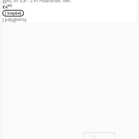
gylis, m: 0,8 - 2 m Plūdrumas: Ske..
90
€4
Į palyginimą