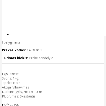
Į palyginimą
Prekės kodas:
14IOL013
Turimas kiekis:
Prekė sandėlyje
Ilgis: 45mm
Svoris: 14g
lapelis: No 3
Akcija: Vibravimas
Darbinis gylis, m: 1.5 - 3 m
Plūdrumas: Skestantis
66
€6
su PVM