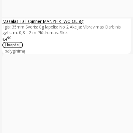
Masalas Tail spinner MANYFIK IWO OL 8g
Ilgis: 35mm Svoris: 8g lapelis: No 2 Akcija: Vibravimas Darbinis
gylis, m: 0,8 - 2 m Plūdrumas: Ske..
90
€4
Į palyginimą