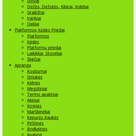
Stovai
Dėžės, Dėžutės, Kibirai, Indeliai
Graibštai
Įrankiai
Dėklai
Platformos Kėdės Priedai
Platformos
Kėdės
Platformų priedai
Laikikliai, Stoveliai
Skėčiai
Apranga
Kostiumai
Striukės
Kelnės
Megztiniai
Termo apatiniai
Akiniai
Kojinės
Marškinėliai
Kepurės Kaukės
Pirštinės
Bridkelnės
Avalynė