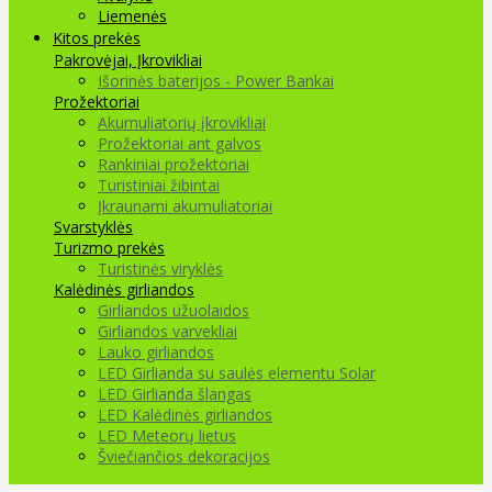
Liemenės
Kitos prekės
Pakrovėjai, Įkrovikliai
Išorinės baterijos - Power Bankai
Prožektoriai
Akumuliatorių įkrovikliai
Prožektoriai ant galvos
Rankiniai prožektoriai
Turistiniai žibintai
Įkraunami akumuliatoriai
Svarstyklės
Turizmo prekės
Turistinės viryklės
Kalėdinės girliandos
Girliandos užuolaidos
Girliandos varvekliai
Lauko girliandos
LED Girlianda su saulės elementu Solar
LED Girlianda šlangas
LED Kalėdinės girliandos
LED Meteorų lietus
Šviečiančios dekoracijos