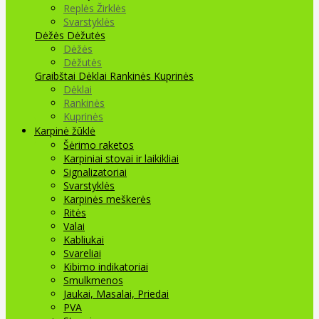
Replės Žirklės
Svarstyklės
Dėžės Dėžutės
Dėžės
Dėžutės
Graibštai
Dėklai Rankinės Kuprinės
Dėklai
Rankinės
Kuprinės
Karpinė žūklė
Šėrimo raketos
Karpiniai stovai ir laikikliai
Signalizatoriai
Svarstyklės
Karpinės meškerės
Ritės
Valai
Kabliukai
Svareliai
Kibimo indikatoriai
Smulkmenos
Jaukai, Masalai, Priedai
PVA