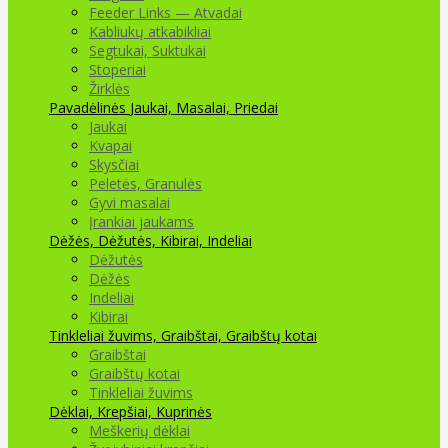
Feeder Links — Atvadai
Kabliukų atkabikliai
Segtukai, Suktukai
Stoperiai
Žirklės
Pavadėlinės
Jaukai, Masalai, Priedai
Jaukai
Kvapai
Skysčiai
Peletės, Granulės
Gyvi masalai
Įrankiai jaukams
Dėžės, Dėžutės, Kibirai, Indeliai
Dėžutės
Dėžės
Indeliai
Kibirai
Tinkleliai žuvims, Graibštai, Graibštų kotai
Graibštai
Graibštų kotai
Tinkleliai žuvims
Dėklai, Krepšiai, Kuprinės
Meškerių dėklai