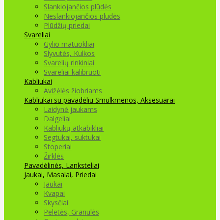
Slankiojančios plūdės
Neslankiojančios plūdės
Plūdžių priedai
Svareliai
Gylio matuokliai
Slyvutės, Kulkos
Svarelių rinkiniai
Svareliai kalibruoti
Kabliukai
Avižėlės žiobriams
Kabliukai su pavadėliu
Smulkmenos, Aksesuarai
Laidynė jaukams
Dalgeliai
Kabliukų atkabikliai
Segtukai, suktukai
Stoperiai
Žirklės
Pavadėlinės, Lanksteliai
Jaukai, Masalai, Priedai
Jaukai
Kvapai
Skysčiai
Peletės, Granulės