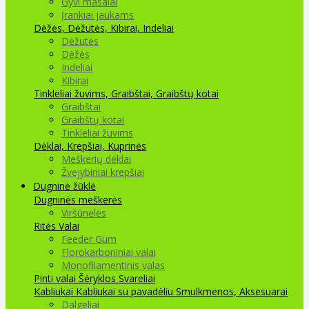
Gyvi masalai
Įrankiai jaukams
Dėžės, Dėžutės, Kibirai, Indeliai
Dėžutės
Dėžės
Indeliai
Kibirai
Tinkleliai žuvims, Graibštai, Graibštų kotai
Graibštai
Graibštų kotai
Tinkleliai žuvims
Dėklai, Krepšiai, Kuprinės
Meškerių dėklai
Žvejybiniai krepšiai
Dugninė žūklė
Dugninės meškerės
Viršūnėlės
Ritės
Valai
Feeder Gum
Florokarboniniai valai
Monofilamentinis valas
Pinti valai
Šėryklos
Svareliai
Kabliukai
Kabliukai su pavadėliu
Smulkmenos, Aksesuarai
Dalgeliai