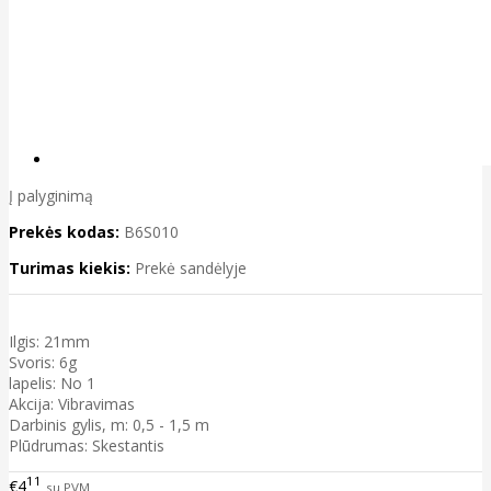
Į palyginimą
Prekės kodas:
B6S010
Turimas kiekis:
Prekė sandėlyje
Ilgis: 21mm
Svoris: 6g
lapelis: No 1
Akcija: Vibravimas
Darbinis gylis, m: 0,5 - 1,5 m
Plūdrumas: Skestantis
11
€4
su PVM