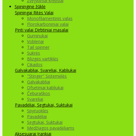
Žvejybiniai krepšiai
Spininginė žūklė
Spiningai
Ritės
Valai
Monofilamentinis valas
Florokarboniniai valai
Pinti valai
Dirbtiniai masalai
Guminukai
Vobleriai
Tail spinner
Sukrės
Blizgės vartiklės
Cikados
Galvakabliai, Svareliai, Kabliukai
"Stinger" Sistemėlės
Galvakabliai
Ofsetiniai kabliukai
Čeburaškos
Svareliai
Pavadėliai, Segtukai, Suktukai
Spyruoklės
Pavadėliai
Segtukai, Suktukai
Medžiagos pavadėliams
Aksesuarai Įrankiai