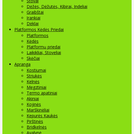
Stovai
Dėžės, Dėžutės, Kibirai, Indeliai
Graibštai
Įrankiai
Dėklai
Platformos Kėdės Priedai
Platformos
Kėdės
Platformų priedai
Laikikliai, Stoveliai
Skėčiai
Apranga
Kostiumai
Striukės
Kelnės
Megztiniai
Termo apatiniai
Akiniai
Kojinės
Marškinėliai
Kepurės Kaukės
Pirštinės
Bridkelnės
Avalynė