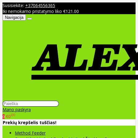
Susisiekite:
+37064556365
Iki nemokamo pristatymo liko €121.00
Navigacija
Mano paskyra
00
€0
0
Prekių krepšelis tuščias!
Method Feeder