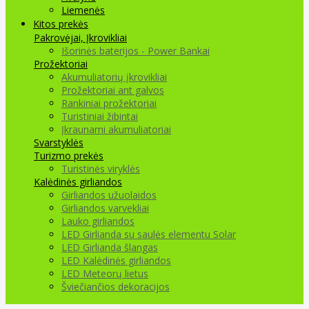
Liemenės
Kitos prekės
Pakrovėjai, Įkrovikliai
Išorinės baterijos - Power Bankai
Prožektoriai
Akumuliatorių įkrovikliai
Prožektoriai ant galvos
Rankiniai prožektoriai
Turistiniai žibintai
Įkraunami akumuliatoriai
Svarstyklės
Turizmo prekės
Turistinės viryklės
Kalėdinės girliandos
Girliandos užuolaidos
Girliandos varvekliai
Lauko girliandos
LED Girlianda su saulės elementu Solar
LED Girlianda šlangas
LED Kalėdinės girliandos
LED Meteorų lietus
Šviečiančios dekoracijos