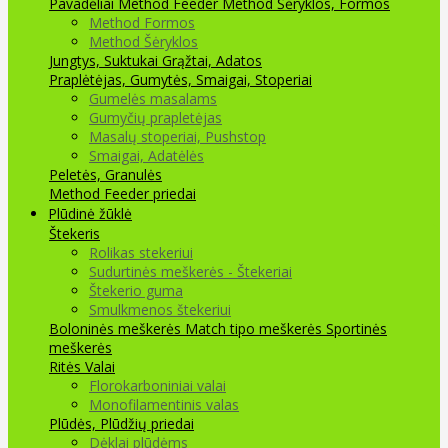
Pavadėliai Method Feeder
Method Šėryklos, Formos
Method Formos
Method Šėryklos
Jungtys, Suktukai
Grąžtai, Adatos
Praplėtėjas, Gumytės, Smaigai, Stoperiai
Gumelės masalams
Gumyčių prapletėjas
Masalų stoperiai, Pushstop
Smaigai, Adatėlės
Peletės, Granulės
Method Feeder priedai
Plūdinė žūklė
Štekeris
Rolikas stekeriui
Sudurtinės meškerės - Štekeriai
Štekerio guma
Smulkmenos štekeriui
Boloninės meškerės
Match tipo meškerės
Sportinės
meškerės
Ritės
Valai
Florokarboniniai valai
Monofilamentinis valas
Plūdės, Plūdžių priedai
Dėklai plūdėms