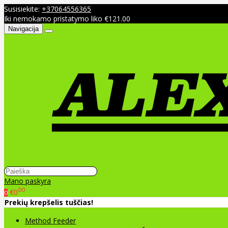
Susisiekite:
+37064556365
Iki nemokamo pristatymo liko €121.00
Navigacija
Mano paskyra
00
€0
0
Prekių krepšelis tuščias!
Method Feeder