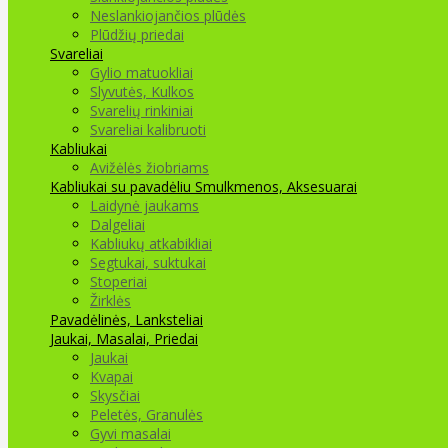
Neslankiojančios plūdės
Plūdžių priedai
Svareliai
Gylio matuokliai
Slyvutės, Kulkos
Svarelių rinkiniai
Svareliai kalibruoti
Kabliukai
Avižėlės žiobriams
Kabliukai su pavadėliu
Smulkmenos, Aksesuarai
Laidynė jaukams
Dalgeliai
Kabliukų atkabikliai
Segtukai, suktukai
Stoperiai
Žirklės
Pavadėlinės, Lanksteliai
Jaukai, Masalai, Priedai
Jaukai
Kvapai
Skysčiai
Peletės, Granulės
Gyvi masalai