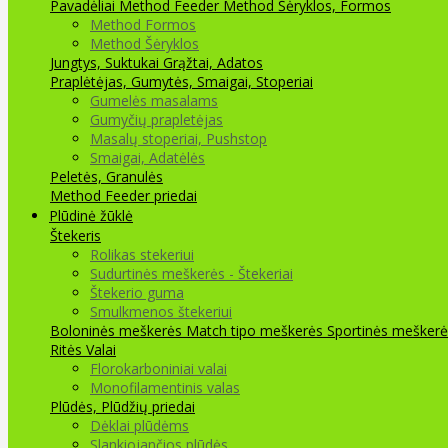
Pavadėliai Method Feeder
Method Šėryklos, Formos
Method Formos
Method Šėryklos
Jungtys, Suktukai
Grąžtai, Adatos
Praplėtėjas, Gumytės, Smaigai, Stoperiai
Gumelės masalams
Gumyčių prapletėjas
Masalų stoperiai, Pushstop
Smaigai, Adatėlės
Peletės, Granulės
Method Feeder priedai
Plūdinė žūklė
Štekeris
Rolikas stekeriui
Sudurtinės meškerės - Štekeriai
Štekerio guma
Smulkmenos štekeriui
Boloninės meškerės
Match tipo meškerės
Sportinės meškerė
Ritės
Valai
Florokarboniniai valai
Monofilamentinis valas
Plūdės, Plūdžių priedai
Dėklai plūdėms
Slankiojančios plūdės