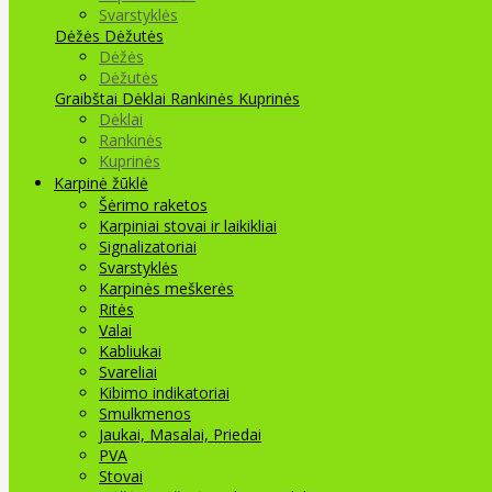
Svarstyklės
Dėžės Dėžutės
Dėžės
Dėžutės
Graibštai
Dėklai Rankinės Kuprinės
Dėklai
Rankinės
Kuprinės
Karpinė žūklė
Šėrimo raketos
Karpiniai stovai ir laikikliai
Signalizatoriai
Svarstyklės
Karpinės meškerės
Ritės
Valai
Kabliukai
Svareliai
Kibimo indikatoriai
Smulkmenos
Jaukai, Masalai, Priedai
PVA
Stovai