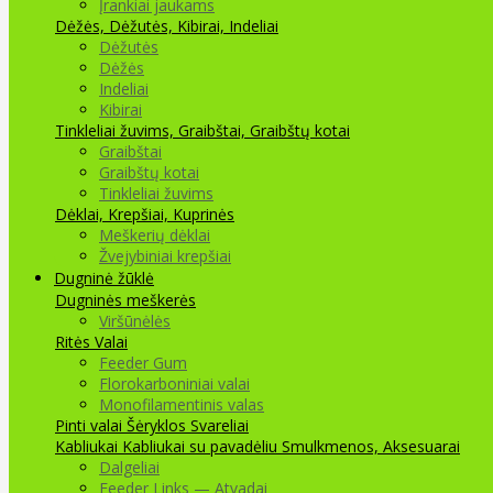
Įrankiai jaukams
Dėžės, Dėžutės, Kibirai, Indeliai
Dėžutės
Dėžės
Indeliai
Kibirai
Tinkleliai žuvims, Graibštai, Graibštų kotai
Graibštai
Graibštų kotai
Tinkleliai žuvims
Dėklai, Krepšiai, Kuprinės
Meškerių dėklai
Žvejybiniai krepšiai
Dugninė žūklė
Dugninės meškerės
Viršūnėlės
Ritės
Valai
Feeder Gum
Florokarboniniai valai
Monofilamentinis valas
Pinti valai
Šėryklos
Svareliai
Kabliukai
Kabliukai su pavadėliu
Smulkmenos, Aksesuarai
Dalgeliai
Feeder Links — Atvadai