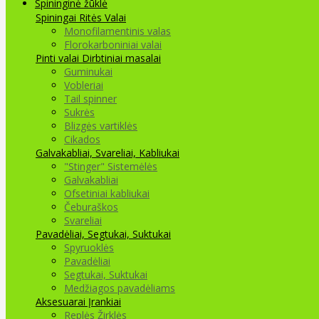
Spininginė žūklė
Spiningai
Ritės
Valai
Monofilamentinis valas
Florokarboniniai valai
Pinti valai
Dirbtiniai masalai
Guminukai
Vobleriai
Tail spinner
Sukrės
Blizgės vartiklės
Cikados
Galvakabliai, Svareliai, Kabliukai
"Stinger" Sistemėlės
Galvakabliai
Ofsetiniai kabliukai
Čeburaškos
Svareliai
Pavadėliai, Segtukai, Suktukai
Spyruoklės
Pavadėliai
Segtukai, Suktukai
Medžiagos pavadėliams
Aksesuarai Įrankiai
Replės Žirklės