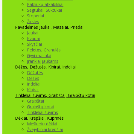
Kabliukų atkabikliai
Segtukai, Suktukai
Stoperiai
Žirklės
Pavadėlinės
Jaukai, Masalai, Priedai
Jaukai
Kvapai
Skysčiai
Peletės, Granulės
Gyvi masalai
Įrankiai jaukams
Dėžės, Dėžutės, Kibirai, Indeliai
Dėžutės
Dėžės
Indeliai
Kibirai
Tinkleliai žuvims, Graibštai, Graibštų kotai
Graibštai
Graibštų kotai
Tinkleliai žuvims
Dėklai, Krepšiai, Kuprinės
Meškerių dėklai
Žvejybiniai krepšiai