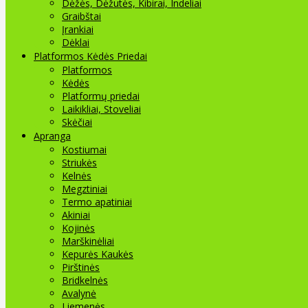
Dėžės, Dėžutės, Kibirai, Indeliai
Graibštai
Įrankiai
Dėklai
Platformos Kėdės Priedai
Platformos
Kėdės
Platformų priedai
Laikikliai, Stoveliai
Skėčiai
Apranga
Kostiumai
Striukės
Kelnės
Megztiniai
Termo apatiniai
Akiniai
Kojinės
Marškinėliai
Kepurės Kaukės
Pirštinės
Bridkelnės
Avalynė
Liemenės