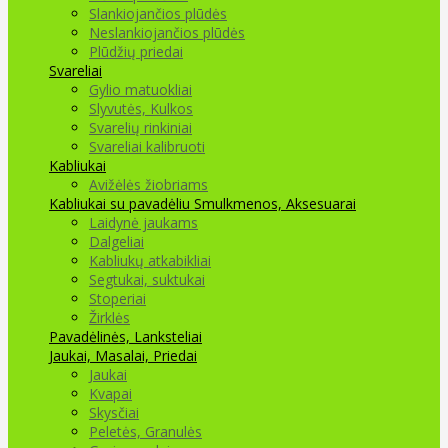
Slankiojančios plūdės
Neslankiojančios plūdės
Plūdžių priedai
Svareliai
Gylio matuokliai
Slyvutės, Kulkos
Svarelių rinkiniai
Svareliai kalibruoti
Kabliukai
Avižėlės žiobriams
Kabliukai su pavadėliu
Smulkmenos, Aksesuarai
Laidynė jaukams
Dalgeliai
Kabliukų atkabikliai
Segtukai, suktukai
Stoperiai
Žirklės
Pavadėlinės, Lanksteliai
Jaukai, Masalai, Priedai
Jaukai
Kvapai
Skysčiai
Peletės, Granulės