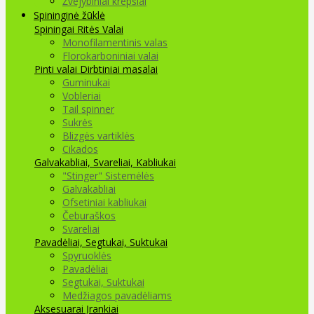
Žvejybiniai krepšiai
Spininginė žūklė
Spiningai
Ritės
Valai
Monofilamentinis valas
Florokarboniniai valai
Pinti valai
Dirbtiniai masalai
Guminukai
Vobleriai
Tail spinner
Sukrės
Blizgės vartiklės
Cikados
Galvakabliai, Svareliai, Kabliukai
"Stinger" Sistemėlės
Galvakabliai
Ofsetiniai kabliukai
Čeburaškos
Svareliai
Pavadėliai, Segtukai, Suktukai
Spyruoklės
Pavadėliai
Segtukai, Suktukai
Medžiagos pavadėliams
Aksesuarai Įrankiai