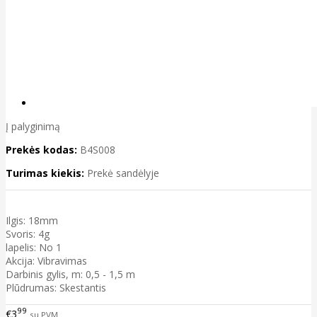
Į palyginimą
Prekės kodas:
B4S008
Turimas kiekis:
Prekė sandėlyje
Ilgis: 18mm
Svoris: 4g
lapelis: No 1
Akcija: Vibravimas
Darbinis gylis, m: 0,5 - 1,5 m
Plūdrumas: Skestantis
99
€3
su PVM