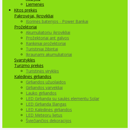
Liemenės
Kitos prekės
Pakrovėjai, Įkrovikliai
Išorinės baterijos - Power Bankai
Prožektoriai
Akumuliatorių įkrovikliai
Prožektoriai ant galvos
Rankiniai prožektoriai
Turistiniai žibintai
Įkraunami akumuliatoriai
Svarstyklės
Turizmo prekės
Turistinės viryklės
Kalėdinės girliandos
Girliandos užuolaidos
Girliandos varvekliai
Lauko girliandos
LED Girlianda su saulės elementu Solar
LED Girlianda šlangas
LED Kalėdinės girliandos
LED Meteorų lietus
Šviečiančios dekoracijos