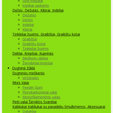
Gyvi masalai
Įrankiai jaukams
Dėžės, Dėžutės, Kibirai, Indeliai
Dėžutės
Dėžės
Indeliai
Kibirai
Tinkleliai žuvims, Graibštai, Graibštų kotai
Graibštai
Graibštų kotai
Tinkleliai žuvims
Dėklai, Krepšiai, Kuprinės
Meškerių dėklai
Žvejybiniai krepšiai
Dugninė žūklė
Dugninės meškerės
Viršūnėlės
Ritės
Valai
Feeder Gum
Florokarboniniai valai
Monofilamentinis valas
Pinti valai
Šėryklos
Svareliai
Kabliukai
Kabliukai su pavadėliu
Smulkmenos, Aksesuarai
Dalgeliai