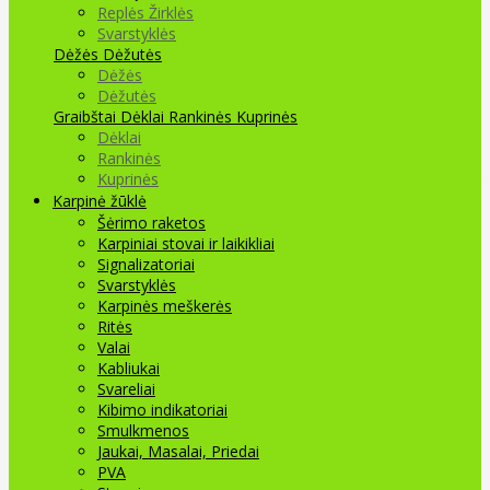
Replės Žirklės
Svarstyklės
Dėžės Dėžutės
Dėžės
Dėžutės
Graibštai
Dėklai Rankinės Kuprinės
Dėklai
Rankinės
Kuprinės
Karpinė žūklė
Šėrimo raketos
Karpiniai stovai ir laikikliai
Signalizatoriai
Svarstyklės
Karpinės meškerės
Ritės
Valai
Kabliukai
Svareliai
Kibimo indikatoriai
Smulkmenos
Jaukai, Masalai, Priedai
PVA