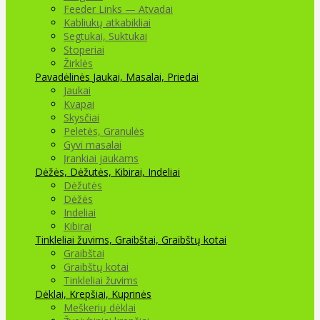
Feeder Links — Atvadai
Kabliukų atkabikliai
Segtukai, Suktukai
Stoperiai
Žirklės
Pavadėlinės
Jaukai, Masalai, Priedai
Jaukai
Kvapai
Skysčiai
Peletės, Granulės
Gyvi masalai
Įrankiai jaukams
Dėžės, Dėžutės, Kibirai, Indeliai
Dėžutės
Dėžės
Indeliai
Kibirai
Tinkleliai žuvims, Graibštai, Graibštų kotai
Graibštai
Graibštų kotai
Tinkleliai žuvims
Dėklai, Krepšiai, Kuprinės
Meškerių dėklai