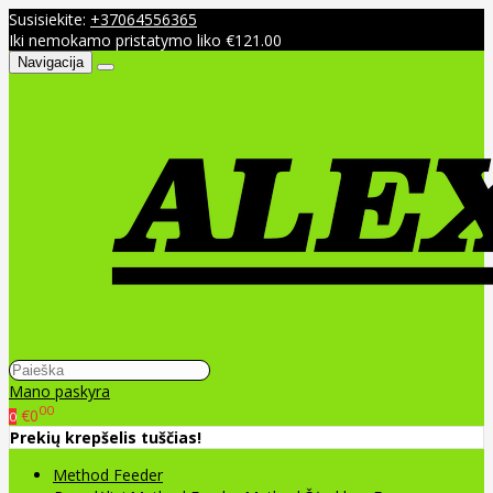
Susisiekite:
+37064556365
Iki nemokamo pristatymo liko €121.00
Navigacija
Mano paskyra
00
€0
0
Prekių krepšelis tuščias!
Method Feeder