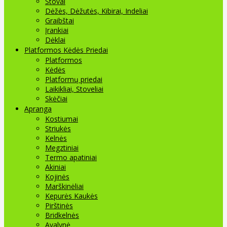
Stovai
Dėžės, Dėžutės, Kibirai, Indeliai
Graibštai
Įrankiai
Dėklai
Platformos Kėdės Priedai
Platformos
Kėdės
Platformų priedai
Laikikliai, Stoveliai
Skėčiai
Apranga
Kostiumai
Striukės
Kelnės
Megztiniai
Termo apatiniai
Akiniai
Kojinės
Marškinėliai
Kepurės Kaukės
Pirštinės
Bridkelnės
Avalynė