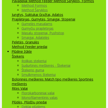
Pavadėliai Method Feeder
Method Šėryklos, Formos
Method Formos
Method Šėryklos
Jungtys, Suktukai
Grąžtai, Adatos
Praplėtėjas, Gumytės, Smaigai, Stoperiai
Gumelės masalams
Gumyčių prapletėjas
Masalų stoperiai, Pushstop
Smaigai, Adatėlės
Peletės, Granulės
Method Feeder priedai
Plūdinė žūklė
Štekeris
Rolikas stekeriui
Sudurtinės meškerės - Štekeriai
Štekerio guma
Smulkmenos štekeriui
Boloninės meškerės
Match tipo meškerės
Sportinės
meškerės
Ritės
Valai
Florokarboniniai valai
Monofilamentinis valas
Plūdės, Plūdžių priedai
Dėklai plūdėms