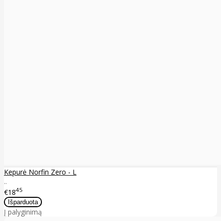
Kepurė Norfin Zero - L
..
45
€18
Į palyginimą