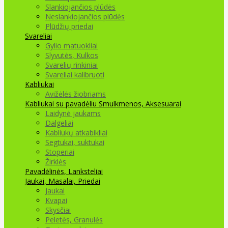
Slankiojančios plūdės
Neslankiojančios plūdės
Plūdžių priedai
Svareliai
Gylio matuokliai
Slyvutės, Kulkos
Svarelių rinkiniai
Svareliai kalibruoti
Kabliukai
Avižėlės žiobriams
Kabliukai su pavadėliu
Smulkmenos, Aksesuarai
Laidynė jaukams
Dalgeliai
Kabliukų atkabikliai
Segtukai, suktukai
Stoperiai
Žirklės
Pavadėlinės, Lanksteliai
Jaukai, Masalai, Priedai
Jaukai
Kvapai
Skysčiai
Peletės, Granulės