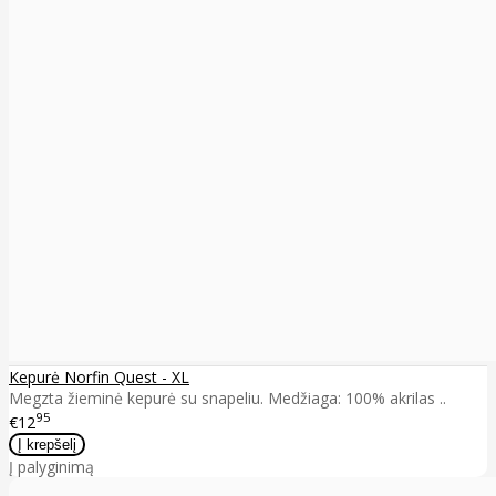
Kepurė Norfin Quest - XL
Megzta žieminė kepurė su snapeliu. Medžiaga: 100% akrilas ..
95
€12
Į palyginimą