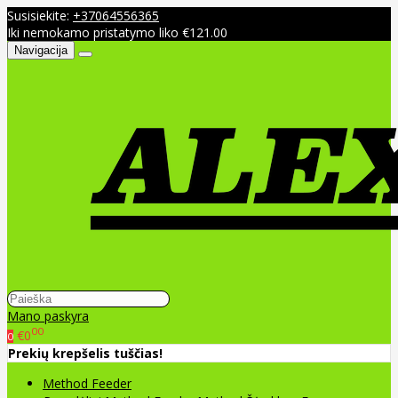
Susisiekite:
+37064556365
Iki nemokamo pristatymo liko €121.00
Navigacija
Mano paskyra
00
€0
0
Prekių krepšelis tuščias!
Method Feeder