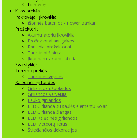
Liemenės
Kitos prekės
Pakrovėjai, Įkrovikliai
Išorinės baterijos - Power Bankai
Prožektoriai
Akumuliatorių įkrovikliai
Prožektoriai ant galvos
Rankiniai prožektoriai
Turistiniai žibintai
Įkraunami akumuliatoriai
Svarstyklės
Turizmo prekės
Turistinės viryklės
Kalėdinės girliandos
Girliandos užuolaidos
Girliandos varvekliai
Lauko girliandos
LED Girlianda su saulės elementu Solar
LED Girlianda šlangas
LED Kalėdinės girliandos
LED Meteorų lietus
Šviečiančios dekoracijos