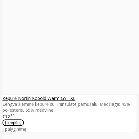
Kepurė Norfin Kobold Warm GY - XL
Lengva žieminė kepurė su Thinsulate pamušalu. Medžiaga: 45%
poliesteris, 55% medvilnė ..
37
€12
Į palyginimą