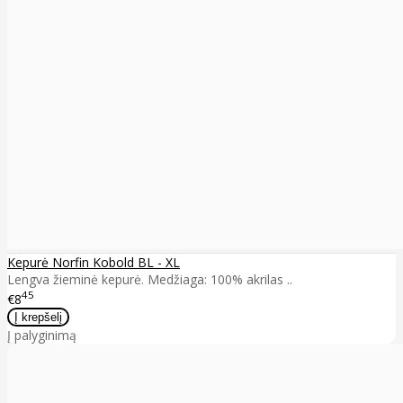
Kepurė Norfin Kobold BL - XL
Lengva žieminė kepurė. Medžiaga: 100% akrilas ..
45
€8
Į palyginimą