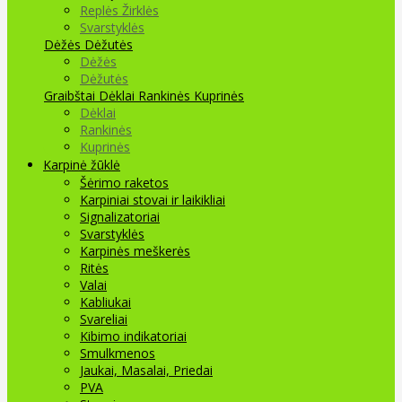
Replės Žirklės
Svarstyklės
Dėžės Dėžutės
Dėžės
Dėžutės
Graibštai
Dėklai Rankinės Kuprinės
Dėklai
Rankinės
Kuprinės
Karpinė žūklė
Šėrimo raketos
Karpiniai stovai ir laikikliai
Signalizatoriai
Svarstyklės
Karpinės meškerės
Ritės
Valai
Kabliukai
Svareliai
Kibimo indikatoriai
Smulkmenos
Jaukai, Masalai, Priedai
PVA