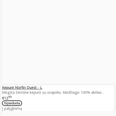
Kepurė Norfin Quest - L
Megzta žieminė kepurė su snapeliu. Medžiaga: 100% akrilas ..
95
€12
Į palyginimą