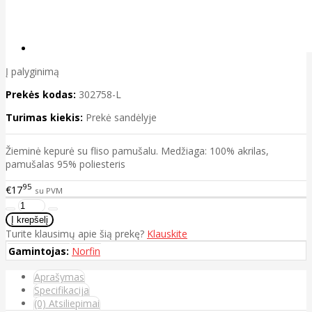
Į palyginimą
Prekės kodas:
302758-L
Turimas kiekis:
Prekė sandėlyje
Žieminė kepurė su fliso pamušalu. Medžiaga: 100% akrilas,
pamušalas 95% poliesteris
95
€17
su PVM
Turite klausimų apie šią prekę?
Klauskite
Gamintojas:
Norfin
Aprašymas
Specifikacija
(0) Atsiliepimai