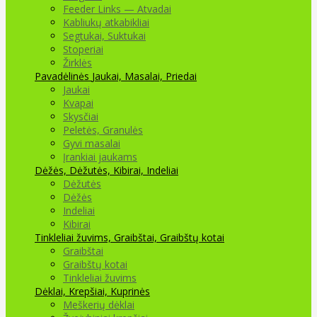
Feeder Links — Atvadai
Kabliukų atkabikliai
Segtukai, Suktukai
Stoperiai
Žirklės
Pavadėlinės
Jaukai, Masalai, Priedai
Jaukai
Kvapai
Skysčiai
Peletės, Granulės
Gyvi masalai
Įrankiai jaukams
Dėžės, Dėžutės, Kibirai, Indeliai
Dėžutės
Dėžės
Indeliai
Kibirai
Tinkleliai žuvims, Graibštai, Graibštų kotai
Graibštai
Graibštų kotai
Tinkleliai žuvims
Dėklai, Krepšiai, Kuprinės
Meškerių dėklai