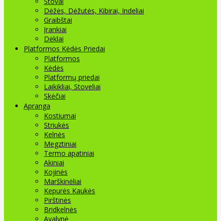
Stovai
Dėžės, Dėžutės, Kibirai, Indeliai
Graibštai
Įrankiai
Dėklai
Platformos Kėdės Priedai
Platformos
Kėdės
Platformų priedai
Laikikliai, Stoveliai
Skėčiai
Apranga
Kostiumai
Striukės
Kelnės
Megztiniai
Termo apatiniai
Akiniai
Kojinės
Marškinėliai
Kepurės Kaukės
Pirštinės
Bridkelnės
Avalynė