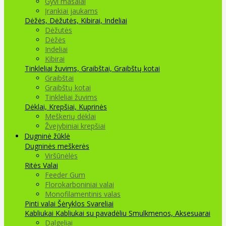
Gyvi masalai
Įrankiai jaukams
Dėžės, Dėžutės, Kibirai, Indeliai
Dėžutės
Dėžės
Indeliai
Kibirai
Tinkleliai žuvims, Graibštai, Graibštų kotai
Graibštai
Graibštų kotai
Tinkleliai žuvims
Dėklai, Krepšiai, Kuprinės
Meškerių dėklai
Žvejybiniai krepšiai
Dugninė žūklė
Dugninės meškerės
Viršūnėlės
Ritės
Valai
Feeder Gum
Florokarboniniai valai
Monofilamentinis valas
Pinti valai
Šėryklos
Svareliai
Kabliukai
Kabliukai su pavadėliu
Smulkmenos, Aksesuarai
Dalgeliai