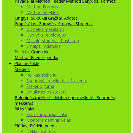
Pavadėliai Method Feeder
Method Šėryklos, Formos
Method Formos
Method Šėryklos
Jungtys, Suktukai
Grąžtai, Adatos
Praplėtėjas, Gumytės, Smaigai, Stoperiai
Gumelės masalams
Gumyčių prapletėjas
Masalų stoperiai, Pushstop
Smaigai, Adatėlės
Peletės, Granulės
Method Feeder priedai
Plūdinė žūklė
Štekeris
Rolikas stekeriui
Sudurtinės meškerės - Štekeriai
Štekerio guma
Smulkmenos štekeriui
Boloninės meškerės
Match tipo meškerės
Sportinės
meškerės
Ritės
Valai
Florokarboniniai valai
Monofilamentinis valas
Plūdės, Plūdžių priedai
Dėklai plūdėms