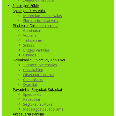
Žvejybiniai krepšiai
Spininginė žūklė
Spiningai
Ritės
Valai
Monofilamentinis valas
Florokarboniniai valai
Pinti valai
Dirbtiniai masalai
Guminukai
Vobleriai
Tail spinner
Sukrės
Blizgės vartiklės
Cikados
Galvakabliai, Svareliai, Kabliukai
"Stinger" Sistemėlės
Galvakabliai
Ofsetiniai kabliukai
Čeburaškos
Svareliai
Pavadėliai, Segtukai, Suktukai
Spyruoklės
Pavadėliai
Segtukai, Suktukai
Medžiagos pavadėliams
Aksesuarai Įrankiai