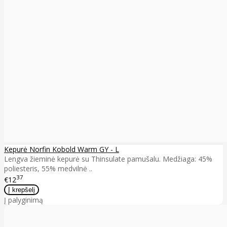
Kepurė Norfin Kobold Warm GY - L
Lengva žieminė kepurė su Thinsulate pamušalu. Medžiaga: 45%
poliesteris, 55% medvilnė ..
37
€12
Į palyginimą