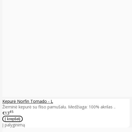
Kepurė Norfin Tornado - L
Žieminė kepurė su fliso pamušalu. Medžiaga: 100% akrilas ..
45
€13
Į palyginimą