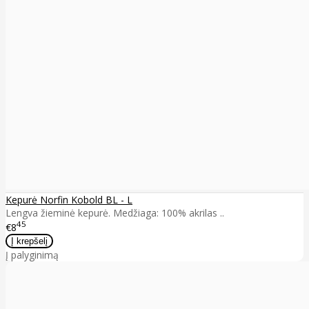
Kepurė Norfin Kobold BL - L
Lengva žieminė kepurė. Medžiaga: 100% akrilas ..
45
€8
Į palyginimą