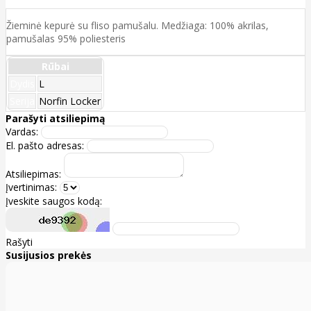
Žieminė kepurė su fliso pamušalu. Medžiaga: 100% akrilas,
pamušalas 95% poliesteris
Rūbai
Dydis
L
Serija
Norfin Locker
Parašyti atsiliepimą
Vardas:
El. pašto adresas:
Atsiliepimas:
Įvertinimas:
Įveskite saugos kodą:
Rašyti
Susijusios prekės