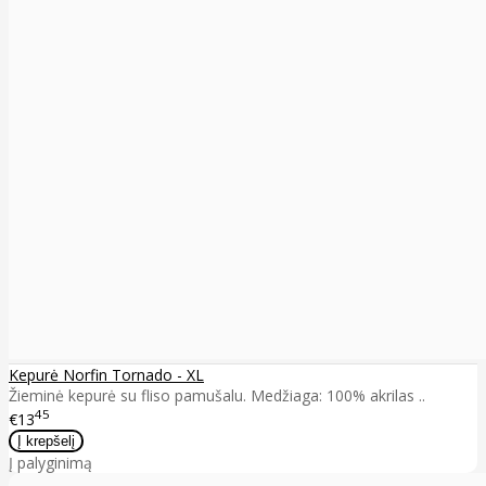
Kepurė Norfin Tornado - XL
Žieminė kepurė su fliso pamušalu. Medžiaga: 100% akrilas ..
45
€13
Į palyginimą