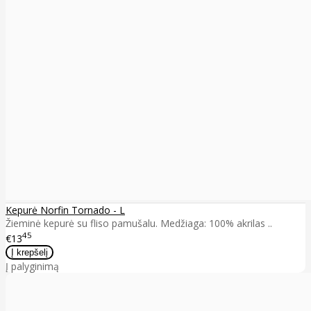
Kepurė Norfin Tornado - L
Žieminė kepurė su fliso pamušalu. Medžiaga: 100% akrilas ..
45
€13
Į palyginimą