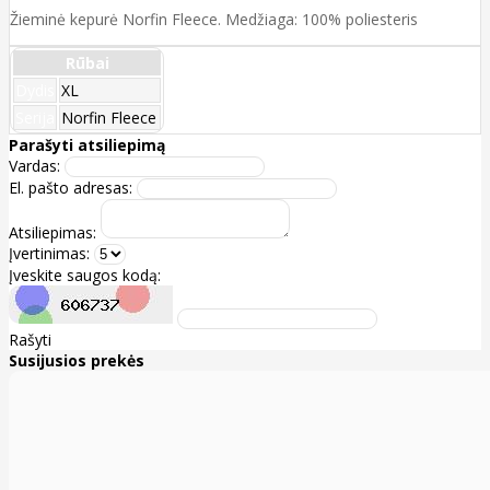
Žieminė kepurė Norfin Fleece. Medžiaga: 100% poliesteris
Rūbai
Dydis
XL
Serija
Norfin Fleece
Parašyti atsiliepimą
Vardas:
El. pašto adresas:
Atsiliepimas:
Įvertinimas:
Įveskite saugos kodą:
Rašyti
Susijusios prekės