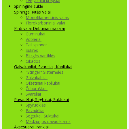
Žvejybiniai krepšiai
Spininginė žūklė
Spiningai
Ritės
Valai
Monofilamentinis valas
Florokarboniniai valai
Pinti valai
Dirbtiniai masalai
Guminukai
Vobleriai
Tail spinner
Sukrės
Blizgės vartiklės
Cikados
Galvakabliai, Svareliai, Kabliukai
"Stinger" Sistemėlės
Galvakabliai
Ofsetiniai kabliukai
Čeburaškos
Svareliai
Pavadėliai, Segtukai, Suktukai
Spyruoklės
Pavadėliai
Segtukai, Suktukai
Medžiagos pavadėliams
Aksesuarai Įrankiai