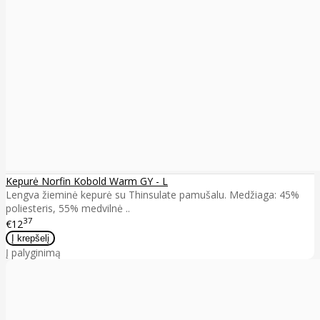
Kepurė Norfin Kobold Warm GY - L
Lengva žieminė kepurė su Thinsulate pamušalu. Medžiaga: 45%
poliesteris, 55% medvilnė ..
37
€12
Į palyginimą