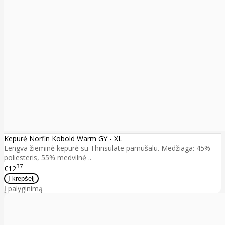
Kepurė Norfin Kobold Warm GY - XL
Lengva žieminė kepurė su Thinsulate pamušalu. Medžiaga: 45%
poliesteris, 55% medvilnė ..
37
€12
Į palyginimą