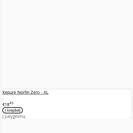
Kepurė Norfin Zero - XL
..
45
€18
Į palyginimą