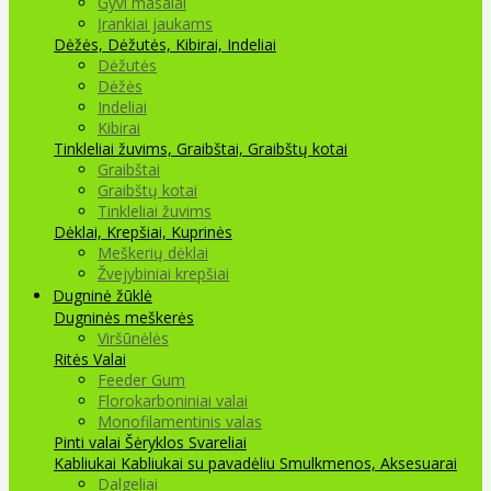
Gyvi masalai
Įrankiai jaukams
Dėžės, Dėžutės, Kibirai, Indeliai
Dėžutės
Dėžės
Indeliai
Kibirai
Tinkleliai žuvims, Graibštai, Graibštų kotai
Graibštai
Graibštų kotai
Tinkleliai žuvims
Dėklai, Krepšiai, Kuprinės
Meškerių dėklai
Žvejybiniai krepšiai
Dugninė žūklė
Dugninės meškerės
Viršūnėlės
Ritės
Valai
Feeder Gum
Florokarboniniai valai
Monofilamentinis valas
Pinti valai
Šėryklos
Svareliai
Kabliukai
Kabliukai su pavadėliu
Smulkmenos, Aksesuarai
Dalgeliai