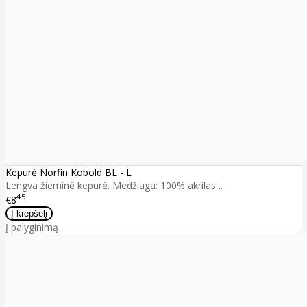
Kepurė Norfin Kobold BL - L
Lengva žieminė kepurė. Medžiaga: 100% akrilas ..
45
€8
Į palyginimą