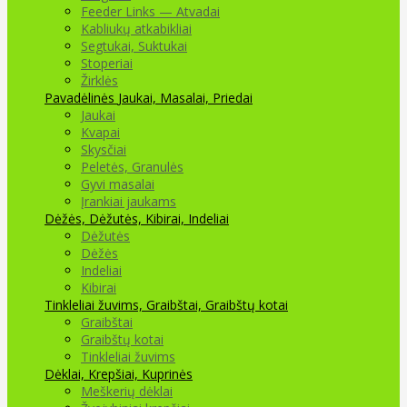
Feeder Links — Atvadai
Kabliukų atkabikliai
Segtukai, Suktukai
Stoperiai
Žirklės
Pavadėlinės
Jaukai, Masalai, Priedai
Jaukai
Kvapai
Skysčiai
Peletės, Granulės
Gyvi masalai
Įrankiai jaukams
Dėžės, Dėžutės, Kibirai, Indeliai
Dėžutės
Dėžės
Indeliai
Kibirai
Tinkleliai žuvims, Graibštai, Graibštų kotai
Graibštai
Graibštų kotai
Tinkleliai žuvims
Dėklai, Krepšiai, Kuprinės
Meškerių dėklai