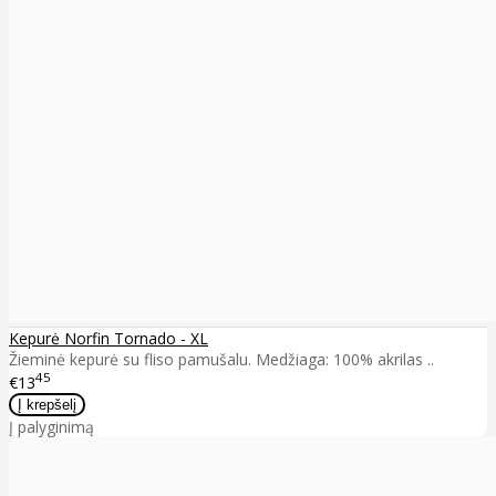
Kepurė Norfin Tornado - XL
Žieminė kepurė su fliso pamušalu. Medžiaga: 100% akrilas ..
45
€13
Į palyginimą