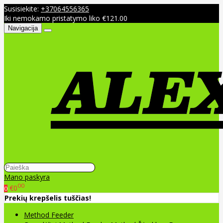
Susisiekite:
+37064556365
Iki nemokamo pristatymo liko €121.00
Navigacija
Mano paskyra
00
€0
0
Prekių krepšelis tuščias!
Method Feeder