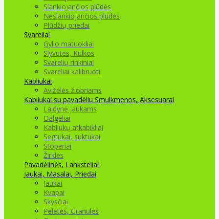
Slankiojančios plūdės
Neslankiojančios plūdės
Plūdžių priedai
Svareliai
Gylio matuokliai
Slyvutės, Kulkos
Svarelių rinkiniai
Svareliai kalibruoti
Kabliukai
Avižėlės žiobriams
Kabliukai su pavadėliu
Smulkmenos, Aksesuarai
Laidynė jaukams
Dalgeliai
Kabliukų atkabikliai
Segtukai, suktukai
Stoperiai
Žirklės
Pavadėlinės, Lanksteliai
Jaukai, Masalai, Priedai
Jaukai
Kvapai
Skysčiai
Peletės, Granulės