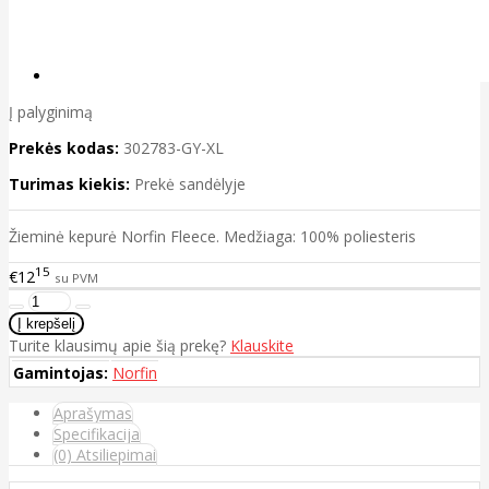
Į palyginimą
Prekės kodas:
302783-GY-XL
Turimas kiekis:
Prekė sandėlyje
Žieminė kepurė Norfin Fleece. Medžiaga: 100% poliesteris
15
€12
su PVM
Turite klausimų apie šią prekę?
Klauskite
Gamintojas:
Norfin
Aprašymas
Specifikacija
(0) Atsiliepimai