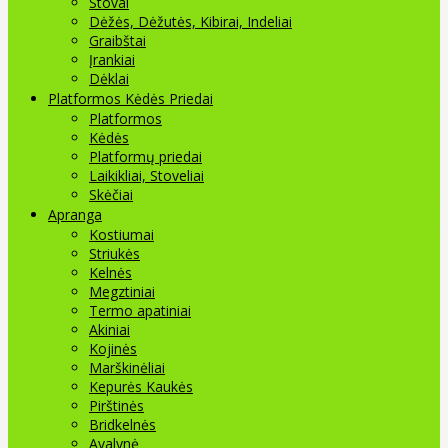
Stovai
Dėžės, Dėžutės, Kibirai, Indeliai
Graibštai
Įrankiai
Dėklai
Platformos Kėdės Priedai
Platformos
Kėdės
Platformų priedai
Laikikliai, Stoveliai
Skėčiai
Apranga
Kostiumai
Striukės
Kelnės
Megztiniai
Termo apatiniai
Akiniai
Kojinės
Marškinėliai
Kepurės Kaukės
Pirštinės
Bridkelnės
Avalynė