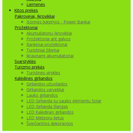
Liemenės
Kitos prekės
Pakrovėjai, Įkrovikliai
Išorinės baterijos - Power Bankai
Prožektoriai
Akumuliatorių įkrovikliai
Prožektoriai ant galvos
Rankiniai prožektoriai
Turistiniai žibintai
Įkraunami akumuliatoriai
Svarstyklės
Turizmo prekės
Turistinės viryklės
Kalėdinės girliandos
Girliandos užuolaidos
Girliandos varvekliai
Lauko girliandos
LED Girlianda su saulės elementu Solar
LED Girlianda šlangas
LED Kalėdinės girliandos
LED Meteorų lietus
Šviečiančios dekoracijos