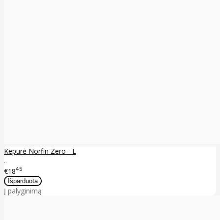
Kepurė Norfin Zero - L
..
45
€18
Į palyginimą