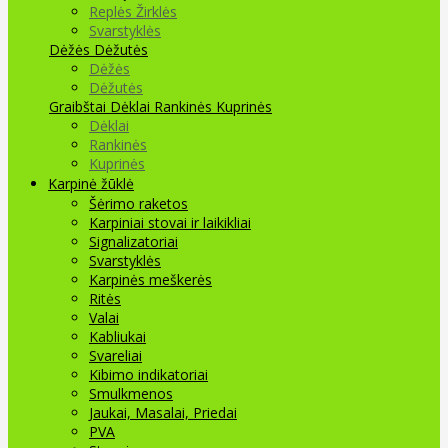
Replės Žirklės
Svarstyklės
Dėžės Dėžutės
Dėžės
Dėžutės
Graibštai
Dėklai Rankinės Kuprinės
Dėklai
Rankinės
Kuprinės
Karpinė žūklė
Šėrimo raketos
Karpiniai stovai ir laikikliai
Signalizatoriai
Svarstyklės
Karpinės meškerės
Ritės
Valai
Kabliukai
Svareliai
Kibimo indikatoriai
Smulkmenos
Jaukai, Masalai, Priedai
PVA