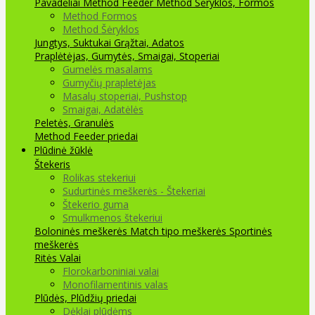
Pavadėliai Method Feeder
Method Šėryklos, Formos
Method Formos
Method Šėryklos
Jungtys, Suktukai
Grąžtai, Adatos
Praplėtėjas, Gumytės, Smaigai, Stoperiai
Gumelės masalams
Gumyčių prapletėjas
Masalų stoperiai, Pushstop
Smaigai, Adatėlės
Peletės, Granulės
Method Feeder priedai
Plūdinė žūklė
Štekeris
Rolikas stekeriui
Sudurtinės meškerės - Štekeriai
Štekerio guma
Smulkmenos štekeriui
Boloninės meškerės
Match tipo meškerės
Sportinės
meškerės
Ritės
Valai
Florokarboniniai valai
Monofilamentinis valas
Plūdės, Plūdžių priedai
Dėklai plūdėms