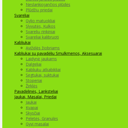
Neslankiojančios plūdės
Plūdžių priedai
Svareliai
Gylio matuokliai
Slyvutės, Kulkos
Svarelių rinkiniai
Svareliai kalibruoti
Kabliukai
Avižėlės žiobriams
Kabliukai su pavadėliu
Smulkmenos, Aksesuarai
Laidynė jaukams
Dalgeliai
Kabliukų atkabikliai
Segtukai, suktukai
Stoperiai
Žirklės
Pavadėlinės, Lanksteliai
Jaukai, Masalai, Priedai
Jaukai
Kvapai
Skysčiai
Peletės, Granulės
Gyvi masalai