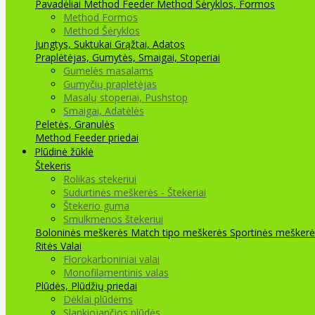
Pavadėliai Method Feeder
Method Šėryklos, Formos
Method Formos
Method Šėryklos
Jungtys, Suktukai
Grąžtai, Adatos
Praplėtėjas, Gumytės, Smaigai, Stoperiai
Gumelės masalams
Gumyčių prapletėjas
Masalų stoperiai, Pushstop
Smaigai, Adatėlės
Peletės, Granulės
Method Feeder priedai
Plūdinė žūklė
Štekeris
Rolikas stekeriui
Sudurtinės meškerės - Štekeriai
Štekerio guma
Smulkmenos štekeriui
Boloninės meškerės
Match tipo meškerės
Sportinės meškerė
Ritės
Valai
Florokarboniniai valai
Monofilamentinis valas
Plūdės, Plūdžių priedai
Dėklai plūdėms
Slankiojančios plūdės