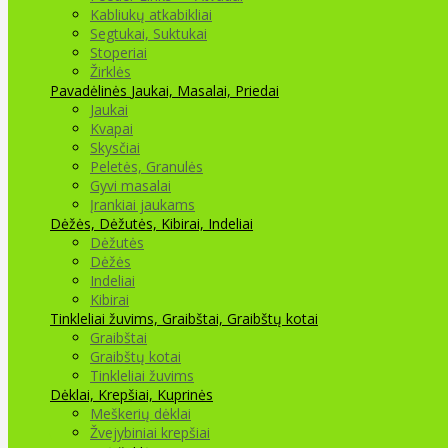
Kabliukų atkabikliai
Segtukai, Suktukai
Stoperiai
Žirklės
Pavadėlinės
Jaukai, Masalai, Priedai
Jaukai
Kvapai
Skysčiai
Peletės, Granulės
Gyvi masalai
Įrankiai jaukams
Dėžės, Dėžutės, Kibirai, Indeliai
Dėžutės
Dėžės
Indeliai
Kibirai
Tinkleliai žuvims, Graibštai, Graibštų kotai
Graibštai
Graibštų kotai
Tinkleliai žuvims
Dėklai, Krepšiai, Kuprinės
Meškerių dėklai
Žvejybiniai krepšiai