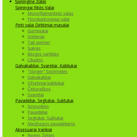
Spininginė žūklė
Spiningai
Ritės
Valai
Monofilamentinis valas
Florokarboniniai valai
Pinti valai
Dirbtiniai masalai
Guminukai
Vobleriai
Tail spinner
Sukrės
Blizgės vartiklės
Cikados
Galvakabliai, Svareliai, Kabliukai
"Stinger" Sistemėlės
Galvakabliai
Ofsetiniai kabliukai
Čeburaškos
Svareliai
Pavadėliai, Segtukai, Suktukai
Spyruoklės
Pavadėliai
Segtukai, Suktukai
Medžiagos pavadėliams
Aksesuarai Įrankiai
Replės Žirklės