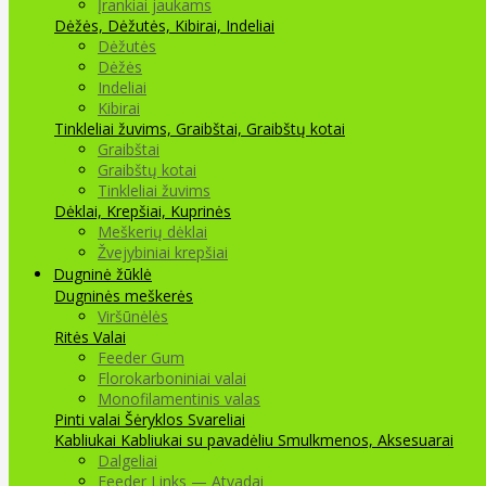
Įrankiai jaukams
Dėžės, Dėžutės, Kibirai, Indeliai
Dėžutės
Dėžės
Indeliai
Kibirai
Tinkleliai žuvims, Graibštai, Graibštų kotai
Graibštai
Graibštų kotai
Tinkleliai žuvims
Dėklai, Krepšiai, Kuprinės
Meškerių dėklai
Žvejybiniai krepšiai
Dugninė žūklė
Dugninės meškerės
Viršūnėlės
Ritės
Valai
Feeder Gum
Florokarboniniai valai
Monofilamentinis valas
Pinti valai
Šėryklos
Svareliai
Kabliukai
Kabliukai su pavadėliu
Smulkmenos, Aksesuarai
Dalgeliai
Feeder Links — Atvadai