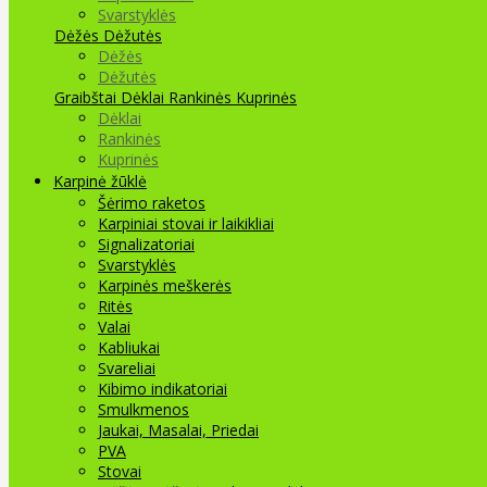
Svarstyklės
Dėžės Dėžutės
Dėžės
Dėžutės
Graibštai
Dėklai Rankinės Kuprinės
Dėklai
Rankinės
Kuprinės
Karpinė žūklė
Šėrimo raketos
Karpiniai stovai ir laikikliai
Signalizatoriai
Svarstyklės
Karpinės meškerės
Ritės
Valai
Kabliukai
Svareliai
Kibimo indikatoriai
Smulkmenos
Jaukai, Masalai, Priedai
PVA
Stovai