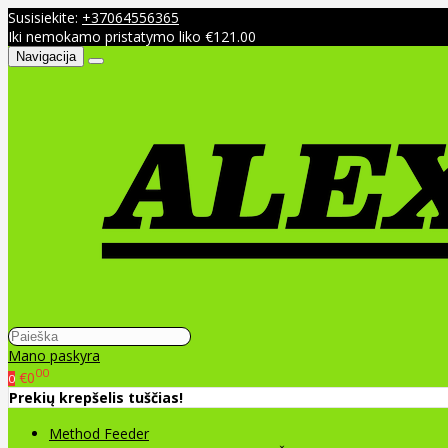
Susisiekite:
+37064556365
Iki nemokamo pristatymo liko €121.00
Navigacija
Mano paskyra
00
€0
0
Prekių krepšelis tuščias!
Method Feeder