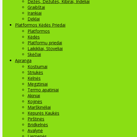
Dėžės, Dėžutės, Kibirai, Indeliai
Graibštai
Įrankiai
Dėklai
Platformos Kėdės Priedai
Platformos
Kėdės
Platformų priedai
Laikikliai, Stoveliai
Skėčiai
Apranga
Kostiumai
Striukės
Kelnės
Megztiniai
Termo apatiniai
Akiniai
Kojinės
Marškinėliai
Kepurės Kaukės
Pirštinės
Bridkelnės
Avalynė
Liemenės