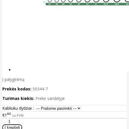
Į palyginimą
Prekės kodas:
50344-7
Turimas kiekis:
Prekė sandėlyje
Kabliuku dydziai :
80
€1
su PVM