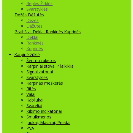
Replės Žirklės
Svarstyklės
Dėžės Dėžutės
Dėžės
Dėžutės
Graibštai
Dėklai Rankinės Kuprinės
Dėklai
Rankinės
Kuprinės
Karpinė žūklė
Šėrimo raketos
Karpiniai stovai ir laikikliai
Signalizatoriai
Svarstyklės
Karpinės meškerės
Ritės
Valai
Kabliukai
Svareliai
Kibimo indikatoriai
Smulkmenos
Jaukai, Masalai, Priedai
PVA