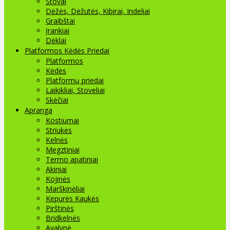
Stovai
Dėžės, Dėžutės, Kibirai, Indeliai
Graibštai
Įrankiai
Dėklai
Platformos Kėdės Priedai
Platformos
Kėdės
Platformų priedai
Laikikliai, Stoveliai
Skėčiai
Apranga
Kostiumai
Striukės
Kelnės
Megztiniai
Termo apatiniai
Akiniai
Kojinės
Marškinėliai
Kepurės Kaukės
Pirštinės
Bridkelnės
Avalynė