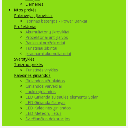
Liemenės
Kitos prekės
Pakrovėjai, Įkrovikliai
Išorinės baterijos - Power Bankai
Prožektoriai
Akumuliatorių įkrovikliai
Prožektoriai ant galvos
Rankiniai prožektoriai
Turistiniai žibintai
Įkraunami akumuliatoriai
Svarstyklės
Turizmo prekės
Turistinės viryklės
Kalėdinės girliandos
Girliandos užuolaidos
Girliandos varvekliai
Lauko girliandos
LED Girlianda su saulės elementu Solar
LED Girlianda šlangas
LED Kalėdinės girliandos
LED Meteorų lietus
Šviečiančios dekoracijos