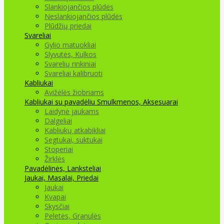
Slankiojančios plūdės
Neslankiojančios plūdės
Plūdžių priedai
Svareliai
Gylio matuokliai
Slyvutės, Kulkos
Svarelių rinkiniai
Svareliai kalibruoti
Kabliukai
Avižėlės žiobriams
Kabliukai su pavadėliu
Smulkmenos, Aksesuarai
Laidynė jaukams
Dalgeliai
Kabliukų atkabikliai
Segtukai, suktukai
Stoperiai
Žirklės
Pavadėlinės, Lanksteliai
Jaukai, Masalai, Priedai
Jaukai
Kvapai
Skysčiai
Peletės, Granulės