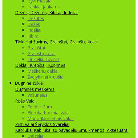
Gyvi masalai
Įrankiai jaukams
Dėžės, Dėžutės, Kibirai, Indeliai
Dėžutės
Dėžės
Indeliai
Kibirai
Tinkleliai žuvims, Graibštai, Graibštų kotai
Graibštai
Graibštų kotai
Tinkleliai žuvims
Dėklai, Krepšiai, Kuprinės
Meškerių dėklai
Žvejybiniai krepšiai
Dugninė žūklė
Dugninės meškerės
Viršūnėlės
Ritės
Valai
Feeder Gum
Florokarboniniai valai
Monofilamentinis valas
Pinti valai
Šėryklos
Svareliai
Kabliukai
Kabliukai su pavadėliu
Smulkmenos, Aksesuarai
Dalgeliai