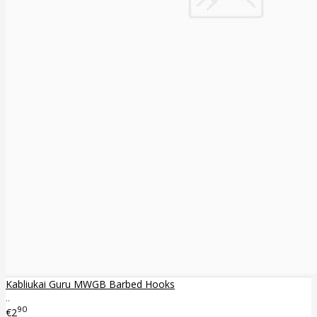
Kabliukai Guru MWGB Barbed Hooks
..
90
€2