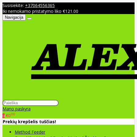
Susisiekite:
+37064556365
Iki nemokamo pristatymo liko €121.00
Navigacija
Mano paskyra
00
€0
0
Prekių krepšelis tuščias!
Method Feeder