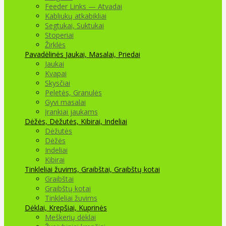
Feeder Links — Atvadai
Kabliukų atkabikliai
Segtukai, Suktukai
Stoperiai
Žirklės
Pavadėlinės
Jaukai, Masalai, Priedai
Jaukai
Kvapai
Skysčiai
Peletės, Granulės
Gyvi masalai
Įrankiai jaukams
Dėžės, Dėžutės, Kibirai, Indeliai
Dėžutės
Dėžės
Indeliai
Kibirai
Tinkleliai žuvims, Graibštai, Graibštų kotai
Graibštai
Graibštų kotai
Tinkleliai žuvims
Dėklai, Krepšiai, Kuprinės
Meškerių dėklai