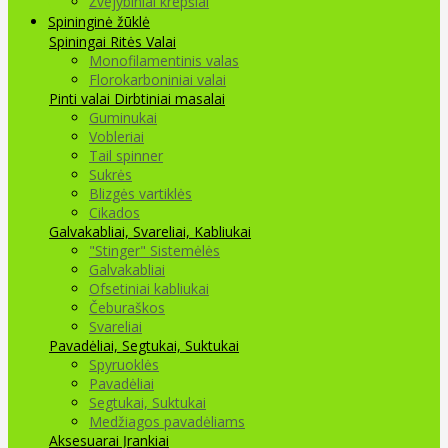
Žvejybiniai krepšiai
Spininginė žūklė
Spiningai
Ritės
Valai
Monofilamentinis valas
Florokarboniniai valai
Pinti valai
Dirbtiniai masalai
Guminukai
Vobleriai
Tail spinner
Sukrės
Blizgės vartiklės
Cikados
Galvakabliai, Svareliai, Kabliukai
"Stinger" Sistemėlės
Galvakabliai
Ofsetiniai kabliukai
Čeburaškos
Svareliai
Pavadėliai, Segtukai, Suktukai
Spyruoklės
Pavadėliai
Segtukai, Suktukai
Medžiagos pavadėliams
Aksesuarai Įrankiai