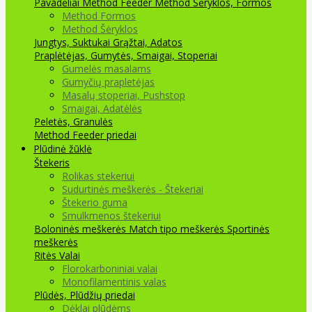
Pavadėliai Method Feeder
Method Šėryklos, Formos
Method Formos
Method Šėryklos
Jungtys, Suktukai
Grąžtai, Adatos
Praplėtėjas, Gumytės, Smaigai, Stoperiai
Gumelės masalams
Gumyčių prapletėjas
Masalų stoperiai, Pushstop
Smaigai, Adatėlės
Peletės, Granulės
Method Feeder priedai
Plūdinė žūklė
Štekeris
Rolikas stekeriui
Sudurtinės meškerės - Štekeriai
Štekerio guma
Smulkmenos štekeriui
Boloninės meškerės
Match tipo meškerės
Sportinės
meškerės
Ritės
Valai
Florokarboniniai valai
Monofilamentinis valas
Plūdės, Plūdžių priedai
Dėklai plūdėms