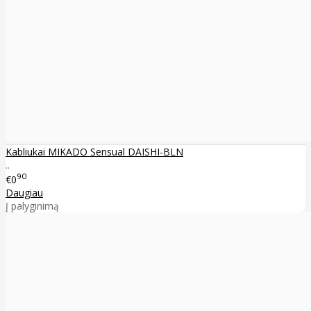
Kabliukai MIKADO Sensual DAISHI-BLN
..
90
€0
Daugiau
Į palyginimą