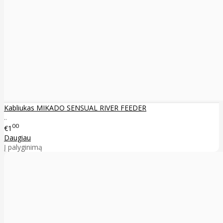
Kabliukas MIKADO SENSUAL RIVER FEEDER
..
00
€1
Daugiau
Į palyginimą