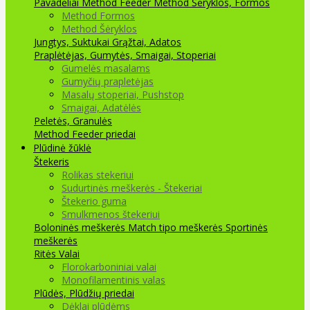
Pavadėliai Method Feeder
Method Šėryklos, Formos
Method Formos
Method Šėryklos
Jungtys, Suktukai
Grąžtai, Adatos
Praplėtėjas, Gumytės, Smaigai, Stoperiai
Gumelės masalams
Gumyčių prapletėjas
Masalų stoperiai, Pushstop
Smaigai, Adatėlės
Peletės, Granulės
Method Feeder priedai
Plūdinė žūklė
Štekeris
Rolikas stekeriui
Sudurtinės meškerės - Štekeriai
Štekerio guma
Smulkmenos štekeriui
Boloninės meškerės
Match tipo meškerės
Sportinės
meškerės
Ritės
Valai
Florokarboniniai valai
Monofilamentinis valas
Plūdės, Plūdžių priedai
Dėklai plūdėms