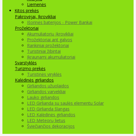
Liemenės
Kitos prekės
Pakrovėjai, Įkrovikliai
Išorinės baterijos - Power Bankai
Prožektoriai
Akumuliatorių įkrovikliai
Prožektoriai ant galvos
Rankiniai prožektoriai
Turistiniai žibintai
Įkraunami akumuliatoriai
Svarstyklės
Turizmo prekės
Turistinės viryklės
Kalėdinės girliandos
Girliandos užuolaidos
Girliandos varvekliai
Lauko girliandos
LED Girlianda su saulės elementu Solar
LED Girlianda šlangas
LED Kalėdinės girliandos
LED Meteorų lietus
Šviečiančios dekoracijos