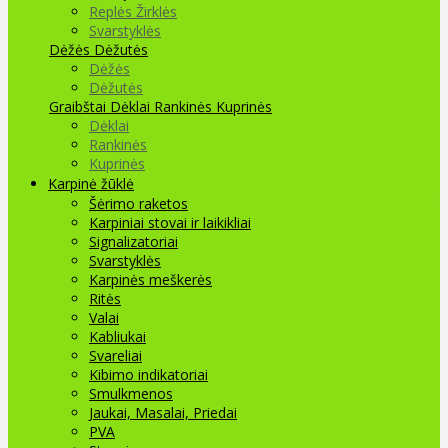
Replės Žirklės
Svarstyklės
Dėžės Dėžutės
Dėžės
Dėžutės
Graibštai
Dėklai Rankinės Kuprinės
Dėklai
Rankinės
Kuprinės
Karpinė žūklė
Šėrimo raketos
Karpiniai stovai ir laikikliai
Signalizatoriai
Svarstyklės
Karpinės meškerės
Ritės
Valai
Kabliukai
Svareliai
Kibimo indikatoriai
Smulkmenos
Jaukai, Masalai, Priedai
PVA