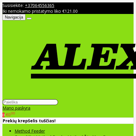
Susisiekite:
+37064556365
Iki nemokamo pristatymo liko €121.00
Navigacija
Mano paskyra
00
€0
0
Prekių krepšelis tuščias!
Method Feeder