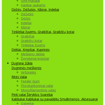
Gyvi masalai
Įrankiai jaukams
Dėžės, Dėžutės, Kibirai, Indeliai
Dėžutės
Dėžės
Indeliai
Kibirai
Tinkleliai žuvims, Graibštai, Graibštų kotai
Graibštai
Graibštų kotai
Tinkleliai žuvims
Dėklai, Krepšiai, Kuprinės
Meškerių dėklai
Žvejybiniai krepšiai
Dugninė žūklė
Dugninės meškerės
Viršūnėlės
Ritės
Valai
Feeder Gum
Florokarboniniai valai
Monofilamentinis valas
Pinti valai
Šėryklos
Svareliai
Kabliukai
Kabliukai su pavadėliu
Smulkmenos, Aksesuarai
Dalgeliai