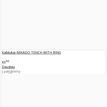
Kabliukai MIKADO TENCH WITH RING
..
90
€0
Daugiau
Į palyginimą