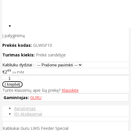
Į palyginimą
Prekės kodas:
GLWGF10
Turimas kiekis:
Prekė sandėlyje
Kabliuku dydziai :
49
€2
su PVM
Turite klausimų apie šią prekę?
Klauskite
Gamintojas:
GURU
Aprašymas
(0) Atsiliepimai
Kabliukai Guru LWG Feeder Special