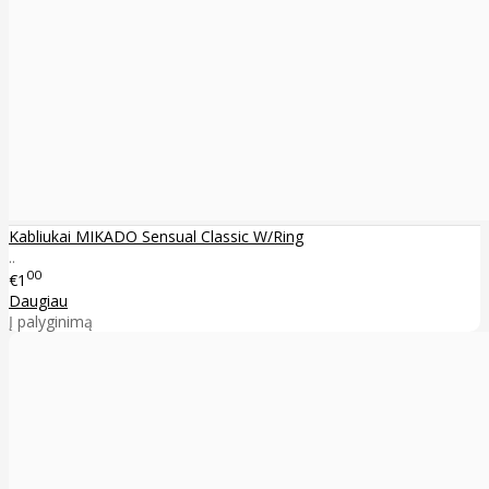
Kabliukai MIKADO Sensual Classic W/Ring
..
00
€1
Daugiau
Į palyginimą