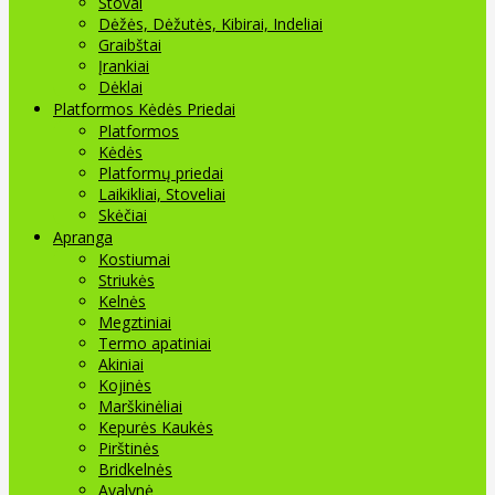
Stovai
Dėžės, Dėžutės, Kibirai, Indeliai
Graibštai
Įrankiai
Dėklai
Platformos Kėdės Priedai
Platformos
Kėdės
Platformų priedai
Laikikliai, Stoveliai
Skėčiai
Apranga
Kostiumai
Striukės
Kelnės
Megztiniai
Termo apatiniai
Akiniai
Kojinės
Marškinėliai
Kepurės Kaukės
Pirštinės
Bridkelnės
Avalynė