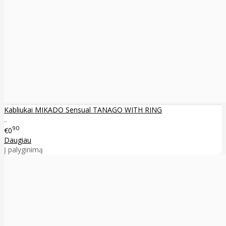
Kabliukai MIKADO Sensual TANAGO WITH RING
..
90
€0
Daugiau
Į palyginimą