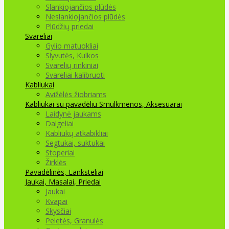
Slankiojančios plūdės
Neslankiojančios plūdės
Plūdžių priedai
Svareliai
Gylio matuokliai
Slyvutės, Kulkos
Svarelių rinkiniai
Svareliai kalibruoti
Kabliukai
Avižėlės žiobriams
Kabliukai su pavadėliu
Smulkmenos, Aksesuarai
Laidynė jaukams
Dalgeliai
Kabliukų atkabikliai
Segtukai, suktukai
Stoperiai
Žirklės
Pavadėlinės, Lanksteliai
Jaukai, Masalai, Priedai
Jaukai
Kvapai
Skysčiai
Peletės, Granulės