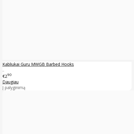
Kabliukai Guru MWGB Barbed Hooks
..
90
€2
Daugiau
Į palyginimą