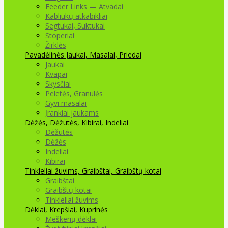
Feeder Links — Atvadai
Kabliukų atkabikliai
Segtukai, Suktukai
Stoperiai
Žirklės
Pavadėlinės
Jaukai, Masalai, Priedai
Jaukai
Kvapai
Skysčiai
Peletės, Granulės
Gyvi masalai
Įrankiai jaukams
Dėžės, Dėžutės, Kibirai, Indeliai
Dėžutės
Dėžės
Indeliai
Kibirai
Tinkleliai žuvims, Graibštai, Graibštų kotai
Graibštai
Graibštų kotai
Tinkleliai žuvims
Dėklai, Krepšiai, Kuprinės
Meškerių dėklai