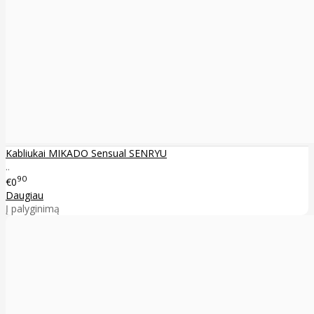
Kabliukai MIKADO Sensual SENRYU
..
90
€0
Daugiau
Į palyginimą