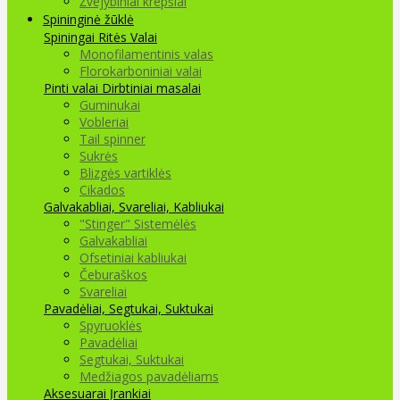
Žvejybiniai krepšiai
Spininginė žūklė
Spiningai
Ritės
Valai
Monofilamentinis valas
Florokarboniniai valai
Pinti valai
Dirbtiniai masalai
Guminukai
Vobleriai
Tail spinner
Sukrės
Blizgės vartiklės
Cikados
Galvakabliai, Svareliai, Kabliukai
"Stinger" Sistemėlės
Galvakabliai
Ofsetiniai kabliukai
Čeburaškos
Svareliai
Pavadėliai, Segtukai, Suktukai
Spyruoklės
Pavadėliai
Segtukai, Suktukai
Medžiagos pavadėliams
Aksesuarai Įrankiai