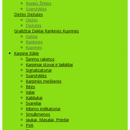
Replės Žirklės
Svarstyklės
Dėžės Dėžutės
Dėžės
Dėžutės
Graibštai
Dėklai Rankinės Kuprinės
Dėklai
Rankinės
Kuprinės
Karpinė žūklė
Šėrimo raketos
Karpiniai stovai ir laikikliai
Signalizatoriai
Svarstyklės
Karpinės meškerės
Ritės
Valai
Kabliukai
Svareliai
Kibimo indikatoriai
Smulkmenos
Jaukai, Masalai, Priedai
PVA