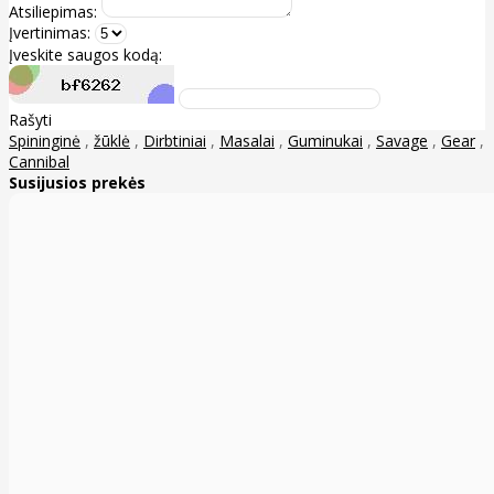
Atsiliepimas:
Įvertinimas:
Įveskite saugos kodą:
Rašyti
Spininginė
,
žūklė
,
Dirbtiniai
,
Masalai
,
Guminukai
,
Savage
,
Gear
,
Cannibal
Susijusios prekės