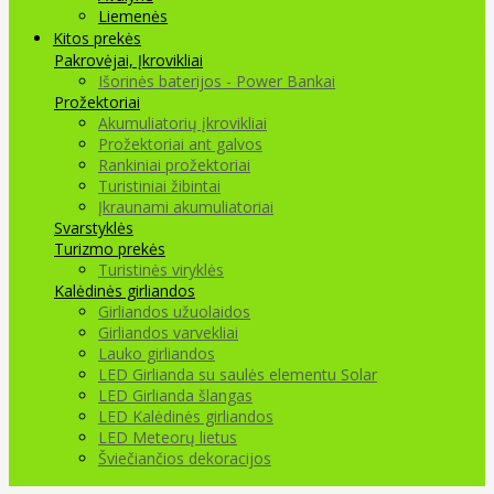
Liemenės
Kitos prekės
Pakrovėjai, Įkrovikliai
Išorinės baterijos - Power Bankai
Prožektoriai
Akumuliatorių įkrovikliai
Prožektoriai ant galvos
Rankiniai prožektoriai
Turistiniai žibintai
Įkraunami akumuliatoriai
Svarstyklės
Turizmo prekės
Turistinės viryklės
Kalėdinės girliandos
Girliandos užuolaidos
Girliandos varvekliai
Lauko girliandos
LED Girlianda su saulės elementu Solar
LED Girlianda šlangas
LED Kalėdinės girliandos
LED Meteorų lietus
Šviečiančios dekoracijos