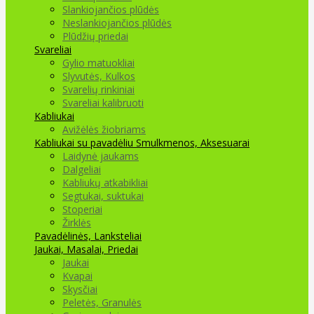
Slankiojančios plūdės
Neslankiojančios plūdės
Plūdžių priedai
Svareliai
Gylio matuokliai
Slyvutės, Kulkos
Svarelių rinkiniai
Svareliai kalibruoti
Kabliukai
Avižėlės žiobriams
Kabliukai su pavadėliu
Smulkmenos, Aksesuarai
Laidynė jaukams
Dalgeliai
Kabliukų atkabikliai
Segtukai, suktukai
Stoperiai
Žirklės
Pavadėlinės, Lanksteliai
Jaukai, Masalai, Priedai
Jaukai
Kvapai
Skysčiai
Peletės, Granulės