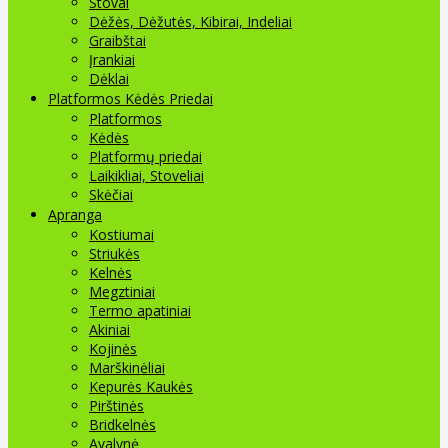
Stovai
Dėžės, Dėžutės, Kibirai, Indeliai
Graibštai
Įrankiai
Dėklai
Platformos Kėdės Priedai
Platformos
Kėdės
Platformų priedai
Laikikliai, Stoveliai
Skėčiai
Apranga
Kostiumai
Striukės
Kelnės
Megztiniai
Termo apatiniai
Akiniai
Kojinės
Marškinėliai
Kepurės Kaukės
Pirštinės
Bridkelnės
Avalynė