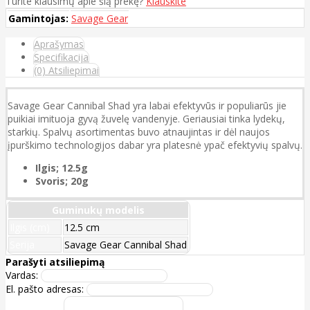
Turite klausimų apie šią prekę?
Klauskite
Gamintojas:
Savage Gear
Aprašymas
Specifikacija
(0) Atsiliepimai
Savage Gear Cannibal Shad yra labai efektyvūs ir populiarūs jie
puikiai imituoja gyvą žuvelę vandenyje. Geriausiai tinka lydekų,
starkių. Spalvų asortimentas buvo atnaujintas ir dėl naujos
įpurškimo technologijos dabar yra platesnė ypač efektyvių spalvų.
Ilgis; 12.5g
Svoris; 20g
Guminukų modelis
Ilgis (cm)
12.5 cm
Serija
Savage Gear Cannibal Shad
Parašyti atsiliepimą
Vardas:
El. pašto adresas: