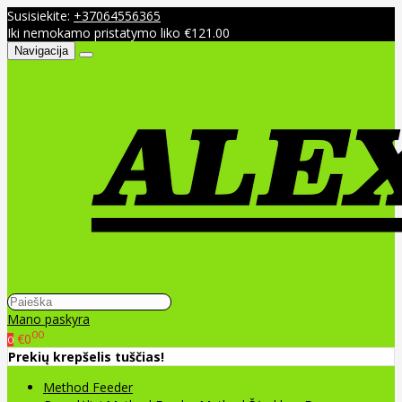
Susisiekite:
+37064556365
Iki nemokamo pristatymo liko €121.00
Navigacija
Mano paskyra
00
€0
0
Prekių krepšelis tuščias!
Method Feeder