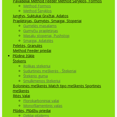
Pavadėliai Method Feeder
Method Šėryklos, Formos
Method Formos
Method Šėryklos
Jungtys, Suktukai
Grąžtai, Adatos
Praplėtėjas, Gumytės, Smaigai, Stoperiai
Gumelės masalams
Gumyčių prapletėjas
Masalų stoperiai, Pushstop
Smaigai, Adatėlės
Peletės, Granulės
Method Feeder priedai
Plūdinė žūklė
Štekeris
Rolikas stekeriui
Sudurtinės meškerės - Štekeriai
Štekerio guma
Smulkmenos štekeriui
Boloninės meškerės
Match tipo meškerės
Sportinės
meškerės
Ritės
Valai
Florokarboniniai valai
Monofilamentinis valas
Plūdės, Plūdžių priedai
Dėklai plūdėms