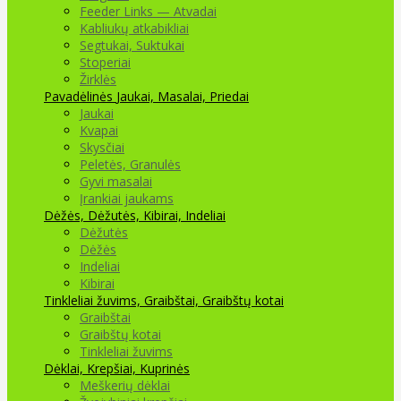
Feeder Links — Atvadai
Kabliukų atkabikliai
Segtukai, Suktukai
Stoperiai
Žirklės
Pavadėlinės
Jaukai, Masalai, Priedai
Jaukai
Kvapai
Skysčiai
Peletės, Granulės
Gyvi masalai
Įrankiai jaukams
Dėžės, Dėžutės, Kibirai, Indeliai
Dėžutės
Dėžės
Indeliai
Kibirai
Tinkleliai žuvims, Graibštai, Graibštų kotai
Graibštai
Graibštų kotai
Tinkleliai žuvims
Dėklai, Krepšiai, Kuprinės
Meškerių dėklai