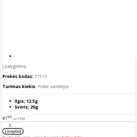
Į palyginimą
Prekės kodas:
77113
Turimas kiekis:
Prekė sandėlyje
Ilgis; 12.5g
Svoris; 20g
60
€1
su PVM