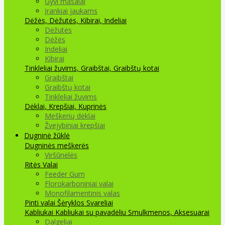
Gyvi masalai
Įrankiai jaukams
Dėžės, Dėžutės, Kibirai, Indeliai
Dėžutės
Dėžės
Indeliai
Kibirai
Tinkleliai žuvims, Graibštai, Graibštų kotai
Graibštai
Graibštų kotai
Tinkleliai žuvims
Dėklai, Krepšiai, Kuprinės
Meškerių dėklai
Žvejybiniai krepšiai
Dugninė žūklė
Dugninės meškerės
Viršūnėlės
Ritės
Valai
Feeder Gum
Florokarboniniai valai
Monofilamentinis valas
Pinti valai
Šėryklos
Svareliai
Kabliukai
Kabliukai su pavadėliu
Smulkmenos, Aksesuarai
Dalgeliai