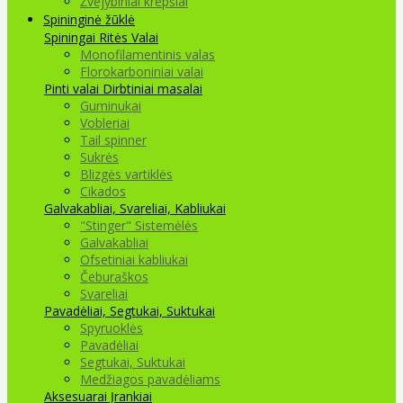
Žvejybiniai krepšiai
Spininginė žūklė
Spiningai
Ritės
Valai
Monofilamentinis valas
Florokarboniniai valai
Pinti valai
Dirbtiniai masalai
Guminukai
Vobleriai
Tail spinner
Sukrės
Blizgės vartiklės
Cikados
Galvakabliai, Svareliai, Kabliukai
"Stinger" Sistemėlės
Galvakabliai
Ofsetiniai kabliukai
Čeburaškos
Svareliai
Pavadėliai, Segtukai, Suktukai
Spyruoklės
Pavadėliai
Segtukai, Suktukai
Medžiagos pavadėliams
Aksesuarai Įrankiai