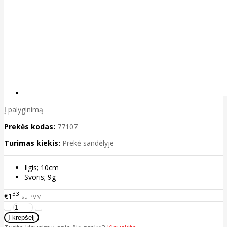
Į palyginimą
Prekės kodas:
77107
Turimas kiekis:
Prekė sandėlyje
Ilgis; 10cm
Svoris; 9g
33
€1
su PVM