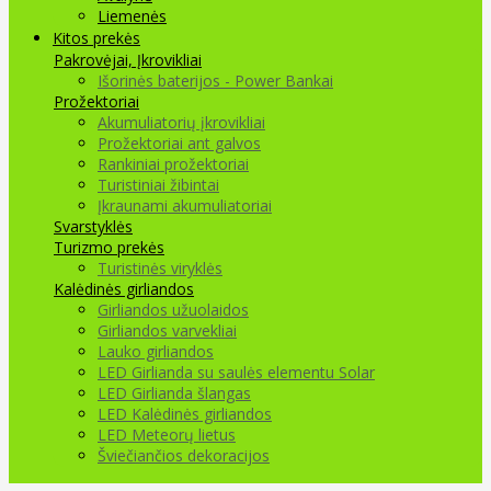
Liemenės
Kitos prekės
Pakrovėjai, Įkrovikliai
Išorinės baterijos - Power Bankai
Prožektoriai
Akumuliatorių įkrovikliai
Prožektoriai ant galvos
Rankiniai prožektoriai
Turistiniai žibintai
Įkraunami akumuliatoriai
Svarstyklės
Turizmo prekės
Turistinės viryklės
Kalėdinės girliandos
Girliandos užuolaidos
Girliandos varvekliai
Lauko girliandos
LED Girlianda su saulės elementu Solar
LED Girlianda šlangas
LED Kalėdinės girliandos
LED Meteorų lietus
Šviečiančios dekoracijos