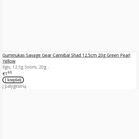
Guminukas Savage Gear Cannibal Shad 12.5cm 20g Green Pearl
Yellow
Ilgis; 12.5g Svoris; 20g ..
60
€1
Į palyginimą