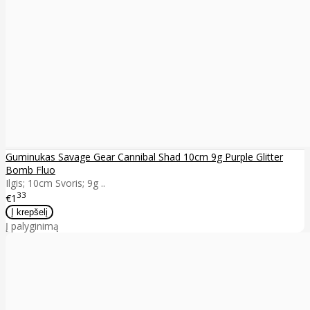
Guminukas Savage Gear Cannibal Shad 10cm 9g Purple Glitter
Bomb Fluo
Ilgis; 10cm Svoris; 9g ..
33
€1
Į palyginimą