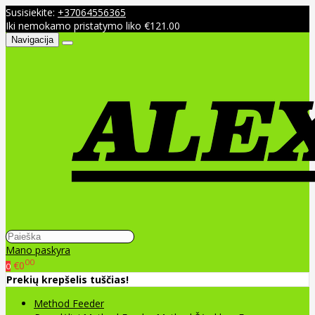
Susisiekite:
+37064556365
Iki nemokamo pristatymo liko €121.00
Navigacija
Mano paskyra
00
€0
0
Prekių krepšelis tuščias!
Method Feeder