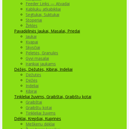
Feeder Links — Atvadai
Kabliukų atkabikliai
Segtukai, Suktukai
Stoperiai
Žirklės
Pavadėlinės
Jaukai, Masalai, Priedai
Jaukai
Kvapai
Skysčiai
Peletės, Granulės
Gyvi masalai
Įrankiai jaukams
Dėžės, Dėžutės, Kibirai, Indeliai
Dėžutės
Dėžės
Indeliai
Kibirai
Tinkleliai žuvims, Graibštai, Graibštų kotai
Graibštai
Graibštų kotai
Tinkleliai žuvims
Dėklai, Krepšiai, Kuprinės
Meškerių dėklai