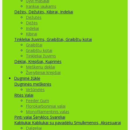
Gyvi masalai
Įrankiai jaukams
Dėžės, Dėžutės, Kibirai, Indeliai
Dėžutės
Dėžės
Indeliai
Kibirai
Tinkleliai žuvims, Graibštai, Graibštų kotai
Graibštai
Graibštų kotai
Tinkleliai žuvims
Dėklai, Krepšiai, Kuprinės
Meškerių dėklai
Žvejybiniai krepšiai
Dugninė žūklė
Dugninės meškerės
Viršūnėlės
Ritės
Valai
Feeder Gum
Florokarboniniai valai
Monofilamentinis valas
Pinti valai
Šėryklos
Svareliai
Kabliukai
Kabliukai su pavadėliu
Smulkmenos, Aksesuarai
Dalgeliai