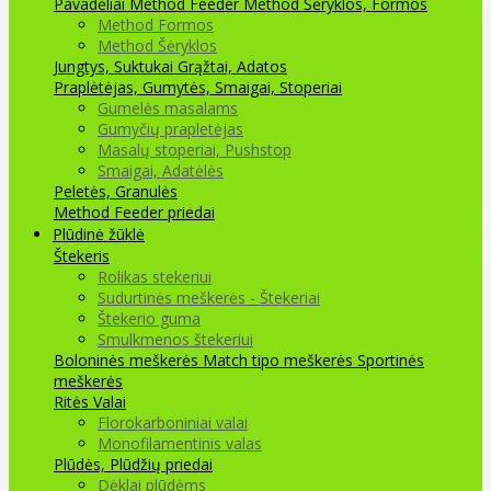
Pavadėliai Method Feeder
Method Šėryklos, Formos
Method Formos
Method Šėryklos
Jungtys, Suktukai
Grąžtai, Adatos
Praplėtėjas, Gumytės, Smaigai, Stoperiai
Gumelės masalams
Gumyčių prapletėjas
Masalų stoperiai, Pushstop
Smaigai, Adatėlės
Peletės, Granulės
Method Feeder priedai
Plūdinė žūklė
Štekeris
Rolikas stekeriui
Sudurtinės meškerės - Štekeriai
Štekerio guma
Smulkmenos štekeriui
Boloninės meškerės
Match tipo meškerės
Sportinės
meškerės
Ritės
Valai
Florokarboniniai valai
Monofilamentinis valas
Plūdės, Plūdžių priedai
Dėklai plūdėms