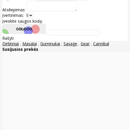
Atsiliepimas:
Įvertinimas:
Įveskite saugos kodą:
Rašyti
Dirbtiniai
,
Masalai
,
Guminukai
,
Savage
,
Gear
,
Cannibal
Susijusios prekės