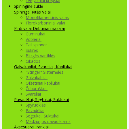
Žvejybiniai krepšiai
Spininginė žūklė
Spiningai
Ritės
Valai
Monofilamentinis valas
Florokarboniniai valai
Pinti valai
Dirbtiniai masalai
Guminukai
Vobleriai
Tail spinner
Sukrės
Blizgės vartiklės
Cikados
Galvakabliai, Svareliai, Kabliukai
"Stinger" Sistemėlės
Galvakabliai
Ofsetiniai kabliukai
Čeburaškos
Svareliai
Pavadėliai, Segtukai, Suktukai
Spyruoklės
Pavadėliai
Segtukai, Suktukai
Medžiagos pavadėliams
Aksesuarai Įrankiai