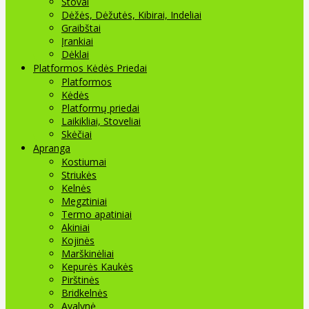
Stovai
Dėžės, Dėžutės, Kibirai, Indeliai
Graibštai
Įrankiai
Dėklai
Platformos Kėdės Priedai
Platformos
Kėdės
Platformų priedai
Laikikliai, Stoveliai
Skėčiai
Apranga
Kostiumai
Striukės
Kelnės
Megztiniai
Termo apatiniai
Akiniai
Kojinės
Marškinėliai
Kepurės Kaukės
Pirštinės
Bridkelnės
Avalynė