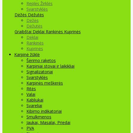
Replės Žirklės
Svarstyklės
Dėžės Dėžutės
Dėžės
Dėžutės
Graibštai
Dėklai Rankinės Kuprinės
Dėklai
Rankinės
Kuprinės
Karpinė žūklė
Šėrimo raketos
Karpiniai stovai ir laikikliai
Signalizatoriai
Svarstyklės
Karpinės meškerės
Ritės
Valai
Kabliukai
Svareliai
Kibimo indikatoriai
Smulkmenos
Jaukai, Masalai, Priedai
PVA