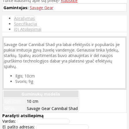
Turite klausimų apie šią prekę?
Klauskite
Gamintojas:
Savage Gear
Aprašymas
Specifikacija
(0) Atsiliepimai
Savage Gear Cannibal Shad yra labai efektyvūs ir populiarūs jie
puikiai imituoja gyvą žuvelę vandenyje. Geriausiai tinka lydekų,
starkių. Spalvų asortimentas buvo atnaujintas ir dėl naujos
įpurškimo technologijos dabar yra platesnė ypač efektyvių
spalvų.
Ilgis; 10cm
Svoris; 9g
Guminukų modelis
Ilgis (cm)
10 cm
Serija
Savage Gear Cannibal Shad
Parašyti atsiliepimą
Vardas:
El. pašto adresas: