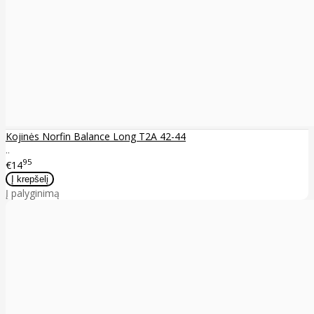
Kojinės Norfin Balance Long T2A 42-44
..
95
€14
Į palyginimą