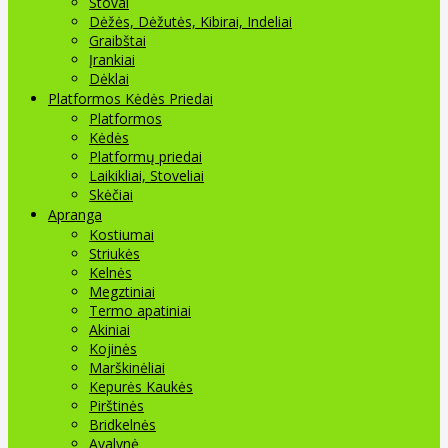
Stovai
Dėžės, Dėžutės, Kibirai, Indeliai
Graibštai
Įrankiai
Dėklai
Platformos Kėdės Priedai
Platformos
Kėdės
Platformų priedai
Laikikliai, Stoveliai
Skėčiai
Apranga
Kostiumai
Striukės
Kelnės
Megztiniai
Termo apatiniai
Akiniai
Kojinės
Marškinėliai
Kepurės Kaukės
Pirštinės
Bridkelnės
Avalynė