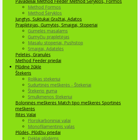
Pavadėliai Method Feeder
Method Šėryklos, Formos
Method Formos
Method Šėryklos
Jungtys, Suktukai
Grąžtai, Adatos
Praplėtėjas, Gumytės, Smaigai, Stoperiai
Gumelės masalams
Gumyčių prapletėjas
Masalų stoperiai, Pushstop
Smaigai, Adatėlės
Peletės, Granulės
Method Feeder priedai
Plūdinė žūklė
Štekeris
Rolikas stekeriui
Sudurtinės meškerės - Štekeriai
Štekerio guma
Smulkmenos štekeriui
Boloninės meškerės
Match tipo meškerės
Sportinės
meškerės
Ritės
Valai
Florokarboniniai valai
Monofilamentinis valas
Plūdės, Plūdžių priedai
Dėklai plūdėms