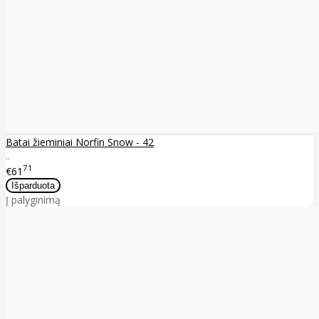
Batai žieminiai Norfin Snow - 42
..
71
€61
Į palyginimą