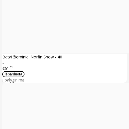
Batai žieminiai Norfin Snow - 40
..
71
€61
Į palyginimą