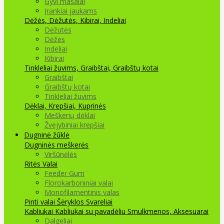
Gyvi masalai
Įrankiai jaukams
Dėžės, Dėžutės, Kibirai, Indeliai
Dėžutės
Dėžės
Indeliai
Kibirai
Tinkleliai žuvims, Graibštai, Graibštų kotai
Graibštai
Graibštų kotai
Tinkleliai žuvims
Dėklai, Krepšiai, Kuprinės
Meškerių dėklai
Žvejybiniai krepšiai
Dugninė žūklė
Dugninės meškerės
Viršūnėlės
Ritės
Valai
Feeder Gum
Florokarboniniai valai
Monofilamentinis valas
Pinti valai
Šėryklos
Svareliai
Kabliukai
Kabliukai su pavadėliu
Smulkmenos, Aksesuarai
Dalgeliai