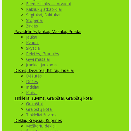
Feeder Links — Atvadai
Kabliukų atkabikliai
Segtukai, Suktukai
Stoperiai
Žirklės
Pavadėlinės
Jaukai, Masalai, Priedai
Jaukai
Kvapai
Skysčiai
Peletės, Granulės
Gyvi masalai
Įrankiai jaukams
Dėžės, Dėžutės, Kibirai, Indeliai
Dėžutės
Dėžės
Indeliai
Kibirai
Tinkleliai žuvims, Graibštai, Graibštų kotai
Graibštai
Graibštų kotai
Tinkleliai žuvims
Dėklai, Krepšiai, Kuprinės
Meškerių dėklai