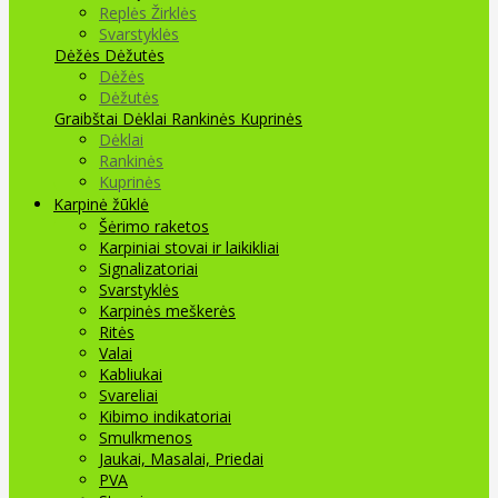
Replės Žirklės
Svarstyklės
Dėžės Dėžutės
Dėžės
Dėžutės
Graibštai
Dėklai Rankinės Kuprinės
Dėklai
Rankinės
Kuprinės
Karpinė žūklė
Šėrimo raketos
Karpiniai stovai ir laikikliai
Signalizatoriai
Svarstyklės
Karpinės meškerės
Ritės
Valai
Kabliukai
Svareliai
Kibimo indikatoriai
Smulkmenos
Jaukai, Masalai, Priedai
PVA