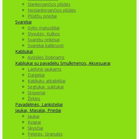
Slankiojančios plūdės
Neslankiojančios plūdės
Plūdžių priedai
Svareliai
Gylio matuokliai
Slyvutės, Kulkos
Svarelių rinkiniai
Svareliai kalibruoti
Kabliukai
Avižėlės žiobriams
Kabliukai su pavadėliu
Smulkmenos, Aksesuarai
Laidynė jaukams
Dalgeliai
Kabliukų atkabikliai
Segtukai, suktukai
Stoperiai
Žirklės
Pavadėlinės, Lanksteliai
Jaukai, Masalai, Priedai
Jaukai
Kvapai
Skysčiai
Peletės, Granulės