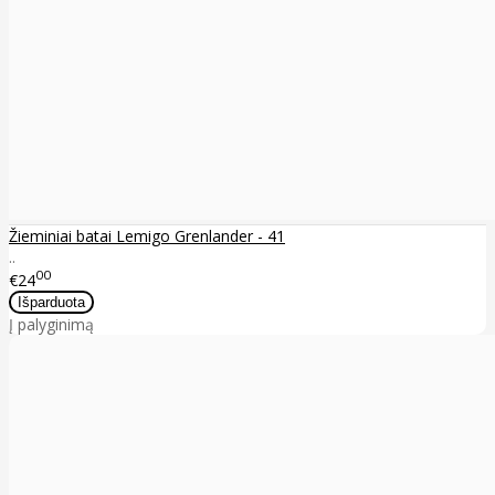
Žieminiai batai Lemigo Grenlander - 41
..
00
€24
Į palyginimą