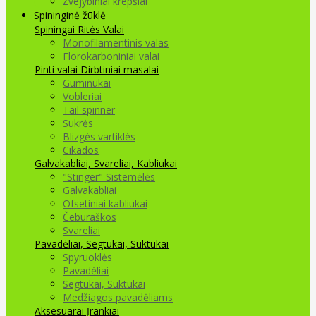
Žvejybiniai krepšiai
Spininginė žūklė
Spiningai
Ritės
Valai
Monofilamentinis valas
Florokarboniniai valai
Pinti valai
Dirbtiniai masalai
Guminukai
Vobleriai
Tail spinner
Sukrės
Blizgės vartiklės
Cikados
Galvakabliai, Svareliai, Kabliukai
"Stinger" Sistemėlės
Galvakabliai
Ofsetiniai kabliukai
Čeburaškos
Svareliai
Pavadėliai, Segtukai, Suktukai
Spyruoklės
Pavadėliai
Segtukai, Suktukai
Medžiagos pavadėliams
Aksesuarai Įrankiai