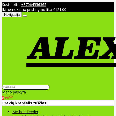
Susisiekite:
+37064556365
Iki nemokamo pristatymo liko €121.00
Navigacija
Mano paskyra
00
€0
0
Prekių krepšelis tuščias!
Method Feeder