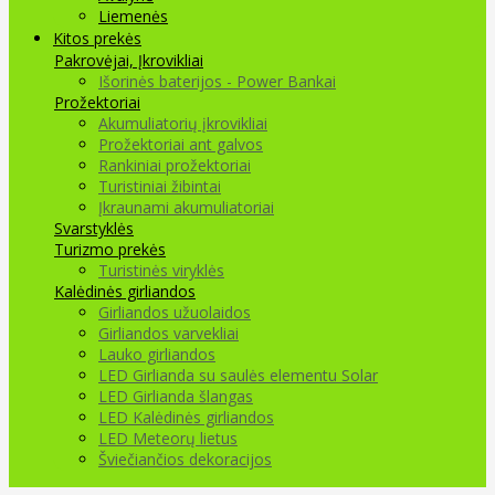
Liemenės
Kitos prekės
Pakrovėjai, Įkrovikliai
Išorinės baterijos - Power Bankai
Prožektoriai
Akumuliatorių įkrovikliai
Prožektoriai ant galvos
Rankiniai prožektoriai
Turistiniai žibintai
Įkraunami akumuliatoriai
Svarstyklės
Turizmo prekės
Turistinės viryklės
Kalėdinės girliandos
Girliandos užuolaidos
Girliandos varvekliai
Lauko girliandos
LED Girlianda su saulės elementu Solar
LED Girlianda šlangas
LED Kalėdinės girliandos
LED Meteorų lietus
Šviečiančios dekoracijos