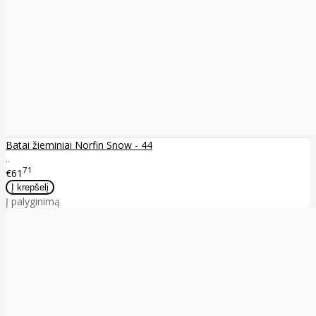
Batai žieminiai Norfin Snow - 44
..
71
€61
Į palyginimą