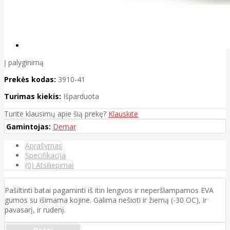
Į palyginimą
Prekės kodas:
3910-41
Turimas kiekis:
Išparduota
Turite klausimų apie šią prekę?
Klauskite
Gamintojas:
Demar
Aprašymas
Specifikacija
(0) Atsiliepimai
Pašiltinti batai pagaminti iš itin lengvos ir neperšlampamos EVA
gumos su išimama kojine. Galima nešioti ir žiemą (-30 ОC), ir
pavasarį, ir rudenį.