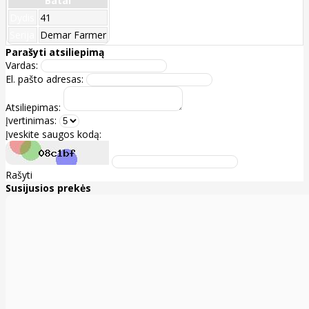
Batai
Dydis
41
Serija
Demar Farmer
Parašyti atsiliepimą
Vardas:
El. pašto adresas:
Atsiliepimas:
Įvertinimas:
Įveskite saugos kodą:
Rašyti
Susijusios prekės