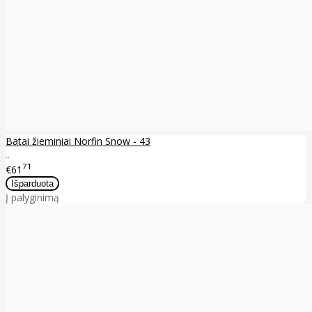
Batai žieminiai Norfin Snow - 43
..
71
€61
Į palyginimą