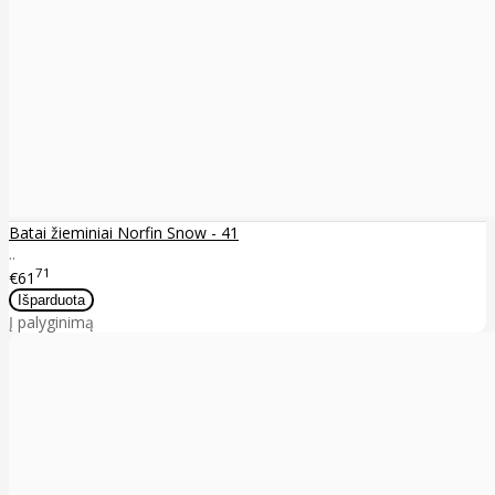
Batai žieminiai Norfin Snow - 41
..
71
€61
Į palyginimą