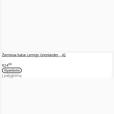
Žieminiai batai Lemigo Grenlander - 42
..
00
€24
Į palyginimą