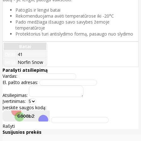
Patogūs ir lengvi batai
Rekomenduojama avėti temperatūrose iki -20°C
Pado medžiaga išsaugo savo savybes žemoje
temperatūroje
Protektorius turi antislydimo formą, pasaugo nuo slydimo
Batai
Dydis
41
Serija
Norfin Snow
Parašyti atsiliepimą
Vardas:
El. pašto adresas:
Atsiliepimas:
Įvertinimas:
Įveskite saugos kodą:
Rašyti
Susijusios prekės