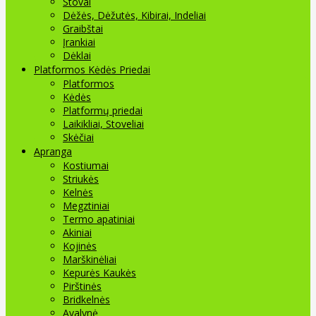
Stovai
Dėžės, Dėžutės, Kibirai, Indeliai
Graibštai
Įrankiai
Dėklai
Platformos Kėdės Priedai
Platformos
Kėdės
Platformų priedai
Laikikliai, Stoveliai
Skėčiai
Apranga
Kostiumai
Striukės
Kelnės
Megztiniai
Termo apatiniai
Akiniai
Kojinės
Marškinėliai
Kepurės Kaukės
Pirštinės
Bridkelnės
Avalynė