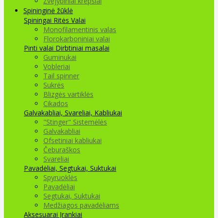
Žvejybiniai krepšiai
Spininginė žūklė
Spiningai
Ritės
Valai
Monofilamentinis valas
Florokarboniniai valai
Pinti valai
Dirbtiniai masalai
Guminukai
Vobleriai
Tail spinner
Sukrės
Blizgės vartiklės
Cikados
Galvakabliai, Svareliai, Kabliukai
"Stinger" Sistemėlės
Galvakabliai
Ofsetiniai kabliukai
Čeburaškos
Svareliai
Pavadėliai, Segtukai, Suktukai
Spyruoklės
Pavadėliai
Segtukai, Suktukai
Medžiagos pavadėliams
Aksesuarai Įrankiai