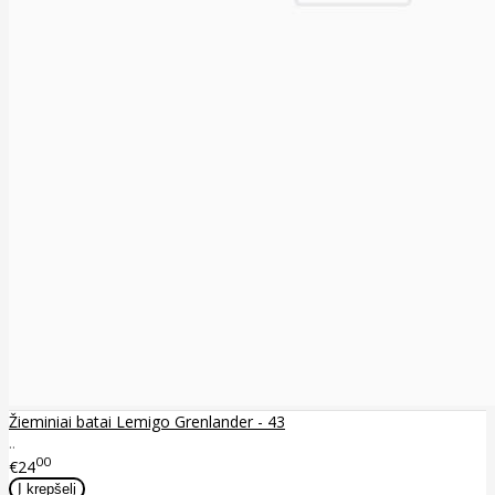
Žieminiai batai Lemigo Grenlander - 43
..
00
€24