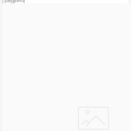
Į palyginimą