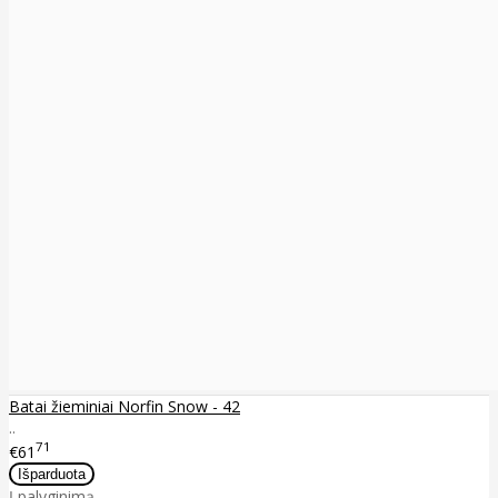
Batai žieminiai Norfin Snow - 42
..
71
€61
Į palyginimą