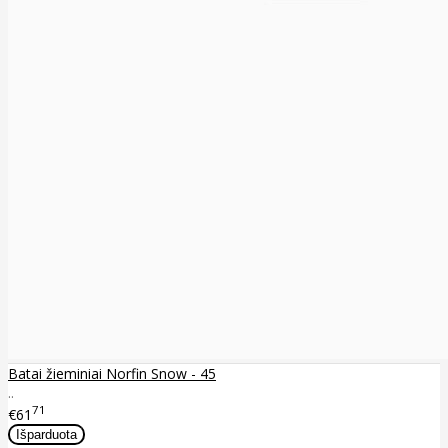
Batai žieminiai Norfin Snow - 45
..
71
€61