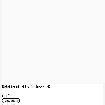
Batai žieminiai Norfin Snow - 43
..
71
€61