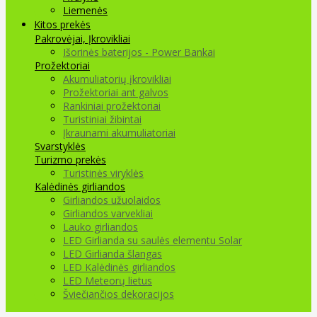
Liemenės
Kitos prekės
Pakrovėjai, Įkrovikliai
Išorinės baterijos - Power Bankai
Prožektoriai
Akumuliatorių įkrovikliai
Prožektoriai ant galvos
Rankiniai prožektoriai
Turistiniai žibintai
Įkraunami akumuliatoriai
Svarstyklės
Turizmo prekės
Turistinės viryklės
Kalėdinės girliandos
Girliandos užuolaidos
Girliandos varvekliai
Lauko girliandos
LED Girlianda su saulės elementu Solar
LED Girlianda šlangas
LED Kalėdinės girliandos
LED Meteorų lietus
Šviečiančios dekoracijos