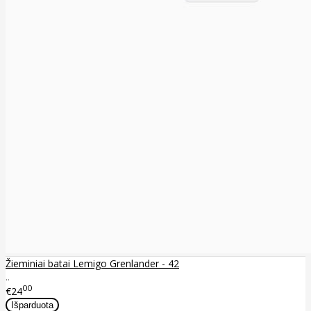
Žieminiai batai Lemigo Grenlander - 42
..
00
€24