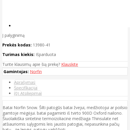
Į palyginimą
Prekės kodas:
13980-41
Turimas kiekis:
Išparduota
Turite klausimų apie šią prekę?
Klauskite
Gamintojas:
Norfin
Aprašymas
Specifikacija
(0) Atsiliepimai
Batai Norfin Snow. Šilti patogūs batai žvejui, medžiotojui ar poilsio
gamtoje mėgėjui. batai pagaminti iš tvirto 900D Oxford nailono.
Šiuolaikiška sintetinė termoizoliacinė medžiaga Thinsulate net
atšiauriomis sąlygomis leis jaustis patogiai, nepasunkina pačių
batų - jie lengvi, patogu vaikščioti.