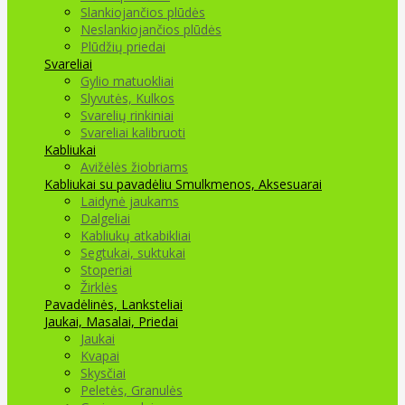
Slankiojančios plūdės
Neslankiojančios plūdės
Plūdžių priedai
Svareliai
Gylio matuokliai
Slyvutės, Kulkos
Svarelių rinkiniai
Svareliai kalibruoti
Kabliukai
Avižėlės žiobriams
Kabliukai su pavadėliu
Smulkmenos, Aksesuarai
Laidynė jaukams
Dalgeliai
Kabliukų atkabikliai
Segtukai, suktukai
Stoperiai
Žirklės
Pavadėlinės, Lanksteliai
Jaukai, Masalai, Priedai
Jaukai
Kvapai
Skysčiai
Peletės, Granulės