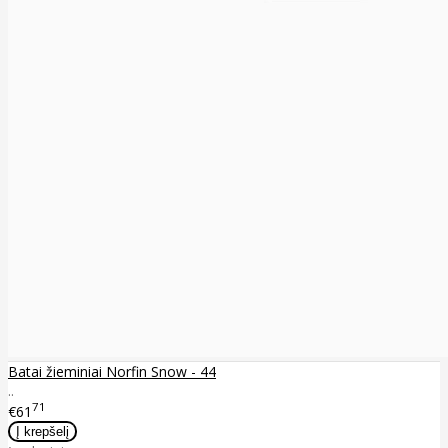
Batai žieminiai Norfin Snow - 44
..
71
€61