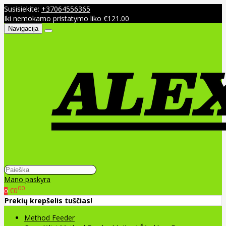
Susisiekite:
+37064556365
Iki nemokamo pristatymo liko €121.00
Navigacija
Mano paskyra
00
€0
0
Prekių krepšelis tuščias!
Method Feeder