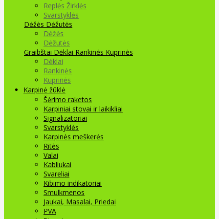
Replės Žirklės
Svarstyklės
Dėžės Dėžutės
Dėžės
Dėžutės
Graibštai
Dėklai Rankinės Kuprinės
Dėklai
Rankinės
Kuprinės
Karpinė žūklė
Šėrimo raketos
Karpiniai stovai ir laikikliai
Signalizatoriai
Svarstyklės
Karpinės meškerės
Ritės
Valai
Kabliukai
Svareliai
Kibimo indikatoriai
Smulkmenos
Jaukai, Masalai, Priedai
PVA