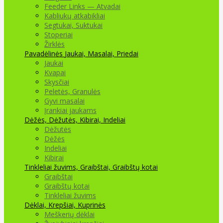
Feeder Links — Atvadai
Kabliukų atkabikliai
Segtukai, Suktukai
Stoperiai
Žirklės
Pavadėlinės
Jaukai, Masalai, Priedai
Jaukai
Kvapai
Skysčiai
Peletės, Granulės
Gyvi masalai
Įrankiai jaukams
Dėžės, Dėžutės, Kibirai, Indeliai
Dėžutės
Dėžės
Indeliai
Kibirai
Tinkleliai žuvims, Graibštai, Graibštų kotai
Graibštai
Graibštų kotai
Tinkleliai žuvims
Dėklai, Krepšiai, Kuprinės
Meškerių dėklai