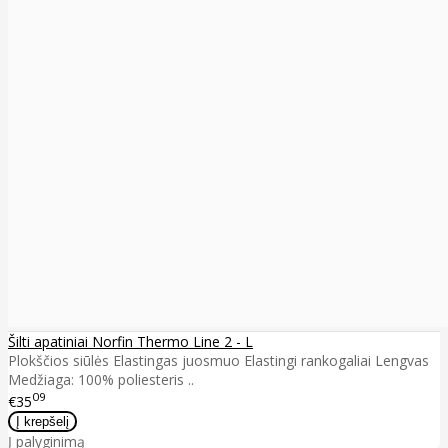
Šilti apatiniai Norfin Thermo Line 2 - L
Plokščios siūlės Elastingas juosmuo Elastingi rankogaliai Lengvas
Medžiaga: 100% poliesteris ..
09
€35
Į palyginimą