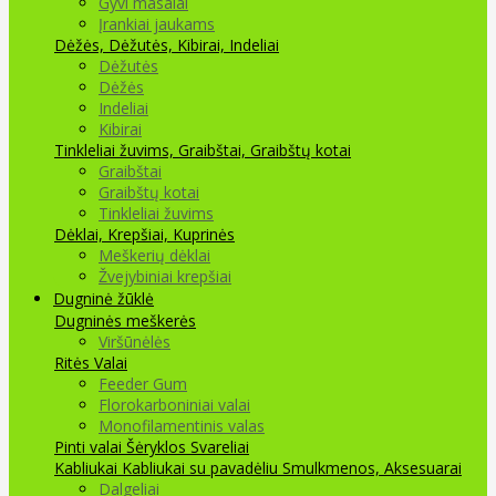
Gyvi masalai
Įrankiai jaukams
Dėžės, Dėžutės, Kibirai, Indeliai
Dėžutės
Dėžės
Indeliai
Kibirai
Tinkleliai žuvims, Graibštai, Graibštų kotai
Graibštai
Graibštų kotai
Tinkleliai žuvims
Dėklai, Krepšiai, Kuprinės
Meškerių dėklai
Žvejybiniai krepšiai
Dugninė žūklė
Dugninės meškerės
Viršūnėlės
Ritės
Valai
Feeder Gum
Florokarboniniai valai
Monofilamentinis valas
Pinti valai
Šėryklos
Svareliai
Kabliukai
Kabliukai su pavadėliu
Smulkmenos, Aksesuarai
Dalgeliai