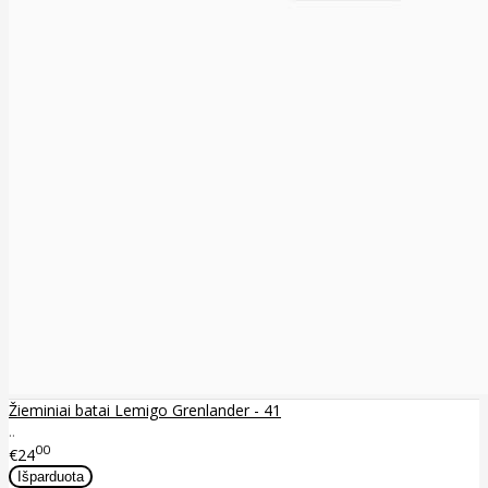
Žieminiai batai Lemigo Grenlander - 41
..
00
€24