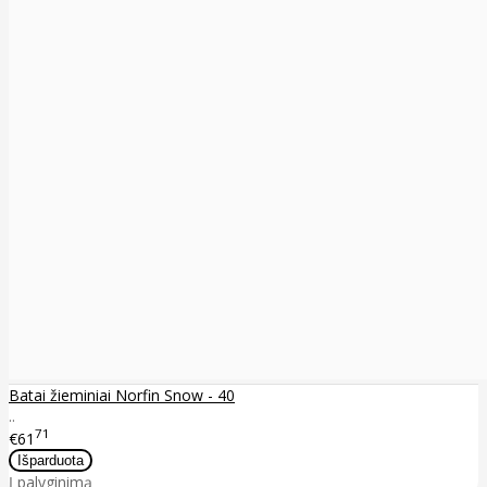
Batai žieminiai Norfin Snow - 40
..
71
€61
Į palyginimą