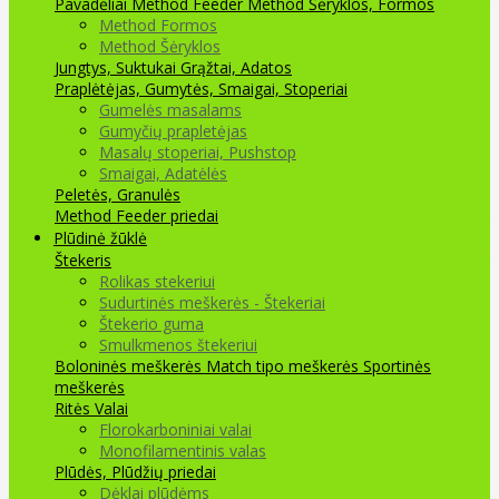
Pavadėliai Method Feeder
Method Šėryklos, Formos
Method Formos
Method Šėryklos
Jungtys, Suktukai
Grąžtai, Adatos
Praplėtėjas, Gumytės, Smaigai, Stoperiai
Gumelės masalams
Gumyčių prapletėjas
Masalų stoperiai, Pushstop
Smaigai, Adatėlės
Peletės, Granulės
Method Feeder priedai
Plūdinė žūklė
Štekeris
Rolikas stekeriui
Sudurtinės meškerės - Štekeriai
Štekerio guma
Smulkmenos štekeriui
Boloninės meškerės
Match tipo meškerės
Sportinės
meškerės
Ritės
Valai
Florokarboniniai valai
Monofilamentinis valas
Plūdės, Plūdžių priedai
Dėklai plūdėms