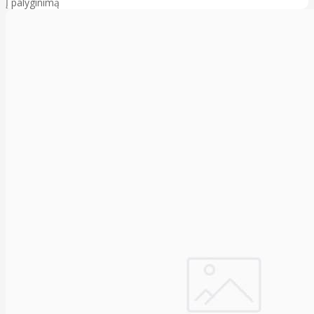
Į palyginimą