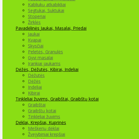
Kabliukų atkabikliai
Segtukai, Suktukai
Stoperiai
Žirklės
Pavadėlinės
Jaukai, Masalai, Priedai
Jaukai
Kvapai
Skysčiai
Peletės, Granulės
Gyvi masalai
Įrankiai jaukams
Dėžės, Dėžutės, Kibirai, Indeliai
Dėžutės
Dėžės
Indeliai
Kibirai
Tinkleliai žuvims, Graibštai, Graibštų kotai
Graibštai
Graibštų kotai
Tinkleliai žuvims
Dėklai, Krepšiai, Kuprinės
Meškerių dėklai
Žvejybiniai krepšiai