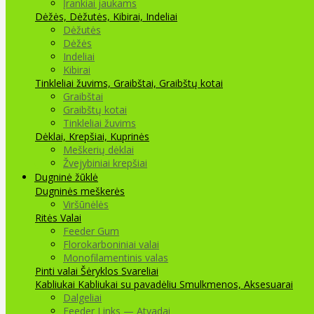
Įrankiai jaukams
Dėžės, Dėžutės, Kibirai, Indeliai
Dėžutės
Dėžės
Indeliai
Kibirai
Tinkleliai žuvims, Graibštai, Graibštų kotai
Graibštai
Graibštų kotai
Tinkleliai žuvims
Dėklai, Krepšiai, Kuprinės
Meškerių dėklai
Žvejybiniai krepšiai
Dugninė žūklė
Dugninės meškerės
Viršūnėlės
Ritės
Valai
Feeder Gum
Florokarboniniai valai
Monofilamentinis valas
Pinti valai
Šėryklos
Svareliai
Kabliukai
Kabliukai su pavadėliu
Smulkmenos, Aksesuarai
Dalgeliai
Feeder Links — Atvadai