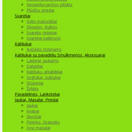
Neslankiojančios plūdės
Plūdžių priedai
Svareliai
Gylio matuokliai
Slyvutės, Kulkos
Svarelių rinkiniai
Svareliai kalibruoti
Kabliukai
Avižėlės žiobriams
Kabliukai su pavadėliu
Smulkmenos, Aksesuarai
Laidynė jaukams
Dalgeliai
Kabliukų atkabikliai
Segtukai, suktukai
Stoperiai
Žirklės
Pavadėlinės, Lanksteliai
Jaukai, Masalai, Priedai
Jaukai
Kvapai
Skysčiai
Peletės, Granulės
Gyvi masalai