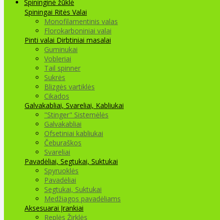
Spininginė žūklė
Spiningai
Ritės
Valai
Monofilamentinis valas
Florokarboniniai valai
Pinti valai
Dirbtiniai masalai
Guminukai
Vobleriai
Tail spinner
Sukrės
Blizgės vartiklės
Cikados
Galvakabliai, Svareliai, Kabliukai
"Stinger" Sistemėlės
Galvakabliai
Ofsetiniai kabliukai
Čeburaškos
Svareliai
Pavadėliai, Segtukai, Suktukai
Spyruoklės
Pavadėliai
Segtukai, Suktukai
Medžiagos pavadėliams
Aksesuarai Įrankiai
Replės Žirklės