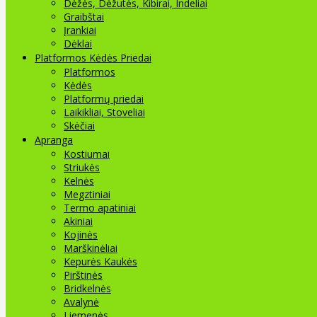
Dėžės, Dėžutės, Kibirai, Indeliai
Graibštai
Įrankiai
Dėklai
Platformos Kėdės Priedai
Platformos
Kėdės
Platformų priedai
Laikikliai, Stoveliai
Skėčiai
Apranga
Kostiumai
Striukės
Kelnės
Megztiniai
Termo apatiniai
Akiniai
Kojinės
Marškinėliai
Kepurės Kaukės
Pirštinės
Bridkelnės
Avalynė
Liemenės