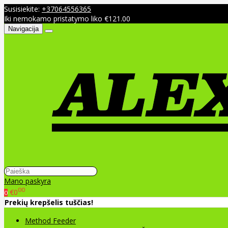
Susisiekite:
+37064556365
Iki nemokamo pristatymo liko €121.00
Navigacija
Mano paskyra
00
€0
0
Prekių krepšelis tuščias!
Method Feeder