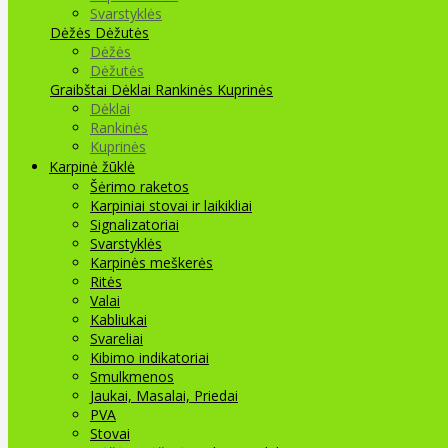
Svarstyklės
Dėžės Dėžutės
Dėžės
Dėžutės
Graibštai
Dėklai Rankinės Kuprinės
Dėklai
Rankinės
Kuprinės
Karpinė žūklė
Šėrimo raketos
Karpiniai stovai ir laikikliai
Signalizatoriai
Svarstyklės
Karpinės meškerės
Ritės
Valai
Kabliukai
Svareliai
Kibimo indikatoriai
Smulkmenos
Jaukai, Masalai, Priedai
PVA
Stovai