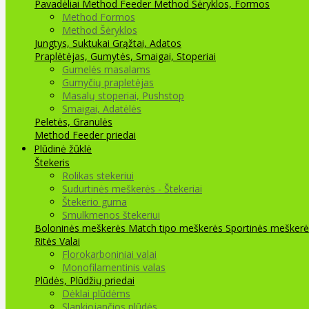
Pavadėliai Method Feeder
Method Šėryklos, Formos
Method Formos
Method Šėryklos
Jungtys, Suktukai
Grąžtai, Adatos
Praplėtėjas, Gumytės, Smaigai, Stoperiai
Gumelės masalams
Gumyčių prapletėjas
Masalų stoperiai, Pushstop
Smaigai, Adatėlės
Peletės, Granulės
Method Feeder priedai
Plūdinė žūklė
Štekeris
Rolikas stekeriui
Sudurtinės meškerės - Štekeriai
Štekerio guma
Smulkmenos štekeriui
Boloninės meškerės
Match tipo meškerės
Sportinės meškerė
Ritės
Valai
Florokarboniniai valai
Monofilamentinis valas
Plūdės, Plūdžių priedai
Dėklai plūdėms
Slankiojančios plūdės