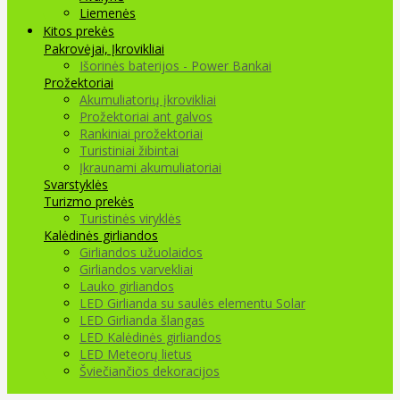
Liemenės
Kitos prekės
Pakrovėjai, Įkrovikliai
Išorinės baterijos - Power Bankai
Prožektoriai
Akumuliatorių įkrovikliai
Prožektoriai ant galvos
Rankiniai prožektoriai
Turistiniai žibintai
Įkraunami akumuliatoriai
Svarstyklės
Turizmo prekės
Turistinės viryklės
Kalėdinės girliandos
Girliandos užuolaidos
Girliandos varvekliai
Lauko girliandos
LED Girlianda su saulės elementu Solar
LED Girlianda šlangas
LED Kalėdinės girliandos
LED Meteorų lietus
Šviečiančios dekoracijos