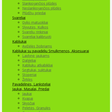
Slankiojančios plūdės
Neslankiojančios plūdės
Plūdžių priedai
Svareliai
Gylio matuokliai
Slyvutės, Kulkos
Svarelių rinkiniai
Svareliai kalibruoti
Kabliukai
Avižėlės žiobriams
Kabliukai su pavadėliu
Smulkmenos, Aksesuarai
Laidynė jaukams
Dalgeliai
Kabliukų atkabikliai
Segtukai, suktukai
Stoperiai
Žirklės
Pavadėlinės, Lanksteliai
Jaukai, Masalai, Priedai
Jaukai
Kvapai
Skysčiai
Peletės, Granulės