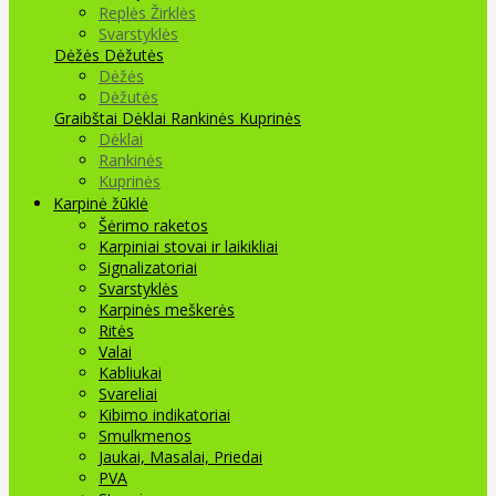
Replės Žirklės
Svarstyklės
Dėžės Dėžutės
Dėžės
Dėžutės
Graibštai
Dėklai Rankinės Kuprinės
Dėklai
Rankinės
Kuprinės
Karpinė žūklė
Šėrimo raketos
Karpiniai stovai ir laikikliai
Signalizatoriai
Svarstyklės
Karpinės meškerės
Ritės
Valai
Kabliukai
Svareliai
Kibimo indikatoriai
Smulkmenos
Jaukai, Masalai, Priedai
PVA