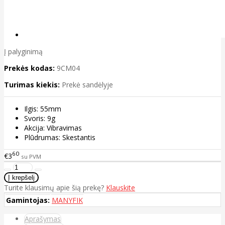
Į palyginimą
Prekės kodas:
9CM04
Turimas kiekis:
Prekė sandėlyje
Ilgis: 55mm
Svoris: 9g
Akcija: Vibravimas
Plūdrumas: Skestantis
60
€3
su PVM
Turite klausimų apie šią prekę?
Klauskite
Gamintojas:
MANYFIK
Aprašymas