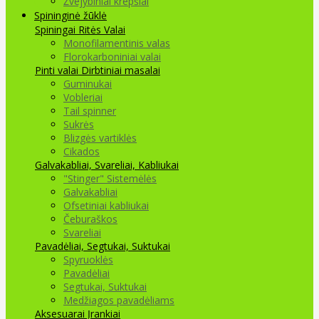
Žvejybiniai krepšiai
Spininginė žūklė
Spiningai
Ritės
Valai
Monofilamentinis valas
Florokarboniniai valai
Pinti valai
Dirbtiniai masalai
Guminukai
Vobleriai
Tail spinner
Sukrės
Blizgės vartiklės
Cikados
Galvakabliai, Svareliai, Kabliukai
"Stinger" Sistemėlės
Galvakabliai
Ofsetiniai kabliukai
Čeburaškos
Svareliai
Pavadėliai, Segtukai, Suktukai
Spyruoklės
Pavadėliai
Segtukai, Suktukai
Medžiagos pavadėliams
Aksesuarai Įrankiai