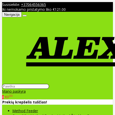
Susisiekite:
+37064556365
Iki nemokamo pristatymo liko €121.00
Navigacija
Mano paskyra
00
€0
0
Prekių krepšelis tuščias!
Method Feeder