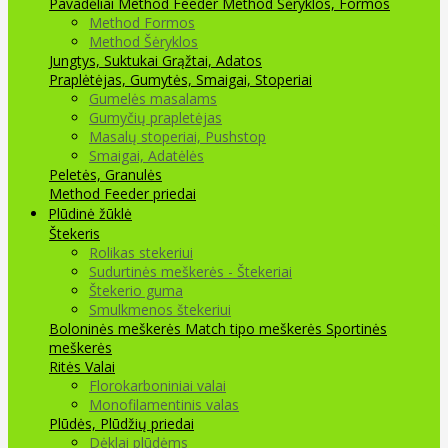
Pavadėliai Method Feeder
Method Šėryklos, Formos
Method Formos
Method Šėryklos
Jungtys, Suktukai
Grąžtai, Adatos
Praplėtėjas, Gumytės, Smaigai, Stoperiai
Gumelės masalams
Gumyčių prapletėjas
Masalų stoperiai, Pushstop
Smaigai, Adatėlės
Peletės, Granulės
Method Feeder priedai
Plūdinė žūklė
Štekeris
Rolikas stekeriui
Sudurtinės meškerės - Štekeriai
Štekerio guma
Smulkmenos štekeriui
Boloninės meškerės
Match tipo meškerės
Sportinės
meškerės
Ritės
Valai
Florokarboniniai valai
Monofilamentinis valas
Plūdės, Plūdžių priedai
Dėklai plūdėms