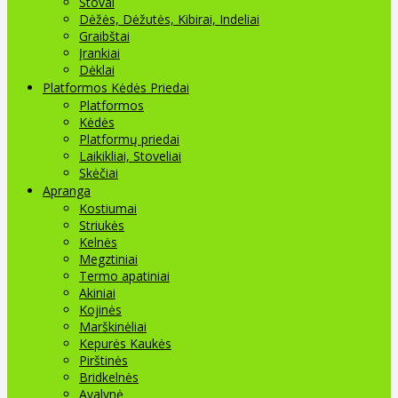
Stovai
Dėžės, Dėžutės, Kibirai, Indeliai
Graibštai
Įrankiai
Dėklai
Platformos Kėdės Priedai
Platformos
Kėdės
Platformų priedai
Laikikliai, Stoveliai
Skėčiai
Apranga
Kostiumai
Striukės
Kelnės
Megztiniai
Termo apatiniai
Akiniai
Kojinės
Marškinėliai
Kepurės Kaukės
Pirštinės
Bridkelnės
Avalynė