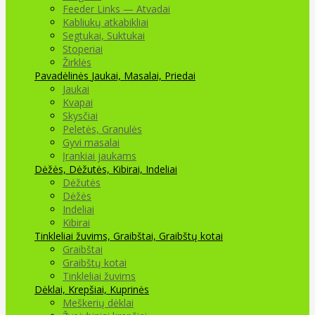
Feeder Links — Atvadai
Kabliukų atkabikliai
Segtukai, Suktukai
Stoperiai
Žirklės
Pavadėlinės
Jaukai, Masalai, Priedai
Jaukai
Kvapai
Skysčiai
Peletės, Granulės
Gyvi masalai
Įrankiai jaukams
Dėžės, Dėžutės, Kibirai, Indeliai
Dėžutės
Dėžės
Indeliai
Kibirai
Tinkleliai žuvims, Graibštai, Graibštų kotai
Graibštai
Graibštų kotai
Tinkleliai žuvims
Dėklai, Krepšiai, Kuprinės
Meškerių dėklai