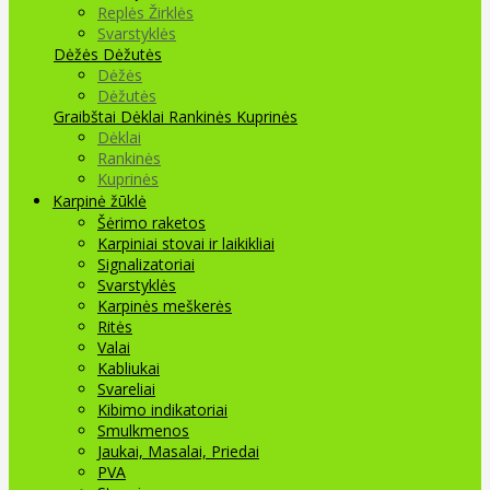
Replės Žirklės
Svarstyklės
Dėžės Dėžutės
Dėžės
Dėžutės
Graibštai
Dėklai Rankinės Kuprinės
Dėklai
Rankinės
Kuprinės
Karpinė žūklė
Šėrimo raketos
Karpiniai stovai ir laikikliai
Signalizatoriai
Svarstyklės
Karpinės meškerės
Ritės
Valai
Kabliukai
Svareliai
Kibimo indikatoriai
Smulkmenos
Jaukai, Masalai, Priedai
PVA