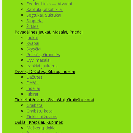
Feeder Links — Atvadai
Kabliukų atkabikliai
Segtukai, Suktukai
Stoperiai
Žirklės
Pavadėlinės
Jaukai, Masalai, Priedai
Jaukai
Kvapai
Skysčiai
Peletės, Granulės
Gyvi masalai
Įrankiai jaukams
Dėžės, Dėžutės, Kibirai, Indeliai
Dėžutės
Dėžės
Indeliai
Kibirai
Tinkleliai žuvims, Graibštai, Graibštų kotai
Graibštai
Graibštų kotai
Tinkleliai žuvims
Dėklai, Krepšiai, Kuprinės
Meškerių dėklai