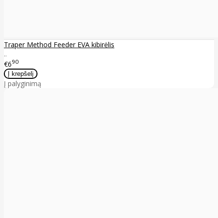
Traper Method Feeder EVA kibirėlis
..
90
€6
Į palyginimą