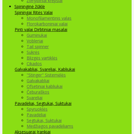
Žvejybiniai krepšiai
Spininginė žūklė
Spiningai
Ritės
Valai
Monofilamentinis valas
Florokarboniniai valai
Pinti valai
Dirbtiniai masalai
Guminukai
Vobleriai
Tail spinner
Sukrės
Blizgės vartiklės
Cikados
Galvakabliai, Svareliai, Kabliukai
"Stinger" Sistemėlės
Galvakabliai
Ofsetiniai kabliukai
Čeburaškos
Svareliai
Pavadėliai, Segtukai, Suktukai
Spyruoklės
Pavadėliai
Segtukai, Suktukai
Medžiagos pavadėliams
Aksesuarai Įrankiai