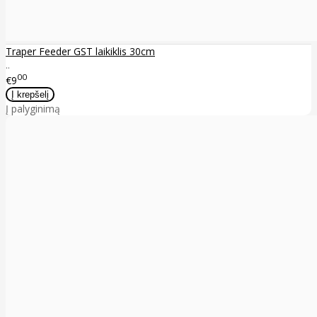
Traper Feeder GST laikiklis 30cm
..
00
€9
Į palyginimą