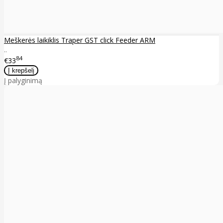
Meškerės laikiklis Traper GST click Feeder ARM
..
84
€33
Į palyginimą