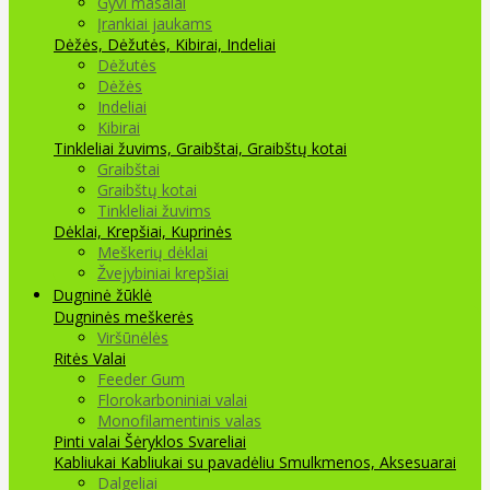
Gyvi masalai
Įrankiai jaukams
Dėžės, Dėžutės, Kibirai, Indeliai
Dėžutės
Dėžės
Indeliai
Kibirai
Tinkleliai žuvims, Graibštai, Graibštų kotai
Graibštai
Graibštų kotai
Tinkleliai žuvims
Dėklai, Krepšiai, Kuprinės
Meškerių dėklai
Žvejybiniai krepšiai
Dugninė žūklė
Dugninės meškerės
Viršūnėlės
Ritės
Valai
Feeder Gum
Florokarboniniai valai
Monofilamentinis valas
Pinti valai
Šėryklos
Svareliai
Kabliukai
Kabliukai su pavadėliu
Smulkmenos, Aksesuarai
Dalgeliai