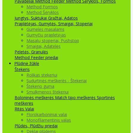
Pavadėliai Method Feeder
Method Šėryklos, Formos
Method Formos
Method Šėryklos
Jungtys, Suktukai
Grąžtai, Adatos
Praplėtėjas, Gumytės, Smaigai, Stoperiai
Gumelės masalams
Gumyčių prapletėjas
Masalų stoperiai, Pushstop
Smaigai, Adatėlės
Peletės, Granulės
Method Feeder priedai
Plūdinė žūklė
Štekeris
Rolikas stekeriui
Sudurtinės meškerės - Štekeriai
Štekerio guma
Smulkmenos štekeriui
Boloninės meškerės
Match tipo meškerės
Sportinės
meškerės
Ritės
Valai
Florokarboniniai valai
Monofilamentinis valas
Plūdės, Plūdžių priedai
Dėklai plūdėms