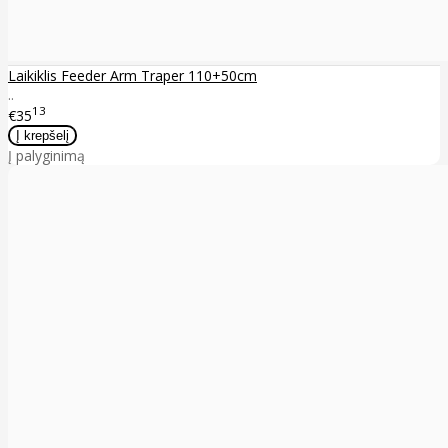
Laikiklis Feeder Arm Traper 110+50cm
..
13
€35
Į palyginimą