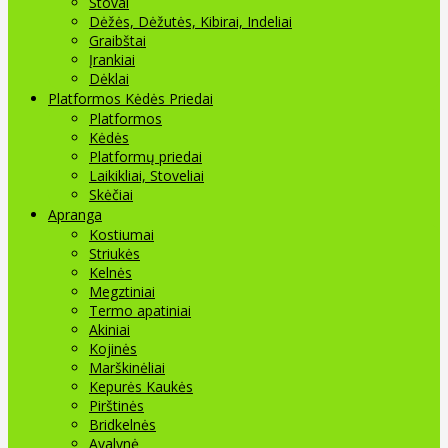
Stovai
Dėžės, Dėžutės, Kibirai, Indeliai
Graibštai
Įrankiai
Dėklai
Platformos Kėdės Priedai
Platformos
Kėdės
Platformų priedai
Laikikliai, Stoveliai
Skėčiai
Apranga
Kostiumai
Striukės
Kelnės
Megztiniai
Termo apatiniai
Akiniai
Kojinės
Marškinėliai
Kepurės Kaukės
Pirštinės
Bridkelnės
Avalynė