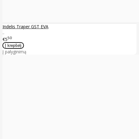
Indelis Traper GST EVA
..
50
€5
Į palyginimą