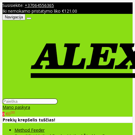
Susisiekite:
+37064556365
Iki nemokamo pristatymo liko €121.00
Navigacija
Mano paskyra
00
€0
0
Prekių krepšelis tuščias!
Method Feeder