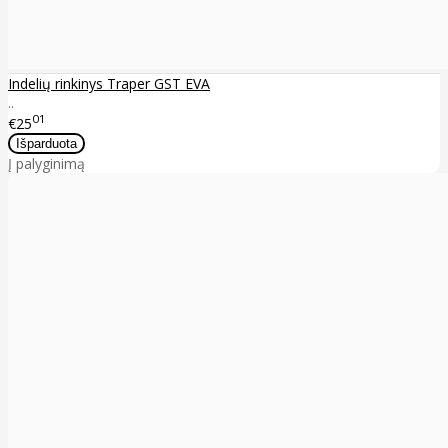
Indelių rinkinys Traper GST EVA
..
01
€25
Į palyginimą