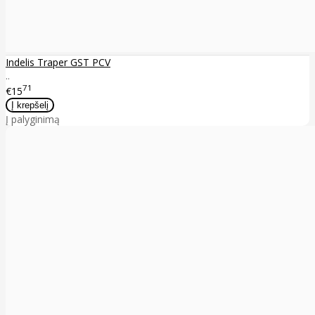
Indelis Traper GST PCV
..
71
€15
Į palyginimą