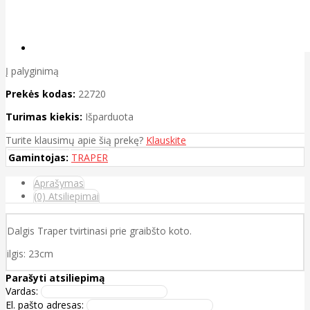
Į palyginimą
Prekės kodas:
22720
Turimas kiekis:
Išparduota
Turite klausimų apie šią prekę?
Klauskite
Gamintojas:
TRAPER
Aprašymas
(0) Atsiliepimai
Dalgis Traper tvirtinasi prie graibšto koto.
ilgis: 23cm
Parašyti atsiliepimą
Vardas:
El. pašto adresas: