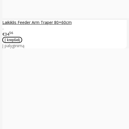
Laikiklis Feeder Arm Traper 80+60cm
..
56
€34
Į palyginimą