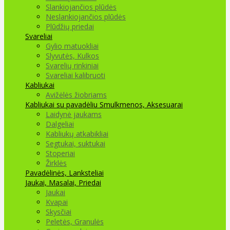
Slankiojančios plūdės
Neslankiojančios plūdės
Plūdžių priedai
Svareliai
Gylio matuokliai
Slyvutės, Kulkos
Svarelių rinkiniai
Svareliai kalibruoti
Kabliukai
Avižėlės žiobriams
Kabliukai su pavadėliu
Smulkmenos, Aksesuarai
Laidynė jaukams
Dalgeliai
Kabliukų atkabikliai
Segtukai, suktukai
Stoperiai
Žirklės
Pavadėlinės, Lanksteliai
Jaukai, Masalai, Priedai
Jaukai
Kvapai
Skysčiai
Peletės, Granulės