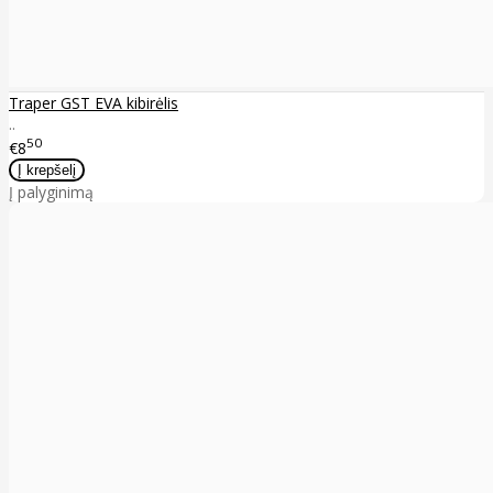
Traper GST EVA kibirėlis
..
50
€8
Į palyginimą