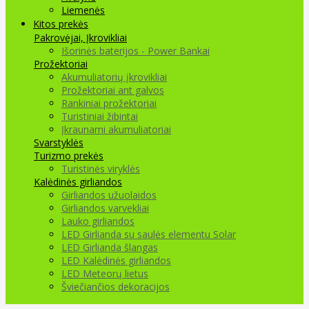
Liemenės
Kitos prekės
Pakrovėjai, Įkrovikliai
Išorinės baterijos - Power Bankai
Prožektoriai
Akumuliatorių įkrovikliai
Prožektoriai ant galvos
Rankiniai prožektoriai
Turistiniai žibintai
Įkraunami akumuliatoriai
Svarstyklės
Turizmo prekės
Turistinės viryklės
Kalėdinės girliandos
Girliandos užuolaidos
Girliandos varvekliai
Lauko girliandos
LED Girlianda su saulės elementu Solar
LED Girlianda šlangas
LED Kalėdinės girliandos
LED Meteorų lietus
Šviečiančios dekoracijos