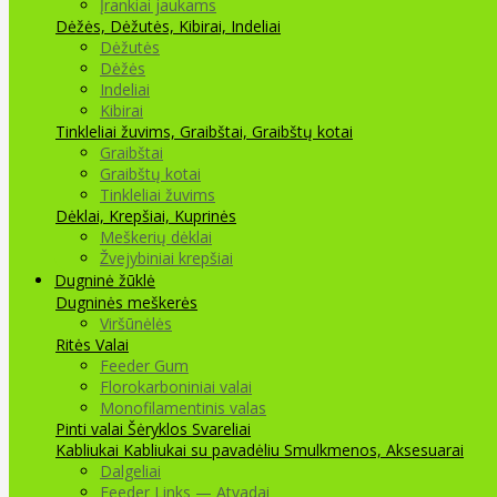
Įrankiai jaukams
Dėžės, Dėžutės, Kibirai, Indeliai
Dėžutės
Dėžės
Indeliai
Kibirai
Tinkleliai žuvims, Graibštai, Graibštų kotai
Graibštai
Graibštų kotai
Tinkleliai žuvims
Dėklai, Krepšiai, Kuprinės
Meškerių dėklai
Žvejybiniai krepšiai
Dugninė žūklė
Dugninės meškerės
Viršūnėlės
Ritės
Valai
Feeder Gum
Florokarboniniai valai
Monofilamentinis valas
Pinti valai
Šėryklos
Svareliai
Kabliukai
Kabliukai su pavadėliu
Smulkmenos, Aksesuarai
Dalgeliai
Feeder Links — Atvadai