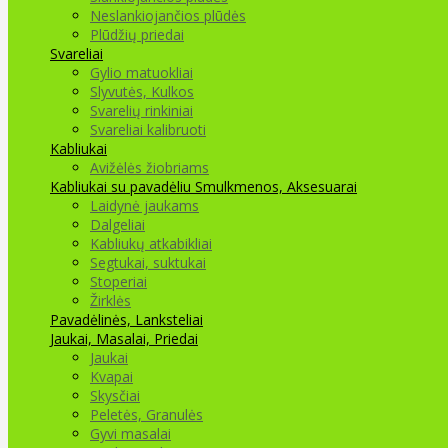
Neslankiojančios plūdės
Plūdžių priedai
Svareliai
Gylio matuokliai
Slyvutės, Kulkos
Svarelių rinkiniai
Svareliai kalibruoti
Kabliukai
Avižėlės žiobriams
Kabliukai su pavadėliu
Smulkmenos, Aksesuarai
Laidynė jaukams
Dalgeliai
Kabliukų atkabikliai
Segtukai, suktukai
Stoperiai
Žirklės
Pavadėlinės, Lanksteliai
Jaukai, Masalai, Priedai
Jaukai
Kvapai
Skysčiai
Peletės, Granulės
Gyvi masalai