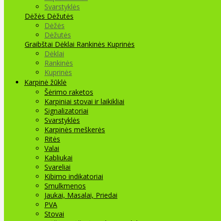
Svarstyklės
Dėžės Dėžutės
Dėžės
Dėžutės
Graibštai
Dėklai Rankinės Kuprinės
Dėklai
Rankinės
Kuprinės
Karpinė žūklė
Šėrimo raketos
Karpiniai stovai ir laikikliai
Signalizatoriai
Svarstyklės
Karpinės meškerės
Ritės
Valai
Kabliukai
Svareliai
Kibimo indikatoriai
Smulkmenos
Jaukai, Masalai, Priedai
PVA
Stovai