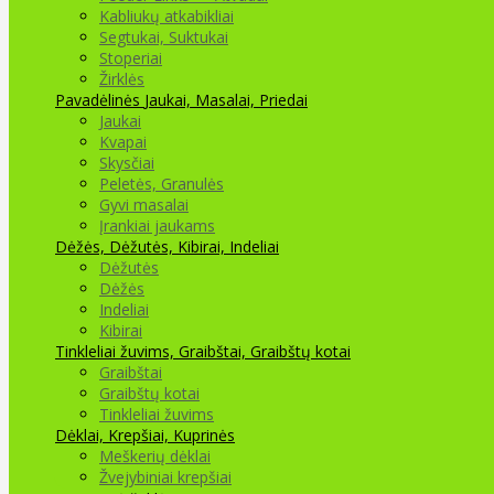
Kabliukų atkabikliai
Segtukai, Suktukai
Stoperiai
Žirklės
Pavadėlinės
Jaukai, Masalai, Priedai
Jaukai
Kvapai
Skysčiai
Peletės, Granulės
Gyvi masalai
Įrankiai jaukams
Dėžės, Dėžutės, Kibirai, Indeliai
Dėžutės
Dėžės
Indeliai
Kibirai
Tinkleliai žuvims, Graibštai, Graibštų kotai
Graibštai
Graibštų kotai
Tinkleliai žuvims
Dėklai, Krepšiai, Kuprinės
Meškerių dėklai
Žvejybiniai krepšiai