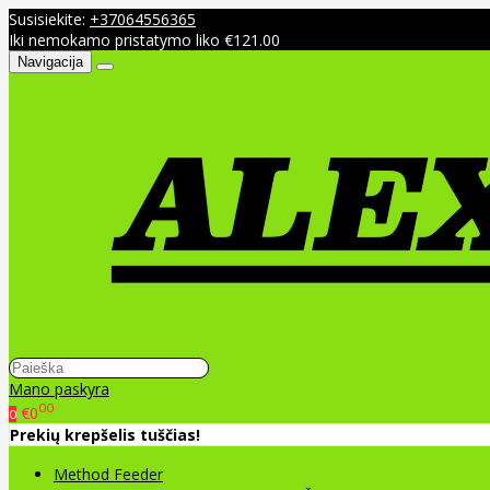
Susisiekite:
+37064556365
Iki nemokamo pristatymo liko €121.00
Navigacija
Mano paskyra
00
€0
0
Prekių krepšelis tuščias!
Method Feeder