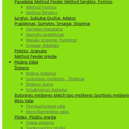
Pavadėliai Method Feeder
Method Šėryklos, Formos
Method Formos
Method Šėryklos
Jungtys, Suktukai
Grąžtai, Adatos
Praplėtėjas, Gumytės, Smaigai, Stoperiai
Gumelės masalams
Gumyčių prapletėjas
Masalų stoperiai, Pushstop
Smaigai, Adatėlės
Peletės, Granulės
Method Feeder priedai
Plūdinė žūklė
Štekeris
Rolikas stekeriui
Sudurtinės meškerės - Štekeriai
Štekerio guma
Smulkmenos štekeriui
Boloninės meškerės
Match tipo meškerės
Sportinės meškerė
Ritės
Valai
Florokarboniniai valai
Monofilamentinis valas
Plūdės, Plūdžių priedai
Dėklai plūdėms
Slankiojančios plūdės