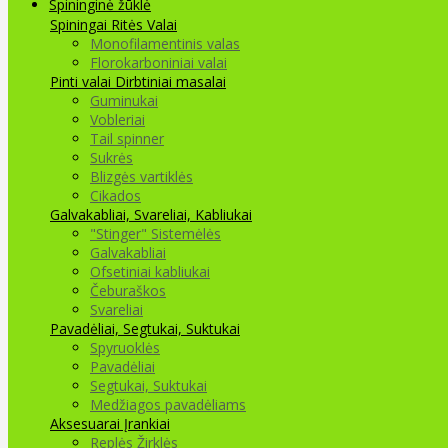
Spininginė žūklė
Spiningai
Ritės
Valai
Monofilamentinis valas
Florokarboniniai valai
Pinti valai
Dirbtiniai masalai
Guminukai
Vobleriai
Tail spinner
Sukrės
Blizgės vartiklės
Cikados
Galvakabliai, Svareliai, Kabliukai
"Stinger" Sistemėlės
Galvakabliai
Ofsetiniai kabliukai
Čeburaškos
Svareliai
Pavadėliai, Segtukai, Suktukai
Spyruoklės
Pavadėliai
Segtukai, Suktukai
Medžiagos pavadėliams
Aksesuarai Įrankiai
Replės Žirklės