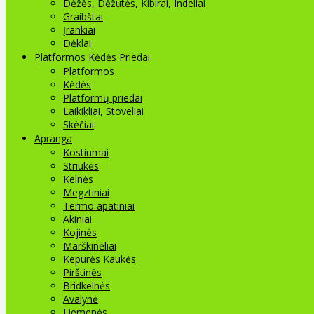
Dėžės, Dėžutės, Kibirai, Indeliai
Graibštai
Įrankiai
Dėklai
Platformos Kėdės Priedai
Platformos
Kėdės
Platformų priedai
Laikikliai, Stoveliai
Skėčiai
Apranga
Kostiumai
Striukės
Kelnės
Megztiniai
Termo apatiniai
Akiniai
Kojinės
Marškinėliai
Kepurės Kaukės
Pirštinės
Bridkelnės
Avalynė
Liemenės