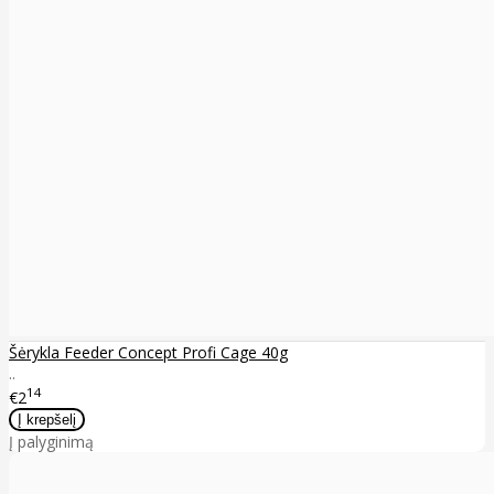
Šėrykla Feeder Concept Profi Cage 40g
..
14
€2
Į palyginimą