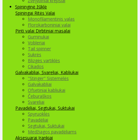
Žvejybiniai krepšiai
Spininginė žūklė
Spiningai
Ritės
Valai
Monofilamentinis valas
Florokarboniniai valai
Pinti valai
Dirbtiniai masalai
Guminukai
Vobleriai
Tail spinner
Sukrės
Blizgės vartiklės
Cikados
Galvakabliai, Svareliai, Kabliukai
"Stinger" Sistemėlės
Galvakabliai
Ofsetiniai kabliukai
Čeburaškos
Svareliai
Pavadėliai, Segtukai, Suktukai
Spyruoklės
Pavadėliai
Segtukai, Suktukai
Medžiagos pavadėliams
Aksesuarai Įrankiai