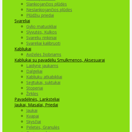
Slankiojančios plūdės
Neslankiojančios plūdės
Plūdžių priedai
Svareliai
Gylio matuokliai
Slyvutės, Kulkos
Svarelių rinkiniai
Svareliai kalibruoti
Kabliukai
Avižėlės žiobriams
Kabliukai su pavadėliu
Smulkmenos, Aksesuarai
Laidynė jaukams
Dalgeliai
Kabliukų atkabikliai
Segtukai, suktukai
Stoperiai
Žirklės
Pavadėlinės, Lanksteliai
Jaukai, Masalai, Priedai
Jaukai
Kvapai
Skysčiai
Peletės, Granulės