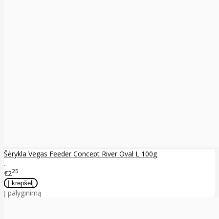
Šėrykla Vegas Feeder Concept River Oval L 100g
..
25
€2
Į palyginimą