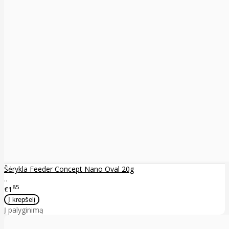
Šėrykla Feeder Concept Nano Oval 20g
..
85
€1
Į palyginimą