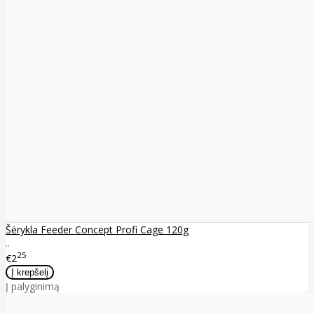
Šėrykla Feeder Concept Profi Cage 120g
..
25
€2
Į palyginimą