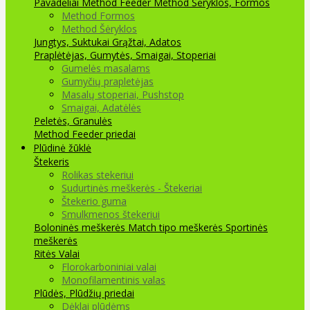
Pavadėliai Method Feeder
Method Šėryklos, Formos
Method Formos
Method Šėryklos
Jungtys, Suktukai
Grąžtai, Adatos
Praplėtėjas, Gumytės, Smaigai, Stoperiai
Gumelės masalams
Gumyčių prapletėjas
Masalų stoperiai, Pushstop
Smaigai, Adatėlės
Peletės, Granulės
Method Feeder priedai
Plūdinė žūklė
Štekeris
Rolikas stekeriui
Sudurtinės meškerės - Štekeriai
Štekerio guma
Smulkmenos štekeriui
Boloninės meškerės
Match tipo meškerės
Sportinės
meškerės
Ritės
Valai
Florokarboniniai valai
Monofilamentinis valas
Plūdės, Plūdžių priedai
Dėklai plūdėms