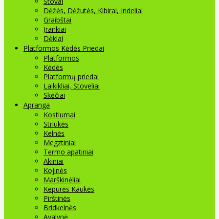
Stovai
Dėžės, Dėžutės, Kibirai, Indeliai
Graibštai
Įrankiai
Dėklai
Platformos Kėdės Priedai
Platformos
Kėdės
Platformų priedai
Laikikliai, Stoveliai
Skėčiai
Apranga
Kostiumai
Striukės
Kelnės
Megztiniai
Termo apatiniai
Akiniai
Kojinės
Marškinėliai
Kepurės Kaukės
Pirštinės
Bridkelnės
Avalynė