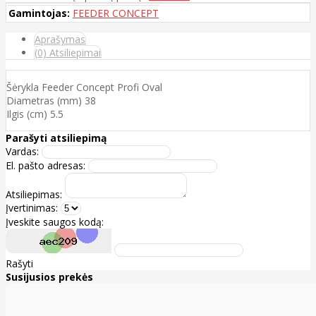
Gamintojas:
FEEDER CONCEPT
Aprašymas
(0) Atsiliepimai
Šėrykla Feeder Concept Profi Oval
Diametras (mm) 38
Ilgis (cm) 5.5
Parašyti atsiliepimą
Vardas:
El. pašto adresas:
Atsiliepimas:
Įvertinimas:
Įveskite saugos kodą:
Rašyti
Susijusios prekės