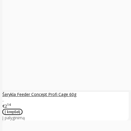
Šėrykla Feeder Concept Profi Cage 60g
..
14
€2
Į palyginimą