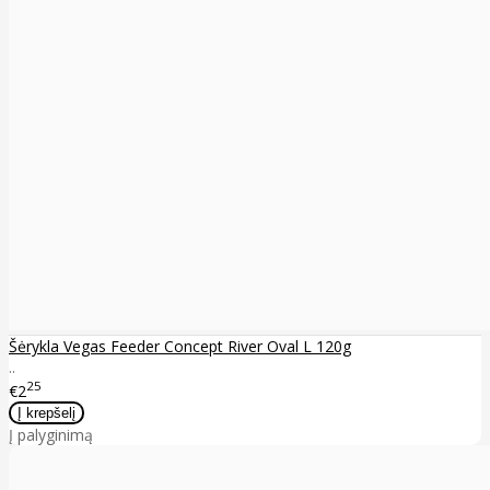
Šėrykla Vegas Feeder Concept River Oval L 120g
..
25
€2
Į palyginimą