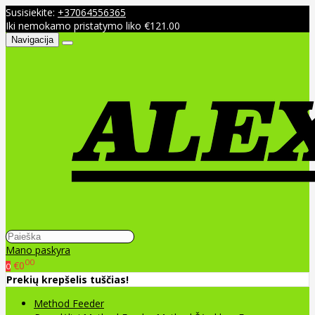
Susisiekite:
+37064556365
Iki nemokamo pristatymo liko €121.00
Navigacija
Mano paskyra
00
€0
0
Prekių krepšelis tuščias!
Method Feeder