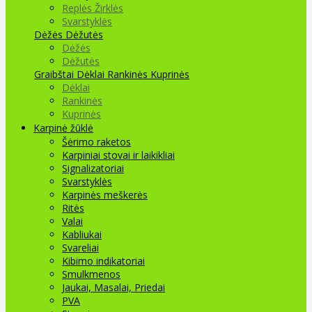
Replės Žirklės
Svarstyklės
Dėžės Dėžutės
Dėžės
Dėžutės
Graibštai
Dėklai Rankinės Kuprinės
Dėklai
Rankinės
Kuprinės
Karpinė žūklė
Šėrimo raketos
Karpiniai stovai ir laikikliai
Signalizatoriai
Svarstyklės
Karpinės meškerės
Ritės
Valai
Kabliukai
Svareliai
Kibimo indikatoriai
Smulkmenos
Jaukai, Masalai, Priedai
PVA