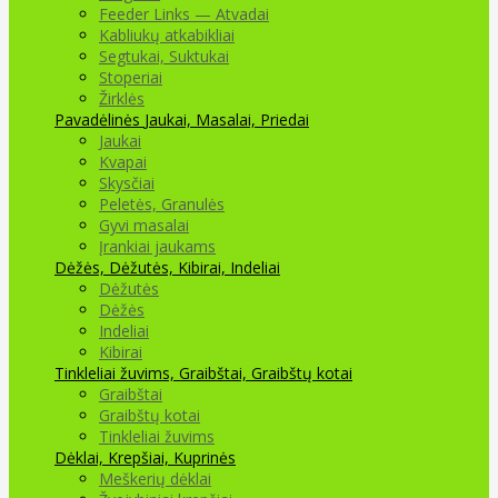
Feeder Links — Atvadai
Kabliukų atkabikliai
Segtukai, Suktukai
Stoperiai
Žirklės
Pavadėlinės
Jaukai, Masalai, Priedai
Jaukai
Kvapai
Skysčiai
Peletės, Granulės
Gyvi masalai
Įrankiai jaukams
Dėžės, Dėžutės, Kibirai, Indeliai
Dėžutės
Dėžės
Indeliai
Kibirai
Tinkleliai žuvims, Graibštai, Graibštų kotai
Graibštai
Graibštų kotai
Tinkleliai žuvims
Dėklai, Krepšiai, Kuprinės
Meškerių dėklai