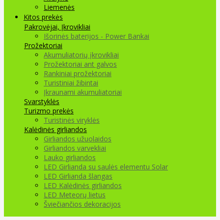
Liemenės
Kitos prekės
Pakrovėjai, Įkrovikliai
Išorinės baterijos - Power Bankai
Prožektoriai
Akumuliatorių įkrovikliai
Prožektoriai ant galvos
Rankiniai prožektoriai
Turistiniai žibintai
Įkraunami akumuliatoriai
Svarstyklės
Turizmo prekės
Turistinės viryklės
Kalėdinės girliandos
Girliandos užuolaidos
Girliandos varvekliai
Lauko girliandos
LED Girlianda su saulės elementu Solar
LED Girlianda šlangas
LED Kalėdinės girliandos
LED Meteorų lietus
Šviečiančios dekoracijos