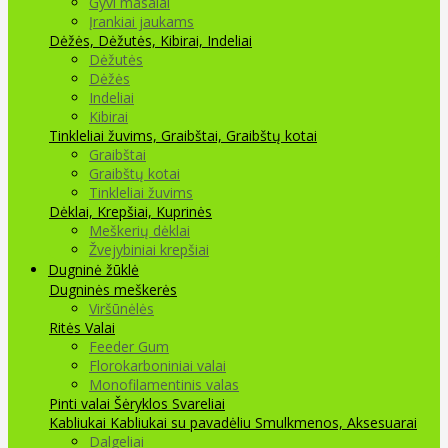
Gyvi masalai
Įrankiai jaukams
Dėžės, Dėžutės, Kibirai, Indeliai
Dėžutės
Dėžės
Indeliai
Kibirai
Tinkleliai žuvims, Graibštai, Graibštų kotai
Graibštai
Graibštų kotai
Tinkleliai žuvims
Dėklai, Krepšiai, Kuprinės
Meškerių dėklai
Žvejybiniai krepšiai
Dugninė žūklė
Dugninės meškerės
Viršūnėlės
Ritės
Valai
Feeder Gum
Florokarboniniai valai
Monofilamentinis valas
Pinti valai
Šėryklos
Svareliai
Kabliukai
Kabliukai su pavadėliu
Smulkmenos, Aksesuarai
Dalgeliai