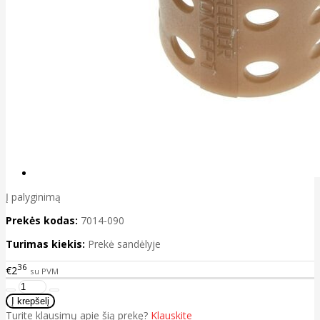
Į palyginimą
Prekės kodas:
7014-090
Turimas kiekis:
Prekė sandėlyje
36
€2
su PVM
Turite klausimų apie šią prekę?
Klauskite