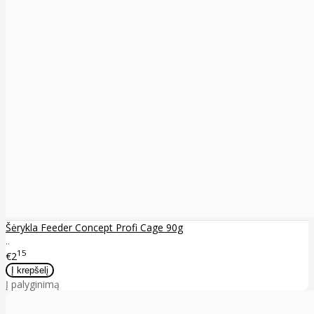
Šėrykla Feeder Concept Profi Cage 90g
..
15
€2
Į palyginimą