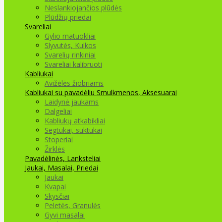
Neslankiojančios plūdės
Plūdžių priedai
Svareliai
Gylio matuokliai
Slyvutės, Kulkos
Svarelių rinkiniai
Svareliai kalibruoti
Kabliukai
Avižėlės žiobriams
Kabliukai su pavadėliu
Smulkmenos, Aksesuarai
Laidynė jaukams
Dalgeliai
Kabliukų atkabikliai
Segtukai, suktukai
Stoperiai
Žirklės
Pavadėlinės, Lanksteliai
Jaukai, Masalai, Priedai
Jaukai
Kvapai
Skysčiai
Peletės, Granulės
Gyvi masalai