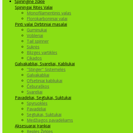
Spininginė žūklė
Spiningai
Ritės
Valai
Monofilamentinis valas
Florokarboniniai valai
Pinti valai
Dirbtiniai masalai
Guminukai
Vobleriai
Tail spinner
Sukrės
Blizgės vartiklės
Cikados
Galvakabliai, Svareliai, Kabliukai
"Stinger" Sistemėlės
Galvakabliai
Ofsetiniai kabliukai
Čeburaškos
Svareliai
Pavadėliai, Segtukai, Suktukai
Spyruoklės
Pavadėliai
Segtukai, Suktukai
Medžiagos pavadėliams
Aksesuarai Įrankiai
Replės Žirklės