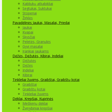
Kabliukų atkabikliai
Segtukai, Suktukai
Stoperiai
Žirklės
Pavadėlinės
Jaukai, Masalai, Priedai
Jaukai
Kvapai
Skysčiai
Peletės, Granulės
Gyvi masalai
Įrankiai jaukams
Dėžės, Dėžutės, Kibirai, Indeliai
Dėžutės
Dėžės
Indeliai
Kibirai
Tinkleliai žuvims, Graibštai, Graibštų kotai
Graibštai
Graibštų kotai
Tinkleliai žuvims
Dėklai, Krepšiai, Kuprinės
Meškerių dėklai
Žvejybiniai krepšiai