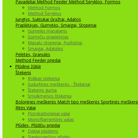
Pavadėliai Method Feeder
Method Šėryklos, Formos
Method Formos
Method Šėryklos
Jungtys, Suktukai
Grąžtai, Adatos
Praplėtėjas, Gumytės, Smaigai, Stoperiai
Gumelės masalams
Gumyčių prapletėjas
Masalų stoperiai, Pushstop
Smaigai, Adatėlės
Peletės, Granulės
Method Feeder priedai
Plūdinė žūklė
Štekeris
Rolikas stekeriui
Sudurtinės meškerės - Štekeriai
Štekerio guma
Smulkmenos štekeriui
Boloninės meškerės
Match tipo meškerės
Sportinės meškerė
Ritės
Valai
Florokarboniniai valai
Monofilamentinis valas
Plūdės, Plūdžių priedai
Dėklai plūdėms
Slankiojančios plūdės