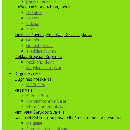
Įrankiai jaukams
Dėžės, Dėžutės, Kibirai, Indeliai
Dėžutės
Dėžės
Indeliai
Kibirai
Tinkleliai žuvims, Graibštai, Graibštų kotai
Graibštai
Graibštų kotai
Tinkleliai žuvims
Dėklai, Krepšiai, Kuprinės
Meškerių dėklai
Žvejybiniai krepšiai
Dugninė žūklė
Dugninės meškerės
Viršūnėlės
Ritės
Valai
Feeder Gum
Florokarboniniai valai
Monofilamentinis valas
Pinti valai
Šėryklos
Svareliai
Kabliukai
Kabliukai su pavadėliu
Smulkmenos, Aksesuarai
Dalgeliai
Feeder Links — Atvadai