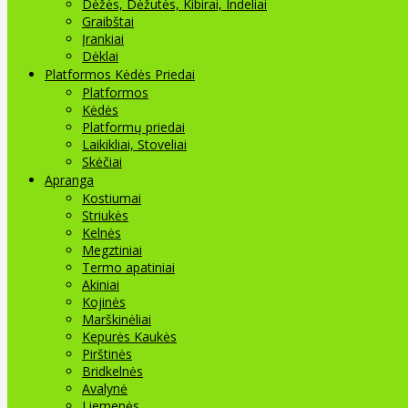
Dėžės, Dėžutės, Kibirai, Indeliai
Graibštai
Įrankiai
Dėklai
Platformos Kėdės Priedai
Platformos
Kėdės
Platformų priedai
Laikikliai, Stoveliai
Skėčiai
Apranga
Kostiumai
Striukės
Kelnės
Megztiniai
Termo apatiniai
Akiniai
Kojinės
Marškinėliai
Kepurės Kaukės
Pirštinės
Bridkelnės
Avalynė
Liemenės