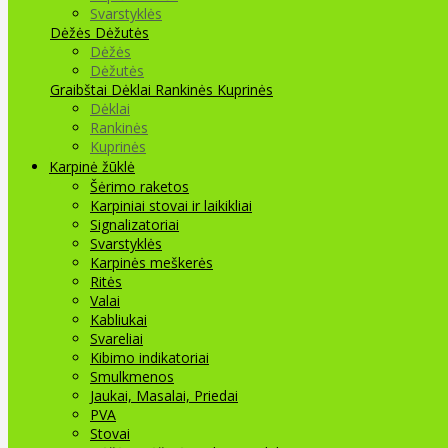
Svarstyklės
Dėžės Dėžutės
Dėžės
Dėžutės
Graibštai
Dėklai Rankinės Kuprinės
Dėklai
Rankinės
Kuprinės
Karpinė žūklė
Šėrimo raketos
Karpiniai stovai ir laikikliai
Signalizatoriai
Svarstyklės
Karpinės meškerės
Ritės
Valai
Kabliukai
Svareliai
Kibimo indikatoriai
Smulkmenos
Jaukai, Masalai, Priedai
PVA
Stovai