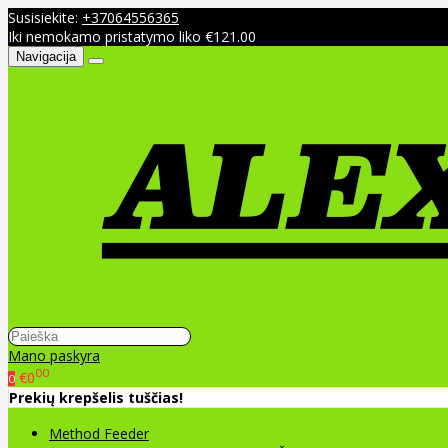
Susisiekite:
+37064556365
Iki nemokamo pristatymo liko €121.00
Navigacija
Mano paskyra
00
€0
0
Prekių krepšelis tuščias!
Method Feeder