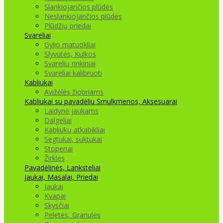
Slankiojančios plūdės
Neslankiojančios plūdės
Plūdžių priedai
Svareliai
Gylio matuokliai
Slyvutės, Kulkos
Svarelių rinkiniai
Svareliai kalibruoti
Kabliukai
Avižėlės žiobriams
Kabliukai su pavadėliu
Smulkmenos, Aksesuarai
Laidynė jaukams
Dalgeliai
Kabliukų atkabikliai
Segtukai, suktukai
Stoperiai
Žirklės
Pavadėlinės, Lanksteliai
Jaukai, Masalai, Priedai
Jaukai
Kvapai
Skysčiai
Peletės, Granulės