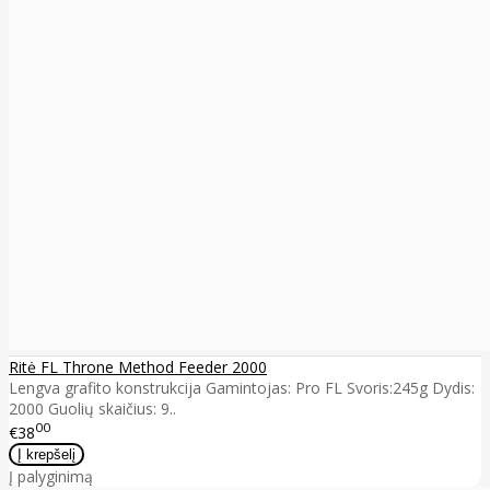
Ritė FL Throne Method Feeder 2000
Lengva grafito konstrukcija Gamintojas: Pro FL Svoris:245g Dydis:
2000 Guolių skaičius: 9..
00
€38
Į palyginimą