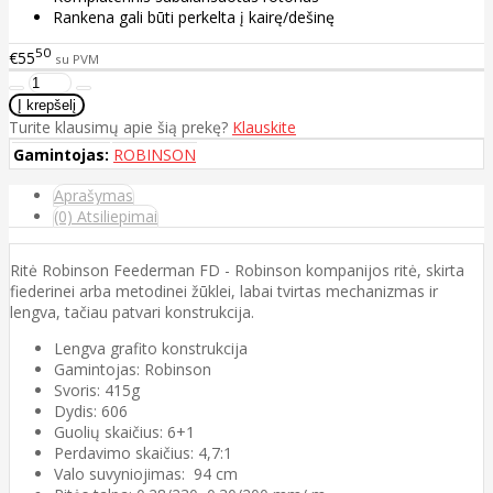
Rankena gali būti perkelta į kairę/dešinę
50
€55
su PVM
Turite klausimų apie šią prekę?
Klauskite
Gamintojas:
ROBINSON
Aprašymas
(0) Atsiliepimai
Ritė Robinson Feederman FD - Robinson kompanijos ritė, skirta
fiederinei arba metodinei žūklei, labai tvirtas mechanizmas ir
lengva, tačiau patvari konstrukcija.
Lengva grafito konstrukcija
Gamintojas: Robinson
Svoris: 415g
Dydis: 606
Guolių skaičius: 6+1
Perdavimo skaičius: 4,7:1
Valo suvyniojimas: 94 cm