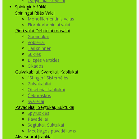
Žvejybiniai krepšiai
Spininginė žūklė
Spiningai
Ritės
Valai
Monofilamentinis valas
Florokarboniniai valai
Pinti valai
Dirbtiniai masalai
Guminukai
Vobleriai
Tail spinner
Sukrės
Blizgės vartiklės
Cikados
Galvakabliai, Svareliai, Kabliukai
"Stinger" Sistemėlės
Galvakabliai
Ofsetiniai kabliukai
Čeburaškos
Svareliai
Pavadėliai, Segtukai, Suktukai
Spyruoklės
Pavadėliai
Segtukai, Suktukai
Medžiagos pavadėliams
Aksesuarai Įrankiai