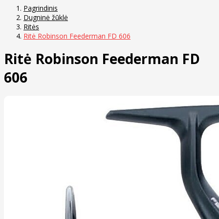
Pagrindinis
Dugninė žūklė
Ritės
Ritė Robinson Feederman FD 606
Ritė Robinson Feederman FD
606