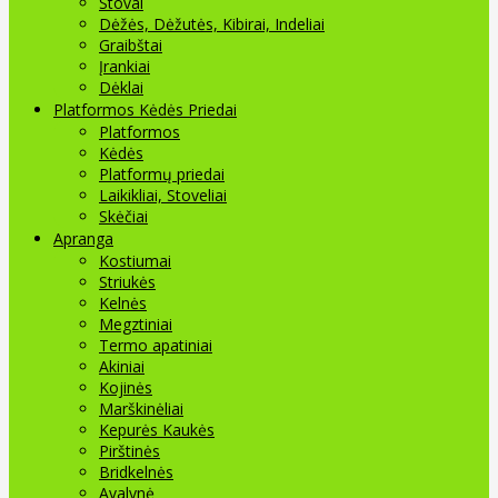
Stovai
Dėžės, Dėžutės, Kibirai, Indeliai
Graibštai
Įrankiai
Dėklai
Platformos Kėdės Priedai
Platformos
Kėdės
Platformų priedai
Laikikliai, Stoveliai
Skėčiai
Apranga
Kostiumai
Striukės
Kelnės
Megztiniai
Termo apatiniai
Akiniai
Kojinės
Marškinėliai
Kepurės Kaukės
Pirštinės
Bridkelnės
Avalynė