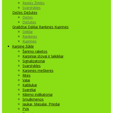
Replės Žirklės
Svarstyklės
Dėžės Dėžutės
Dėžės
Dėžutės
Graibštai
Dėklai Rankinės Kuprinės
Dėklai
Rankinės
Kuprinės
Karpinė žūklė
Šėrimo raketos
Karpiniai stovai ir laikikliai
Signalizatoriai
Svarstyklės
Karpinės meškerės
Ritės
Valai
Kabliukai
Svareliai
Kibimo indikatoriai
Smulkmenos
Jaukai, Masalai, Priedai
PVA