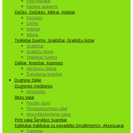
Gyvi masalai
Įrankiai jaukams
Dėžės, Dėžutės, Kibirai, Indeliai
Dėžutės
Dėžės
Indeliai
Kibirai
Tinkleliai žuvims, Graibštai, Graibštų kotai
Graibštai
Graibštų kotai
Tinkleliai žuvims
Dėklai, Krepšiai, Kuprinės
Meškerių dėklai
Žvejybiniai krepšiai
Dugninė žūklė
Dugninės meškerės
Viršūnėlės
Ritės
Valai
Feeder Gum
Florokarboniniai valai
Monofilamentinis valas
Pinti valai
Šėryklos
Svareliai
Kabliukai
Kabliukai su pavadėliu
Smulkmenos, Aksesuarai
Dalgeliai