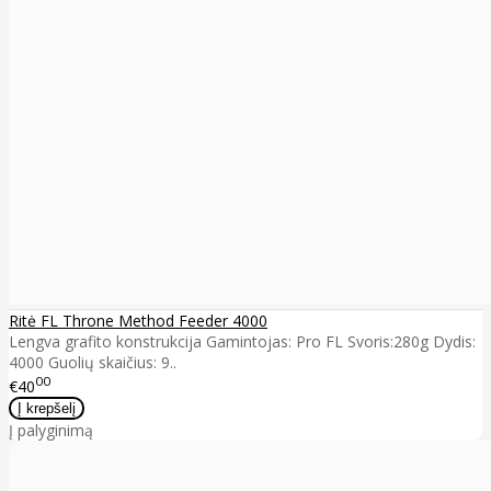
Ritė FL Throne Method Feeder 4000
Lengva grafito konstrukcija Gamintojas: Pro FL Svoris:280g Dydis:
4000 Guolių skaičius: 9..
00
€40
Į palyginimą