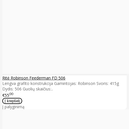
Ritė Robinson Feederman FD 506
Lengva grafito konstrukcija Gamintojas: Robinson Svoris: 415g
Dydis: 506 Guolių skaičius:..
00
€55
Į palyginimą