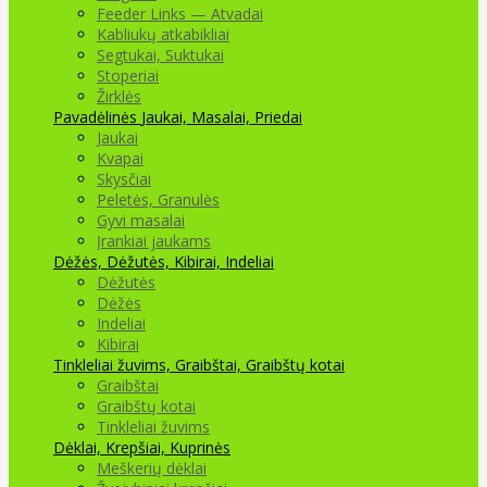
Feeder Links — Atvadai
Kabliukų atkabikliai
Segtukai, Suktukai
Stoperiai
Žirklės
Pavadėlinės
Jaukai, Masalai, Priedai
Jaukai
Kvapai
Skysčiai
Peletės, Granulės
Gyvi masalai
Įrankiai jaukams
Dėžės, Dėžutės, Kibirai, Indeliai
Dėžutės
Dėžės
Indeliai
Kibirai
Tinkleliai žuvims, Graibštai, Graibštų kotai
Graibštai
Graibštų kotai
Tinkleliai žuvims
Dėklai, Krepšiai, Kuprinės
Meškerių dėklai