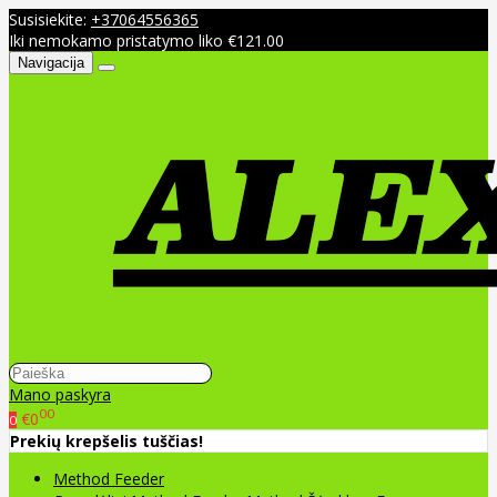
Susisiekite:
+37064556365
Iki nemokamo pristatymo liko €121.00
Navigacija
Mano paskyra
00
€0
0
Prekių krepšelis tuščias!
Method Feeder