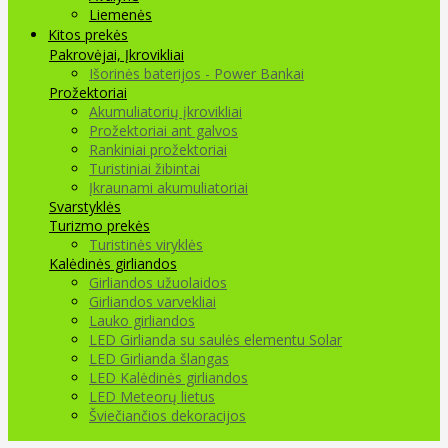
Liemenės
Kitos prekės
Pakrovėjai, Įkrovikliai
Išorinės baterijos - Power Bankai
Prožektoriai
Akumuliatorių įkrovikliai
Prožektoriai ant galvos
Rankiniai prožektoriai
Turistiniai žibintai
Įkraunami akumuliatoriai
Svarstyklės
Turizmo prekės
Turistinės viryklės
Kalėdinės girliandos
Girliandos užuolaidos
Girliandos varvekliai
Lauko girliandos
LED Girlianda su saulės elementu Solar
LED Girlianda šlangas
LED Kalėdinės girliandos
LED Meteorų lietus
Šviečiančios dekoracijos