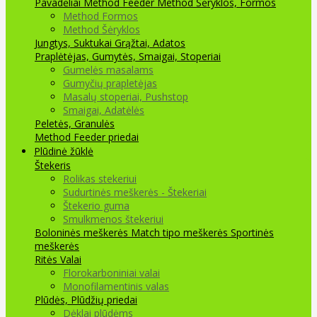
Pavadėliai Method Feeder
Method Šėryklos, Formos
Method Formos
Method Šėryklos
Jungtys, Suktukai
Grąžtai, Adatos
Praplėtėjas, Gumytės, Smaigai, Stoperiai
Gumelės masalams
Gumyčių prapletėjas
Masalų stoperiai, Pushstop
Smaigai, Adatėlės
Peletės, Granulės
Method Feeder priedai
Plūdinė žūklė
Štekeris
Rolikas stekeriui
Sudurtinės meškerės - Štekeriai
Štekerio guma
Smulkmenos štekeriui
Boloninės meškerės
Match tipo meškerės
Sportinės
meškerės
Ritės
Valai
Florokarboniniai valai
Monofilamentinis valas
Plūdės, Plūdžių priedai
Dėklai plūdėms