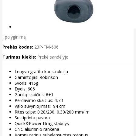
Į palyginimą
Prekės kodas:
23P-FM-606
Turimas kiekis:
Prekė sandėlyje
Lengva grafito konstrukcija
Gamintojas: Robinson
Svoris: 415g
Dydis: 606
Guolių skaičius: 6+1
Perdavimo skaičius: 4,7:1
Valo suvyniojimas: 94 cm
Ritės talpa: 0.28/230, 0.30/200 mm/ m
Sustiprinta pavara
Quick&Power Drag stabdys
CNC aliuminio rankena
Kompiuterinis subalansuotas rotorius