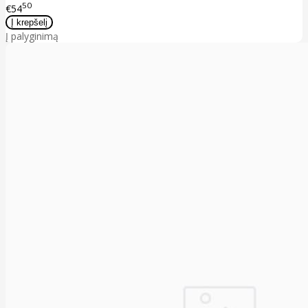
50
€54
Į palyginimą