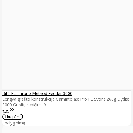
Ritė FL Throne Method Feeder 3000
Lengva grafito konstrukcija Gamintojas: Pro FL Svoris:260g Dydis:
3000 Guolių skaičius: 9..
00
€39
Į palyginimą