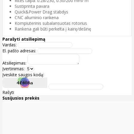
Ritės talpa: 0.28/230, 0.30/200 mm/ m
Sustiprinta pavara
Quick&Power Drag stabdys
CNC aliuminio rankena
Kompiuterinis subalansuotas rotorius
Rankena gali būti perkelta į kairę/dešinę
Parašyti atsiliepimą
Vardas:
El. pašto adresas:
Atsiliepimas:
Įvertinimas:
Įveskite saugos kodą:
Rašyti
Susijusios prekės