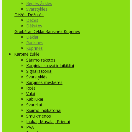
Replės Žirklės
Svarstyklės
Dėžės Dėžutės
Dėžės
Dėžutės
Graibštai
Dėklai Rankinės Kuprinės
Dėklai
Rankinės
Kuprinės
Karpinė žūklė
Šėrimo raketos
Karpiniai stovai ir laikikliai
Signalizatoriai
Svarstyklės
Karpinės meškerės
Ritės
Valai
Kabliukai
Svareliai
Kibimo indikatoriai
Smulkmenos
Jaukai, Masalai, Priedai
PVA