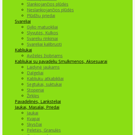
Slankiojančios plūdės
Neslankiojančios plūdės
Plūdžių priedai
Svareliai
Gylio matuokliai
Slyvutės, Kulkos
Svarelių rinkiniai
Svareliai kalibruoti
Kabliukai
Avižėlės žiobriams
Kabliukai su pavadėliu
Smulkmenos, Aksesuarai
Laidynė jaukams
Dalgeliai
Kabliukų atkabikliai
Segtukai, suktukai
Stoperiai
Žirklės
Pavadėlinės, Lanksteliai
Jaukai, Masalai, Priedai
Jaukai
Kvapai
Skysčiai
Peletės, Granulės