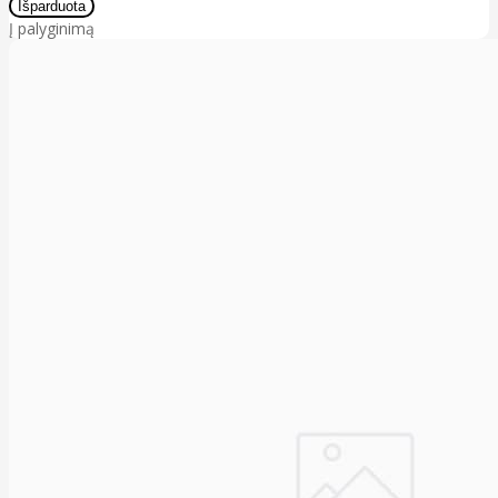
Į palyginimą