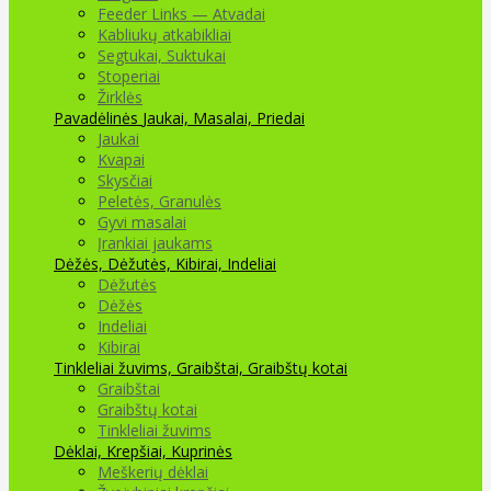
Feeder Links — Atvadai
Kabliukų atkabikliai
Segtukai, Suktukai
Stoperiai
Žirklės
Pavadėlinės
Jaukai, Masalai, Priedai
Jaukai
Kvapai
Skysčiai
Peletės, Granulės
Gyvi masalai
Įrankiai jaukams
Dėžės, Dėžutės, Kibirai, Indeliai
Dėžutės
Dėžės
Indeliai
Kibirai
Tinkleliai žuvims, Graibštai, Graibštų kotai
Graibštai
Graibštų kotai
Tinkleliai žuvims
Dėklai, Krepšiai, Kuprinės
Meškerių dėklai