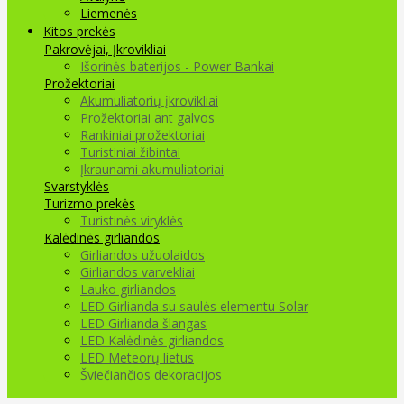
Liemenės
Kitos prekės
Pakrovėjai, Įkrovikliai
Išorinės baterijos - Power Bankai
Prožektoriai
Akumuliatorių įkrovikliai
Prožektoriai ant galvos
Rankiniai prožektoriai
Turistiniai žibintai
Įkraunami akumuliatoriai
Svarstyklės
Turizmo prekės
Turistinės viryklės
Kalėdinės girliandos
Girliandos užuolaidos
Girliandos varvekliai
Lauko girliandos
LED Girlianda su saulės elementu Solar
LED Girlianda šlangas
LED Kalėdinės girliandos
LED Meteorų lietus
Šviečiančios dekoracijos