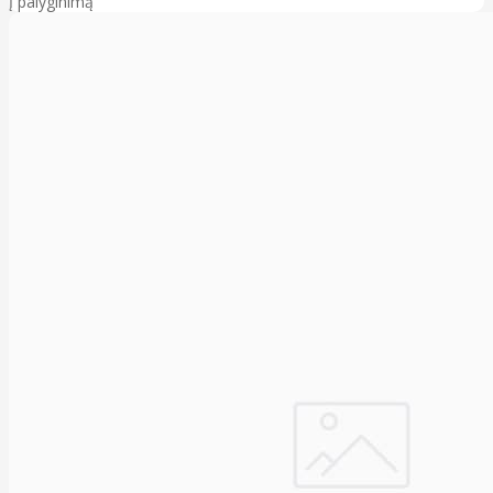
Į palyginimą