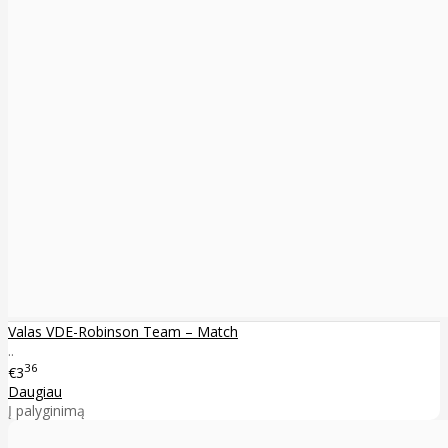
Valas VDE-Robinson Team – Match
..
36
€3
Daugiau
Į palyginimą