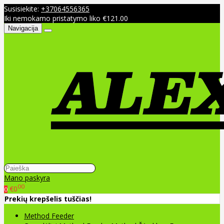
Susisiekite:
+37064556365
Iki nemokamo pristatymo liko €121.00
Navigacija
Mano paskyra
00
€0
0
Prekių krepšelis tuščias!
Method Feeder