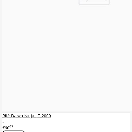
Ritė Daiwa Ninja LT 2000
..
47
€60