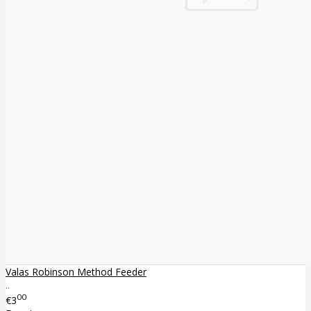
Valas Robinson Method Feeder
..
00
€3