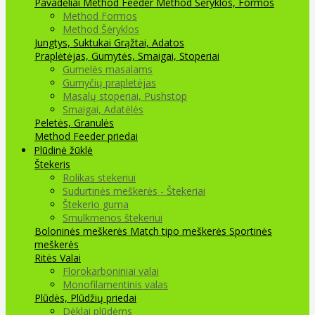
Pavadėliai Method Feeder
Method Šėryklos, Formos
Method Formos
Method Šėryklos
Jungtys, Suktukai
Grąžtai, Adatos
Praplėtėjas, Gumytės, Smaigai, Stoperiai
Gumelės masalams
Gumyčių prapletėjas
Masalų stoperiai, Pushstop
Smaigai, Adatėlės
Peletės, Granulės
Method Feeder priedai
Plūdinė žūklė
Štekeris
Rolikas stekeriui
Sudurtinės meškerės - Štekeriai
Štekerio guma
Smulkmenos štekeriui
Boloninės meškerės
Match tipo meškerės
Sportinės
meškerės
Ritės
Valai
Florokarboniniai valai
Monofilamentinis valas
Plūdės, Plūdžių priedai
Dėklai plūdėms