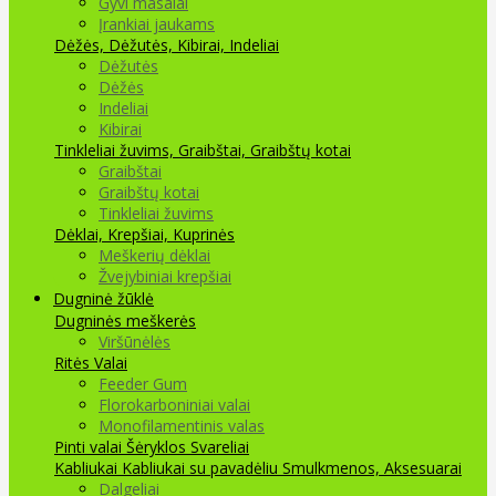
Gyvi masalai
Įrankiai jaukams
Dėžės, Dėžutės, Kibirai, Indeliai
Dėžutės
Dėžės
Indeliai
Kibirai
Tinkleliai žuvims, Graibštai, Graibštų kotai
Graibštai
Graibštų kotai
Tinkleliai žuvims
Dėklai, Krepšiai, Kuprinės
Meškerių dėklai
Žvejybiniai krepšiai
Dugninė žūklė
Dugninės meškerės
Viršūnėlės
Ritės
Valai
Feeder Gum
Florokarboniniai valai
Monofilamentinis valas
Pinti valai
Šėryklos
Svareliai
Kabliukai
Kabliukai su pavadėliu
Smulkmenos, Aksesuarai
Dalgeliai