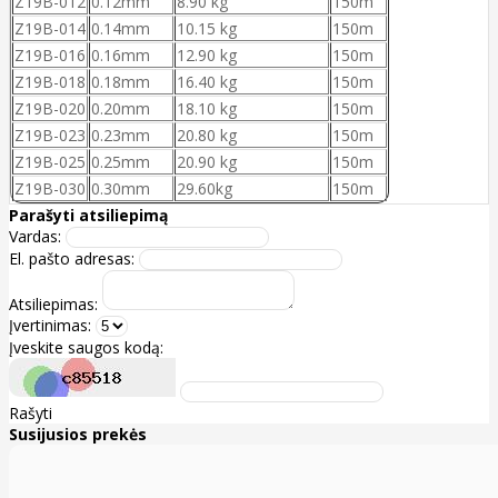
Z19B-012
0.12mm
8.90 kg
150m
Z19B-014
0.14mm
10.15 kg
150m
Z19B-016
0.16mm
12.90 kg
150m
Z19B-018
0.18mm
16.40 kg
150m
Z19B-020
0.20mm
18.10 kg
150m
Z19B-023
0.23mm
20.80 kg
150m
Z19B-025
0.25mm
20.90 kg
150m
Z19B-030
0.30mm
29.60kg
150m
Parašyti atsiliepimą
Vardas:
El. pašto adresas:
Atsiliepimas:
Įvertinimas:
Įveskite saugos kodą:
Rašyti
Susijusios prekės