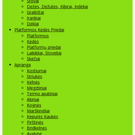
Stovai
Dėžės, Dėžutės, Kibirai, Indeliai
Graibštai
Įrankiai
Dėklai
Platformos Kėdės Priedai
Platformos
Kėdės
Platformų priedai
Laikikliai, Stoveliai
Skėčiai
Apranga
Kostiumai
Striukės
Kelnės
Megztiniai
Termo apatiniai
Akiniai
Kojinės
Marškinėliai
Kepurės Kaukės
Pirštinės
Bridkelnės
Avalynė