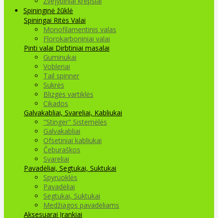
Žvejybiniai krepšiai
Spininginė žūklė
Spiningai
Ritės
Valai
Monofilamentinis valas
Florokarboniniai valai
Pinti valai
Dirbtiniai masalai
Guminukai
Vobleriai
Tail spinner
Sukrės
Blizgės vartiklės
Cikados
Galvakabliai, Svareliai, Kabliukai
"Stinger" Sistemėlės
Galvakabliai
Ofsetiniai kabliukai
Čeburaškos
Svareliai
Pavadėliai, Segtukai, Suktukai
Spyruoklės
Pavadėliai
Segtukai, Suktukai
Medžiagos pavadėliams
Aksesuarai Įrankiai