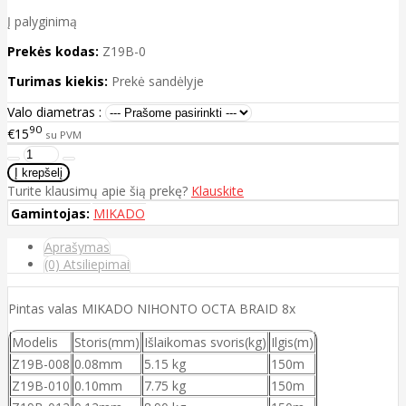
Į palyginimą
Prekės kodas:
Z19B-0
Turimas kiekis:
Prekė sandėlyje
Valo diametras :
90
€15
su PVM
Turite klausimų apie šią prekę?
Klauskite
Gamintojas:
MIKADO
Aprašymas
(0) Atsiliepimai
Pintas valas MIKADO NIHONTO OCTA BRAID 8x
Modelis
Storis(mm)
Išlaikomas svoris(kg)
Ilgis(m)
Z19B-008
0.08mm
5.15 kg
150m
Z19B-010
0.10mm
7.75 kg
150m