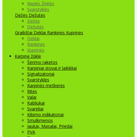
Replės Žirklės
Svarstyklės
Dėžės Dėžutės
Dėžės
Dėžutės
Graibštai
Dėklai Rankinės Kuprinės
Dėklai
Rankinės
Kuprinės
Karpinė žūklė
Šėrimo raketos
Karpiniai stovai ir laikikliai
Signalizatoriai
Svarstyklės
Karpinės meškerės
Ritės
Valai
Kabliukai
Svareliai
Kibimo indikatoriai
Smulkmenos
Jaukai, Masalai, Priedai
PVA