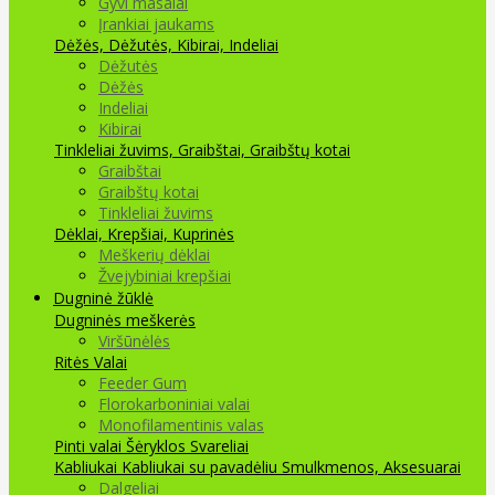
Gyvi masalai
Įrankiai jaukams
Dėžės, Dėžutės, Kibirai, Indeliai
Dėžutės
Dėžės
Indeliai
Kibirai
Tinkleliai žuvims, Graibštai, Graibštų kotai
Graibštai
Graibštų kotai
Tinkleliai žuvims
Dėklai, Krepšiai, Kuprinės
Meškerių dėklai
Žvejybiniai krepšiai
Dugninė žūklė
Dugninės meškerės
Viršūnėlės
Ritės
Valai
Feeder Gum
Florokarboniniai valai
Monofilamentinis valas
Pinti valai
Šėryklos
Svareliai
Kabliukai
Kabliukai su pavadėliu
Smulkmenos, Aksesuarai
Dalgeliai