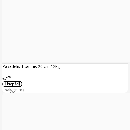
Pavadėlis Titaninis 20 cm 12kg
..
20
€2
Į palyginimą