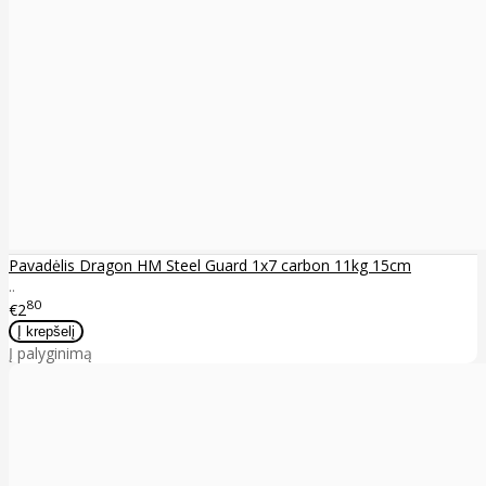
Pavadėlis Dragon HM Steel Guard 1x7 carbon 11kg 15cm
..
80
€2
Į palyginimą