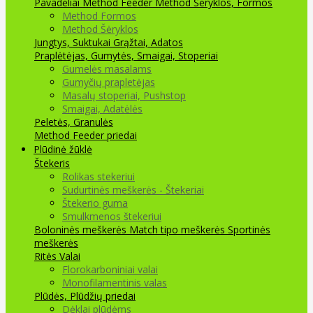
Pavadėliai Method Feeder
Method Šėryklos, Formos
Method Formos
Method Šėryklos
Jungtys, Suktukai
Grąžtai, Adatos
Praplėtėjas, Gumytės, Smaigai, Stoperiai
Gumelės masalams
Gumyčių prapletėjas
Masalų stoperiai, Pushstop
Smaigai, Adatėlės
Peletės, Granulės
Method Feeder priedai
Plūdinė žūklė
Štekeris
Rolikas stekeriui
Sudurtinės meškerės - Štekeriai
Štekerio guma
Smulkmenos štekeriui
Boloninės meškerės
Match tipo meškerės
Sportinės
meškerės
Ritės
Valai
Florokarboniniai valai
Monofilamentinis valas
Plūdės, Plūdžių priedai
Dėklai plūdėms