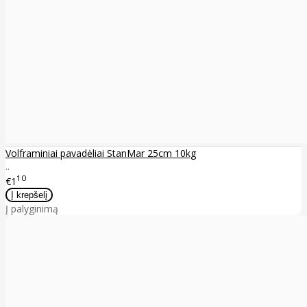
Volframiniai pavadėliai StanMar 25cm 10kg
..
10
€1
Į palyginimą