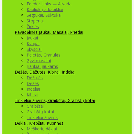
Feeder Links — Atvadai
Kabliukų atkabikliai
Segtukai, Suktukai
Stoperiai
Žirklės
Pavadėlinės
Jaukai, Masalai, Priedai
Jaukai
Kvapai
Skysčiai
Peletės, Granulės
Gyvi masalai
Įrankiai jaukams
Dėžės, Dėžutės, Kibirai, Indeliai
Dėžutės
Dėžės
Indeliai
Kibirai
Tinkleliai žuvims, Graibštai, Graibštų kotai
Graibštai
Graibštų kotai
Tinkleliai žuvims
Dėklai, Krepšiai, Kuprinės
Meškerių dėklai