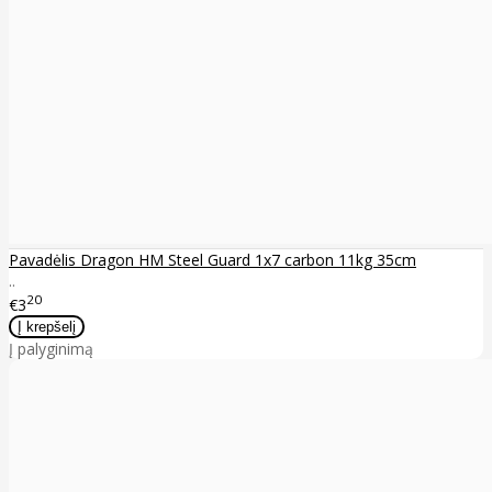
Pavadėlis Dragon HM Steel Guard 1x7 carbon 11kg 35cm
..
20
€3
Į palyginimą