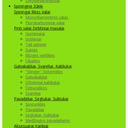
Žvejybiniai krepšiai
Spininginė žūklė
Spiningai
Ritės
Valai
Monofilamentinis valas
Florokarboniniai valai
Pinti valai
Dirbtiniai masalai
Guminukai
Vobleriai
Tail spinner
Sukrės
Blizgės vartiklės
Cikados
Galvakabliai, Svareliai, Kabliukai
"Stinger" Sistemėlės
Galvakabliai
Ofsetiniai kabliukai
Čeburaškos
Svareliai
Pavadėliai, Segtukai, Suktukai
Spyruoklės
Pavadėliai
Segtukai, Suktukai
Medžiagos pavadėliams
Aksesuarai Įrankiai