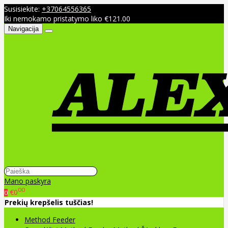
Susisiekite:
+37064556365
Iki nemokamo pristatymo liko €121.00
Navigacija
Mano paskyra
00
€0
0
Prekių krepšelis tuščias!
Method Feeder