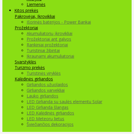
Liemenės
Kitos prekės
Pakrovėjai, Įkrovikliai
Išorinės baterijos - Power Bankai
Prožektoriai
Akumuliatorių įkrovikliai
Prožektoriai ant galvos
Rankiniai prožektoriai
Turistiniai žibintai
Įkraunami akumuliatoriai
Svarstyklės
Turizmo prekės
Turistinės viryklės
Kalėdinės girliandos
Girliandos užuolaidos
Girliandos varvekliai
Lauko girliandos
LED Girlianda su saulės elementu Solar
LED Girlianda šlangas
LED Kalėdinės girliandos
LED Meteorų lietus
Šviečiančios dekoracijos