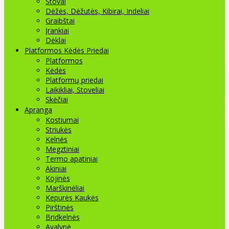
Stovai
Dėžės, Dėžutės, Kibirai, Indeliai
Graibštai
Įrankiai
Dėklai
Platformos Kėdės Priedai
Platformos
Kėdės
Platformų priedai
Laikikliai, Stoveliai
Skėčiai
Apranga
Kostiumai
Striukės
Kelnės
Megztiniai
Termo apatiniai
Akiniai
Kojinės
Marškinėliai
Kepurės Kaukės
Pirštinės
Bridkelnės
Avalynė