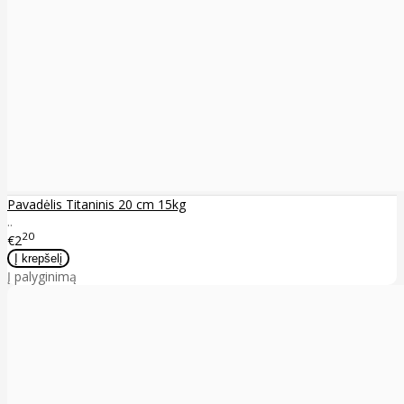
Pavadėlis Titaninis 20 cm 15kg
..
20
€2
Į palyginimą