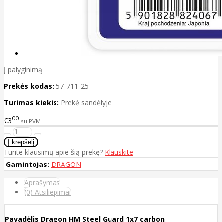
Į palyginimą
Prekės kodas:
57-711-25
Turimas kiekis:
Prekė sandėlyje
00
€3
su PVM
Turite klausimų apie šią prekę?
Klauskite
Gamintojas:
DRAGON
Aprašymas
(0) Atsiliepimai
Pavadėlis Dragon HM Steel Guard 1x7 carbon