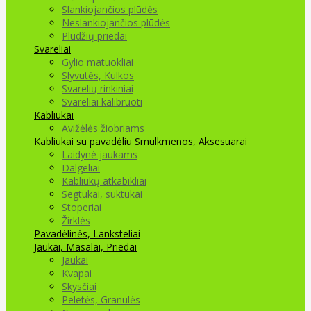
Slankiojančios plūdės
Neslankiojančios plūdės
Plūdžių priedai
Svareliai
Gylio matuokliai
Slyvutės, Kulkos
Svarelių rinkiniai
Svareliai kalibruoti
Kabliukai
Avižėlės žiobriams
Kabliukai su pavadėliu
Smulkmenos, Aksesuarai
Laidynė jaukams
Dalgeliai
Kabliukų atkabikliai
Segtukai, suktukai
Stoperiai
Žirklės
Pavadėlinės, Lanksteliai
Jaukai, Masalai, Priedai
Jaukai
Kvapai
Skysčiai
Peletės, Granulės