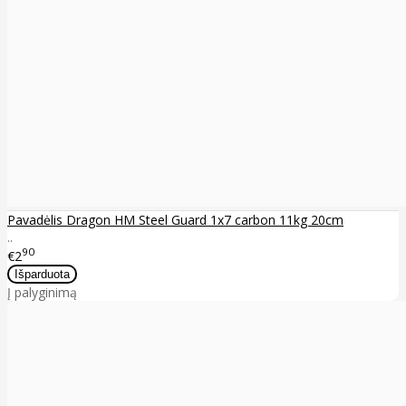
Pavadėlis Dragon HM Steel Guard 1x7 carbon 11kg 20cm
..
90
€2
Į palyginimą