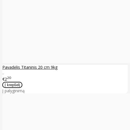
Pavadėlis Titaninis 20 cm 9kg
..
20
€2
Į palyginimą