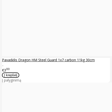
Pavadėlis Dragon HM Steel Guard 1x7 carbon 11kg 30cm
..
00
€3
Į palyginimą