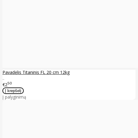
Pavadėlis Titaninis FL 20 cm 12kg
..
50
€2
Į palyginimą