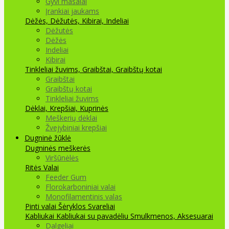
Gyvi masalai
Įrankiai jaukams
Dėžės, Dėžutės, Kibirai, Indeliai
Dėžutės
Dėžės
Indeliai
Kibirai
Tinkleliai žuvims, Graibštai, Graibštų kotai
Graibštai
Graibštų kotai
Tinkleliai žuvims
Dėklai, Krepšiai, Kuprinės
Meškerių dėklai
Žvejybiniai krepšiai
Dugninė žūklė
Dugninės meškerės
Viršūnėlės
Ritės
Valai
Feeder Gum
Florokarboniniai valai
Monofilamentinis valas
Pinti valai
Šėryklos
Svareliai
Kabliukai
Kabliukai su pavadėliu
Smulkmenos, Aksesuarai
Dalgeliai