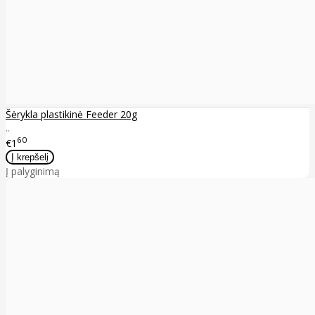
Šėrykla plastikinė Feeder 20g
..
60
€1
Į palyginimą