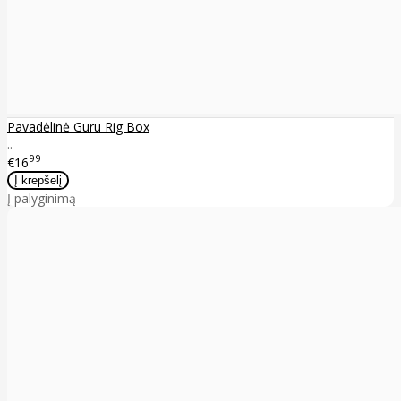
Pavadėlinė Guru Rig Box
..
99
€16
Į palyginimą