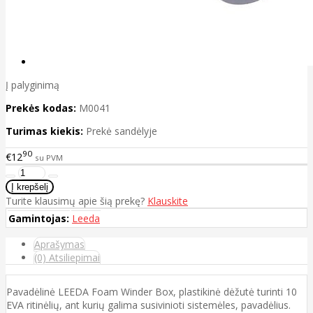
Į palyginimą
Prekės kodas:
M0041
Turimas kiekis:
Prekė sandėlyje
90
€12
su PVM
Turite klausimų apie šią prekę?
Klauskite
Gamintojas:
Leeda
Aprašymas
(0) Atsiliepimai
Pavadėlinė LEEDA Foam Winder Box, plastikinė dėžutė turinti 10
EVA ritinėlių, ant kurių galima susivinioti sistemėles, pavadėlius.