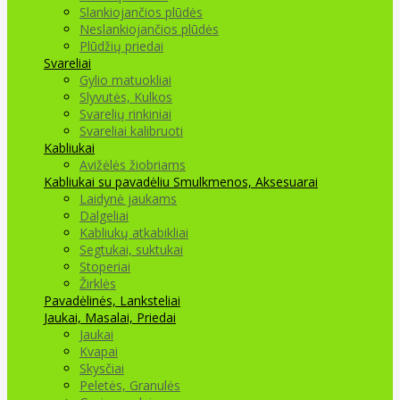
Slankiojančios plūdės
Neslankiojančios plūdės
Plūdžių priedai
Svareliai
Gylio matuokliai
Slyvutės, Kulkos
Svarelių rinkiniai
Svareliai kalibruoti
Kabliukai
Avižėlės žiobriams
Kabliukai su pavadėliu
Smulkmenos, Aksesuarai
Laidynė jaukams
Dalgeliai
Kabliukų atkabikliai
Segtukai, suktukai
Stoperiai
Žirklės
Pavadėlinės, Lanksteliai
Jaukai, Masalai, Priedai
Jaukai
Kvapai
Skysčiai
Peletės, Granulės