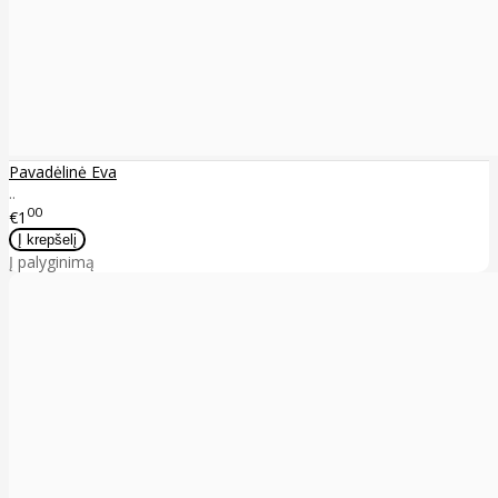
Pavadėlinė Eva
..
00
€1
Į palyginimą