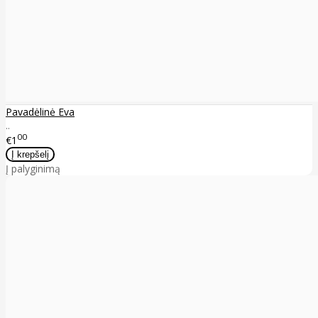
Pavadėlinė Eva
..
00
€1
Į palyginimą