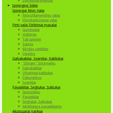
Žvejybiniai krepšiai
Spininginė žūklė
Spiningai
Ritės
Valai
Monofilamentinis valas
Florokarboniniai valai
Pinti valai
Dirbtiniai masalai
Guminukai
Vobleriai
Tail spinner
Sukrės
Blizgės vartiklės
Cikados
Galvakabliai, Svareliai, Kabliukai
"Stinger" Sistemėlės
Galvakabliai
Ofsetiniai kabliukai
Čeburaškos
Svareliai
Pavadėliai, Segtukai, Suktukai
Spyruoklės
Pavadėliai
Segtukai, Suktukai
Medžiagos pavadėliams
Aksesuarai Įrankiai