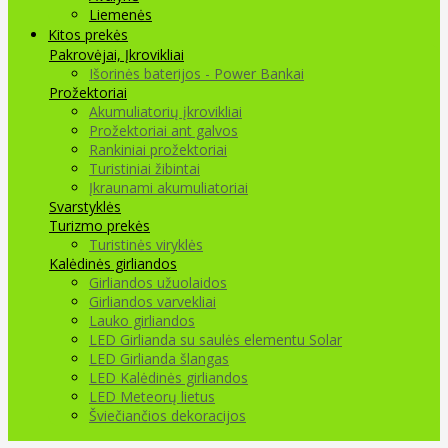
Liemenės
Kitos prekės
Pakrovėjai, Įkrovikliai
Išorinės baterijos - Power Bankai
Prožektoriai
Akumuliatorių įkrovikliai
Prožektoriai ant galvos
Rankiniai prožektoriai
Turistiniai žibintai
Įkraunami akumuliatoriai
Svarstyklės
Turizmo prekės
Turistinės viryklės
Kalėdinės girliandos
Girliandos užuolaidos
Girliandos varvekliai
Lauko girliandos
LED Girlianda su saulės elementu Solar
LED Girlianda šlangas
LED Kalėdinės girliandos
LED Meteorų lietus
Šviečiančios dekoracijos