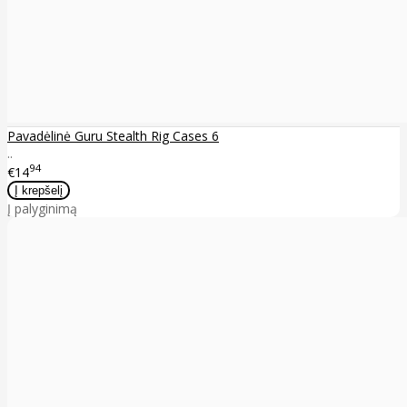
Pavadėlinė Guru Stealth Rig Cases 6
..
94
€14
Į palyginimą