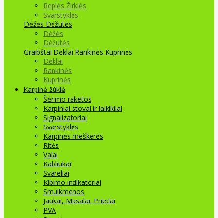
Replės Žirklės
Svarstyklės
Dėžės Dėžutės
Dėžės
Dėžutės
Graibštai
Dėklai Rankinės Kuprinės
Dėklai
Rankinės
Kuprinės
Karpinė žūklė
Šėrimo raketos
Karpiniai stovai ir laikikliai
Signalizatoriai
Svarstyklės
Karpinės meškerės
Ritės
Valai
Kabliukai
Svareliai
Kibimo indikatoriai
Smulkmenos
Jaukai, Masalai, Priedai
PVA