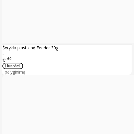
Šėrykla plastikinė Feeder 30g
..
60
€1
Į palyginimą