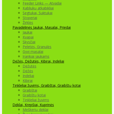
Feeder Links — Atvadai
Kabliukų atkabikliai
Segtukai, Suktukai
Stoperiai
Žirklės
Pavadėlinės
Jaukai, Masalai, Priedai
Jaukai
Kvapai
Skysčiai
Peletės, Granulės
Gyvi masalai
Įrankiai jaukams
Dėžės, Dėžutės, Kibirai, Indeliai
Dėžutės
Dėžės
Indeliai
Kibirai
Tinkleliai žuvims, Graibštai, Graibštų kotai
Graibštai
Graibštų kotai
Tinkleliai žuvims
Dėklai, Krepšiai, Kuprinės
Meškerių dėklai