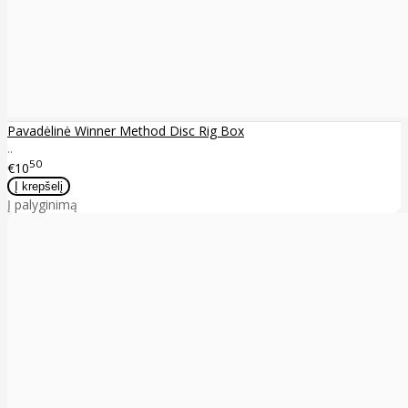
Pavadėlinė Winner Method Disc Rig Box
..
50
€10
Į palyginimą