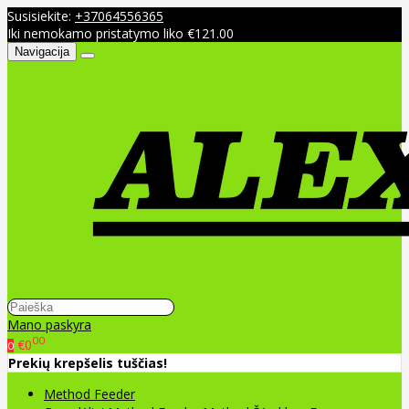
Susisiekite:
+37064556365
Iki nemokamo pristatymo liko €121.00
Navigacija
Mano paskyra
00
€0
0
Prekių krepšelis tuščias!
Method Feeder