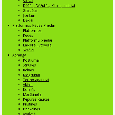
Stovai
Dėžės, Dėžutės, Kibirai, Indeliai
Graibštai
Įrankiai
Dėklai
Platformos Kėdės Priedai
Platformos
Kėdės
Platformų priedai
Laikikliai, Stoveliai
Skėčiai
Apranga
Kostiumai
Striukės
Kelnės
Megztiniai
Termo apatiniai
Akiniai
Kojinės
Marškinėliai
Kepurės Kaukės
Pirštinės
Bridkelnės
Avalynė