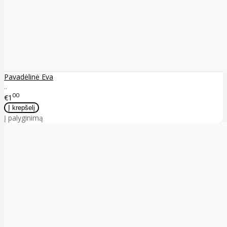
Pavadėlinė Eva
..
00
€1
Į palyginimą