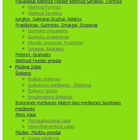
Pavadėliai Method Feeder
Method Šėryklos, Formos
Method Formos
Method Šėryklos
Jungtys, Suktukai
Grąžtai, Adatos
Praplėtėjas, Gumytės, Smaigai, Stoperiai
Gumelės masalams
Gumyčių prapletėjas
Masalų stoperiai, Pushstop
Smaigai, Adatėlės
Peletės, Granulės
Method Feeder priedai
Plūdinė žūklė
Štekeris
Rolikas stekeriui
Sudurtinės meškerės - Štekeriai
Štekerio guma
Smulkmenos štekeriui
Boloninės meškerės
Match tipo meškerės
Sportinės
meškerės
Ritės
Valai
Florokarboniniai valai
Monofilamentinis valas
Plūdės, Plūdžių priedai
Dėklai plūdėms