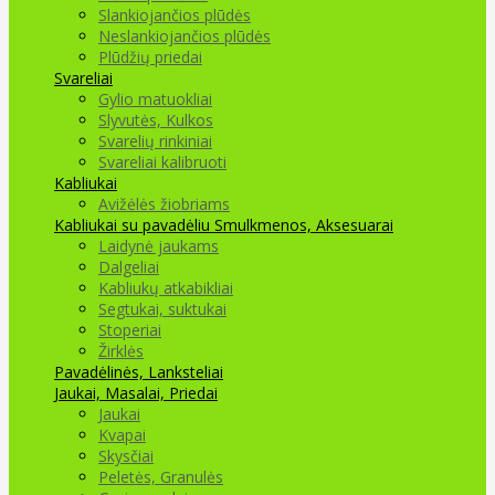
Slankiojančios plūdės
Neslankiojančios plūdės
Plūdžių priedai
Svareliai
Gylio matuokliai
Slyvutės, Kulkos
Svarelių rinkiniai
Svareliai kalibruoti
Kabliukai
Avižėlės žiobriams
Kabliukai su pavadėliu
Smulkmenos, Aksesuarai
Laidynė jaukams
Dalgeliai
Kabliukų atkabikliai
Segtukai, suktukai
Stoperiai
Žirklės
Pavadėlinės, Lanksteliai
Jaukai, Masalai, Priedai
Jaukai
Kvapai
Skysčiai
Peletės, Granulės