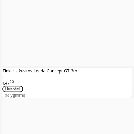
Tinklelis žuvims Leeda Concept GT 3m
..
90
€47
Į palyginimą