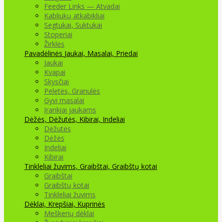
Feeder Links — Atvadai
Kabliukų atkabikliai
Segtukai, Suktukai
Stoperiai
Žirklės
Pavadėlinės
Jaukai, Masalai, Priedai
Jaukai
Kvapai
Skysčiai
Peletės, Granulės
Gyvi masalai
Įrankiai jaukams
Dėžės, Dėžutės, Kibirai, Indeliai
Dėžutės
Dėžės
Indeliai
Kibirai
Tinkleliai žuvims, Graibštai, Graibštų kotai
Graibštai
Graibštų kotai
Tinkleliai žuvims
Dėklai, Krepšiai, Kuprinės
Meškerių dėklai