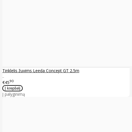
Tinklelis žuvims Leeda Concept GT 2.5m
..
90
€45
Į palyginimą