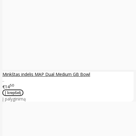
Minkštas indelis MAP Dual Medium GB Bowl
..
50
€14
Į palyginimą