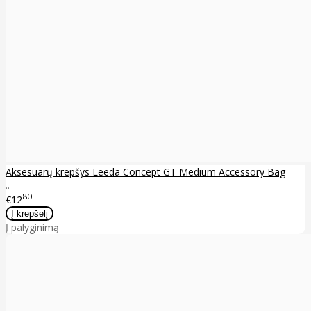
Aksesuarų krepšys Leeda Concept GT Medium Accessory Bag
..
80
€12
Į palyginimą