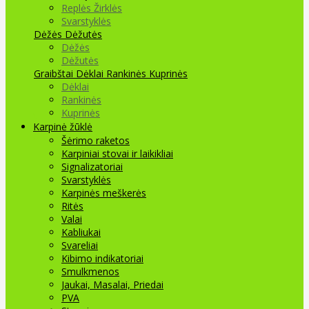
Replės Žirklės
Svarstyklės
Dėžės Dėžutės
Dėžės
Dėžutės
Graibštai
Dėklai Rankinės Kuprinės
Dėklai
Rankinės
Kuprinės
Karpinė žūklė
Šėrimo raketos
Karpiniai stovai ir laikikliai
Signalizatoriai
Svarstyklės
Karpinės meškerės
Ritės
Valai
Kabliukai
Svareliai
Kibimo indikatoriai
Smulkmenos
Jaukai, Masalai, Priedai
PVA