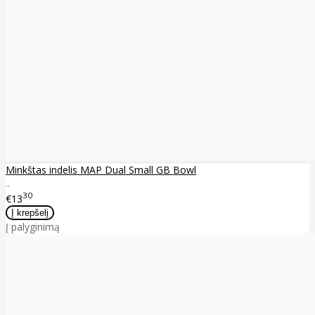
Minkštas indelis MAP Dual Small GB Bowl
..
30
€13
Į palyginimą