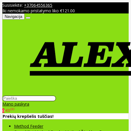
Susisiekite:
+37064556365
Iki nemokamo pristatymo liko €121.00
Navigacija
Mano paskyra
00
€0
0
Prekių krepšelis tuščias!
Method Feeder