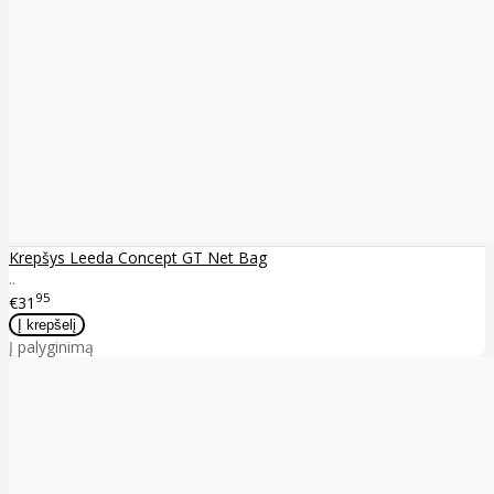
Krepšys Leeda Concept GT Net Bag
..
95
€31
Į palyginimą