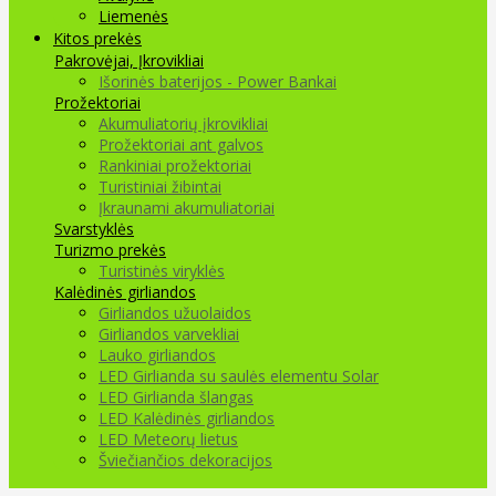
Liemenės
Kitos prekės
Pakrovėjai, Įkrovikliai
Išorinės baterijos - Power Bankai
Prožektoriai
Akumuliatorių įkrovikliai
Prožektoriai ant galvos
Rankiniai prožektoriai
Turistiniai žibintai
Įkraunami akumuliatoriai
Svarstyklės
Turizmo prekės
Turistinės viryklės
Kalėdinės girliandos
Girliandos užuolaidos
Girliandos varvekliai
Lauko girliandos
LED Girlianda su saulės elementu Solar
LED Girlianda šlangas
LED Kalėdinės girliandos
LED Meteorų lietus
Šviečiančios dekoracijos