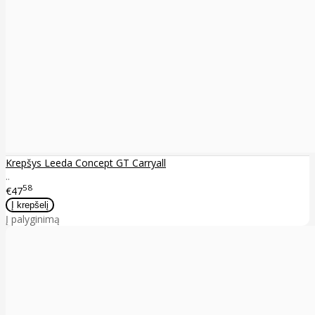
Krepšys Leeda Concept GT Carryall
..
58
€47
Į palyginimą