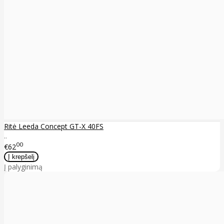
Ritė Leeda Concept GT-X 40FS
..
00
€62
Į palyginimą