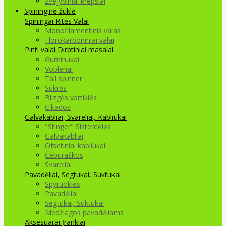
Žvejybiniai krepšiai
Spininginė žūklė
Spiningai
Ritės
Valai
Monofilamentinis valas
Florokarboniniai valai
Pinti valai
Dirbtiniai masalai
Guminukai
Vobleriai
Tail spinner
Sukrės
Blizgės vartiklės
Cikados
Galvakabliai, Svareliai, Kabliukai
"Stinger" Sistemėlės
Galvakabliai
Ofsetiniai kabliukai
Čeburaškos
Svareliai
Pavadėliai, Segtukai, Suktukai
Spyruoklės
Pavadėliai
Segtukai, Suktukai
Medžiagos pavadėliams
Aksesuarai Įrankiai