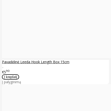
Pavadėlinė Leeda Hook Length Box 15cm
..
90
€5
Į palyginimą