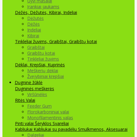
Gyvi masalai
Įrankiai jaukams
Dėžės, Dėžutės, Kibirai, Indeliai
Dėžutės
Dėžės
Indeliai
Kibirai
Tinkleliai žuvims, Graibštai, Graibštų kotai
Graibštai
Graibštų kotai
Tinkleliai žuvims
Dėklai, Krepšiai, Kuprinės
Meškerių dėklai
Žvejybiniai krepšiai
Dugninė žūklė
Dugninės meškerės
Viršūnėlės
Ritės
Valai
Feeder Gum
Florokarboniniai valai
Monofilamentinis valas
Pinti valai
Šėryklos
Svareliai
Kabliukai
Kabliukai su pavadėliu
Smulkmenos, Aksesuarai
Dalgeliai