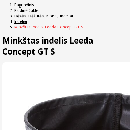
Pagrindinis
Plūdinė žūklė
Dėžės, Dėžutės, Kibirai, Indeliai
Indeliai
Minkštas indelis Leeda Concept GT S
Minkštas indelis Leeda
Concept GT S