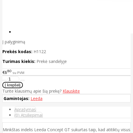
Į palyginimą
Prekės kodas:
H1122
Turimas kiekis:
Prekė sandėlyje
80
€6
su PVM
Turite klausimų apie šią prekę?
Klauskite
Gamintojas:
Leeda
Aprašymas
(0) Atsiliepimai
Minkštas indelis Leeda Concept GT sukurtas taip, kad atitiktų visus