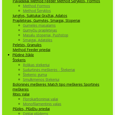
Pavadėliai Method Feeder
Method Šėryklos, Formos
Method Formos
Method Šėryklos
Jungtys, Suktukai
Grąžtai, Adatos
Praplėtėjas, Gumytės, Smaigai, Stoperiai
Gumelės masalams
Gumyčių prapletėjas
Masalų stoperiai, Pushstop
Smaigai, Adatėlės
Peletės, Granulės
Method Feeder priedai
Plūdinė žūklė
Štekeris
Rolikas stekeriui
Sudurtinės meškerės - Štekeriai
Štekerio guma
Smulkmenos štekeriui
Boloninės meškerės
Match tipo meškerės
Sportinės
meškerės
Ritės
Valai
Florokarboniniai valai
Monofilamentinis valas
Plūdės, Plūdžių priedai
Dėklai plūdėms