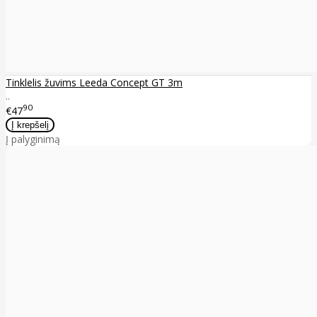
Tinklelis žuvims Leeda Concept GT 3m
..
90
€47
Į palyginimą