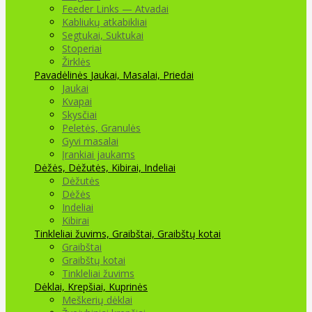
Feeder Links — Atvadai
Kabliukų atkabikliai
Segtukai, Suktukai
Stoperiai
Žirklės
Pavadėlinės
Jaukai, Masalai, Priedai
Jaukai
Kvapai
Skysčiai
Peletės, Granulės
Gyvi masalai
Įrankiai jaukams
Dėžės, Dėžutės, Kibirai, Indeliai
Dėžutės
Dėžės
Indeliai
Kibirai
Tinkleliai žuvims, Graibštai, Graibštų kotai
Graibštai
Graibštų kotai
Tinkleliai žuvims
Dėklai, Krepšiai, Kuprinės
Meškerių dėklai