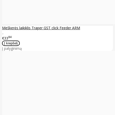
Meškerės laikiklis Traper GST click Feeder ARM
..
84
€33
Į palyginimą