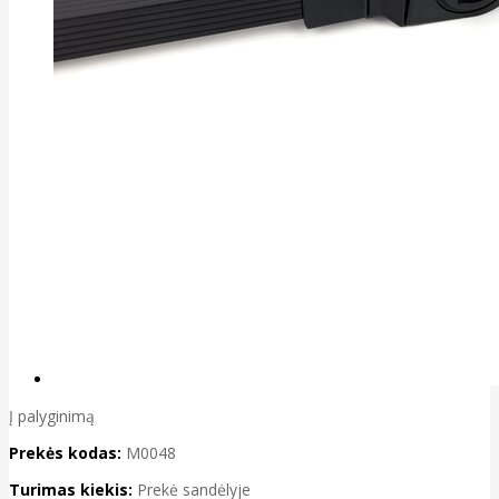
Į palyginimą
Prekės kodas:
M0048
Turimas kiekis:
Prekė sandėlyje