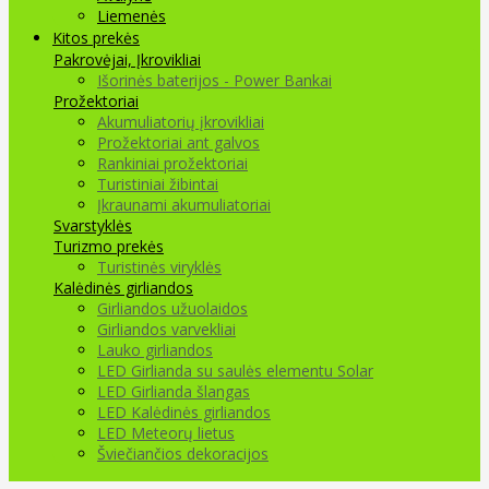
Liemenės
Kitos prekės
Pakrovėjai, Įkrovikliai
Išorinės baterijos - Power Bankai
Prožektoriai
Akumuliatorių įkrovikliai
Prožektoriai ant galvos
Rankiniai prožektoriai
Turistiniai žibintai
Įkraunami akumuliatoriai
Svarstyklės
Turizmo prekės
Turistinės viryklės
Kalėdinės girliandos
Girliandos užuolaidos
Girliandos varvekliai
Lauko girliandos
LED Girlianda su saulės elementu Solar
LED Girlianda šlangas
LED Kalėdinės girliandos
LED Meteorų lietus
Šviečiančios dekoracijos