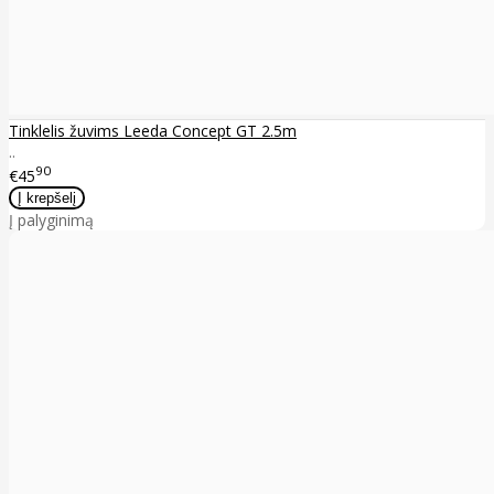
Tinklelis žuvims Leeda Concept GT 2.5m
..
90
€45
Į palyginimą