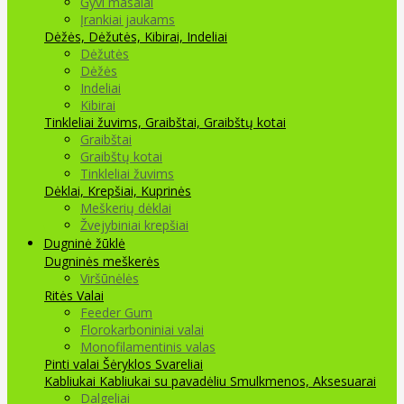
Gyvi masalai
Įrankiai jaukams
Dėžės, Dėžutės, Kibirai, Indeliai
Dėžutės
Dėžės
Indeliai
Kibirai
Tinkleliai žuvims, Graibštai, Graibštų kotai
Graibštai
Graibštų kotai
Tinkleliai žuvims
Dėklai, Krepšiai, Kuprinės
Meškerių dėklai
Žvejybiniai krepšiai
Dugninė žūklė
Dugninės meškerės
Viršūnėlės
Ritės
Valai
Feeder Gum
Florokarboniniai valai
Monofilamentinis valas
Pinti valai
Šėryklos
Svareliai
Kabliukai
Kabliukai su pavadėliu
Smulkmenos, Aksesuarai
Dalgeliai