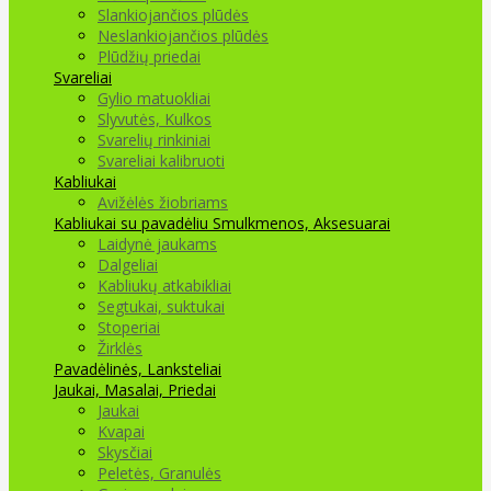
Slankiojančios plūdės
Neslankiojančios plūdės
Plūdžių priedai
Svareliai
Gylio matuokliai
Slyvutės, Kulkos
Svarelių rinkiniai
Svareliai kalibruoti
Kabliukai
Avižėlės žiobriams
Kabliukai su pavadėliu
Smulkmenos, Aksesuarai
Laidynė jaukams
Dalgeliai
Kabliukų atkabikliai
Segtukai, suktukai
Stoperiai
Žirklės
Pavadėlinės, Lanksteliai
Jaukai, Masalai, Priedai
Jaukai
Kvapai
Skysčiai
Peletės, Granulės