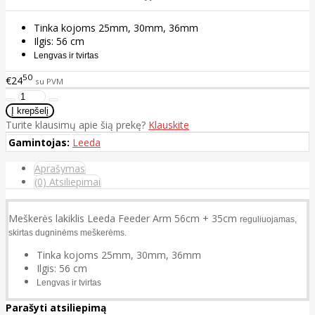
Tinka kojoms 25mm, 30mm, 36mm
Ilgis: 56 cm
Lengvas ir tvirtas
50
€24
su PVM
Turite klausimų apie šią prekę?
Klauskite
Gamintojas:
Leeda
Aprašymas
(0) Atsiliepimai
Meškerės lakiklis Leeda Feeder Arm 56cm + 35cm
reguliuojamas,
skirtas dugninėms meškerėms.
Tinka kojoms 25mm, 30mm, 36mm
Ilgis: 56 cm
Lengvas ir tvirtas
Parašyti atsiliepimą