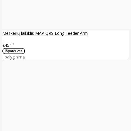
Meškerių laikiklis MAP QRS Long Feeder Arm
..
90
€45
Į palyginimą