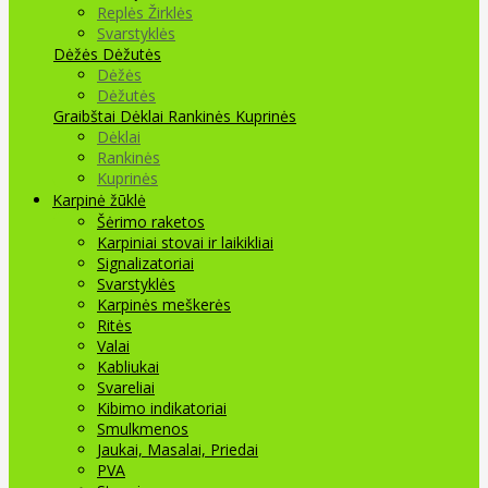
Replės Žirklės
Svarstyklės
Dėžės Dėžutės
Dėžės
Dėžutės
Graibštai
Dėklai Rankinės Kuprinės
Dėklai
Rankinės
Kuprinės
Karpinė žūklė
Šėrimo raketos
Karpiniai stovai ir laikikliai
Signalizatoriai
Svarstyklės
Karpinės meškerės
Ritės
Valai
Kabliukai
Svareliai
Kibimo indikatoriai
Smulkmenos
Jaukai, Masalai, Priedai
PVA