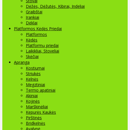
Stovai
Dėžės, Dėžutės, Kibirai, Indeliai
Graibštai
Įrankiai
Dėklai
Platformos Kėdės Priedai
Platformos
Kėdės
Platformų priedai
Laikikliai, Stoveliai
Skėčiai
Apranga
Kostiumai
Striukės
Kelnės
Megztiniai
Termo apatiniai
Akiniai
Kojinės
Marškinėliai
Kepurės Kaukės
Pirštinės
Bridkelnės
Avalynė