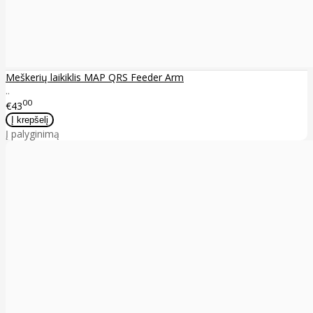
Meškerių laikiklis MAP QRS Feeder Arm
..
00
€43
Į palyginimą