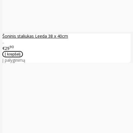
Šoninis staliukas Leeda 38 x 40cm
..
90
€29
Į palyginimą