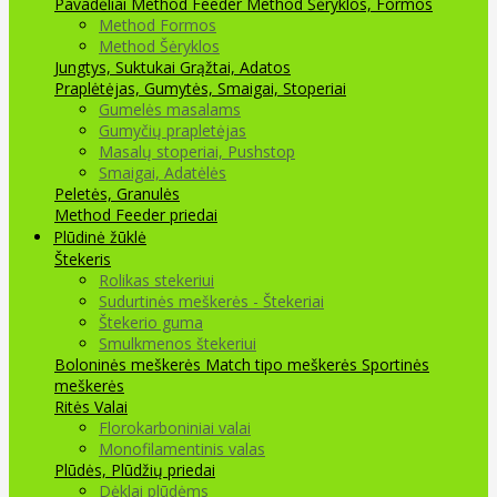
Pavadėliai Method Feeder
Method Šėryklos, Formos
Method Formos
Method Šėryklos
Jungtys, Suktukai
Grąžtai, Adatos
Praplėtėjas, Gumytės, Smaigai, Stoperiai
Gumelės masalams
Gumyčių prapletėjas
Masalų stoperiai, Pushstop
Smaigai, Adatėlės
Peletės, Granulės
Method Feeder priedai
Plūdinė žūklė
Štekeris
Rolikas stekeriui
Sudurtinės meškerės - Štekeriai
Štekerio guma
Smulkmenos štekeriui
Boloninės meškerės
Match tipo meškerės
Sportinės
meškerės
Ritės
Valai
Florokarboniniai valai
Monofilamentinis valas
Plūdės, Plūdžių priedai
Dėklai plūdėms