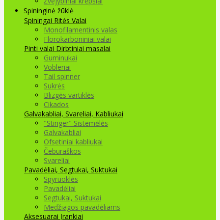
Žvejybiniai krepšiai
Spininginė žūklė
Spiningai
Ritės
Valai
Monofilamentinis valas
Florokarboniniai valai
Pinti valai
Dirbtiniai masalai
Guminukai
Vobleriai
Tail spinner
Sukrės
Blizgės vartiklės
Cikados
Galvakabliai, Svareliai, Kabliukai
"Stinger" Sistemėlės
Galvakabliai
Ofsetiniai kabliukai
Čeburaškos
Svareliai
Pavadėliai, Segtukai, Suktukai
Spyruoklės
Pavadėliai
Segtukai, Suktukai
Medžiagos pavadėliams
Aksesuarai Įrankiai