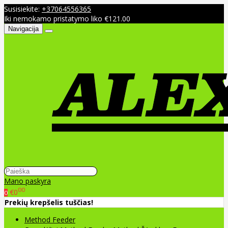
Susisiekite:
+37064556365
Iki nemokamo pristatymo liko €121.00
Navigacija
Mano paskyra
00
€0
0
Prekių krepšelis tuščias!
Method Feeder