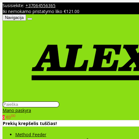
Susisiekite:
+37064556365
Iki nemokamo pristatymo liko €121.00
Navigacija
Mano paskyra
00
€0
0
Prekių krepšelis tuščias!
Method Feeder