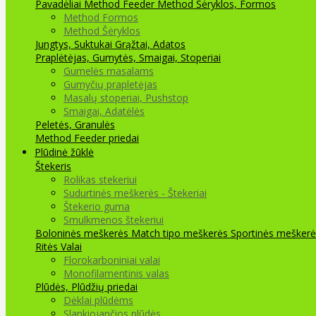
Pavadėliai Method Feeder
Method Šėryklos, Formos
Method Formos
Method Šėryklos
Jungtys, Suktukai
Grąžtai, Adatos
Praplėtėjas, Gumytės, Smaigai, Stoperiai
Gumelės masalams
Gumyčių prapletėjas
Masalų stoperiai, Pushstop
Smaigai, Adatėlės
Peletės, Granulės
Method Feeder priedai
Plūdinė žūklė
Štekeris
Rolikas stekeriui
Sudurtinės meškerės - Štekeriai
Štekerio guma
Smulkmenos štekeriui
Boloninės meškerės
Match tipo meškerės
Sportinės meškerė
Ritės
Valai
Florokarboniniai valai
Monofilamentinis valas
Plūdės, Plūdžių priedai
Dėklai plūdėms
Slankiojančios plūdės