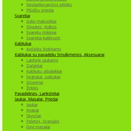
Neslankiojančios plūdės
Plūdžių priedai
Svareliai
Gylio matuokliai
Slyvutės, Kulkos
Svarelių rinkiniai
Svareliai kalibruoti
Kabliukai
Avižėlės žiobriams
Kabliukai su pavadėliu
Smulkmenos, Aksesuarai
Laidynė jaukams
Dalgeliai
Kabliukų atkabikliai
Segtukai, suktukai
Stoperiai
Žirklės
Pavadėlinės, Lanksteliai
Jaukai, Masalai, Priedai
Jaukai
Kvapai
Skysčiai
Peletės, Granulės
Gyvi masalai