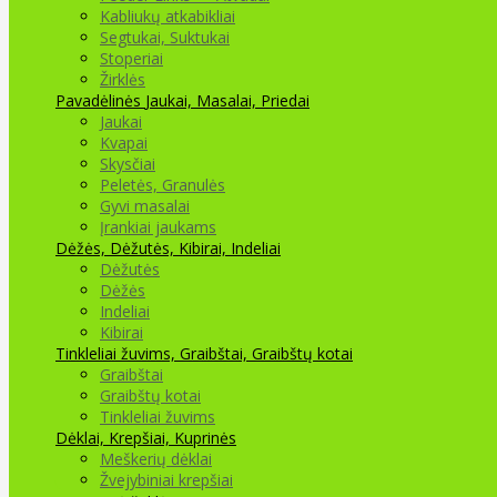
Kabliukų atkabikliai
Segtukai, Suktukai
Stoperiai
Žirklės
Pavadėlinės
Jaukai, Masalai, Priedai
Jaukai
Kvapai
Skysčiai
Peletės, Granulės
Gyvi masalai
Įrankiai jaukams
Dėžės, Dėžutės, Kibirai, Indeliai
Dėžutės
Dėžės
Indeliai
Kibirai
Tinkleliai žuvims, Graibštai, Graibštų kotai
Graibštai
Graibštų kotai
Tinkleliai žuvims
Dėklai, Krepšiai, Kuprinės
Meškerių dėklai
Žvejybiniai krepšiai