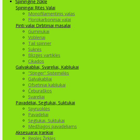
Spininginė žūklė
Spiningai
Ritės
Valai
Monofilamentinis valas
Florokarboniniai valai
Pinti valai
Dirbtiniai masalai
Guminukai
Vobleriai
Tail spinner
Sukrės
Blizgės vartiklės
Cikados
Galvakabliai, Svareliai, Kabliukai
"Stinger" Sistemėlės
Galvakabliai
Ofsetiniai kabliukai
Čeburaškos
Svareliai
Pavadėliai, Segtukai, Suktukai
Spyruoklės
Pavadėliai
Segtukai, Suktukai
Medžiagos pavadėliams
Aksesuarai Įrankiai
Replės Žirklės