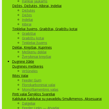
Įrankiai jaukams
Dėžės, Dėžutės, Kibirai, Indeliai
Dėžutės
Dėžės
Indeliai
Kibirai
Tinkleliai žuvims, Graibštai, Graibštų kotai
Graibštai
Graibštų kotai
Tinkleliai žuvims
Dėklai, Krepšiai, Kuprinės
Meškerių dėklai
Žvejybiniai krepšiai
Dugninė žūklė
Dugninės meškerės
Viršūnėlės
Ritės
Valai
Feeder Gum
Florokarboniniai valai
Monofilamentinis valas
Pinti valai
Šėryklos
Svareliai
Kabliukai
Kabliukai su pavadėliu
Smulkmenos, Aksesuarai
Dalgeliai
Feeder Links — Atvadai