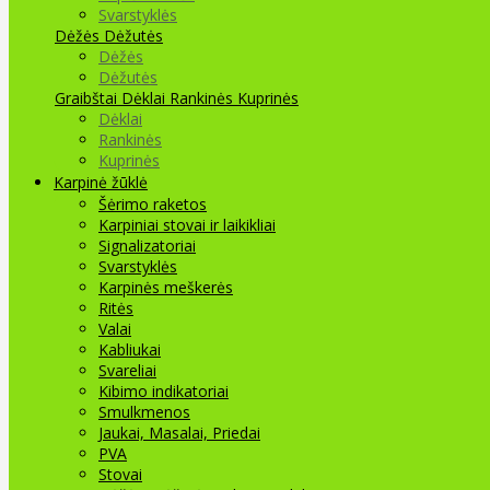
Svarstyklės
Dėžės Dėžutės
Dėžės
Dėžutės
Graibštai
Dėklai Rankinės Kuprinės
Dėklai
Rankinės
Kuprinės
Karpinė žūklė
Šėrimo raketos
Karpiniai stovai ir laikikliai
Signalizatoriai
Svarstyklės
Karpinės meškerės
Ritės
Valai
Kabliukai
Svareliai
Kibimo indikatoriai
Smulkmenos
Jaukai, Masalai, Priedai
PVA
Stovai