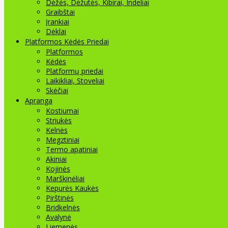
Dėžės, Dėžutės, Kibirai, Indeliai
Graibštai
Įrankiai
Dėklai
Platformos Kėdės Priedai
Platformos
Kėdės
Platformų priedai
Laikikliai, Stoveliai
Skėčiai
Apranga
Kostiumai
Striukės
Kelnės
Megztiniai
Termo apatiniai
Akiniai
Kojinės
Marškinėliai
Kepurės Kaukės
Pirštinės
Bridkelnės
Avalynė
Liemenės