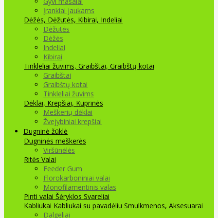
Gyvi masalai
Įrankiai jaukams
Dėžės, Dėžutės, Kibirai, Indeliai
Dėžutės
Dėžės
Indeliai
Kibirai
Tinkleliai žuvims, Graibštai, Graibštų kotai
Graibštai
Graibštų kotai
Tinkleliai žuvims
Dėklai, Krepšiai, Kuprinės
Meškerių dėklai
Žvejybiniai krepšiai
Dugninė žūklė
Dugninės meškerės
Viršūnėlės
Ritės
Valai
Feeder Gum
Florokarboniniai valai
Monofilamentinis valas
Pinti valai
Šėryklos
Svareliai
Kabliukai
Kabliukai su pavadėliu
Smulkmenos, Aksesuarai
Dalgeliai