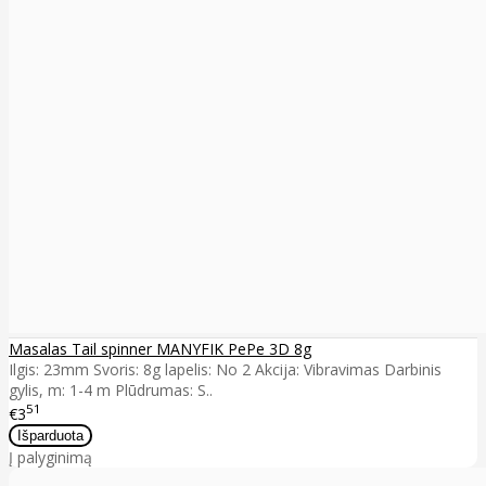
Masalas Tail spinner MANYFIK PePe 3D 8g
Ilgis: 23mm Svoris: 8g lapelis: No 2 Akcija: Vibravimas Darbinis
gylis, m: 1-4 m Plūdrumas: S..
51
€3
Į palyginimą