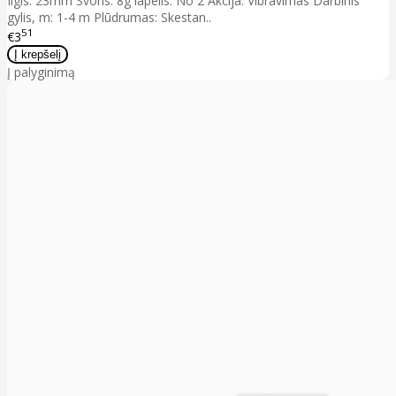
Ilgis: 23mm Svoris: 8g lapelis: No 2 Akcija: Vibravimas Darbinis
gylis, m: 1-4 m Plūdrumas: Skestan..
51
€3
Į palyginimą