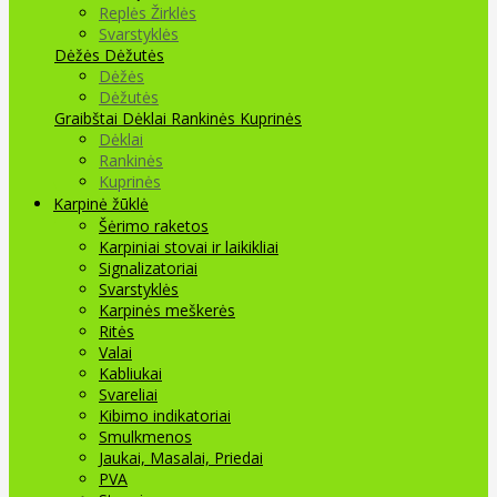
Replės Žirklės
Svarstyklės
Dėžės Dėžutės
Dėžės
Dėžutės
Graibštai
Dėklai Rankinės Kuprinės
Dėklai
Rankinės
Kuprinės
Karpinė žūklė
Šėrimo raketos
Karpiniai stovai ir laikikliai
Signalizatoriai
Svarstyklės
Karpinės meškerės
Ritės
Valai
Kabliukai
Svareliai
Kibimo indikatoriai
Smulkmenos
Jaukai, Masalai, Priedai
PVA