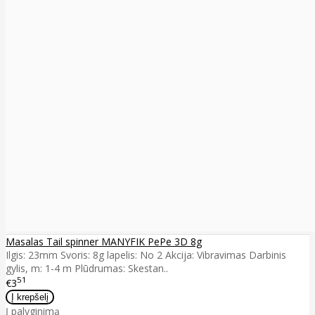
Masalas Tail spinner MANYFIK PePe 3D 8g
Ilgis: 23mm Svoris: 8g lapelis: No 2 Akcija: Vibravimas Darbinis
gylis, m: 1-4 m Plūdrumas: Skestan..
51
€3
Į palyginimą