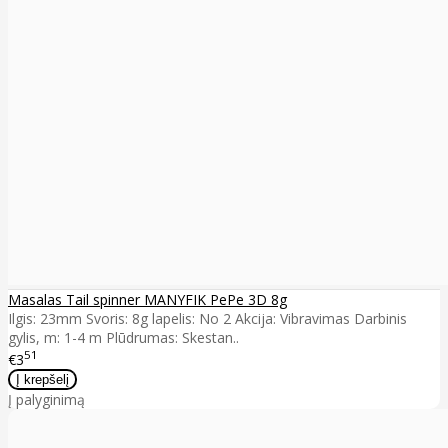
Masalas Tail spinner MANYFIK PePe 3D 8g
Ilgis: 23mm Svoris: 8g lapelis: No 2 Akcija: Vibravimas Darbinis
gylis, m: 1-4 m Plūdrumas: Skestan..
51
€3
Į palyginimą