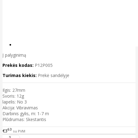
Į palyginimą
Prekės kodas:
P12P005
Turimas kiekis:
Prekė sandėlyje
Ilgis: 27mm
Svoris: 12g
lapelis: No 3
Akcija: Vibravimas
Darbinis gylis, m: 1-7 m
Plūdrumas: Skestantis
63
€3
su PVM