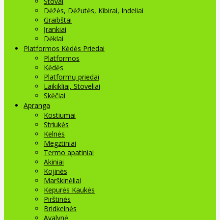
Stovai
Dėžės, Dėžutės, Kibirai, Indeliai
Graibštai
Įrankiai
Dėklai
Platformos Kėdės Priedai
Platformos
Kėdės
Platformų priedai
Laikikliai, Stoveliai
Skėčiai
Apranga
Kostiumai
Striukės
Kelnės
Megztiniai
Termo apatiniai
Akiniai
Kojinės
Marškinėliai
Kepurės Kaukės
Pirštinės
Bridkelnės
Avalynė