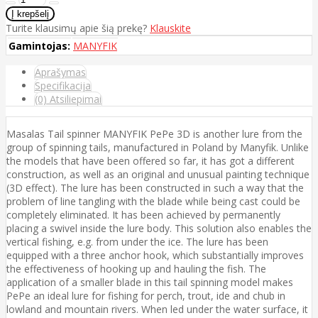
Turite klausimų apie šią prekę?
Klauskite
Gamintojas:
MANYFIK
Aprašymas
Specifikacija
(0) Atsiliepimai
Masalas Tail spinner MANYFIK PePe 3D is another lure from the
group of spinning tails, manufactured in Poland by Manyfik. Unlike
the models that have been offered so far, it has got a different
construction, as well as an original and unusual painting technique
(3D effect). The lure has been constructed in such a way that the
problem of line tangling with the blade while being cast could be
completely eliminated. It has been achieved by permanently
placing a swivel inside the lure body. This solution also enables the
vertical fishing, e.g. from under the ice. The lure has been
equipped with a three anchor hook, which substantially improves
the effectiveness of hooking up and hauling the fish. The
application of a smaller blade in this tail spinning model makes
PePe an ideal lure for fishing for perch, trout, ide and chub in
lowland and mountain rivers. When led under the water surface, it