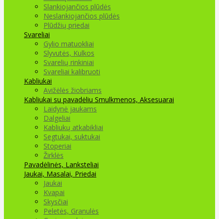
Slankiojančios plūdės
Neslankiojančios plūdės
Plūdžių priedai
Svareliai
Gylio matuokliai
Slyvutės, Kulkos
Svarelių rinkiniai
Svareliai kalibruoti
Kabliukai
Avižėlės žiobriams
Kabliukai su pavadėliu
Smulkmenos, Aksesuarai
Laidynė jaukams
Dalgeliai
Kabliukų atkabikliai
Segtukai, suktukai
Stoperiai
Žirklės
Pavadėlinės, Lanksteliai
Jaukai, Masalai, Priedai
Jaukai
Kvapai
Skysčiai
Peletės, Granulės