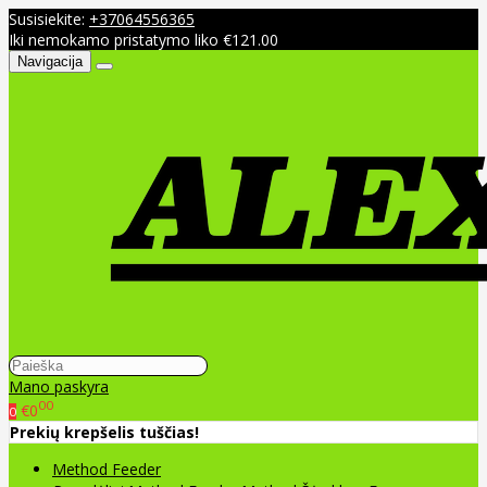
Susisiekite:
+37064556365
Iki nemokamo pristatymo liko €121.00
Navigacija
Mano paskyra
00
€0
0
Prekių krepšelis tuščias!
Method Feeder