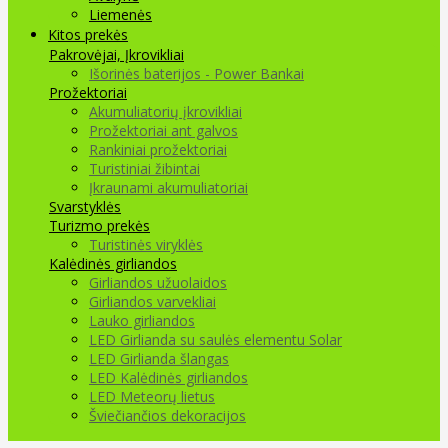
Liemenės
Kitos prekės
Pakrovėjai, Įkrovikliai
Išorinės baterijos - Power Bankai
Prožektoriai
Akumuliatorių įkrovikliai
Prožektoriai ant galvos
Rankiniai prožektoriai
Turistiniai žibintai
Įkraunami akumuliatoriai
Svarstyklės
Turizmo prekės
Turistinės viryklės
Kalėdinės girliandos
Girliandos užuolaidos
Girliandos varvekliai
Lauko girliandos
LED Girlianda su saulės elementu Solar
LED Girlianda šlangas
LED Kalėdinės girliandos
LED Meteorų lietus
Šviečiančios dekoracijos