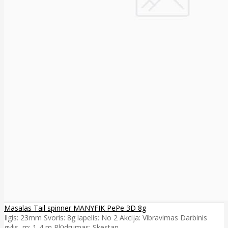
Masalas Tail spinner MANYFIK PePe 3D 8g
Ilgis: 23mm Svoris: 8g lapelis: No 2 Akcija: Vibravimas Darbinis
gylis, m: 1-4 m Plūdrumas: Skestan..