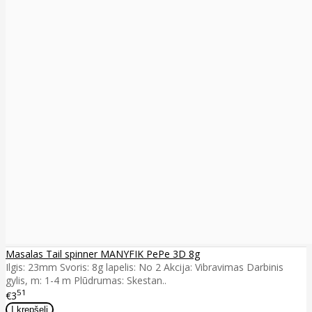
Masalas Tail spinner MANYFIK PePe 3D 8g
Ilgis: 23mm Svoris: 8g lapelis: No 2 Akcija: Vibravimas Darbinis
gylis, m: 1-4 m Plūdrumas: Skestan..
51
€3