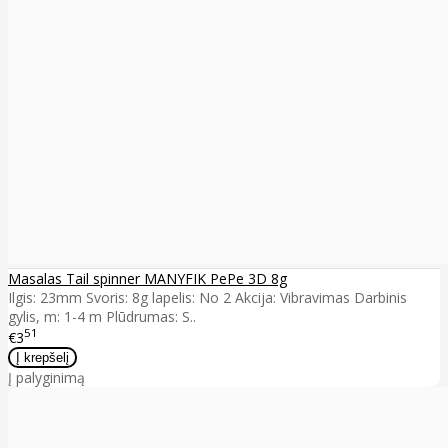
Masalas Tail spinner MANYFIK PePe 3D 8g
Ilgis: 23mm Svoris: 8g lapelis: No 2 Akcija: Vibravimas Darbinis
gylis, m: 1-4 m Plūdrumas: S..
51
€3
Į palyginimą