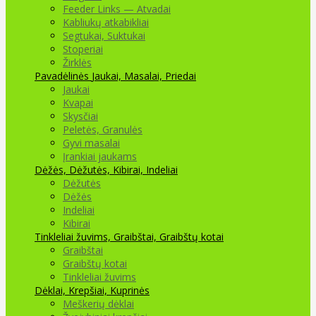
Feeder Links — Atvadai
Kabliukų atkabikliai
Segtukai, Suktukai
Stoperiai
Žirklės
Pavadėlinės
Jaukai, Masalai, Priedai
Jaukai
Kvapai
Skysčiai
Peletės, Granulės
Gyvi masalai
Įrankiai jaukams
Dėžės, Dėžutės, Kibirai, Indeliai
Dėžutės
Dėžės
Indeliai
Kibirai
Tinkleliai žuvims, Graibštai, Graibštų kotai
Graibštai
Graibštų kotai
Tinkleliai žuvims
Dėklai, Krepšiai, Kuprinės
Meškerių dėklai