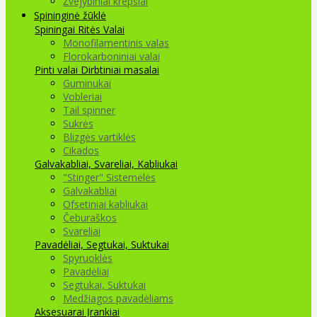
Žvejybiniai krepšiai
Spininginė žūklė
Spiningai
Ritės
Valai
Monofilamentinis valas
Florokarboniniai valai
Pinti valai
Dirbtiniai masalai
Guminukai
Vobleriai
Tail spinner
Sukrės
Blizgės vartiklės
Cikados
Galvakabliai, Svareliai, Kabliukai
"Stinger" Sistemėlės
Galvakabliai
Ofsetiniai kabliukai
Čeburaškos
Svareliai
Pavadėliai, Segtukai, Suktukai
Spyruoklės
Pavadėliai
Segtukai, Suktukai
Medžiagos pavadėliams
Aksesuarai Įrankiai