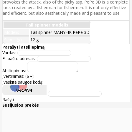
provokes the attack, also of the picky asp. PePe 3D is a complete
lure, created by a fisherman for fishermen. It is not only effective
and efficient, but also aesthetically made and pleasant to use.
Tail spinner modelis
Modelis
Tail spinner MANYFIK PePe 3D
Svoris (g)
12 g
Parašyti atsiliepimą
Vardas:
El. pašto adresas:
Atsiliepimas:
Įvertinimas:
Įveskite saugos kodą:
Rašyti
Susijusios prekės