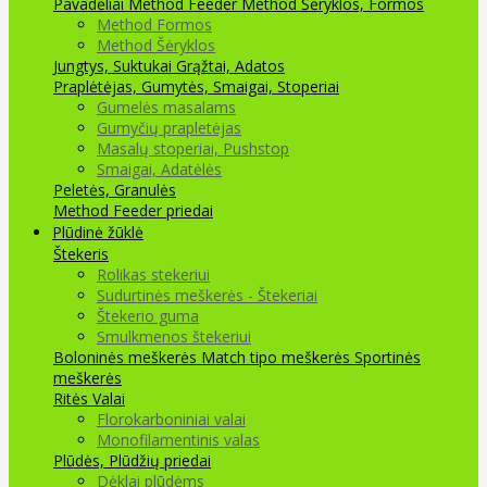
Pavadėliai Method Feeder
Method Šėryklos, Formos
Method Formos
Method Šėryklos
Jungtys, Suktukai
Grąžtai, Adatos
Praplėtėjas, Gumytės, Smaigai, Stoperiai
Gumelės masalams
Gumyčių prapletėjas
Masalų stoperiai, Pushstop
Smaigai, Adatėlės
Peletės, Granulės
Method Feeder priedai
Plūdinė žūklė
Štekeris
Rolikas stekeriui
Sudurtinės meškerės - Štekeriai
Štekerio guma
Smulkmenos štekeriui
Boloninės meškerės
Match tipo meškerės
Sportinės
meškerės
Ritės
Valai
Florokarboniniai valai
Monofilamentinis valas
Plūdės, Plūdžių priedai
Dėklai plūdėms