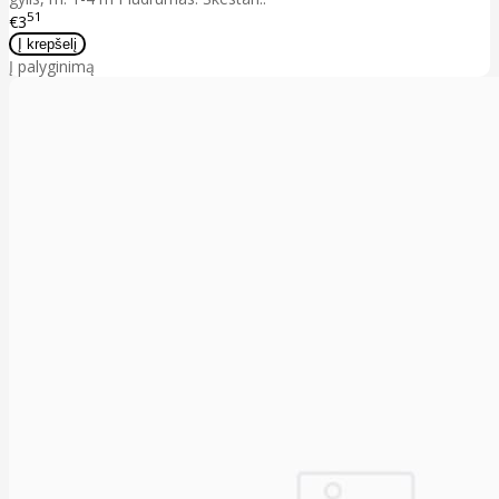
51
€3
Į palyginimą