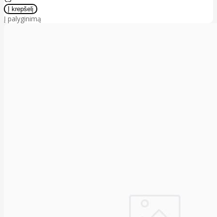
Į palyginimą