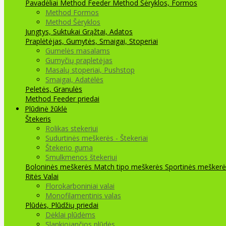
Pavadėliai Method Feeder
Method Šėryklos, Formos
Method Formos
Method Šėryklos
Jungtys, Suktukai
Grąžtai, Adatos
Praplėtėjas, Gumytės, Smaigai, Stoperiai
Gumelės masalams
Gumyčių prapletėjas
Masalų stoperiai, Pushstop
Smaigai, Adatėlės
Peletės, Granulės
Method Feeder priedai
Plūdinė žūklė
Štekeris
Rolikas stekeriui
Sudurtinės meškerės - Štekeriai
Štekerio guma
Smulkmenos štekeriui
Boloninės meškerės
Match tipo meškerės
Sportinės meškerė
Ritės
Valai
Florokarboniniai valai
Monofilamentinis valas
Plūdės, Plūdžių priedai
Dėklai plūdėms
Slankiojančios plūdės