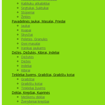
Kabliukų atkabikliai
Segtukai, Suktukai
Stoperiai
Žirklės
Pavadėlinės
Jaukai, Masalai, Priedai
Jaukai
Kvapai
Skysčiai
Peletės, Granulės
Gyvi masalai
Įrankiai jaukams
Dėžės, Dėžutės, Kibirai, Indeliai
Dėžutės
Dėžės
Indeliai
Kibirai
Tinkleliai žuvims, Graibštai, Graibštų kotai
Graibštai
Graibštų kotai
Tinkleliai žuvims
Dėklai, Krepšiai, Kuprinės
Meškerių dėklai
Žvejybiniai krepšiai