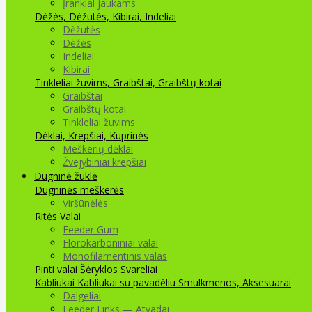
Įrankiai jaukams
Dėžės, Dėžutės, Kibirai, Indeliai
Dėžutės
Dėžės
Indeliai
Kibirai
Tinkleliai žuvims, Graibštai, Graibštų kotai
Graibštai
Graibštų kotai
Tinkleliai žuvims
Dėklai, Krepšiai, Kuprinės
Meškerių dėklai
Žvejybiniai krepšiai
Dugninė žūklė
Dugninės meškerės
Viršūnėlės
Ritės
Valai
Feeder Gum
Florokarboniniai valai
Monofilamentinis valas
Pinti valai
Šėryklos
Svareliai
Kabliukai
Kabliukai su pavadėliu
Smulkmenos, Aksesuarai
Dalgeliai
Feeder Links — Atvadai