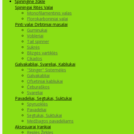
Spininginė žūklė
Spiningai
Ritės
Valai
Monofilamentinis valas
Florokarboniniai valai
Pinti valai
Dirbtiniai masalai
Guminukai
Vobleriai
Tail spinner
Sukrės
Blizgės vartiklės
Cikados
Galvakabliai, Svareliai, Kabliukai
"Stinger" Sistemėlės
Galvakabliai
Ofsetiniai kabliukai
Čeburaškos
Svareliai
Pavadėliai, Segtukai, Suktukai
Spyruoklės
Pavadėliai
Segtukai, Suktukai
Medžiagos pavadėliams
Aksesuarai Įrankiai
Replės Žirklės