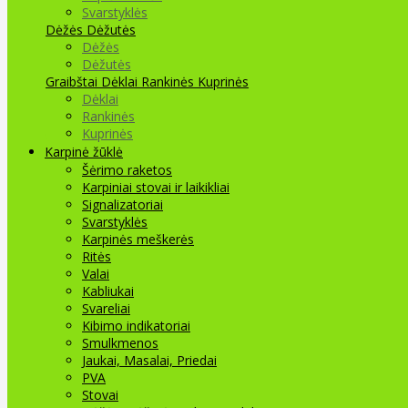
Svarstyklės
Dėžės Dėžutės
Dėžės
Dėžutės
Graibštai
Dėklai Rankinės Kuprinės
Dėklai
Rankinės
Kuprinės
Karpinė žūklė
Šėrimo raketos
Karpiniai stovai ir laikikliai
Signalizatoriai
Svarstyklės
Karpinės meškerės
Ritės
Valai
Kabliukai
Svareliai
Kibimo indikatoriai
Smulkmenos
Jaukai, Masalai, Priedai
PVA
Stovai