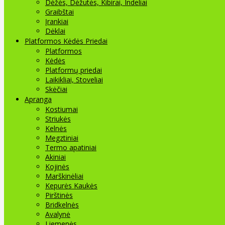
Dėžės, Dėžutės, Kibirai, Indeliai
Graibštai
Įrankiai
Dėklai
Platformos Kėdės Priedai
Platformos
Kėdės
Platformų priedai
Laikikliai, Stoveliai
Skėčiai
Apranga
Kostiumai
Striukės
Kelnės
Megztiniai
Termo apatiniai
Akiniai
Kojinės
Marškinėliai
Kepurės Kaukės
Pirštinės
Bridkelnės
Avalynė
Liemenės