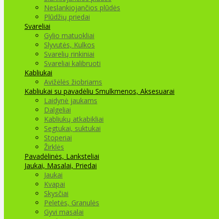
Neslankiojančios plūdės
Plūdžių priedai
Svareliai
Gylio matuokliai
Slyvutės, Kulkos
Svarelių rinkiniai
Svareliai kalibruoti
Kabliukai
Avižėlės žiobriams
Kabliukai su pavadėliu
Smulkmenos, Aksesuarai
Laidynė jaukams
Dalgeliai
Kabliukų atkabikliai
Segtukai, suktukai
Stoperiai
Žirklės
Pavadėlinės, Lanksteliai
Jaukai, Masalai, Priedai
Jaukai
Kvapai
Skysčiai
Peletės, Granulės
Gyvi masalai