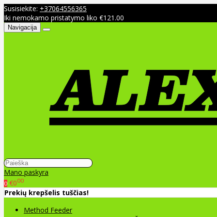
Susisiekite:
+37064556365
Iki nemokamo pristatymo liko €121.00
Navigacija
Mano paskyra
00
€0
0
Prekių krepšelis tuščias!
Method Feeder