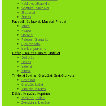
Kabliukų atkabikliai
Segtukai, Suktukai
Stoperiai
Žirklės
Pavadėlinės
Jaukai, Masalai, Priedai
Jaukai
Kvapai
Skysčiai
Peletės, Granulės
Gyvi masalai
Įrankiai jaukams
Dėžės, Dėžutės, Kibirai, Indeliai
Dėžutės
Dėžės
Indeliai
Kibirai
Tinkleliai žuvims, Graibštai, Graibštų kotai
Graibštai
Graibštų kotai
Tinkleliai žuvims
Dėklai, Krepšiai, Kuprinės
Meškerių dėklai
Žvejybiniai krepšiai