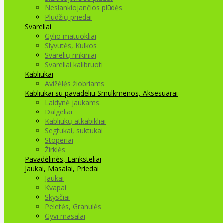
Neslankiojančios plūdės
Plūdžių priedai
Svareliai
Gylio matuokliai
Slyvutės, Kulkos
Svarelių rinkiniai
Svareliai kalibruoti
Kabliukai
Avižėlės žiobriams
Kabliukai su pavadėliu
Smulkmenos, Aksesuarai
Laidynė jaukams
Dalgeliai
Kabliukų atkabikliai
Segtukai, suktukai
Stoperiai
Žirklės
Pavadėlinės, Lanksteliai
Jaukai, Masalai, Priedai
Jaukai
Kvapai
Skysčiai
Peletės, Granulės
Gyvi masalai