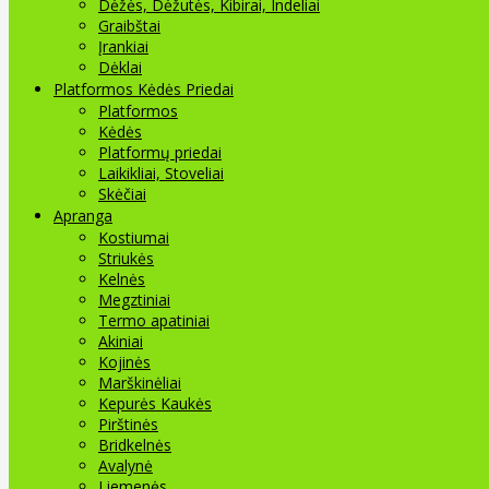
Dėžės, Dėžutės, Kibirai, Indeliai
Graibštai
Įrankiai
Dėklai
Platformos Kėdės Priedai
Platformos
Kėdės
Platformų priedai
Laikikliai, Stoveliai
Skėčiai
Apranga
Kostiumai
Striukės
Kelnės
Megztiniai
Termo apatiniai
Akiniai
Kojinės
Marškinėliai
Kepurės Kaukės
Pirštinės
Bridkelnės
Avalynė
Liemenės