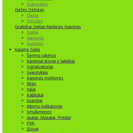
Svarstyklės
Dėžės Dėžutės
Dėžės
Dėžutės
Graibštai
Dėklai Rankinės Kuprinės
Dėklai
Rankinės
Kuprinės
Karpinė žūklė
Šėrimo raketos
Karpiniai stovai ir laikikliai
Signalizatoriai
Svarstyklės
Karpinės meškerės
Ritės
Valai
Kabliukai
Svareliai
Kibimo indikatoriai
Smulkmenos
Jaukai, Masalai, Priedai
PVA
Stovai