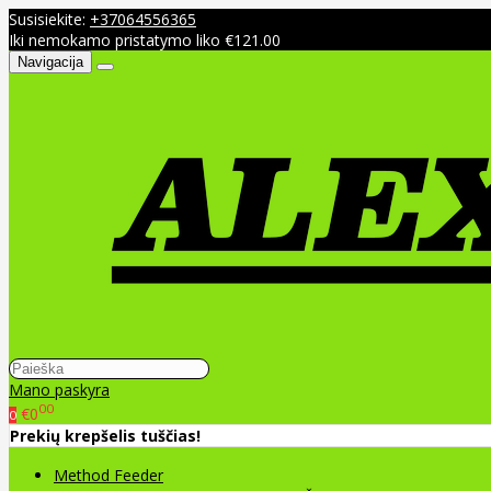
Susisiekite:
+37064556365
Iki nemokamo pristatymo liko €121.00
Navigacija
Mano paskyra
00
€0
0
Prekių krepšelis tuščias!
Method Feeder