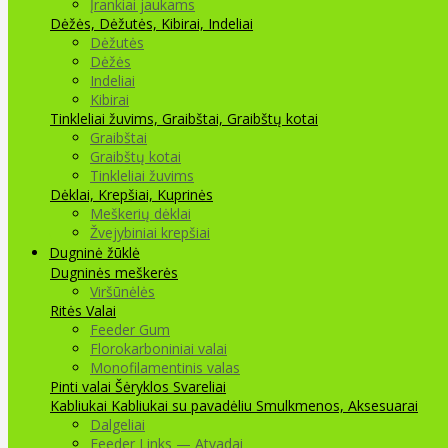
Įrankiai jaukams
Dėžės, Dėžutės, Kibirai, Indeliai
Dėžutės
Dėžės
Indeliai
Kibirai
Tinkleliai žuvims, Graibštai, Graibštų kotai
Graibštai
Graibštų kotai
Tinkleliai žuvims
Dėklai, Krepšiai, Kuprinės
Meškerių dėklai
Žvejybiniai krepšiai
Dugninė žūklė
Dugninės meškerės
Viršūnėlės
Ritės
Valai
Feeder Gum
Florokarboniniai valai
Monofilamentinis valas
Pinti valai
Šėryklos
Svareliai
Kabliukai
Kabliukai su pavadėliu
Smulkmenos, Aksesuarai
Dalgeliai
Feeder Links — Atvadai