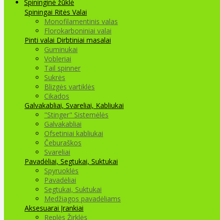
Spininginė žūklė
Spiningai
Ritės
Valai
Monofilamentinis valas
Florokarboniniai valai
Pinti valai
Dirbtiniai masalai
Guminukai
Vobleriai
Tail spinner
Sukrės
Blizgės vartiklės
Cikados
Galvakabliai, Svareliai, Kabliukai
"Stinger" Sistemėlės
Galvakabliai
Ofsetiniai kabliukai
Čeburaškos
Svareliai
Pavadėliai, Segtukai, Suktukai
Spyruoklės
Pavadėliai
Segtukai, Suktukai
Medžiagos pavadėliams
Aksesuarai Įrankiai
Replės Žirklės