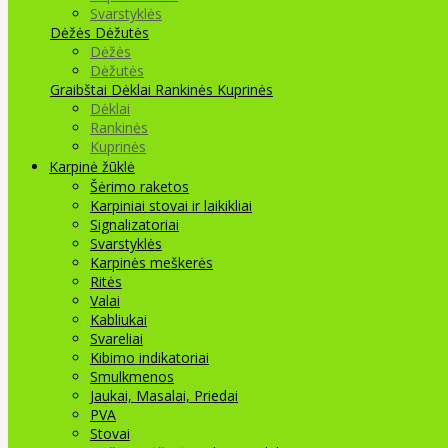
Svarstyklės
Dėžės Dėžutės
Dėžės
Dėžutės
Graibštai
Dėklai Rankinės Kuprinės
Dėklai
Rankinės
Kuprinės
Karpinė žūklė
Šėrimo raketos
Karpiniai stovai ir laikikliai
Signalizatoriai
Svarstyklės
Karpinės meškerės
Ritės
Valai
Kabliukai
Svareliai
Kibimo indikatoriai
Smulkmenos
Jaukai, Masalai, Priedai
PVA
Stovai