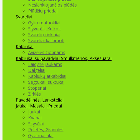
Neslankiojančios plūdės
Plūdžių priedai
Svareliai
Gylio matuokliai
Slyvutės, Kulkos
Svarelių rinkiniai
Svareliai kalibruoti
Kabliukai
Avižėlės žiobriams
Kabliukai su pavadėliu
Smulkmenos, Aksesuarai
Laidynė jaukams
Dalgeliai
Kabliukų atkabikliai
Segtukai, suktukai
Stoperiai
Žirklės
Pavadėlinės, Lanksteliai
Jaukai, Masalai, Priedai
Jaukai
Kvapai
Skysčiai
Peletės, Granulės
Gyvi masalai