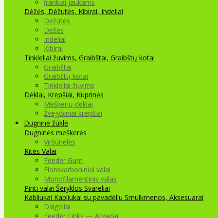
Įrankiai jaukams
Dėžės, Dėžutės, Kibirai, Indeliai
Dėžutės
Dėžės
Indeliai
Kibirai
Tinkleliai žuvims, Graibštai, Graibštų kotai
Graibštai
Graibštų kotai
Tinkleliai žuvims
Dėklai, Krepšiai, Kuprinės
Meškerių dėklai
Žvejybiniai krepšiai
Dugninė žūklė
Dugninės meškerės
Viršūnėlės
Ritės
Valai
Feeder Gum
Florokarboniniai valai
Monofilamentinis valas
Pinti valai
Šėryklos
Svareliai
Kabliukai
Kabliukai su pavadėliu
Smulkmenos, Aksesuarai
Dalgeliai
Feeder Links — Atvadai