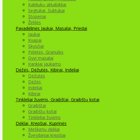
Kabliukų atkabikliai
Segtukai, Suktukai
Stoperiai
Žirklės
Pavadėlinės
Jaukai, Masalai, Priedai
Jaukai
Kvapai
Skysčiai
Peletės, Granulės
Gyvi masalai
Įrankiai jaukams
Dėžės, Dėžutės, Kibirai, Indeliai
Dėžutės
Dėžės
Indeliai
Kibirai
Tinkleliai žuvims, Graibštai, Graibštų kotai
Graibštai
Graibštų kotai
Tinkleliai žuvims
Dėklai, Krepšiai, Kuprinės
Meškerių dėklai
Žvejybiniai krepšiai