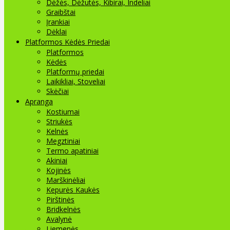
Dėžės, Dėžutės, Kibirai, Indeliai
Graibštai
Įrankiai
Dėklai
Platformos Kėdės Priedai
Platformos
Kėdės
Platformų priedai
Laikikliai, Stoveliai
Skėčiai
Apranga
Kostiumai
Striukės
Kelnės
Megztiniai
Termo apatiniai
Akiniai
Kojinės
Marškinėliai
Kepurės Kaukės
Pirštinės
Bridkelnės
Avalynė
Liemenės