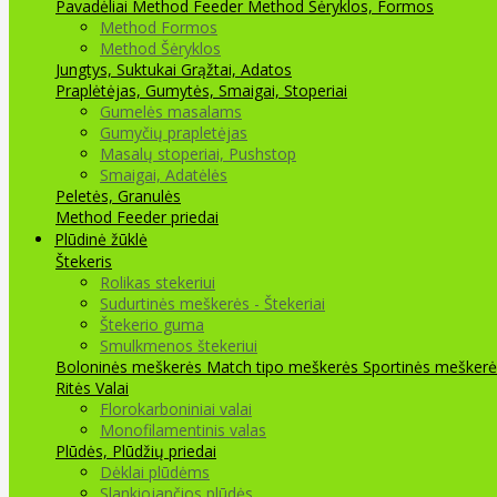
Pavadėliai Method Feeder
Method Šėryklos, Formos
Method Formos
Method Šėryklos
Jungtys, Suktukai
Grąžtai, Adatos
Praplėtėjas, Gumytės, Smaigai, Stoperiai
Gumelės masalams
Gumyčių prapletėjas
Masalų stoperiai, Pushstop
Smaigai, Adatėlės
Peletės, Granulės
Method Feeder priedai
Plūdinė žūklė
Štekeris
Rolikas stekeriui
Sudurtinės meškerės - Štekeriai
Štekerio guma
Smulkmenos štekeriui
Boloninės meškerės
Match tipo meškerės
Sportinės meškerė
Ritės
Valai
Florokarboniniai valai
Monofilamentinis valas
Plūdės, Plūdžių priedai
Dėklai plūdėms
Slankiojančios plūdės