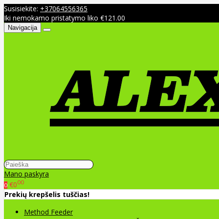
Susisiekite:
+37064556365
Iki nemokamo pristatymo liko €121.00
Navigacija
Mano paskyra
00
€0
0
Prekių krepšelis tuščias!
Method Feeder