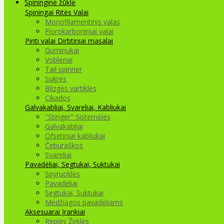
Spininginė žūklė
Spiningai
Ritės
Valai
Monofilamentinis valas
Florokarboniniai valai
Pinti valai
Dirbtiniai masalai
Guminukai
Vobleriai
Tail spinner
Sukrės
Blizgės vartiklės
Cikados
Galvakabliai, Svareliai, Kabliukai
"Stinger" Sistemėlės
Galvakabliai
Ofsetiniai kabliukai
Čeburaškos
Svareliai
Pavadėliai, Segtukai, Suktukai
Spyruoklės
Pavadėliai
Segtukai, Suktukai
Medžiagos pavadėliams
Aksesuarai Įrankiai
Replės Žirklės