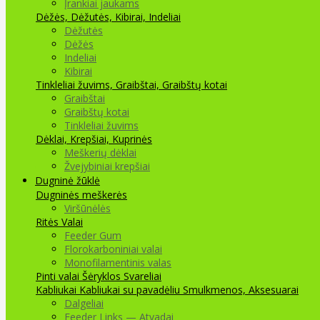
Įrankiai jaukams
Dėžės, Dėžutės, Kibirai, Indeliai
Dėžutės
Dėžės
Indeliai
Kibirai
Tinkleliai žuvims, Graibštai, Graibštų kotai
Graibštai
Graibštų kotai
Tinkleliai žuvims
Dėklai, Krepšiai, Kuprinės
Meškerių dėklai
Žvejybiniai krepšiai
Dugninė žūklė
Dugninės meškerės
Viršūnėlės
Ritės
Valai
Feeder Gum
Florokarboniniai valai
Monofilamentinis valas
Pinti valai
Šėryklos
Svareliai
Kabliukai
Kabliukai su pavadėliu
Smulkmenos, Aksesuarai
Dalgeliai
Feeder Links — Atvadai