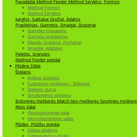
Pavadėliai Method Feeder
Method Šėryklos, Formos
Method Formos
Method Šėryklos
Jungtys, Suktukai
Grąžtai, Adatos
Praplėtėjas, Gumytės, Smaigai, Stoperiai
Gumelės masalams
Gumyčių prapletėjas
Masalų stoperiai, Pushstop
Smaigai, Adatėlės
Peletės, Granulės
Method Feeder priedai
Plūdinė žūklė
Štekeris
Rolikas stekeriui
Sudurtinės meškerės - Štekeriai
Štekerio guma
Smulkmenos štekeriui
Boloninės meškerės
Match tipo meškerės
Sportinės meškerė
Ritės
Valai
Florokarboniniai valai
Monofilamentinis valas
Plūdės, Plūdžių priedai
Dėklai plūdėms
Slankiojančios plūdės