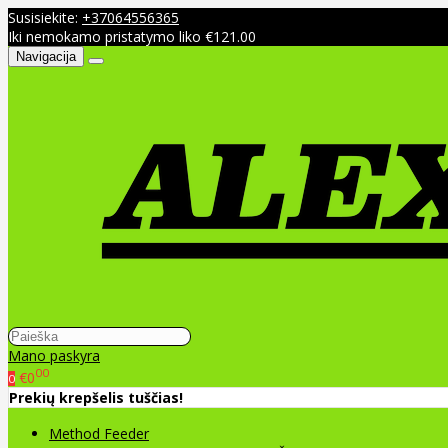
Susisiekite:
+37064556365
Iki nemokamo pristatymo liko €121.00
Navigacija
Mano paskyra
00
€0
0
Prekių krepšelis tuščias!
Method Feeder