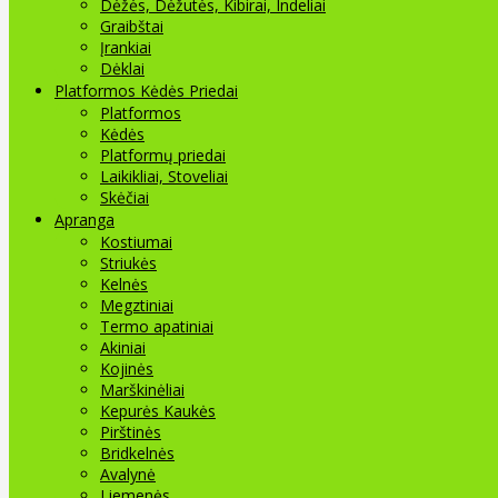
Dėžės, Dėžutės, Kibirai, Indeliai
Graibštai
Įrankiai
Dėklai
Platformos Kėdės Priedai
Platformos
Kėdės
Platformų priedai
Laikikliai, Stoveliai
Skėčiai
Apranga
Kostiumai
Striukės
Kelnės
Megztiniai
Termo apatiniai
Akiniai
Kojinės
Marškinėliai
Kepurės Kaukės
Pirštinės
Bridkelnės
Avalynė
Liemenės