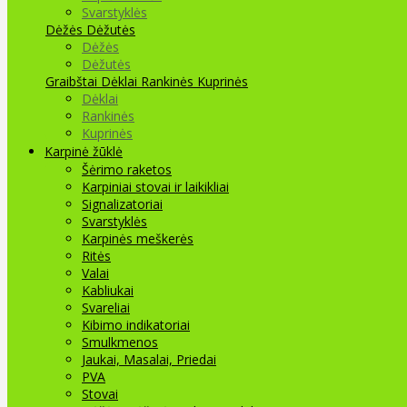
Svarstyklės
Dėžės Dėžutės
Dėžės
Dėžutės
Graibštai
Dėklai Rankinės Kuprinės
Dėklai
Rankinės
Kuprinės
Karpinė žūklė
Šėrimo raketos
Karpiniai stovai ir laikikliai
Signalizatoriai
Svarstyklės
Karpinės meškerės
Ritės
Valai
Kabliukai
Svareliai
Kibimo indikatoriai
Smulkmenos
Jaukai, Masalai, Priedai
PVA
Stovai