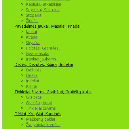
Kabliukų atkabikliai
Segtukai, Suktukai
Stoperiai
Žirklės
Pavadėlinės
Jaukai, Masalai, Priedai
Jaukai
Kvapai
Skysčiai
Peletės, Granulės
Gyvi masalai
Įrankiai jaukams
Dėžės, Dėžutės, Kibirai, Indeliai
Dėžutės
Dėžės
Indeliai
Kibirai
Tinkleliai žuvims, Graibštai, Graibštų kotai
Graibštai
Graibštų kotai
Tinkleliai žuvims
Dėklai, Krepšiai, Kuprinės
Meškerių dėklai
Žvejybiniai krepšiai