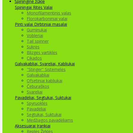
Spininginė žūklė
Spiningai
Ritės
Valai
Monofilamentinis valas
Florokarboniniai valai
Pinti valai
Dirbtiniai masalai
Guminukai
Vobleriai
Tail spinner
Sukrės
Blizgės vartiklės
Cikados
Galvakabliai, Svareliai, Kabliukai
"Stinger" Sistemėlės
Galvakabliai
Ofsetiniai kabliukai
Čeburaškos
Svareliai
Pavadėliai, Segtukai, Suktukai
Spyruoklės
Pavadėliai
Segtukai, Suktukai
Medžiagos pavadėliams
Aksesuarai Įrankiai
Replės Žirklės