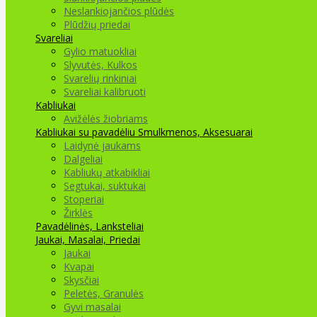
Neslankiojančios plūdės
Plūdžių priedai
Svareliai
Gylio matuokliai
Slyvutės, Kulkos
Svarelių rinkiniai
Svareliai kalibruoti
Kabliukai
Avižėlės žiobriams
Kabliukai su pavadėliu
Smulkmenos, Aksesuarai
Laidynė jaukams
Dalgeliai
Kabliukų atkabikliai
Segtukai, suktukai
Stoperiai
Žirklės
Pavadėlinės, Lanksteliai
Jaukai, Masalai, Priedai
Jaukai
Kvapai
Skysčiai
Peletės, Granulės
Gyvi masalai