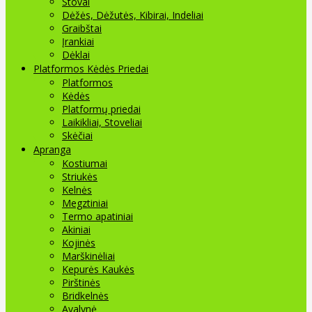
Stovai
Dėžės, Dėžutės, Kibirai, Indeliai
Graibštai
Įrankiai
Dėklai
Platformos Kėdės Priedai
Platformos
Kėdės
Platformų priedai
Laikikliai, Stoveliai
Skėčiai
Apranga
Kostiumai
Striukės
Kelnės
Megztiniai
Termo apatiniai
Akiniai
Kojinės
Marškinėliai
Kepurės Kaukės
Pirštinės
Bridkelnės
Avalynė