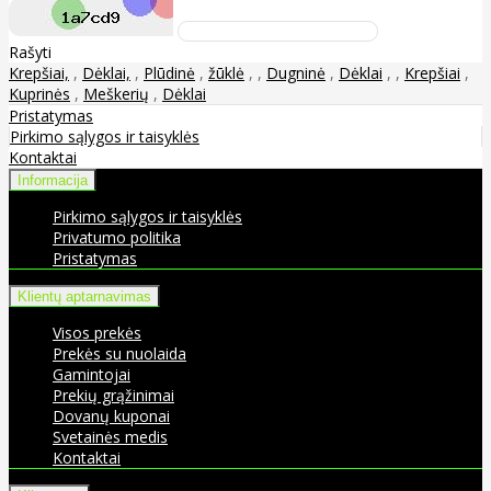
Rašyti
Krepšiai,
,
Dėklai,
,
Plūdinė
,
žūklė
,
,
Dugninė
,
Dėklai
,
,
Krepšiai
,
Kuprinės
,
Meškerių
,
Dėklai
Pristatymas
Pirkimo sąlygos ir taisyklės
Kontaktai
Informacija
Pirkimo sąlygos ir taisyklės
Privatumo politika
Pristatymas
Klientų aptarnavimas
Visos prekės
Prekės su nuolaida
Gamintojai
Prekių grąžinimai
Dovanų kuponai
Svetainės medis
Kontaktai