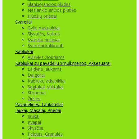
Slankiojančios plūdės
Neslankiojančios plūdės
Plūdžių priedai
Svareliai
Gylio matuokliai
Slyvutės, Kulkos
Svarelių rinkiniai
Svareliai kalibruoti
Kabliukai
Avižėlės žiobriams
Kabliukai su pavadėliu
Smulkmenos, Aksesuarai
Laidynė jaukams
Dalgeliai
Kabliukų atkabikliai
Segtukai, suktukai
Stoperiai
Žirklės
Pavadėlinės, Lanksteliai
Jaukai, Masalai, Priedai
Jaukai
Kvapai
Skysčiai
Peletės, Granulės