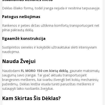
Dėklas išlaiko formą, todėl įranga nejuda ir nesitrina tarpusavyje.
Patogus nešiojimas
Rankenos ir peties diržas užtikrina komfortą transportuojant net
pilnai pakrautą dėklą.
Ilgaamžė konstrukcija
Sustiprintos sienelės ir kokybiški užtrauktukai skirti intensyviam
naudojimui.
Nauda Žvejui
Naudodami
FL MORO 150 cm kietą dėklą
, gaunate maksimalų
saugumą savo įrangai. Tai ypač aktualu transportuojant
brangesnes meškeres, kai svarbu išvengti bet kokių mechaninių
pažeidimų. Dėklas leidžia visada turėti paruoštas meškeres ir
sutaupyti laiko ruošiantis žvejybai.
Kam Skirtas Šis Dėklas?