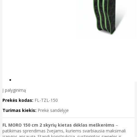
Į palyginimą
Prekės kodas:
FL-TZL-150
Turimas kiekis:
Prekė sandėlyje
FL MORO 150 cm 2 skyrių kietas dėklas meškerėms
–
patikimas sprendimas žvejams, kuriems svarbiausia maksimali
įrangos apsauga. Standi konstrukcija, sustiprintos sienelės ir