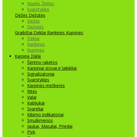
Replės Žirklės
Svarstyklės
Dėžės Dėžutės
Dėžės
Dėžutės
Graibštai
Dėklai Rankinės Kuprinės
Dėklai
Rankinės
Kuprinės
Karpinė žūklė
Šėrimo raketos
Karpiniai stovai ir laikikliai
Signalizatoriai
Svarstyklės
Karpinės meškerės
Ritės
Valai
Kabliukai
Svareliai
Kibimo indikatoriai
Smulkmenos
Jaukai, Masalai, Priedai
PVA