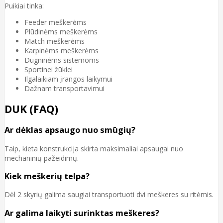
Puikiai tinka:
Feeder meškerėms
Plūdinėms meškerėms
Match meškerėms
Karpinėms meškerėms
Dugninėms sistemoms
Sportinei žūklei
Ilgalaikiam įrangos laikymui
Dažnam transportavimui
DUK (FAQ)
Ar dėklas apsaugo nuo smūgių?
Taip, kieta konstrukcija skirta maksimaliai apsaugai nuo
mechaninių pažeidimų.
Kiek meškerių telpa?
Dėl 2 skyrių galima saugiai transportuoti dvi meškeres su ritėmis.
Ar galima laikyti surinktas meškeres?