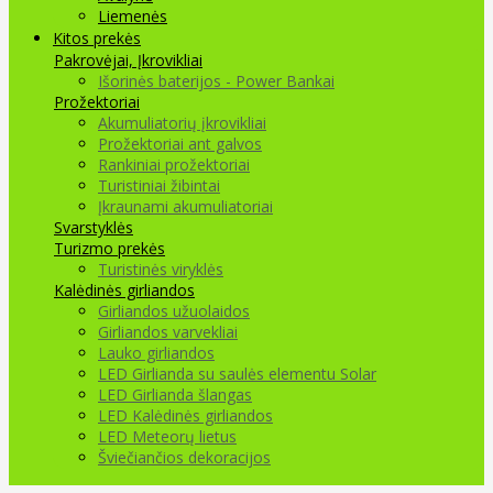
Liemenės
Kitos prekės
Pakrovėjai, Įkrovikliai
Išorinės baterijos - Power Bankai
Prožektoriai
Akumuliatorių įkrovikliai
Prožektoriai ant galvos
Rankiniai prožektoriai
Turistiniai žibintai
Įkraunami akumuliatoriai
Svarstyklės
Turizmo prekės
Turistinės viryklės
Kalėdinės girliandos
Girliandos užuolaidos
Girliandos varvekliai
Lauko girliandos
LED Girlianda su saulės elementu Solar
LED Girlianda šlangas
LED Kalėdinės girliandos
LED Meteorų lietus
Šviečiančios dekoracijos