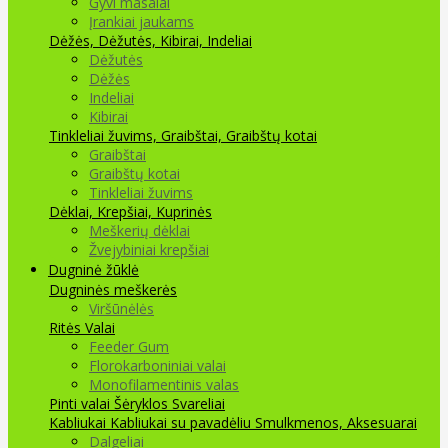
Gyvi masalai
Įrankiai jaukams
Dėžės, Dėžutės, Kibirai, Indeliai
Dėžutės
Dėžės
Indeliai
Kibirai
Tinkleliai žuvims, Graibštai, Graibštų kotai
Graibštai
Graibštų kotai
Tinkleliai žuvims
Dėklai, Krepšiai, Kuprinės
Meškerių dėklai
Žvejybiniai krepšiai
Dugninė žūklė
Dugninės meškerės
Viršūnėlės
Ritės
Valai
Feeder Gum
Florokarboniniai valai
Monofilamentinis valas
Pinti valai
Šėryklos
Svareliai
Kabliukai
Kabliukai su pavadėliu
Smulkmenos, Aksesuarai
Dalgeliai