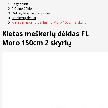
Pagrindinis
Plūdinė žūklė
Dėklai, Krepšiai, Kuprinės
Meškerių dėklai
Kietas meškerių dėklas FL Moro 150cm 2 skyrių
Kietas meškerių dėklas FL
Moro 150cm 2 skyrių