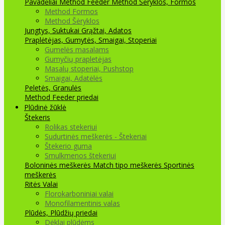
Pavadėliai Method Feeder
Method Šėryklos, Formos
Method Formos
Method Šėryklos
Jungtys, Suktukai
Grąžtai, Adatos
Praplėtėjas, Gumytės, Smaigai, Stoperiai
Gumelės masalams
Gumyčių prapletėjas
Masalų stoperiai, Pushstop
Smaigai, Adatėlės
Peletės, Granulės
Method Feeder priedai
Plūdinė žūklė
Štekeris
Rolikas stekeriui
Sudurtinės meškerės - Štekeriai
Štekerio guma
Smulkmenos štekeriui
Boloninės meškerės
Match tipo meškerės
Sportinės
meškerės
Ritės
Valai
Florokarboniniai valai
Monofilamentinis valas
Plūdės, Plūdžių priedai
Dėklai plūdėms