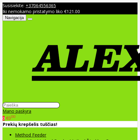
Susisiekite:
+37064556365
Iki nemokamo pristatymo liko €121.00
Navigacija
Mano paskyra
00
€0
0
Prekių krepšelis tuščias!
Method Feeder