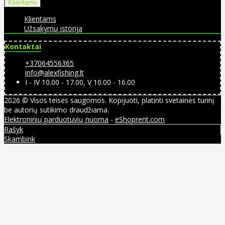
Klientams
Klientams
Užsakymų istorija
Kontaktai
+37064556365
info@alexfishing.lt
I - IV 10.00 - 17.00, V 10.00 - 16.00
2026 © Visos teisės saugomos. Kopijuoti, platinti svetainės turinį
be autorių sutikimo draudžiama.
Elektroninių parduotuvių nuoma
-
eShoprent.com
Rašyk
Skambink