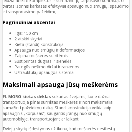
leidžia atskirti komplektus ir sumažinti jų tarpusavio kontaktą, o
tvirtas išorinis karkasas efektyviai apsaugo nuo smūgių, spaudimo
ir transportavimo pažeidimų.
Pagrindiniai akcentai
Ilgis: 150 cm
2 atskiri skyriai
Kieta (standi) konstrukcija
Apsauga nuo smūgių ir deformacijos
Talpina meškeres su ritėmis
Sustiprintas dugnas ir sienelės
Patogūs nešimo diržai ir rankenos
Užtrauktukų apsaugos sistema
Maksimali apsauga jūsų meškerėms
FL MORO kietas dėklas
sukurtas žvejams, kurie dažnai
transportuoja pilnai surinktas meškeres ir nori maksimaliai
sumažinti pažeidimų riziką. Standi konstrukcija veikia kaip
apsauginis „korpusas“, saugantis įrangą nuo smūgių
automobilyje, transportuojant ar laikant.
Dviejų skyrių išdėstymas užtikrina, kad meškerės nesiliestų