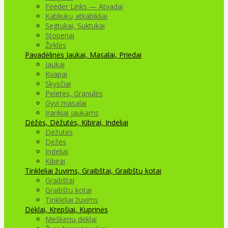
Feeder Links — Atvadai
Kabliukų atkabikliai
Segtukai, Suktukai
Stoperiai
Žirklės
Pavadėlinės
Jaukai, Masalai, Priedai
Jaukai
Kvapai
Skysčiai
Peletės, Granulės
Gyvi masalai
Įrankiai jaukams
Dėžės, Dėžutės, Kibirai, Indeliai
Dėžutės
Dėžės
Indeliai
Kibirai
Tinkleliai žuvims, Graibštai, Graibštų kotai
Graibštai
Graibštų kotai
Tinkleliai žuvims
Dėklai, Krepšiai, Kuprinės
Meškerių dėklai