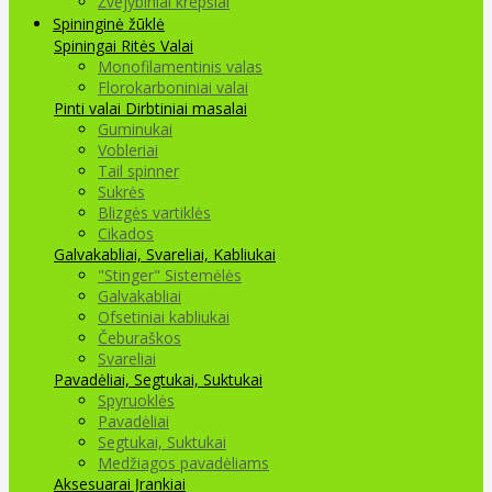
Žvejybiniai krepšiai
Spininginė žūklė
Spiningai
Ritės
Valai
Monofilamentinis valas
Florokarboniniai valai
Pinti valai
Dirbtiniai masalai
Guminukai
Vobleriai
Tail spinner
Sukrės
Blizgės vartiklės
Cikados
Galvakabliai, Svareliai, Kabliukai
"Stinger" Sistemėlės
Galvakabliai
Ofsetiniai kabliukai
Čeburaškos
Svareliai
Pavadėliai, Segtukai, Suktukai
Spyruoklės
Pavadėliai
Segtukai, Suktukai
Medžiagos pavadėliams
Aksesuarai Įrankiai