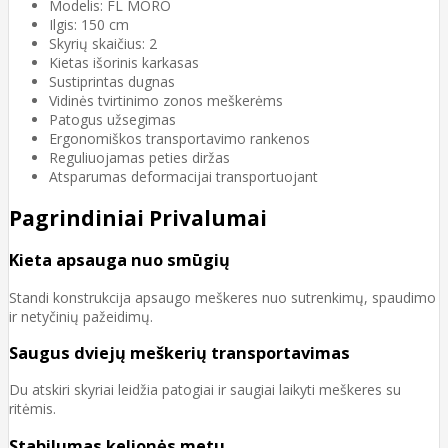
Modelis: FL MORO
Ilgis: 150 cm
Skyrių skaičius: 2
Kietas išorinis karkasas
Sustiprintas dugnas
Vidinės tvirtinimo zonos meškerėms
Patogus užsegimas
Ergonomiškos transportavimo rankenos
Reguliuojamas peties diržas
Atsparumas deformacijai transportuojant
Pagrindiniai Privalumai
Kieta apsauga nuo smūgių
Standi konstrukcija apsaugo meškeres nuo sutrenkimų, spaudimo
ir netyčinių pažeidimų.
Saugus dviejų meškerių transportavimas
Du atskiri skyriai leidžia patogiai ir saugiai laikyti meškeres su
ritėmis.
Stabilumas kelionės metu