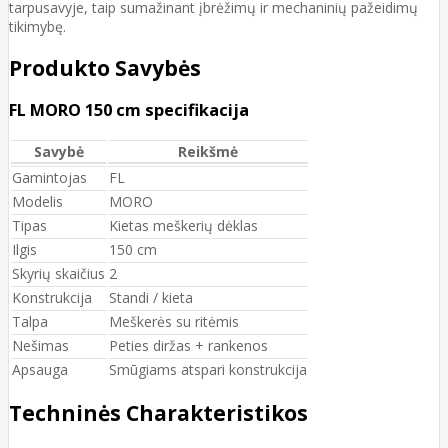
tarpusavyje, taip sumažinant įbrėžimų ir mechaninių pažeidimų
tikimybę.
Produkto Savybės
FL MORO 150 cm specifikacija
Savybė
Reikšmė
Gamintojas
FL
Modelis
MORO
Tipas
Kietas meškerių dėklas
Ilgis
150 cm
Skyrių skaičius
2
Konstrukcija
Standi / kieta
Talpa
Meškerės su ritėmis
Nešimas
Peties diržas + rankenos
Apsauga
Smūgiams atspari konstrukcija
Techninės Charakteristikos