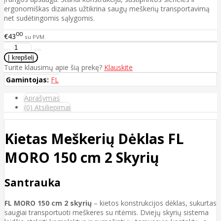
ergonomiškas dizainas užtikrina saugų meškerių transportavimą
net sudėtingomis sąlygomis.
00
€43
su PVM
Turite klausimų apie šią prekę?
Klauskite
Gamintojas:
FL
Aprašymas
(0) Atsiliepimai
Kietas Meškerių Dėklas FL
MORO 150 cm 2 Skyrių
Santrauka
FL MORO 150 cm 2 skyrių
– kietos konstrukcijos dėklas, sukurtas
saugiai transportuoti meškeres su ritėmis. Dviejų skyrių sistema