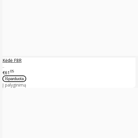
Kėdė F8R
..
05
€61
Į palyginimą