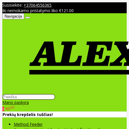
Susisiekite:
+37064556365
Iki nemokamo pristatymo liko €121.00
Navigacija
Mano paskyra
00
€0
0
Prekių krepšelis tuščias!
Method Feeder