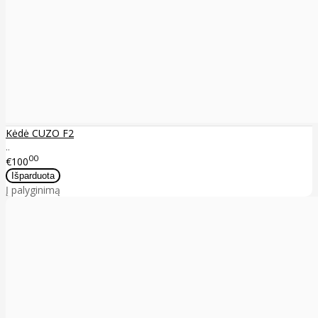
Kėdė CUZO F2
..
00
€100
Į palyginimą