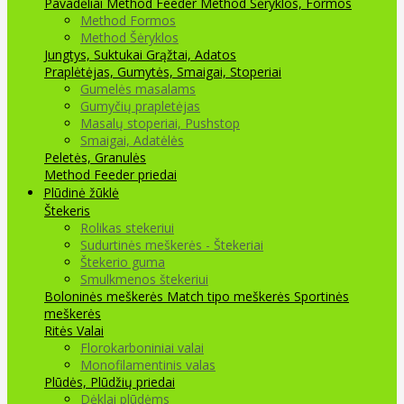
Pavadėliai Method Feeder
Method Šėryklos, Formos
Method Formos
Method Šėryklos
Jungtys, Suktukai
Grąžtai, Adatos
Praplėtėjas, Gumytės, Smaigai, Stoperiai
Gumelės masalams
Gumyčių prapletėjas
Masalų stoperiai, Pushstop
Smaigai, Adatėlės
Peletės, Granulės
Method Feeder priedai
Plūdinė žūklė
Štekeris
Rolikas stekeriui
Sudurtinės meškerės - Štekeriai
Štekerio guma
Smulkmenos štekeriui
Boloninės meškerės
Match tipo meškerės
Sportinės
meškerės
Ritės
Valai
Florokarboniniai valai
Monofilamentinis valas
Plūdės, Plūdžių priedai
Dėklai plūdėms