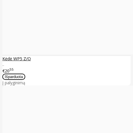
Kėdė WP5 Z/O
..
55
€20
Į palyginimą