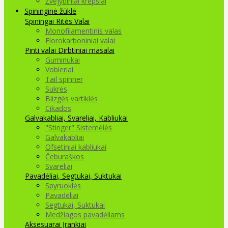
Žvejybiniai krepšiai
Spininginė žūklė
Spiningai
Ritės
Valai
Monofilamentinis valas
Florokarboniniai valai
Pinti valai
Dirbtiniai masalai
Guminukai
Vobleriai
Tail spinner
Sukrės
Blizgės vartiklės
Cikados
Galvakabliai, Svareliai, Kabliukai
"Stinger" Sistemėlės
Galvakabliai
Ofsetiniai kabliukai
Čeburaškos
Svareliai
Pavadėliai, Segtukai, Suktukai
Spyruoklės
Pavadėliai
Segtukai, Suktukai
Medžiagos pavadėliams
Aksesuarai Įrankiai