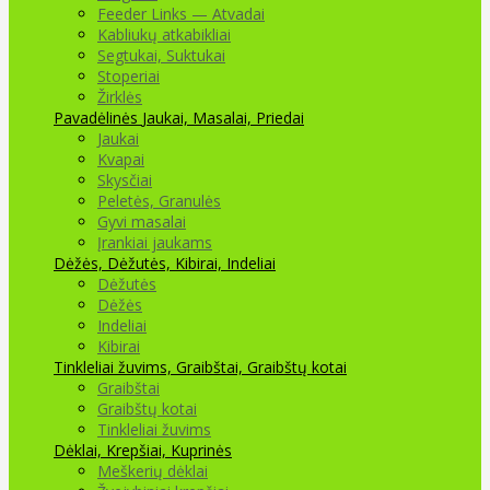
Feeder Links — Atvadai
Kabliukų atkabikliai
Segtukai, Suktukai
Stoperiai
Žirklės
Pavadėlinės
Jaukai, Masalai, Priedai
Jaukai
Kvapai
Skysčiai
Peletės, Granulės
Gyvi masalai
Įrankiai jaukams
Dėžės, Dėžutės, Kibirai, Indeliai
Dėžutės
Dėžės
Indeliai
Kibirai
Tinkleliai žuvims, Graibštai, Graibštų kotai
Graibštai
Graibštų kotai
Tinkleliai žuvims
Dėklai, Krepšiai, Kuprinės
Meškerių dėklai