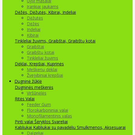
Gyvi masalai
Įrankiai jaukams
Dėžės, Dėžutės, Kibirai, Indeliai
Dėžutės
Dėžės
Indeliai
Kibirai
Tinkleliai žuvims, Graibštai, Graibštų kotai
Graibštai
Graibštų kotai
Tinkleliai žuvims
Dėklai, Krepšiai, Kuprinės
Meškerių dėklai
Žvejybiniai krepšiai
Dugninė žūklė
Dugninės meškerės
Viršūnėlės
Ritės
Valai
Feeder Gum
Florokarboniniai valai
Monofilamentinis valas
Pinti valai
Šėryklos
Svareliai
Kabliukai
Kabliukai su pavadėliu
Smulkmenos, Aksesuarai
Dalgeliai