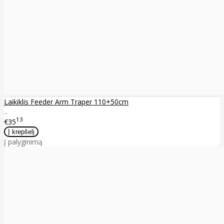
Laikiklis Feeder Arm Traper 110+50cm
..
13
€35
Į palyginimą