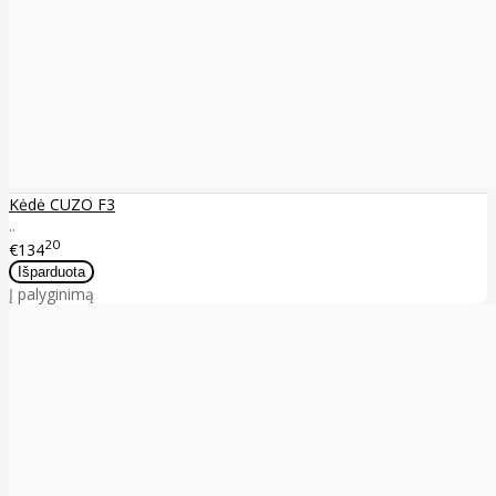
Kėdė CUZO F3
..
20
€134
Į palyginimą