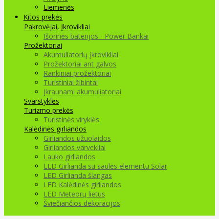
Liemenės
Kitos prekės
Pakrovėjai, Įkrovikliai
Išorinės baterijos - Power Bankai
Prožektoriai
Akumuliatorių įkrovikliai
Prožektoriai ant galvos
Rankiniai prožektoriai
Turistiniai žibintai
Įkraunami akumuliatoriai
Svarstyklės
Turizmo prekės
Turistinės viryklės
Kalėdinės girliandos
Girliandos užuolaidos
Girliandos varvekliai
Lauko girliandos
LED Girlianda su saulės elementu Solar
LED Girlianda šlangas
LED Kalėdinės girliandos
LED Meteorų lietus
Šviečiančios dekoracijos