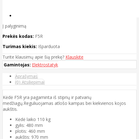
Į palyginimą
Prekės kodas:
F5R
Turimas kiekis:
Išparduota
Turite klausimų apie šią prekę?
Klauskite
Gamintojas:
Elektrostatyk
Aprašymas
(0) Atsiliepimai
Kėdė F5R yra pagaminta iš stiprių ir patvarių
medžiagų.Reguliuojamas atlošo kampas bei kiekvienos kojos
aukštis.
Kėdė laiko 110 kg
gylis: 480 mm
plotis: 460 mm
aukštis: 970 mm