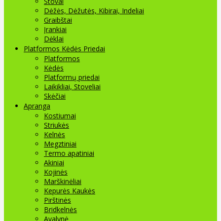
Stovai
Dėžės, Dėžutės, Kibirai, Indeliai
Graibštai
Įrankiai
Dėklai
Platformos Kėdės Priedai
Platformos
Kėdės
Platformų priedai
Laikikliai, Stoveliai
Skėčiai
Apranga
Kostiumai
Striukės
Kelnės
Megztiniai
Termo apatiniai
Akiniai
Kojinės
Marškinėliai
Kepurės Kaukės
Pirštinės
Bridkelnės
Avalynė