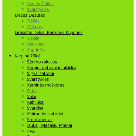
Replės Žirklės
Svarstyklės
Dėžės Dėžutės
Dėžės
Dėžutės
Graibštai
Dėklai Rankinės Kuprinės
Dėklai
Rankinės
Kuprinės
Karpinė žūklė
Šėrimo raketos
Karpiniai stovai ir laikikliai
Signalizatoriai
Svarstyklės
Karpinės meškerės
Ritės
Valai
Kabliukai
Svareliai
Kibimo indikatoriai
Smulkmenos
Jaukai, Masalai, Priedai
PVA