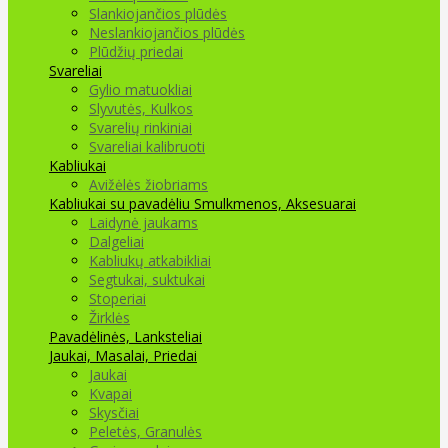
Slankiojančios plūdės
Neslankiojančios plūdės
Plūdžių priedai
Svareliai
Gylio matuokliai
Slyvutės, Kulkos
Svarelių rinkiniai
Svareliai kalibruoti
Kabliukai
Avižėlės žiobriams
Kabliukai su pavadėliu
Smulkmenos, Aksesuarai
Laidynė jaukams
Dalgeliai
Kabliukų atkabikliai
Segtukai, suktukai
Stoperiai
Žirklės
Pavadėlinės, Lanksteliai
Jaukai, Masalai, Priedai
Jaukai
Kvapai
Skysčiai
Peletės, Granulės