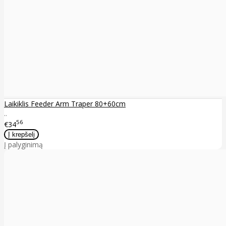
Laikiklis Feeder Arm Traper 80+60cm
..
56
€34
Į palyginimą