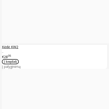
Kėdė KW2
..
05
€28
Į palyginimą