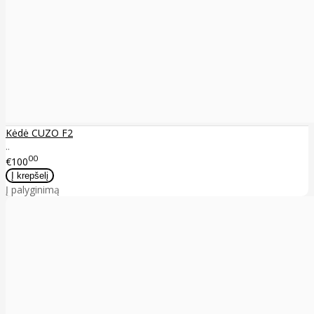
Kėdė CUZO F2
..
00
€100
Į palyginimą