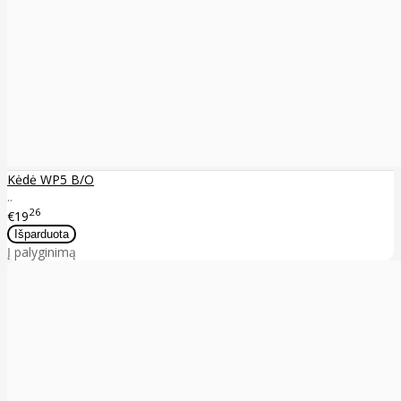
Kėdė WP5 B/O
..
26
€19
Į palyginimą