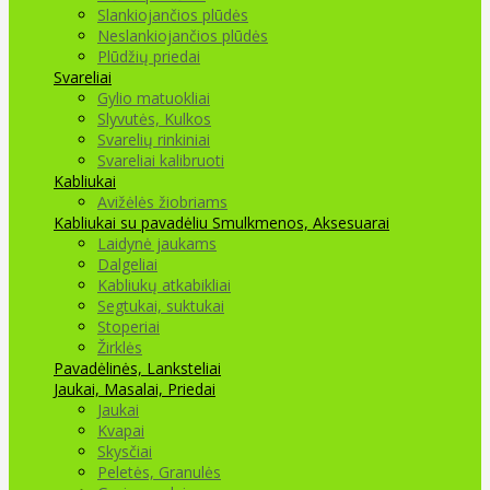
Slankiojančios plūdės
Neslankiojančios plūdės
Plūdžių priedai
Svareliai
Gylio matuokliai
Slyvutės, Kulkos
Svarelių rinkiniai
Svareliai kalibruoti
Kabliukai
Avižėlės žiobriams
Kabliukai su pavadėliu
Smulkmenos, Aksesuarai
Laidynė jaukams
Dalgeliai
Kabliukų atkabikliai
Segtukai, suktukai
Stoperiai
Žirklės
Pavadėlinės, Lanksteliai
Jaukai, Masalai, Priedai
Jaukai
Kvapai
Skysčiai
Peletės, Granulės