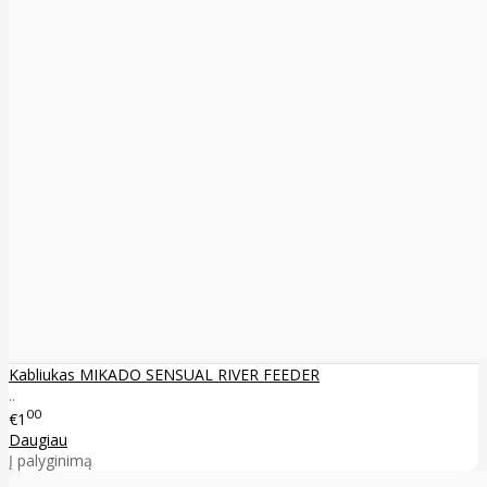
Kabliukas MIKADO SENSUAL RIVER FEEDER
..
00
€1
Daugiau
Į palyginimą