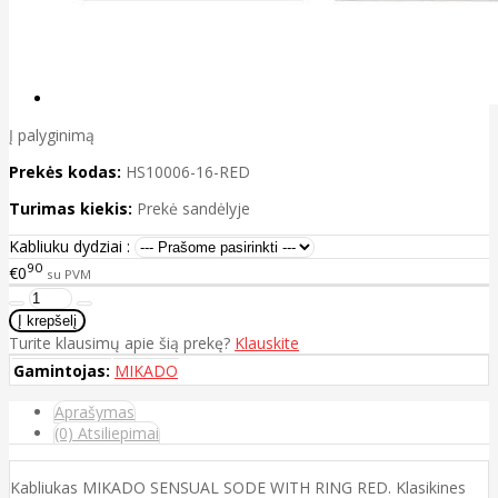
Į palyginimą
Prekės kodas:
HS10006-16-RED
Turimas kiekis:
Prekė sandėlyje
Kabliuku dydziai :
90
€0
su PVM
Turite klausimų apie šią prekę?
Klauskite
Gamintojas:
MIKADO
Aprašymas
(0) Atsiliepimai
Kabliukas MIKADO SENSUAL SODE WITH RING RED. Klasikines