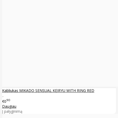
Kabliukas MIKADO SENSUAL KEIRYU WITH RING RED
..
90
€0
Daugiau
Į palyginimą