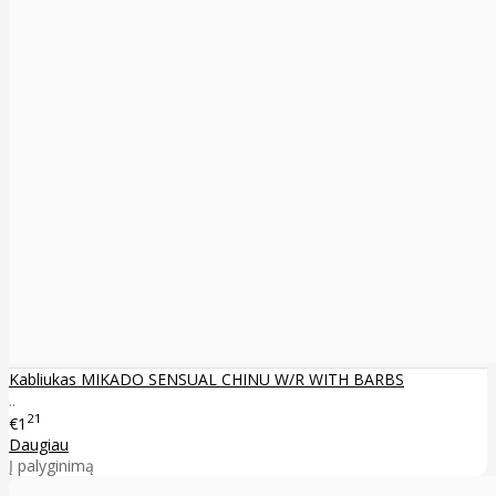
Kabliukas MIKADO SENSUAL CHINU W/R WITH BARBS
..
21
€1
Daugiau
Į palyginimą