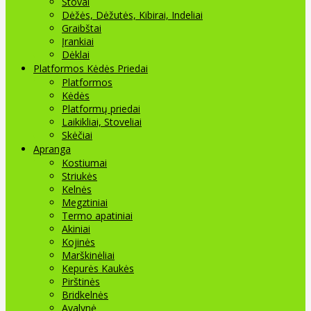
Stovai
Dėžės, Dėžutės, Kibirai, Indeliai
Graibštai
Įrankiai
Dėklai
Platformos Kėdės Priedai
Platformos
Kėdės
Platformų priedai
Laikikliai, Stoveliai
Skėčiai
Apranga
Kostiumai
Striukės
Kelnės
Megztiniai
Termo apatiniai
Akiniai
Kojinės
Marškinėliai
Kepurės Kaukės
Pirštinės
Bridkelnės
Avalynė