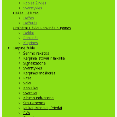
Replės Žirklės
Svarstyklės
Dėžės Dėžutės
Dėžės
Dėžutės
Graibštai
Dėklai Rankinės Kuprinės
Dėklai
Rankinės
Kuprinės
Karpinė žūklė
Šėrimo raketos
Karpiniai stovai ir laikikliai
Signalizatoriai
Svarstyklės
Karpinės meškerės
Ritės
Valai
Kabliukai
Svareliai
Kibimo indikatoriai
Smulkmenos
Jaukai, Masalai, Priedai
PVA