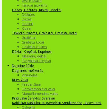
Gyvi masalai
Įrankiai jaukams
Dėžės, Dėžutės, Kibirai, Indeliai
Dėžutės
Dėžės
Indeliai
Kibirai
Tinkleliai žuvims, Graibštai, Graibštų kotai
Graibštai
Graibštų kotai
Tinkleliai žuvims
Dėklai, Krepšiai, Kuprinės
Meškerių dėklai
Žvejybiniai krepšiai
Dugninė žūklė
Dugninės meškerės
Viršūnėlės
Ritės
Valai
Feeder Gum
Florokarboniniai valai
Monofilamentinis valas
Pinti valai
Šėryklos
Svareliai
Kabliukai
Kabliukai su pavadėliu
Smulkmenos, Aksesuarai
Dalgeliai