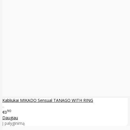
Kabliukai MIKADO Sensual TANAGO WITH RING
..
90
€0
Daugiau
Į palyginimą