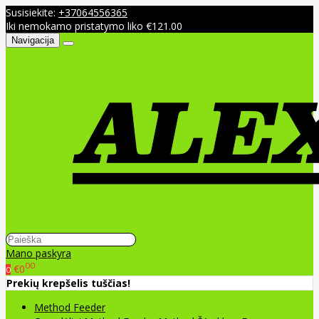
Susisiekite:
+37064556365
Iki nemokamo pristatymo liko €121.00
Navigacija
Mano paskyra
00
€0
0
Prekių krepšelis tuščias!
Method Feeder