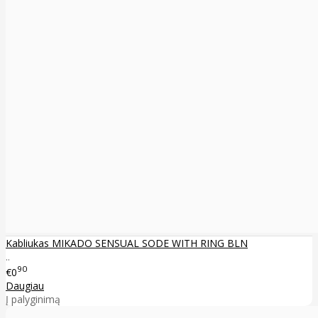
Kabliukas MIKADO SENSUAL SODE WITH RING BLN
..
90
€0
Daugiau
Į palyginimą