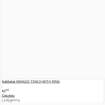
Kabliukai MIKADO TENCH WITH RING
..
90
€0
Daugiau
Į palyginimą