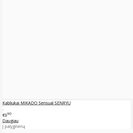
Kabliukai MIKADO Sensual SENRYU
..
90
€0
Daugiau
Į palyginimą