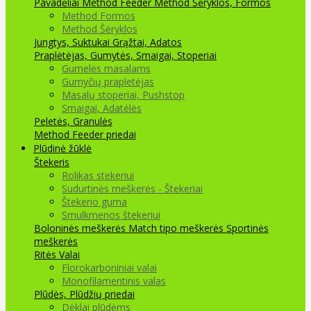
Pavadėliai Method Feeder
Method Šėryklos, Formos
Method Formos
Method Šėryklos
Jungtys, Suktukai
Grąžtai, Adatos
Praplėtėjas, Gumytės, Smaigai, Stoperiai
Gumelės masalams
Gumyčių prapletėjas
Masalų stoperiai, Pushstop
Smaigai, Adatėlės
Peletės, Granulės
Method Feeder priedai
Plūdinė žūklė
Štekeris
Rolikas stekeriui
Sudurtinės meškerės - Štekeriai
Štekerio guma
Smulkmenos štekeriui
Boloninės meškerės
Match tipo meškerės
Sportinės
meškerės
Ritės
Valai
Florokarboniniai valai
Monofilamentinis valas
Plūdės, Plūdžių priedai
Dėklai plūdėms