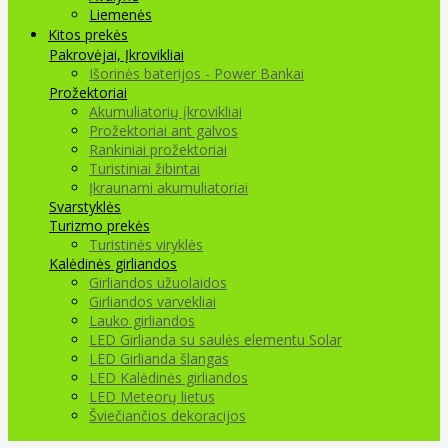
Liemenės
Kitos prekės
Pakrovėjai, Įkrovikliai
Išorinės baterijos - Power Bankai
Prožektoriai
Akumuliatorių įkrovikliai
Prožektoriai ant galvos
Rankiniai prožektoriai
Turistiniai žibintai
Įkraunami akumuliatoriai
Svarstyklės
Turizmo prekės
Turistinės viryklės
Kalėdinės girliandos
Girliandos užuolaidos
Girliandos varvekliai
Lauko girliandos
LED Girlianda su saulės elementu Solar
LED Girlianda šlangas
LED Kalėdinės girliandos
LED Meteorų lietus
Šviečiančios dekoracijos