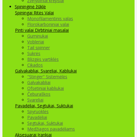
Žvejybiniai krepšiai
Spininginė žūklė
Spiningai
Ritės
Valai
Monofilamentinis valas
Florokarboniniai valai
Pinti valai
Dirbtiniai masalai
Guminukai
Vobleriai
Tail spinner
Sukrės
Blizgės vartiklės
Cikados
Galvakabliai, Svareliai, Kabliukai
"Stinger" Sistemėlės
Galvakabliai
Ofsetiniai kabliukai
Čeburaškos
Svareliai
Pavadėliai, Segtukai, Suktukai
Spyruoklės
Pavadėliai
Segtukai, Suktukai
Medžiagos pavadėliams
Aksesuarai Įrankiai