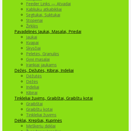
Feeder Links — Atvadai
Kabliukų atkabikliai
Segtukai, Suktukai
Stoperiai
Žirklės
Pavadėlinės
Jaukai, Masalai, Priedai
Jaukai
Kvapai
Skysčiai
Peletės, Granulės
Gyvi masalai
Įrankiai jaukams
Dėžės, Dėžutės, Kibirai, Indeliai
Dėžutės
Dėžės
Indeliai
Kibirai
Tinkleliai žuvims, Graibštai, Graibštų kotai
Graibštai
Graibštų kotai
Tinkleliai žuvims
Dėklai, Krepšiai, Kuprinės
Meškerių dėklai