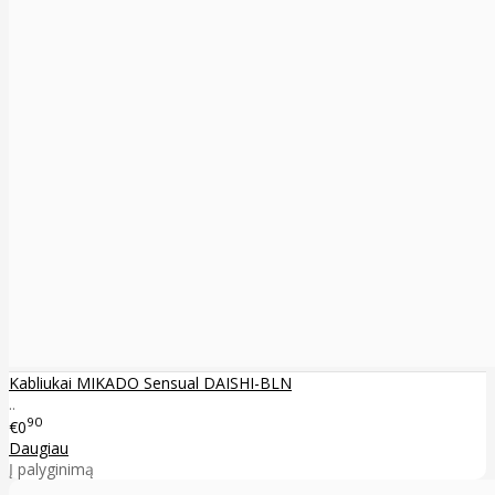
Kabliukai MIKADO Sensual DAISHI-BLN
..
90
€0
Daugiau
Į palyginimą