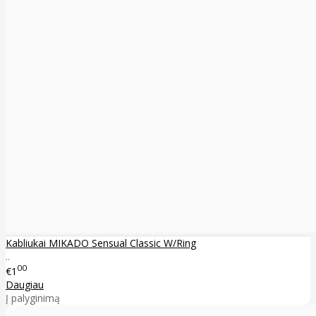
Kabliukai MIKADO Sensual Classic W/Ring
..
00
€1
Daugiau
Į palyginimą