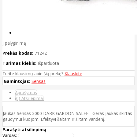
Į palyginimą
Prekės kodas:
71242
Turimas kiekis:
Išparduota
Turite klausimų apie šią prekę?
Klauskite
Gamintojas:
Sensas
Aprašymas
(0) Atsiliepimai
Jaukas Sensas 3000 DARK GARDON SALEE - Geras jaukas skirtas
gaudymui kuojom. Efektyvi šaltam ir šiltam vandenį.
Parašyti atsiliepimą
Vardas: