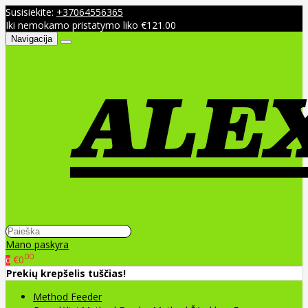
Susisiekite:
+37064556365
Iki nemokamo pristatymo liko €121.00
Navigacija
Mano paskyra
00
€0
0
Prekių krepšelis tuščias!
Method Feeder