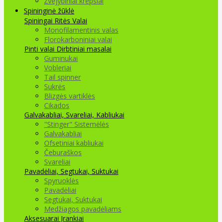
Žvejybiniai krepšiai
Spininginė žūklė
Spiningai
Ritės
Valai
Monofilamentinis valas
Florokarboniniai valai
Pinti valai
Dirbtiniai masalai
Guminukai
Vobleriai
Tail spinner
Sukrės
Blizgės vartiklės
Cikados
Galvakabliai, Svareliai, Kabliukai
"Stinger" Sistemėlės
Galvakabliai
Ofsetiniai kabliukai
Čeburaškos
Svareliai
Pavadėliai, Segtukai, Suktukai
Spyruoklės
Pavadėliai
Segtukai, Suktukai
Medžiagos pavadėliams
Aksesuarai Įrankiai