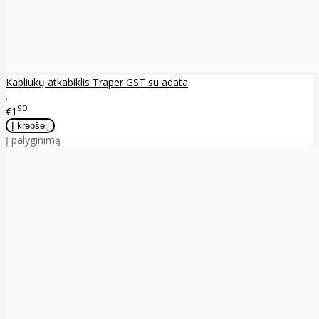
Kabliukų atkabiklis Traper GST su adata
..
90
€1
Į palyginimą