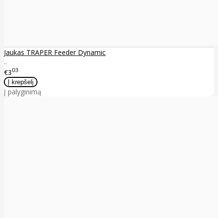
Jaukas TRAPER Feeder Dynamic
..
03
€3
Į palyginimą