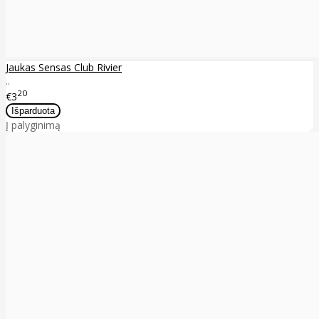
Jaukas Sensas Club Rivier
..
20
€3
Į palyginimą