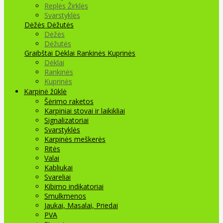
Replės Žirklės
Svarstyklės
Dėžės Dėžutės
Dėžės
Dėžutės
Graibštai
Dėklai Rankinės Kuprinės
Dėklai
Rankinės
Kuprinės
Karpinė žūklė
Šėrimo raketos
Karpiniai stovai ir laikikliai
Signalizatoriai
Svarstyklės
Karpinės meškerės
Ritės
Valai
Kabliukai
Svareliai
Kibimo indikatoriai
Smulkmenos
Jaukai, Masalai, Priedai
PVA