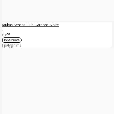
Jaukas Sensas Club Gardons Noire
..
20
€3
Į palyginimą