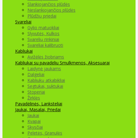
Slankiojančios plūdės
Neslankiojančios plūdės
Plūdžių priedai
Svareliai
Gylio matuokliai
Slyvutės, Kulkos
Svarelių rinkiniai
Svareliai kalibruoti
Kabliukai
Avižėlės žiobriams
Kabliukai su pavadėliu
Smulkmenos, Aksesuarai
Laidynė jaukams
Dalgeliai
Kabliukų atkabikliai
Segtukai, suktukai
Stoperiai
Žirklės
Pavadėlinės, Lanksteliai
Jaukai, Masalai, Priedai
Jaukai
Kvapai
Skysčiai
Peletės, Granulės