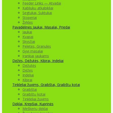
Feeder Links — Atvadai
Kabliukų atkabikliai
Segtukai, Suktukai
Stoperiai
Žirklės
Pavadėlinės
Jaukai, Masalai, Priedai
Jaukai
Kvapai
Skysčiai
Peletės, Granulės
Gyvi masalai
Įrankiai jaukams
Dėžės, Dėžutės, Kibirai, Indeliai
Dėžutės
Dėžės
Indeliai
Kibirai
Tinkleliai žuvims, Graibštai, Graibštų kotai
Graibštai
Graibštų kotai
Tinkleliai žuvims
Dėklai, Krepšiai, Kuprinės
Meškerių dėklai