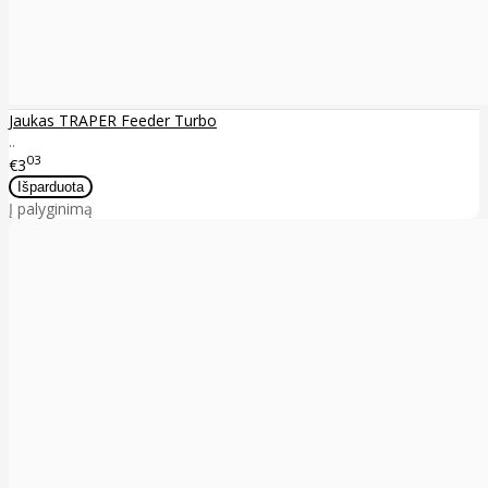
Jaukas TRAPER Feeder Turbo
..
03
€3
Į palyginimą