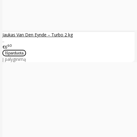
Jaukas Van Den Eynde – Turbo 2 kg
..
60
€6
Į palyginimą