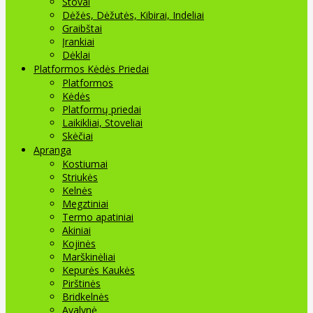
Stovai
Dėžės, Dėžutės, Kibirai, Indeliai
Graibštai
Įrankiai
Dėklai
Platformos Kėdės Priedai
Platformos
Kėdės
Platformų priedai
Laikikliai, Stoveliai
Skėčiai
Apranga
Kostiumai
Striukės
Kelnės
Megztiniai
Termo apatiniai
Akiniai
Kojinės
Marškinėliai
Kepurės Kaukės
Pirštinės
Bridkelnės
Avalynė