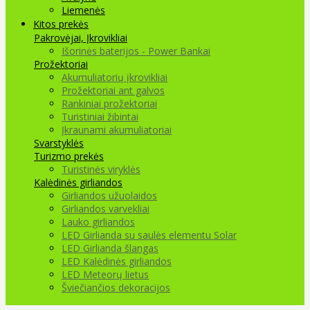
Liemenės
Kitos prekės
Pakrovėjai, Įkrovikliai
Išorinės baterijos - Power Bankai
Prožektoriai
Akumuliatorių įkrovikliai
Prožektoriai ant galvos
Rankiniai prožektoriai
Turistiniai žibintai
Įkraunami akumuliatoriai
Svarstyklės
Turizmo prekės
Turistinės viryklės
Kalėdinės girliandos
Girliandos užuolaidos
Girliandos varvekliai
Lauko girliandos
LED Girlianda su saulės elementu Solar
LED Girlianda šlangas
LED Kalėdinės girliandos
LED Meteorų lietus
Šviečiančios dekoracijos