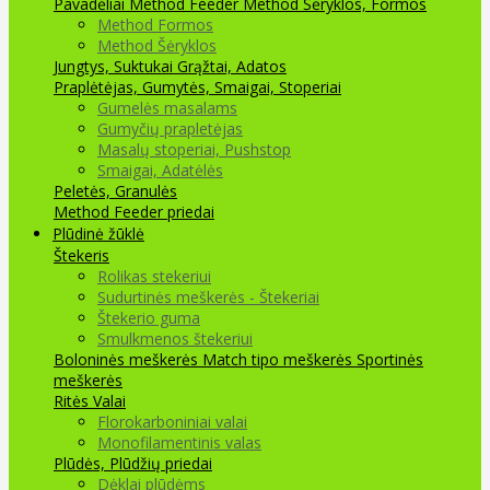
Pavadėliai Method Feeder
Method Šėryklos, Formos
Method Formos
Method Šėryklos
Jungtys, Suktukai
Grąžtai, Adatos
Praplėtėjas, Gumytės, Smaigai, Stoperiai
Gumelės masalams
Gumyčių prapletėjas
Masalų stoperiai, Pushstop
Smaigai, Adatėlės
Peletės, Granulės
Method Feeder priedai
Plūdinė žūklė
Štekeris
Rolikas stekeriui
Sudurtinės meškerės - Štekeriai
Štekerio guma
Smulkmenos štekeriui
Boloninės meškerės
Match tipo meškerės
Sportinės
meškerės
Ritės
Valai
Florokarboniniai valai
Monofilamentinis valas
Plūdės, Plūdžių priedai
Dėklai plūdėms