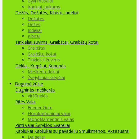
Gyvi masalai
Įrankiai jaukams
Dėžės, Dėžutės, Kibirai, Indeliai
Dėžutės
Dėžės
Indeliai
Kibirai
Tinkleliai žuvims, Graibštai, Graibštų kotai
Graibštai
Graibštų kotai
Tinkleliai žuvims
Dėklai, Krepšiai, Kuprinės
Meškerių dėklai
Žvejybiniai krepšiai
Dugninė žūklė
Dugninės meškerės
Viršūnėlės
Ritės
Valai
Feeder Gum
Florokarboniniai valai
Monofilamentinis valas
Pinti valai
Šėryklos
Svareliai
Kabliukai
Kabliukai su pavadėliu
Smulkmenos, Aksesuarai
Dalgeliai