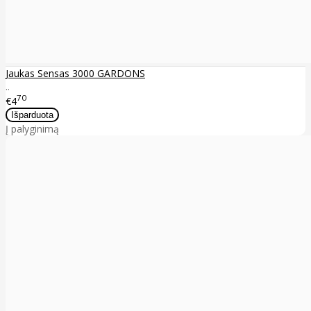
Jaukas Sensas 3000 GARDONS
..
70
€4
Į palyginimą