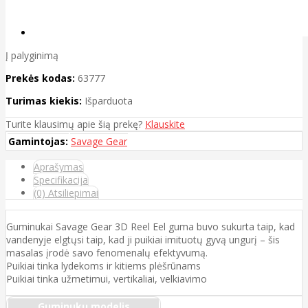
Į palyginimą
Prekės kodas:
63777
Turimas kiekis:
Išparduota
Turite klausimų apie šią prekę?
Klauskite
Gamintojas:
Savage Gear
Aprašymas
Specifikacija
(0) Atsiliepimai
Guminukai Savage Gear 3D Reel Eel guma buvo sukurta taip, kad
vandenyje elgtųsi taip, kad ji puikiai imituotų gyvą ungurį – šis
masalas įrodė savo fenomenalų efektyvumą.
Puikiai tinka lydekoms ir kitiems plėšrūnams
Puikiai tinka užmetimui, vertikaliai, velkiavimo
Guminukų modelis