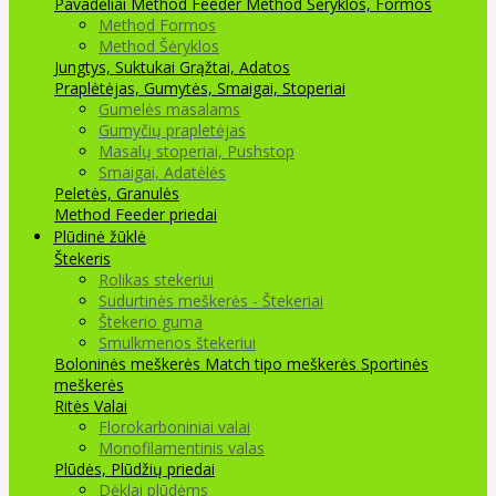
Pavadėliai Method Feeder
Method Šėryklos, Formos
Method Formos
Method Šėryklos
Jungtys, Suktukai
Grąžtai, Adatos
Praplėtėjas, Gumytės, Smaigai, Stoperiai
Gumelės masalams
Gumyčių prapletėjas
Masalų stoperiai, Pushstop
Smaigai, Adatėlės
Peletės, Granulės
Method Feeder priedai
Plūdinė žūklė
Štekeris
Rolikas stekeriui
Sudurtinės meškerės - Štekeriai
Štekerio guma
Smulkmenos štekeriui
Boloninės meškerės
Match tipo meškerės
Sportinės
meškerės
Ritės
Valai
Florokarboniniai valai
Monofilamentinis valas
Plūdės, Plūdžių priedai
Dėklai plūdėms