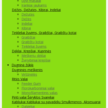
Gyvi masalai
Įrankiai jaukams
Dėžės, Dėžutės, Kibirai, Indeliai
Dėžutės
Dėžės
Indeliai
Kibirai
Tinkleliai žuvims, Graibštai, Graibštų kotai
Graibštai
Graibštų kotai
Tinkleliai žuvims
Dėklai, Krepšiai, Kuprinės
Meškerių dėklai
Žvejybiniai krepšiai
Dugninė žūklė
Dugninės meškerės
Viršūnėlės
Ritės
Valai
Feeder Gum
Florokarboniniai valai
Monofilamentinis valas
Pinti valai
Šėryklos
Svareliai
Kabliukai
Kabliukai su pavadėliu
Smulkmenos, Aksesuarai
Dalgeliai