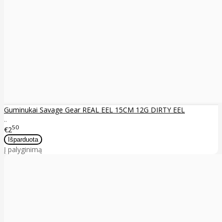
Guminukai Savage Gear REAL EEL 15CM 12G DIRTY EEL
..
50
€2
Į palyginimą