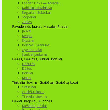
Feeder Links — Atvadai
Kabliukų atkabikliai
Segtukai, Suktukai
Stoperiai
Žirklės
Pavadėlinės
Jaukai, Masalai, Priedai
Jaukai
Kvapai
Skysčiai
Peletės, Granulės
Gyvi masalai
Įrankiai jaukams
Dėžės, Dėžutės, Kibirai, Indeliai
Dėžutės
Dėžės
Indeliai
Kibirai
Tinkleliai žuvims, Graibštai, Graibštų kotai
Graibštai
Graibštų kotai
Tinkleliai žuvims
Dėklai, Krepšiai, Kuprinės
Meškerių dėklai