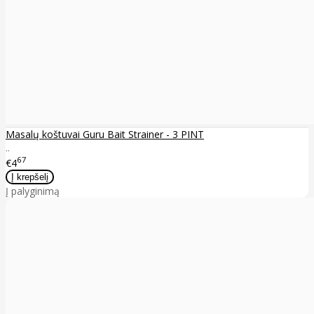
Masalų koštuvai Guru Bait Strainer - 3 PINT
..
67
€4
Į palyginimą