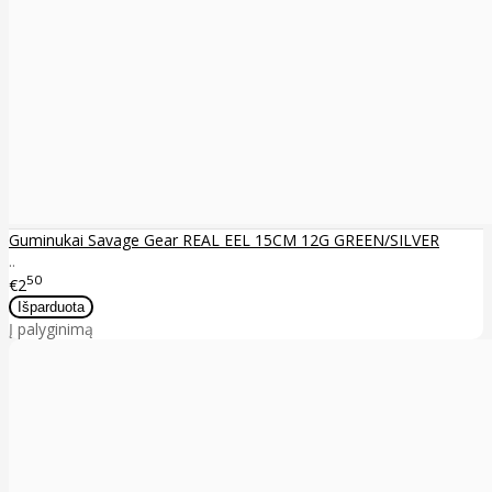
Guminukai Savage Gear REAL EEL 15CM 12G GREEN/SILVER
..
50
€2
Į palyginimą