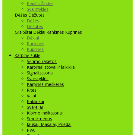
Replės Žirklės
Svarstyklės
Dėžės Dėžutės
Dėžės
Dėžutės
Graibštai
Dėklai Rankinės Kuprinės
Dėklai
Rankinės
Kuprinės
Karpinė žūklė
Šėrimo raketos
Karpiniai stovai ir laikikliai
Signalizatoriai
Svarstyklės
Karpinės meškerės
Ritės
Valai
Kabliukai
Svareliai
Kibimo indikatoriai
Smulkmenos
Jaukai, Masalai, Priedai
PVA