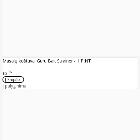
Masalų koštuvai Guru Bait Strainer - 1 PINT
..
96
€3
Į palyginimą