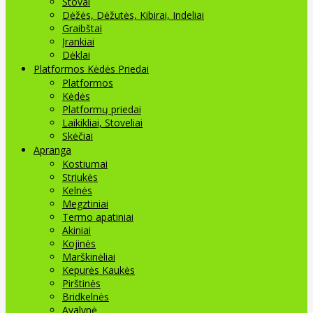
Stovai
Dėžės, Dėžutės, Kibirai, Indeliai
Graibštai
Įrankiai
Dėklai
Platformos Kėdės Priedai
Platformos
Kėdės
Platformų priedai
Laikikliai, Stoveliai
Skėčiai
Apranga
Kostiumai
Striukės
Kelnės
Megztiniai
Termo apatiniai
Akiniai
Kojinės
Marškinėliai
Kepurės Kaukės
Pirštinės
Bridkelnės
Avalynė