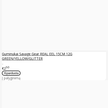
Guminukai Savage Gear REAL EEL 15CM 12G
GREEN/YELLOW/GLITTER
..
50
€2
Į palyginimą