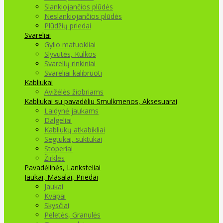
Slankiojančios plūdės
Neslankiojančios plūdės
Plūdžių priedai
Svareliai
Gylio matuokliai
Slyvutės, Kulkos
Svarelių rinkiniai
Svareliai kalibruoti
Kabliukai
Avižėlės žiobriams
Kabliukai su pavadėliu
Smulkmenos, Aksesuarai
Laidynė jaukams
Dalgeliai
Kabliukų atkabikliai
Segtukai, suktukai
Stoperiai
Žirklės
Pavadėlinės, Lanksteliai
Jaukai, Masalai, Priedai
Jaukai
Kvapai
Skysčiai
Peletės, Granulės