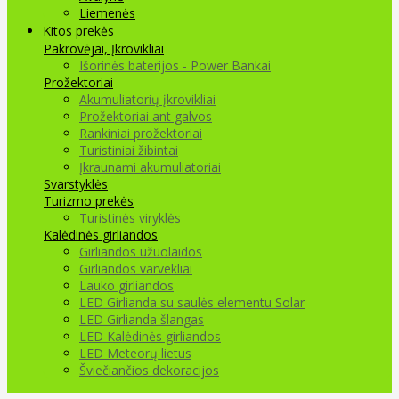
Liemenės
Kitos prekės
Pakrovėjai, Įkrovikliai
Išorinės baterijos - Power Bankai
Prožektoriai
Akumuliatorių įkrovikliai
Prožektoriai ant galvos
Rankiniai prožektoriai
Turistiniai žibintai
Įkraunami akumuliatoriai
Svarstyklės
Turizmo prekės
Turistinės viryklės
Kalėdinės girliandos
Girliandos užuolaidos
Girliandos varvekliai
Lauko girliandos
LED Girlianda su saulės elementu Solar
LED Girlianda šlangas
LED Kalėdinės girliandos
LED Meteorų lietus
Šviečiančios dekoracijos