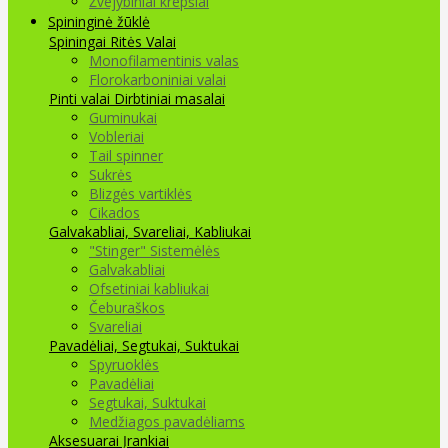
Žvejybiniai krepšiai
Spininginė žūklė
Spiningai
Ritės
Valai
Monofilamentinis valas
Florokarboniniai valai
Pinti valai
Dirbtiniai masalai
Guminukai
Vobleriai
Tail spinner
Sukrės
Blizgės vartiklės
Cikados
Galvakabliai, Svareliai, Kabliukai
"Stinger" Sistemėlės
Galvakabliai
Ofsetiniai kabliukai
Čeburaškos
Svareliai
Pavadėliai, Segtukai, Suktukai
Spyruoklės
Pavadėliai
Segtukai, Suktukai
Medžiagos pavadėliams
Aksesuarai Įrankiai