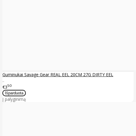
Guminukai Savage Gear REAL EEL 20CM 27G DIRTY EEL
..
50
€3
Į palyginimą