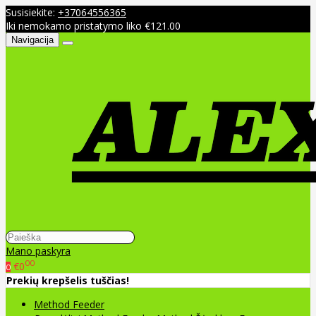
Susisiekite:
+37064556365
Iki nemokamo pristatymo liko €121.00
Navigacija
Mano paskyra
00
€0
0
Prekių krepšelis tuščias!
Method Feeder