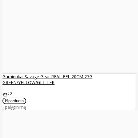
Guminukai Savage Gear REAL EEL 20CM 27G
GREEN/YELLOW/GLITTER
..
50
€3
Į palyginimą