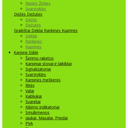
Replės Žirklės
Svarstyklės
Dėžės Dėžutės
Dėžės
Dėžutės
Graibštai
Dėklai Rankinės Kuprinės
Dėklai
Rankinės
Kuprinės
Karpinė žūklė
Šėrimo raketos
Karpiniai stovai ir laikikliai
Signalizatoriai
Svarstyklės
Karpinės meškerės
Ritės
Valai
Kabliukai
Svareliai
Kibimo indikatoriai
Smulkmenos
Jaukai, Masalai, Priedai
PVA