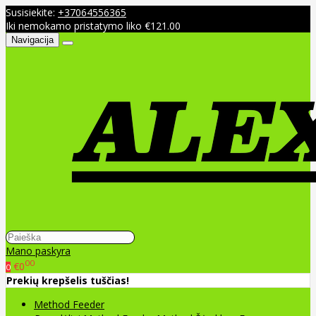
Susisiekite:
+37064556365
Iki nemokamo pristatymo liko €121.00
Navigacija
Mano paskyra
00
€0
0
Prekių krepšelis tuščias!
Method Feeder