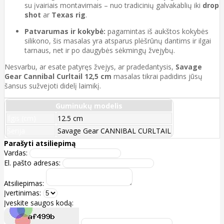
su įvairiais montavimais – nuo tradicinių galvakablių iki
drop
shot
ar
Texas rig
.
Patvarumas ir kokybė:
pagamintas iš aukštos kokybės
silikono, šis masalas yra atsparus plėšrūnų dantims ir ilgai
tarnaus, net ir po daugybės sėkmingų žvejybų.
Nesvarbu, ar esate patyręs žvejys, ar pradedantysis,
Savage
Gear Cannibal Curltail 12,5 cm
masalas tikrai padidins jūsų
šansus sužvejoti didelį laimikį.
Guminukų modelis
Ilgis (cm)
12.5 cm
Serija
Savage Gear CANNIBAL CURLTAIL
Parašyti atsiliepimą
Vardas:
El. pašto adresas:
Atsiliepimas:
Įvertinimas:
Įveskite saugos kodą: