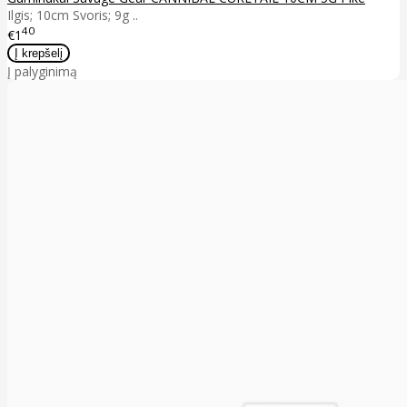
Ilgis; 10cm Svoris; 9g ..
40
€1
Į palyginimą