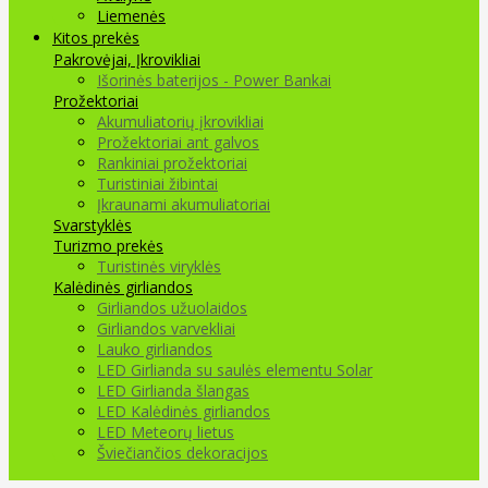
Liemenės
Kitos prekės
Pakrovėjai, Įkrovikliai
Išorinės baterijos - Power Bankai
Prožektoriai
Akumuliatorių įkrovikliai
Prožektoriai ant galvos
Rankiniai prožektoriai
Turistiniai žibintai
Įkraunami akumuliatoriai
Svarstyklės
Turizmo prekės
Turistinės viryklės
Kalėdinės girliandos
Girliandos užuolaidos
Girliandos varvekliai
Lauko girliandos
LED Girlianda su saulės elementu Solar
LED Girlianda šlangas
LED Kalėdinės girliandos
LED Meteorų lietus
Šviečiančios dekoracijos