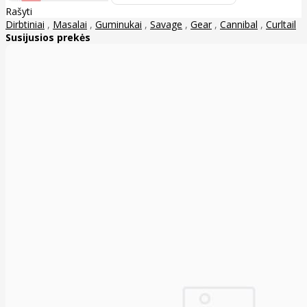
Rašyti
Dirbtiniai
,
Masalai
,
Guminukai
,
Savage
,
Gear
,
Cannibal
,
Curltail
Susijusios prekės