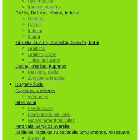
Gyvi masalai
Įrankiai jaukams
Dėžės, Dėžutės, Kibirai, Indeliai
Dėžutės
Dėžės
Indeliai
Kibirai
Tinkleliai žuvims, Graibštai, Graibštų kotai
Graibštai
Graibštų kotai
Tinkleliai žuvims
Dėklai, Krepšiai, Kuprinės
Meškerių dėklai
Žvejybiniai krepšiai
Dugninė žūklė
Dugninės meškerės
Viršūnėlės
Ritės
Valai
Feeder Gum
Florokarboniniai valai
Monofilamentinis valas
Pinti valai
Šėryklos
Svareliai
Kabliukai
Kabliukai su pavadėliu
Smulkmenos, Aksesuarai
Dalgeliai