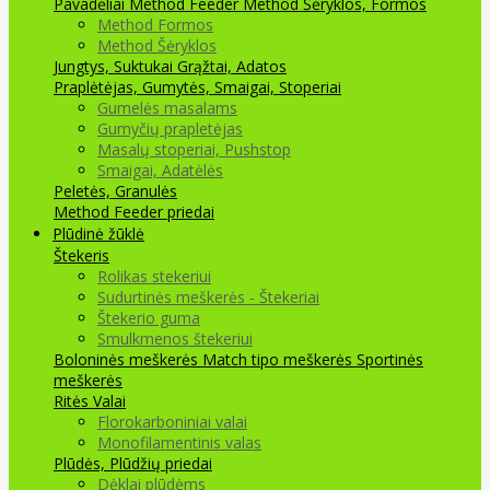
Pavadėliai Method Feeder
Method Šėryklos, Formos
Method Formos
Method Šėryklos
Jungtys, Suktukai
Grąžtai, Adatos
Praplėtėjas, Gumytės, Smaigai, Stoperiai
Gumelės masalams
Gumyčių prapletėjas
Masalų stoperiai, Pushstop
Smaigai, Adatėlės
Peletės, Granulės
Method Feeder priedai
Plūdinė žūklė
Štekeris
Rolikas stekeriui
Sudurtinės meškerės - Štekeriai
Štekerio guma
Smulkmenos štekeriui
Boloninės meškerės
Match tipo meškerės
Sportinės
meškerės
Ritės
Valai
Florokarboniniai valai
Monofilamentinis valas
Plūdės, Plūdžių priedai
Dėklai plūdėms