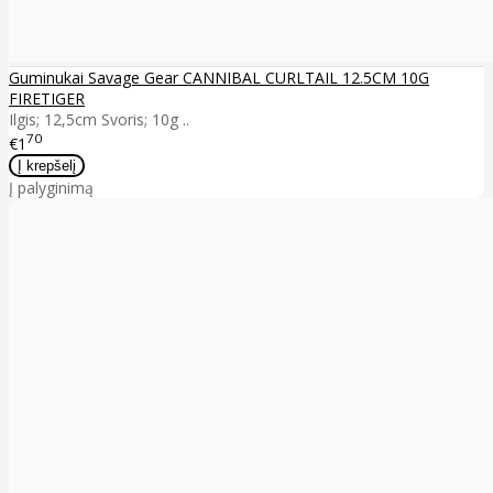
Guminukai Savage Gear CANNIBAL CURLTAIL 12.5CM 10G
FIRETIGER
Ilgis; 12,5cm Svoris; 10g ..
70
€1
Į palyginimą