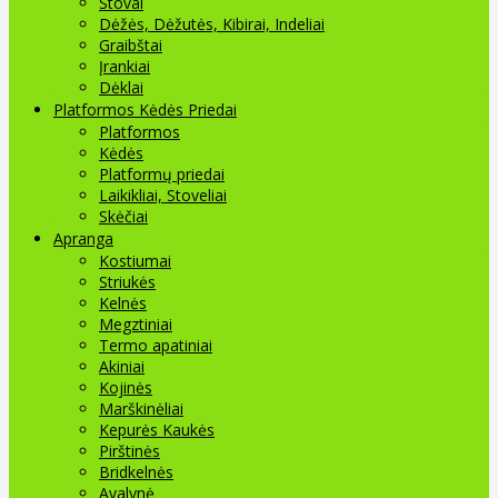
Stovai
Dėžės, Dėžutės, Kibirai, Indeliai
Graibštai
Įrankiai
Dėklai
Platformos Kėdės Priedai
Platformos
Kėdės
Platformų priedai
Laikikliai, Stoveliai
Skėčiai
Apranga
Kostiumai
Striukės
Kelnės
Megztiniai
Termo apatiniai
Akiniai
Kojinės
Marškinėliai
Kepurės Kaukės
Pirštinės
Bridkelnės
Avalynė