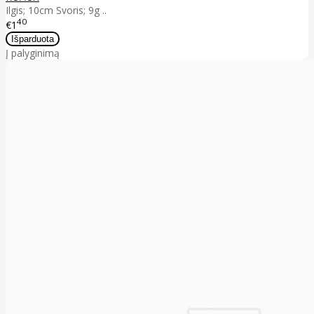
Ilgis; 10cm Svoris; 9g ..
40
€1
Į palyginimą