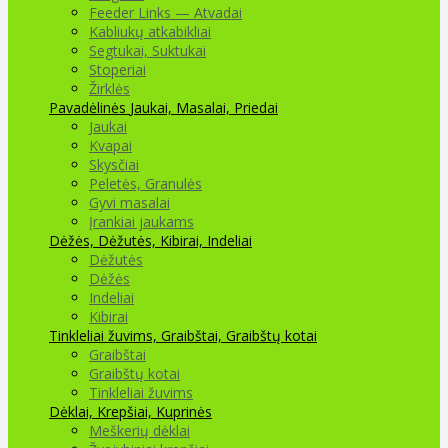
Feeder Links — Atvadai
Kabliukų atkabikliai
Segtukai, Suktukai
Stoperiai
Žirklės
Pavadėlinės
Jaukai, Masalai, Priedai
Jaukai
Kvapai
Skysčiai
Peletės, Granulės
Gyvi masalai
Įrankiai jaukams
Dėžės, Dėžutės, Kibirai, Indeliai
Dėžutės
Dėžės
Indeliai
Kibirai
Tinkleliai žuvims, Graibštai, Graibštų kotai
Graibštai
Graibštų kotai
Tinkleliai žuvims
Dėklai, Krepšiai, Kuprinės
Meškerių dėklai