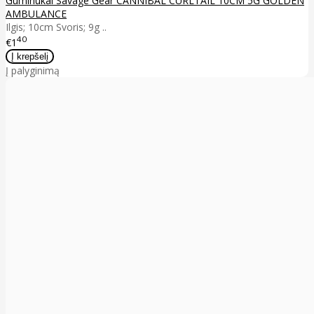
Guminukai Savage Gear CANNIBAL CURLTAIL 10CM 5G GOLDEN
AMBULANCE
Ilgis; 10cm Svoris; 9g ..
40
€1
Į palyginimą