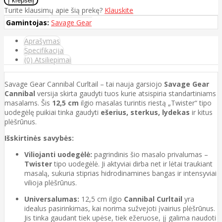
Turite klausimų apie šią prekę?
Klauskite
Gamintojas:
Savage Gear
Aprašymas
Specifikacija
(0) Atsiliepimai
Savage Gear Cannibal Curltail – tai nauja garsiojo
Savage Gear
Cannibal
versija skirta gaudyti tuos kurie atsispiria standartiniams
masalams. Šis
12,5 cm
ilgio masalas turintis riestą „Twister“ tipo
uodegėlę puikiai tinka gaudyti
ešerius, sterkus, lydekas
ir kitus
plėšrūnus.
Išskirtinės savybės:
Viliojanti uodegėlė:
pagrindinis šio masalo privalumas –
Twister
tipo uodegėlė. Ji aktyviai dirba net ir lėtai traukiant
masalą, sukuria stiprias hidrodinamines bangas ir intensyviai
vilioja plėšrūnus.
Universalumas:
12,5 cm ilgio
Cannibal Curltail
yra
idealus pasirinkimas, kai norima sužvejoti įvairius plėšrūnus.
Jis tinka gaudant tiek upėse, tiek ežeruose, jį galima naudoti