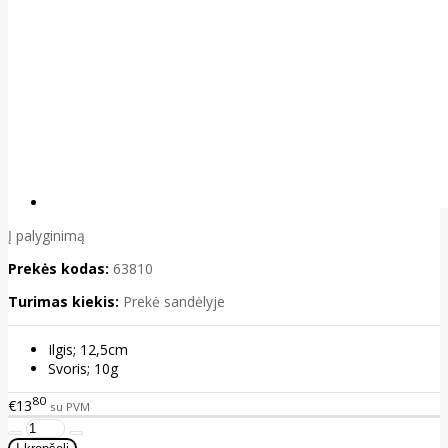
Į palyginimą
Prekės kodas:
63810
Turimas kiekis:
Prekė sandėlyje
Ilgis; 12,5cm
Svoris; 10g
80
€13
su PVM