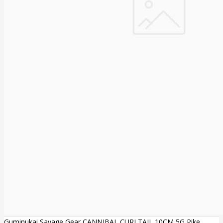
Guminukai Savage Gear CANNIBAL CURLTAIL 10CM 5G Pike