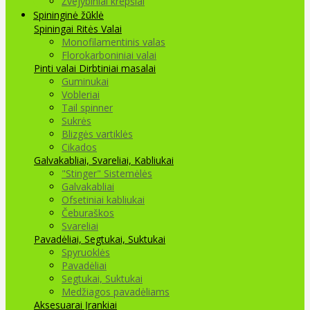
Žvejybiniai krepšiai
Spininginė žūklė
Spiningai
Ritės
Valai
Monofilamentinis valas
Florokarboniniai valai
Pinti valai
Dirbtiniai masalai
Guminukai
Vobleriai
Tail spinner
Sukrės
Blizgės vartiklės
Cikados
Galvakabliai, Svareliai, Kabliukai
"Stinger" Sistemėlės
Galvakabliai
Ofsetiniai kabliukai
Čeburaškos
Svareliai
Pavadėliai, Segtukai, Suktukai
Spyruoklės
Pavadėliai
Segtukai, Suktukai
Medžiagos pavadėliams
Aksesuarai Įrankiai