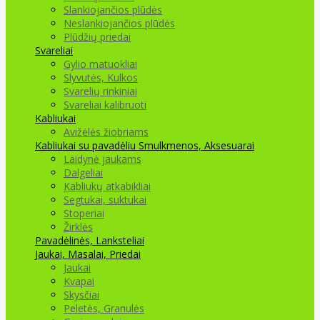
Slankiojančios plūdės
Neslankiojančios plūdės
Plūdžių priedai
Svareliai
Gylio matuokliai
Slyvutės, Kulkos
Svarelių rinkiniai
Svareliai kalibruoti
Kabliukai
Avižėlės žiobriams
Kabliukai su pavadėliu
Smulkmenos, Aksesuarai
Laidynė jaukams
Dalgeliai
Kabliukų atkabikliai
Segtukai, suktukai
Stoperiai
Žirklės
Pavadėlinės, Lanksteliai
Jaukai, Masalai, Priedai
Jaukai
Kvapai
Skysčiai
Peletės, Granulės