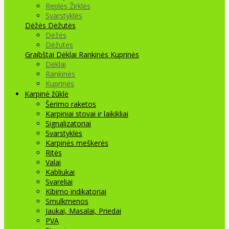
Replės Žirklės
Svarstyklės
Dėžės Dėžutės
Dėžės
Dėžutės
Graibštai
Dėklai Rankinės Kuprinės
Dėklai
Rankinės
Kuprinės
Karpinė žūklė
Šėrimo raketos
Karpiniai stovai ir laikikliai
Signalizatoriai
Svarstyklės
Karpinės meškerės
Ritės
Valai
Kabliukai
Svareliai
Kibimo indikatoriai
Smulkmenos
Jaukai, Masalai, Priedai
PVA