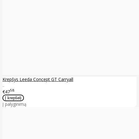
Krepšys Leeda Concept GT Carryall
..
58
€47
Į palyginimą