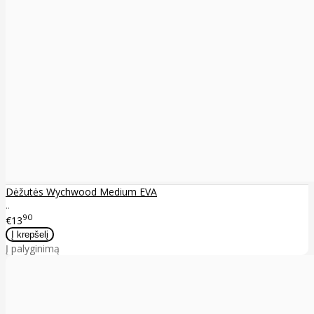
Dėžutės Wychwood Medium EVA
..
90
€13
Į palyginimą