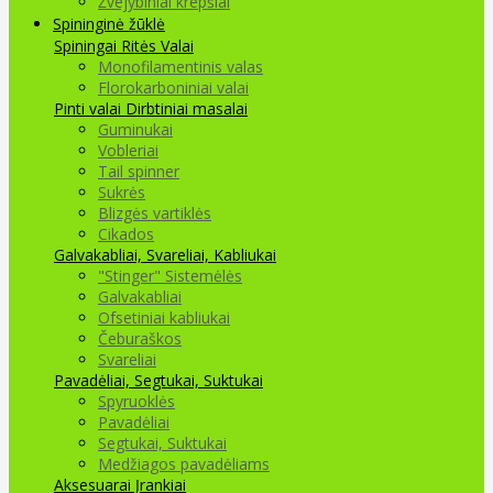
Žvejybiniai krepšiai
Spininginė žūklė
Spiningai
Ritės
Valai
Monofilamentinis valas
Florokarboniniai valai
Pinti valai
Dirbtiniai masalai
Guminukai
Vobleriai
Tail spinner
Sukrės
Blizgės vartiklės
Cikados
Galvakabliai, Svareliai, Kabliukai
"Stinger" Sistemėlės
Galvakabliai
Ofsetiniai kabliukai
Čeburaškos
Svareliai
Pavadėliai, Segtukai, Suktukai
Spyruoklės
Pavadėliai
Segtukai, Suktukai
Medžiagos pavadėliams
Aksesuarai Įrankiai