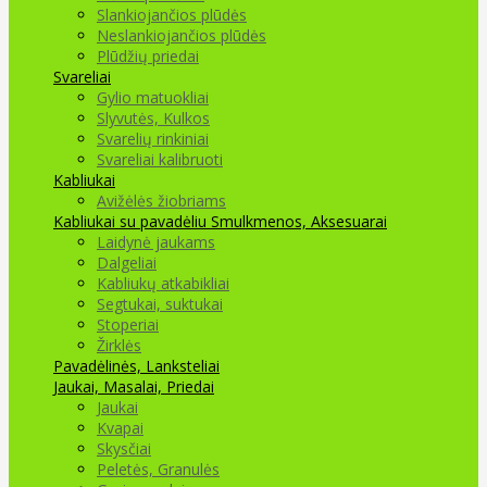
Slankiojančios plūdės
Neslankiojančios plūdės
Plūdžių priedai
Svareliai
Gylio matuokliai
Slyvutės, Kulkos
Svarelių rinkiniai
Svareliai kalibruoti
Kabliukai
Avižėlės žiobriams
Kabliukai su pavadėliu
Smulkmenos, Aksesuarai
Laidynė jaukams
Dalgeliai
Kabliukų atkabikliai
Segtukai, suktukai
Stoperiai
Žirklės
Pavadėlinės, Lanksteliai
Jaukai, Masalai, Priedai
Jaukai
Kvapai
Skysčiai
Peletės, Granulės