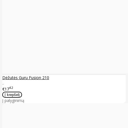
Dėžutės Guru Fusion 210
..
42
€17
Į palyginimą