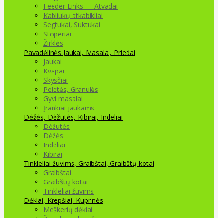
Feeder Links — Atvadai
Kabliukų atkabikliai
Segtukai, Suktukai
Stoperiai
Žirklės
Pavadėlinės
Jaukai, Masalai, Priedai
Jaukai
Kvapai
Skysčiai
Peletės, Granulės
Gyvi masalai
Įrankiai jaukams
Dėžės, Dėžutės, Kibirai, Indeliai
Dėžutės
Dėžės
Indeliai
Kibirai
Tinkleliai žuvims, Graibštai, Graibštų kotai
Graibštai
Graibštų kotai
Tinkleliai žuvims
Dėklai, Krepšiai, Kuprinės
Meškerių dėklai