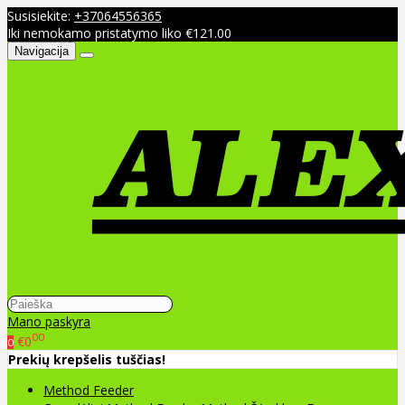
Susisiekite:
+37064556365
Iki nemokamo pristatymo liko €121.00
Navigacija
Mano paskyra
00
€0
0
Prekių krepšelis tuščias!
Method Feeder