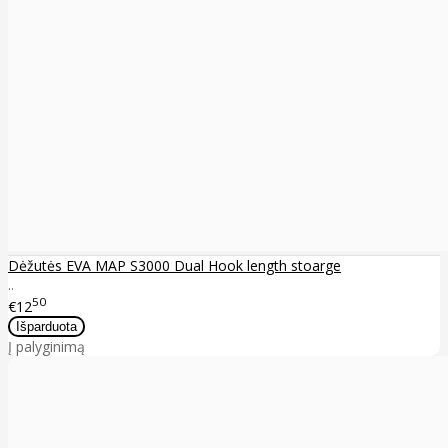
Dėžutės EVA MAP S3000 Dual Hook length stoarge
..
50
€12
Į palyginimą