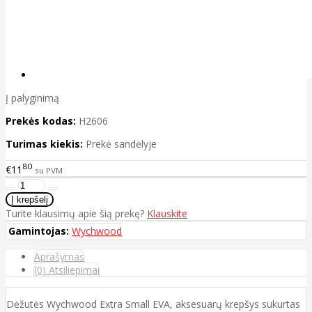
Į palyginimą
Prekės kodas:
H2606
Turimas kiekis:
Prekė sandėlyje
80
€11
su PVM
Turite klausimų apie šią prekę?
Klauskite
Gamintojas:
Wychwood
Aprašymas
(0) Atsiliepimai
Dėžutės Wychwood Extra Small EVA, aksesuarų krepšys sukurtas