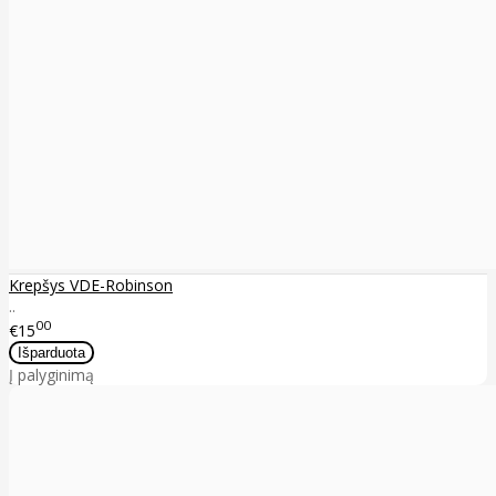
Krepšys VDE-Robinson
..
00
€15
Į palyginimą