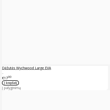
Dėžutės Wychwood Large EVA
..
00
€17
Į palyginimą