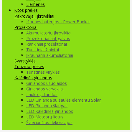
Liemenės
Kitos prekės
Pakrovėjai, Įkrovikliai
Išorinės baterijos - Power Bankai
Prožektoriai
Akumuliatorių įkrovikliai
Prožektoriai ant galvos
Rankiniai prožektoriai
Turistiniai žibintai
Įkraunami akumuliatoriai
Svarstyklės
Turizmo prekės
Turistinės viryklės
Kalėdinės girliandos
Girliandos užuolaidos
Girliandos varvekliai
Lauko girliandos
LED Girlianda su saulės elementu Solar
LED Girlianda šlangas
LED Kalėdinės girliandos
LED Meteorų lietus
Šviečiančios dekoracijos