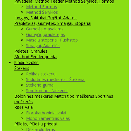
Pavadėliai Method Feeder
Method Šėryklos, Formos
Method Formos
Method Šėryklos
Jungtys, Suktukai
Grąžtai, Adatos
Praplėtėjas, Gumytės, Smaigai, Stoperiai
Gumelės masalams
Gumyčių prapletėjas
Masalų stoperiai, Pushstop
Smaigai, Adatėlės
Peletės, Granulės
Method Feeder priedai
Plūdinė žūklė
Štekeris
Rolikas stekeriui
Sudurtinės meškerės - Štekeriai
Štekerio guma
Smulkmenos štekeriui
Boloninės meškerės
Match tipo meškerės
Sportinės
meškerės
Ritės
Valai
Florokarboniniai valai
Monofilamentinis valas
Plūdės, Plūdžių priedai
Dėklai plūdėms