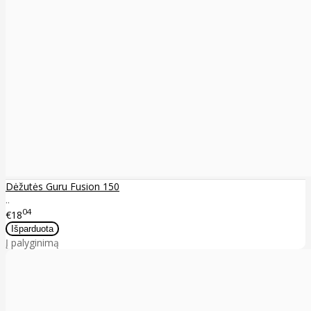
Dėžutės Guru Fusion 150
..
04
€18
Į palyginimą