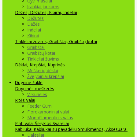
Gyvi masalai
Įrankiai jaukams
Dėžės, Dėžutės, Kibirai, Indeliai
Dėžutės
Dėžės
Indeliai
Kibirai
Tinkleliai žuvims, Graibštai, Graibštų kotai
Graibštai
Graibštų kotai
Tinkleliai žuvims
Dėklai, Krepšiai, Kuprinės
Meškerių dėklai
Žvejybiniai krepšiai
Dugninė žūklė
Dugninės meškerės
Viršūnėlės
Ritės
Valai
Feeder Gum
Florokarboniniai valai
Monofilamentinis valas
Pinti valai
Šėryklos
Svareliai
Kabliukai
Kabliukai su pavadėliu
Smulkmenos, Aksesuarai
Dalgeliai