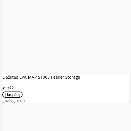
Dėžutės EVA MAP S1000 Feeder Storage
..
50
€12
Į palyginimą