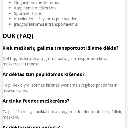
Dugninėms meškerėms.
Karpinėms meškerėms.
Sportinei žūklei.
Kasdienėms išvykoms prie vandens.
Įrangos laikymui ir transportavimui.
DUK (FAQ)
Kiek meškerių galima transportuoti šiame dėkle?
Dėl trijų atskirų skyrių galima patogiai transportuoti kelias
meškeres su ritėmis.
Ar dėklas turi papildomas kišenes?
Taip, dėkle yra išorinės kišenės įvairiems žvejybos priedams ir
aksesuarams.
Ar tinka feeder meškerėms?
Taip, 140 cm ilgis puikiai tinka daugumai feeder, match ir plūdinių
meškerių.
Ar dėklą patogu nešioti?