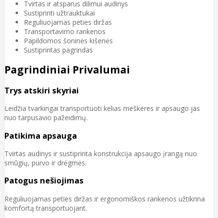
Tvirtas ir atsparus dilimui audinys
Sustiprinti užtrauktukai
Reguliuojamas peties diržas
Transportavimo rankenos
Papildomos šoninės kišenės
Sustiprintas pagrindas
Pagrindiniai Privalumai
Trys atskiri skyriai
Leidžia tvarkingai transportuoti kelias meškeres ir apsaugo jas
nuo tarpusavio pažeidimų.
Patikima apsauga
Tvirtas audinys ir sustiprinta konstrukcija apsaugo įrangą nuo
smūgių, purvo ir drėgmės.
Patogus nešiojimas
Reguliuojamas peties diržas ir ergonomiškos rankenos užtikrina
komfortą transportuojant.