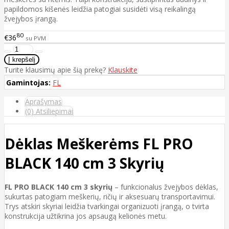
papildomos kišenės leidžia patogiai susidėti visą reikalingą
žvejybos įrangą.
80
€36
su PVM
Turite klausimų apie šią prekę?
Klauskite
Gamintojas:
FL
Aprašymas
(0) Atsiliepimai
Dėklas Meškerėms FL PRO
BLACK 140 cm 3 Skyrių
FL PRO BLACK 140 cm 3 skyrių
– funkcionalus žvejybos dėklas,
sukurtas patogiam meškerių, ričių ir aksesuarų transportavimui.
Trys atskiri skyriai leidžia tvarkingai organizuoti įrangą, o tvirta
konstrukcija užtikrina jos apsaugą kelionės metu.