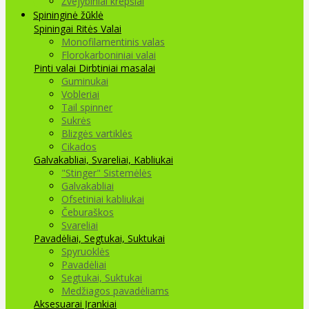
Žvejybiniai krepšiai
Spininginė žūklė
Spiningai
Ritės
Valai
Monofilamentinis valas
Florokarboniniai valai
Pinti valai
Dirbtiniai masalai
Guminukai
Vobleriai
Tail spinner
Sukrės
Blizgės vartiklės
Cikados
Galvakabliai, Svareliai, Kabliukai
"Stinger" Sistemėlės
Galvakabliai
Ofsetiniai kabliukai
Čeburaškos
Svareliai
Pavadėliai, Segtukai, Suktukai
Spyruoklės
Pavadėliai
Segtukai, Suktukai
Medžiagos pavadėliams
Aksesuarai Įrankiai