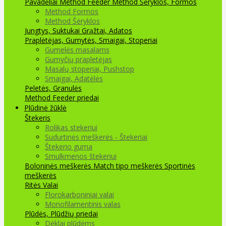
Pavadėliai Method Feeder
Method Šėryklos, Formos
Method Formos
Method Šėryklos
Jungtys, Suktukai
Grąžtai, Adatos
Praplėtėjas, Gumytės, Smaigai, Stoperiai
Gumelės masalams
Gumyčių prapletėjas
Masalų stoperiai, Pushstop
Smaigai, Adatėlės
Peletės, Granulės
Method Feeder priedai
Plūdinė žūklė
Štekeris
Rolikas stekeriui
Sudurtinės meškerės - Štekeriai
Štekerio guma
Smulkmenos štekeriui
Boloninės meškerės
Match tipo meškerės
Sportinės
meškerės
Ritės
Valai
Florokarboniniai valai
Monofilamentinis valas
Plūdės, Plūdžių priedai
Dėklai plūdėms