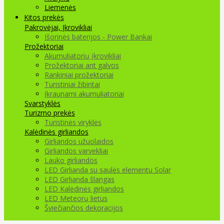
Liemenės
Kitos prekės
Pakrovėjai, Įkrovikliai
Išorinės baterijos - Power Bankai
Prožektoriai
Akumuliatorių įkrovikliai
Prožektoriai ant galvos
Rankiniai prožektoriai
Turistiniai žibintai
Įkraunami akumuliatoriai
Svarstyklės
Turizmo prekės
Turistinės viryklės
Kalėdinės girliandos
Girliandos užuolaidos
Girliandos varvekliai
Lauko girliandos
LED Girlianda su saulės elementu Solar
LED Girlianda šlangas
LED Kalėdinės girliandos
LED Meteorų lietus
Šviečiančios dekoracijos