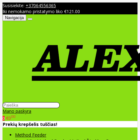
Susisiekite:
+37064556365
Iki nemokamo pristatymo liko €121.00
Navigacija
Mano paskyra
00
€0
0
Prekių krepšelis tuščias!
Method Feeder