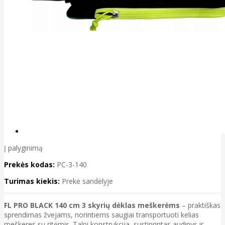
Į palyginimą
Prekės kodas:
PC-3-140
Turimas kiekis:
Prekė sandėlyje
FL PRO BLACK 140 cm 3 skyrių dėklas meškerėms
– praktiškas
sprendimas žvejams, norintiems saugiai transportuoti kelias
meškeres su ritėmis. Talpi konstrukcija, sustiprintas audinys ir