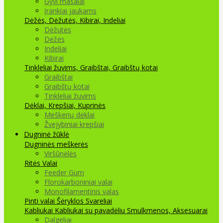
Gyvi masalai
Įrankiai jaukams
Dėžės, Dėžutės, Kibirai, Indeliai
Dėžutės
Dėžės
Indeliai
Kibirai
Tinkleliai žuvims, Graibštai, Graibštų kotai
Graibštai
Graibštų kotai
Tinkleliai žuvims
Dėklai, Krepšiai, Kuprinės
Meškerių dėklai
Žvejybiniai krepšiai
Dugninė žūklė
Dugninės meškerės
Viršūnėlės
Ritės
Valai
Feeder Gum
Florokarboniniai valai
Monofilamentinis valas
Pinti valai
Šėryklos
Svareliai
Kabliukai
Kabliukai su pavadėliu
Smulkmenos, Aksesuarai
Dalgeliai