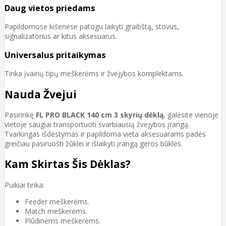
Daug vietos priedams
Papildomose kišenėse patogu laikyti graibštą, stovus,
signalizatorius ar kitus aksesuarus.
Universalus pritaikymas
Tinka įvairių tipų meškerėms ir žvejybos komplektams.
Nauda Žvejui
Pasirinkę
FL PRO BLACK 140 cm 3 skyrių dėklą
, galėsite vienoje
vietoje saugiai transportuoti svarbiausią žvejybos įrangą.
Tvarkingas išdėstymas ir papildoma vieta aksesuarams padės
greičiau pasiruošti žūklei ir išlaikyti įrangą geros būklės.
Kam Skirtas Šis Dėklas?
Puikiai tinka:
Feeder meškerėms.
Match meškerėms.
Plūdinėms meškerėms.