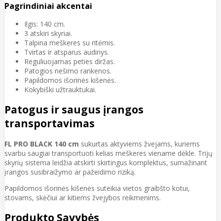
Pagrindiniai akcentai
Ilgis: 140 cm.
3 atskiri skyriai.
Talpina meškeres su ritėmis.
Tvirtas ir atsparus audinys.
Reguliuojamas peties diržas.
Patogios nešimo rankenos.
Papildomos išorinės kišenės.
Kokybiški užtrauktukai.
Patogus ir saugus įrangos
transportavimas
FL PRO BLACK 140 cm
sukurtas aktyviems žvejams, kuriems
svarbu saugiai transportuoti kelias meškeres viename dėkle. Trijų
skyrių sistema leidžia atskirti skirtingus komplektus, sumažinant
įrangos susibraižymo ar pažeidimo riziką.
Papildomos išorinės kišenės suteikia vietos graibšto kotui,
stovams, skėčiui ar kitiems žvejybos reikmenims.
Produkto Savybės