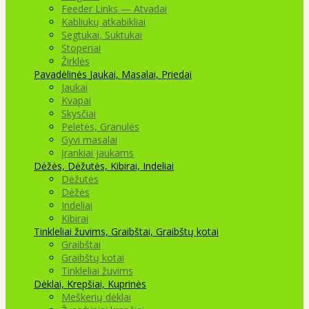
Feeder Links — Atvadai
Kabliukų atkabikliai
Segtukai, Suktukai
Stoperiai
Žirklės
Pavadėlinės
Jaukai, Masalai, Priedai
Jaukai
Kvapai
Skysčiai
Peletės, Granulės
Gyvi masalai
Įrankiai jaukams
Dėžės, Dėžutės, Kibirai, Indeliai
Dėžutės
Dėžės
Indeliai
Kibirai
Tinkleliai žuvims, Graibštai, Graibštų kotai
Graibštai
Graibštų kotai
Tinkleliai žuvims
Dėklai, Krepšiai, Kuprinės
Meškerių dėklai