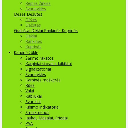
Replės Žirklės
Svarstyklės
Dėžės Dėžutės
Dėžės
Dėžutės
Graibštai
Dėklai Rankinės Kuprinės
Dėklai
Rankinės
Kuprinės
Karpinė žūklė
Šėrimo raketos
Karpiniai stovai ir laikikliai
Signalizatoriai
Svarstyklės
Karpinės meškerės
Ritės
Valai
Kabliukai
Svareliai
Kibimo indikatoriai
Smulkmenos
Jaukai, Masalai, Priedai
PVA