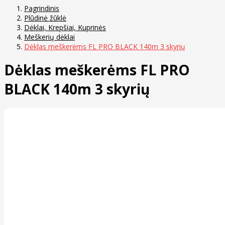
Pagrindinis
Plūdinė žūklė
Dėklai, Krepšiai, Kuprinės
Meškerių dėklai
Dėklas meškerėms FL PRO BLACK 140m 3 skyrių
Dėklas meškerėms FL PRO
BLACK 140m 3 skyrių