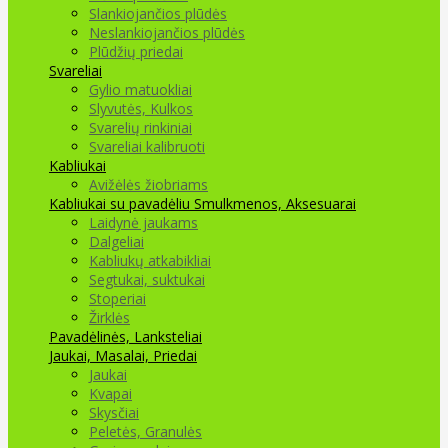
Slankiojančios plūdės
Neslankiojančios plūdės
Plūdžių priedai
Svareliai
Gylio matuokliai
Slyvutės, Kulkos
Svarelių rinkiniai
Svareliai kalibruoti
Kabliukai
Avižėlės žiobriams
Kabliukai su pavadėliu
Smulkmenos, Aksesuarai
Laidynė jaukams
Dalgeliai
Kabliukų atkabikliai
Segtukai, suktukai
Stoperiai
Žirklės
Pavadėlinės, Lanksteliai
Jaukai, Masalai, Priedai
Jaukai
Kvapai
Skysčiai
Peletės, Granulės