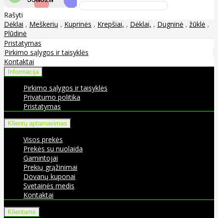
Rašyti
Dėklai
,
Meškerių
,
Kuprinės
,
Krepšiai,
,
Dėklai,
,
Dugninė
,
žūklė
,
Plūdinė
Pristatymas
Pirkimo sąlygos ir taisyklės
Kontaktai
Informacija
Pirkimo sąlygos ir taisyklės
Privatumo politika
Pristatymas
Klientų aptarnavimas
Visos prekės
Prekės su nuolaida
Gamintojai
Prekių grąžinimai
Dovanų kuponai
Svetainės medis
Kontaktai
Klientams