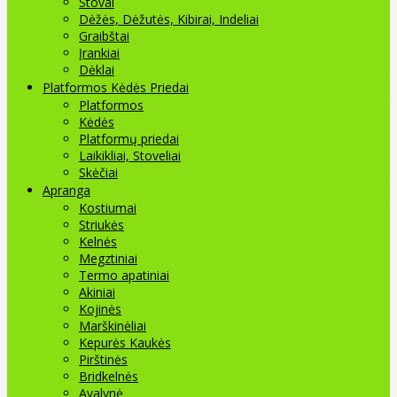
Stovai
Dėžės, Dėžutės, Kibirai, Indeliai
Graibštai
Įrankiai
Dėklai
Platformos Kėdės Priedai
Platformos
Kėdės
Platformų priedai
Laikikliai, Stoveliai
Skėčiai
Apranga
Kostiumai
Striukės
Kelnės
Megztiniai
Termo apatiniai
Akiniai
Kojinės
Marškinėliai
Kepurės Kaukės
Pirštinės
Bridkelnės
Avalynė